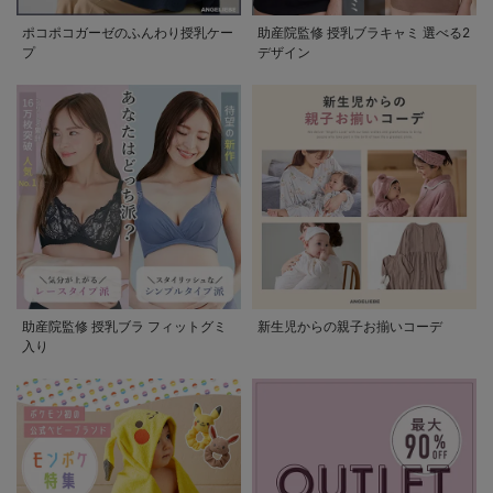
ポコポコガーゼのふんわり授乳ケー
助産院監修 授乳ブラキャミ 選べる2
プ
デザイン
助産院監修 授乳ブラ フィットグミ
新生児からの親子お揃いコーデ
入り