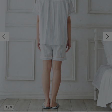
マタニティ パンツ
マタニティ ショーツ
授乳トップス
マタニティ オフィス 通勤服
授乳 ケープ
マタニティレギンス
【アウトレット】トップス・授乳トップス
透け防止
再入荷｜アウター
トップス
【37周年祭セール】4
【〜10℃】3月中旬
涼しくて可愛い「ワン
デニム
きれいめトップス派
マタニティインナー
【オフィスカジュアル
パンツタイプ
【フォーマル】ボトム
【ベビー】半袖
2WAYオール
Aライン ・フレアワ
〜5,000円（税込）
綿混素材
赤ちゃんへ使うもの
【冬のあったか特集】
マタニティ スカート
妊婦帯・腹帯・産前ガードル
マタニティ ドレス（結婚式・お呼ばれ）
【アウトレット】ボトムス
見えてもカワイイ
パンツ
レギンス
きれいめスカート派
ベビー
【フォーマル】トップ
【ベビー】グッズ
コンビ肌着
Iライン ・タイトシ
〜10,000円（税込）
腹巻・ひざ上パンツ
産後に使うグッズ
【冬のあったか特集】
マタニティ トップス
マタニティ 授乳 キャミソール
マタニティ フォーマル パンツ・ボトムス
【アウトレット】パジャマ
コットン素材
スカート
オフィス
きれいめ美脚パンツ派
短肌着
快適ウェア10%OFF
ジャンパースカート/
10,001円（税込）〜
保温&リカバリー
【冬のあったか特集】
マタニティ アウター（コート）・ママコート
産褥ショーツ
【アウトレット】インナー
冷房対策
パジャマ
ツィード派
セット
ワーク・オフィス
女の子におススメのギ
レギンス・タイツ
骨盤・マタニティベルト （妊娠中・産後）
【アウトレット】ベビー
接触冷感素材
インナー
MAX55%OFF ブラッ
王道シンプル派
カジュアル
男の子におススメのギ
カップ付きインナー
産後 ガードル インナー
Tシャツブラ
雑貨
セットアップ派
フォーマル / オケー
定番ギフト
あったか度◎
マタニティ 腹巻き
ブラトップ
ベビー
あったかアイテム｜ベ
もらって嬉しいギフト
裏起毛素材
親子セット
かわいくておもしろい
快適機能ウェア特集 トップス
何枚あっても嬉しいア
快適機能ウェア特集 ボトムス
長く使えるアイテム
快適機能ウェア特集 パジャマ
お部屋映えアイテム
1
/
9