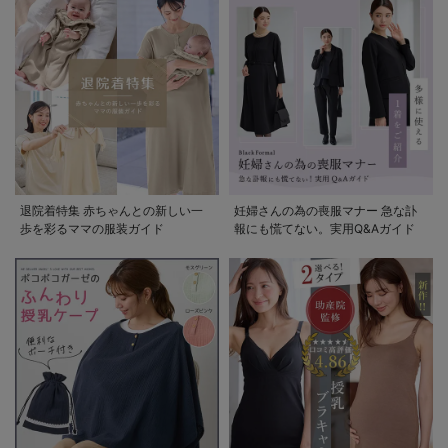
退院着特集 赤ちゃんとの新しい一
妊婦さんの為の喪服マナー 急な訃
歩を彩るママの服装ガイド
報にも慌てない。実用Q&Aガイド