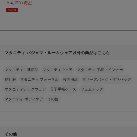
細
チストライプ半袖パジ
￥4,170
(税込)
を
ャマ＆産後も使えるシ
見
5%OFF
る
ョートパンツセット
マタニティ パジャマ・ルームウェア以外の商品はこちら
マタニティ｜新商品
マタニティウェア
マタニティ 下着・インナー
授乳服
マタニティ フォーマル
授乳用品
マザーズバッグ・ママバッグ
マタニティレッグウェア
母子手帳ケース
フェムテック
マタニティ ボディケア
その他
その他