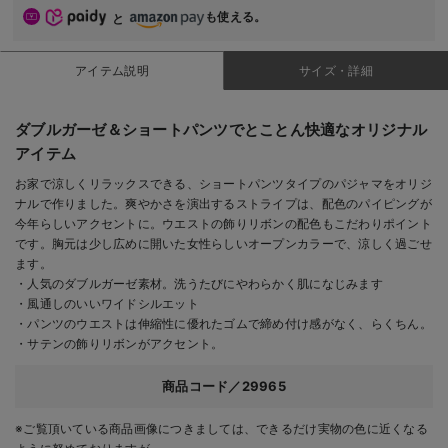
も使える。
と
アイテム説明
サイズ・詳細
ダブルガーゼ＆ショートパンツでとことん快適なオリジナル
アイテム
お家で涼しくリラックスできる、ショートパンツタイプのパジャマをオリジ
ナルで作りました。爽やかさを演出するストライプは、配色のパイピングが
今年らしいアクセントに。ウエストの飾りリボンの配色もこだわりポイント
です。胸元は少し広めに開いた女性らしいオープンカラーで、涼しく過ごせ
ます。
・人気のダブルガーゼ素材。洗うたびにやわらかく肌になじみます
・風通しのいいワイドシルエット
・パンツのウエストは伸縮性に優れたゴムで締め付け感がなく、らくちん。
・サテンの飾りリボンがアクセント。
商品コード／29965
※ご覧頂いている商品画像につきましては、できるだけ実物の色に近くなる