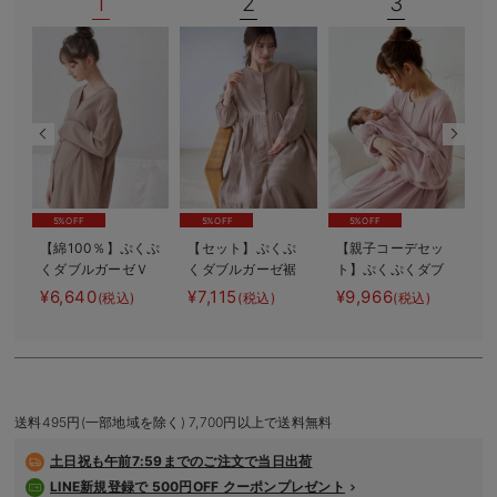
1
2
3
デロンギ
入院準備の持ち物チェック
5%OFF
5%OFF
5%OFF
【綿100％】ぷくぷ
【セット】ぷくぷ
【親子コーデセッ
くダブルガーゼＶ
くダブルガーゼ裾
ト】ぷくぷくダブ
【
ネックワンピ＆産
ティアード3WAYワ
ルガーゼ裾ティア
¥6,640
¥7,115
¥9,966
¥
(税込)
(税込)
(税込)
前産後使えるレギ
ンピース＆産後も
ード3WAYワンピー
ンスパジャマ マ
使えるレギンスパ
ス＆産前産後使え
タニティ・授乳パ
ジャマ マタニテ
るレギンスパジャ
ジャマ【親子コー
ィ・授乳パジャマ
マ&2wayオール
デ可】
出産準備 ギフ
ト マタニティ・
送料495円(一部地域を除く) 7,700円以上で送料無料
産後
土日祝も
午前7:59までのご注文で当日出荷
LINE新規登録で 500円OFF クーポンプレゼント