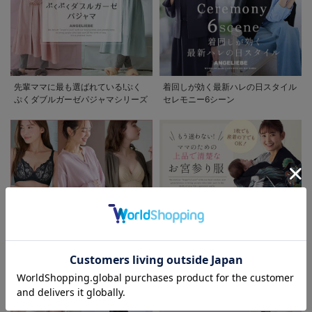
先輩ママに最も選ばれている!ぷく
着回しが効く最新ハレの日スタイル
ぷくダブルガーゼパジャマシリーズ
セレモニー6シーン
お気に入り商品を確認する
お買い物を続ける
カートへ進む
助産院監修シリーズ
もう迷わない!!ママのための上品で
清楚なお宮参り服