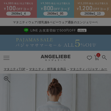
2026/NewArrival
送料495円(一部地域を除く) 7,700円以上で送料無料
マタニティウェア/授乳服&ベビーウェア通販のエンジェリーベ
LINE お友達登録で500円OFF
click
0
マタニティTOP
マタニティ・授乳服 全商品
マタニティ パジャマ・ルーム
＞
＞
戻る
戻る
戻る
戻る
戻る
戻る
戻る
戻る
戻る
戻る
戻る
戻る
戻る
戻る
戻る
戻る
戻る
戻る
戻る
戻る
戻る
戻る
戻る
戻る
戻る
戻る
戻る
戻る
戻る
戻る
戻る
マタニティウェア全て
マタニティ 下着・インナー全て
授乳服全て
マタニティ フォーマル全て
授乳用品全て
マタニティレッグウェア全て
マタニティ ボディケア全て
アウトレット全て
特集全て
再入荷全て
送料無料アイテム全て
ブラキャミ おまとめ
【37周年祭セール】
気温差別オススメアイ
マタニティウェア お
こだわりの履き心地！
出産準備応援割全て
春のマタニティワンピ
Gift Selection 
冬の冷え対策インナー
入院準備の持ち物チェ
冬のあったか特集全て
マタニティ ワンピース
授乳ワンピース
マタニティ スーツ
妊婦用 抱き枕・授乳クッション
マタニティストッキング・タイツ
妊娠線クリーム
【アウトレット】ワンピース
抗菌防臭加工
再入荷｜インナー
授乳ブラ・マタニティブラ（マタニティインナー・産後用品）
ワンピース
【37周年祭セール】2
【15℃】3月下旬～
動きやすく着回しでき
強撚スムース(コスパ
【おまとめ割】パジャ
カジュアル
ジャケット派
マタニティパジャマ
【オフィスカジュアル
レギンスタイプ
【フォーマル】ワンピ
【ベビー】長袖
ハンカチ
快適ウェア10%OFF
セットアップ・ レイ
〜3,000円（税込）
薄くてあったか
入院してすぐ使うグッ
【冬のあったか特集】