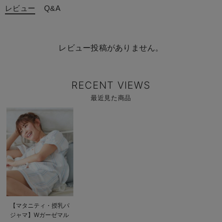
レビュー
Q&A
レビュー投稿がありません。
RECENT VIEWS
最近見た商品
商
品
詳
細
を
見
る
商
【マタニティ・授乳パ
品
ジャマ】Wガーゼマル
詳