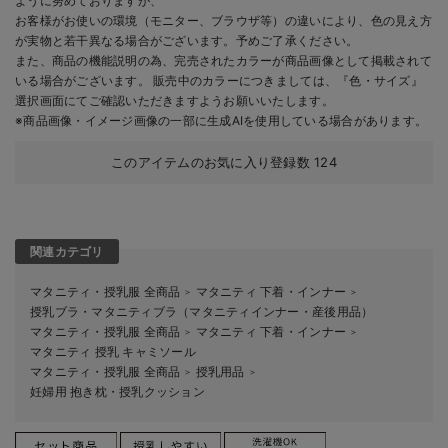
ように努めておりますが、
お客様がお使いの環境（モニター、ブラウザ等）の違いにより、色の見え方
が実物と若干異なる場合がございます。予めご了承ください。
また、商品の機能説明の為、完売されたカラーが商品画像として掲載されて
いる場合がございます。 販売中のカラーにつきましては、『色・サイズ』
選択画面にてご確認いただきますようお願いいたします。
※商品画像・イメージ画像の一部に生成AIを使用している場合があります。
このアイテムのお気に入り登録数
124
関連カテゴリ
マタニティ・授乳服 全商品
マタニティ 下着・インナー
＞
＞
授乳ブラ・マタニティブラ（マタニティインナー・産後用品）
マタニティ・授乳服 全商品
マタニティ 下着・インナー
＞
＞
マタニティ 授乳 キャミソール
マタニティ・授乳服 全商品
授乳用品
＞
＞
妊婦用 抱き枕・授乳クッション