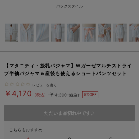
erbaviva（エルバビーバ）
バックスタイル
安心の日本製。先輩ママが買ってよかった！本当に必要な出産準備品
ハレの日に着るANGELIEBEのセレモニー
買って正解！高評価レビューアイテム
冬に可愛いニットがお得！
【マタニティ・授乳パジャマ】Wガーゼマルチストライ
親子コーデ｜ママとベビーにおすすめ！
プ半袖パジャマ＆産後も使えるショートパンツセット
便利な育児家電
レビューを書く
￥4,170
￥
Gift Selection 出産祝い
5%OFF
(税込)
4,390
(税込)
ロンパースはいつからいつまで使う？選ぶポイントも解説！
ただいま品切れ中です。
保育園・入園準備特集
こちらもおすすめ
ファルスカ