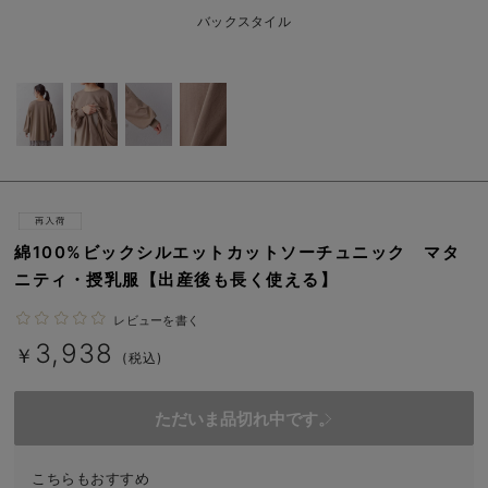
erbaviva（エルバビーバ）
バックスタイル
安心の日本製。先輩ママが買ってよかった！本当に必要な出産準備品
ハレの日に着るANGELIEBEのセレモニー
買って正解！高評価レビューアイテム
冬に可愛いニットがお得！
親子コーデ｜ママとベビーにおすすめ！
綿100%ビックシルエットカットソーチュニック マタ
ニティ・授乳服【出産後も長く使える】
便利な育児家電
レビューを書く
Gift Selection 出産祝い
3,938
￥
(税込)
ロンパースはいつからいつまで使う？選ぶポイントも解説！
ただいま品切れ中です。
保育園・入園準備特集
ファルスカ
こちらもおすすめ