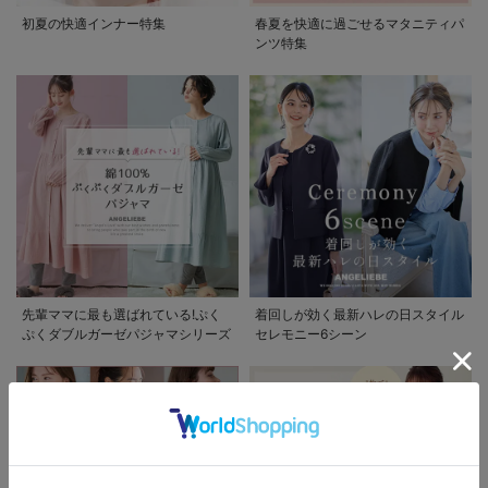
初夏の快適インナー特集
春夏を快適に過ごせるマタニティパ
ンツ特集
先輩ママに最も選ばれている!ぷく
着回しが効く最新ハレの日スタイル
ぷくダブルガーゼパジャマシリーズ
セレモニー6シーン
お気に入り商品を確認する
お買い物を続ける
カートへ進む