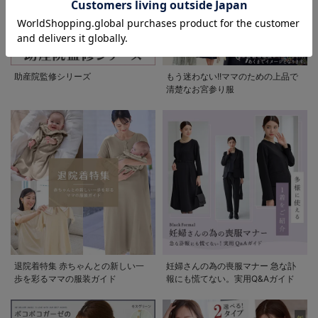
助産院監修シリーズ
もう迷わない!!ママのための上品で
清楚なお宮参り服
退院着特集 赤ちゃんとの新しい一
妊婦さんの為の喪服マナー 急な訃
歩を彩るママの服装ガイド
報にも慌てない。実用Q&Aガイド