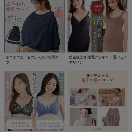
ポコポコガーゼのふんわり授乳ケー
助産院監修 授乳ブラキャミ 選べる2
プ
デザイン