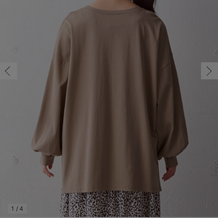
マタニティ パンツ
マタニティ ショーツ
授乳トップス
マタニティ オフィス 通勤服
授乳 ケープ
マタニティレギンス
【アウトレット】トップス・授乳トップス
透け防止
再入荷｜アウター
トップス
【37周年祭セール】4
【〜10℃】3月中旬
涼しくて可愛い「ワン
デニム
きれいめトップス派
マタニティインナー
【オフィスカジュアル
パンツタイプ
【フォーマル】ボトム
【ベビー】半袖
2WAYオール
Aライン ・フレアワ
〜5,000円（税込）
綿混素材
赤ちゃんへ使うもの
【冬のあったか特集】
マタニティ スカート
妊婦帯・腹帯・産前ガードル
マタニティ ドレス（結婚式・お呼ばれ）
【アウトレット】ボトムス
見えてもカワイイ
パンツ
レギンス
きれいめスカート派
ベビー
【フォーマル】トップ
【ベビー】グッズ
コンビ肌着
Iライン ・タイトシ
〜10,000円（税込）
腹巻・ひざ上パンツ
産後に使うグッズ
【冬のあったか特集】
マタニティ トップス
マタニティ 授乳 キャミソール
マタニティ フォーマル パンツ・ボトムス
【アウトレット】パジャマ
コットン素材
スカート
オフィス
きれいめ美脚パンツ派
短肌着
快適ウェア10%OFF
ジャンパースカート/
10,001円（税込）〜
保温&リカバリー
【冬のあったか特集】
マタニティ アウター（コート）・ママコート
産褥ショーツ
【アウトレット】インナー
冷房対策
パジャマ
ツィード派
セット
ワーク・オフィス
女の子におススメのギ
レギンス・タイツ
骨盤・マタニティベルト （妊娠中・産後）
【アウトレット】ベビー
接触冷感素材
インナー
MAX55%OFF ブラッ
王道シンプル派
カジュアル
男の子におススメのギ
カップ付きインナー
産後 ガードル インナー
Tシャツブラ
雑貨
セットアップ派
フォーマル / オケー
定番ギフト
あったか度◎
マタニティ 腹巻き
ブラトップ
ベビー
あったかアイテム｜ベ
もらって嬉しいギフト
裏起毛素材
親子セット
かわいくておもしろい
快適機能ウェア特集 トップス
何枚あっても嬉しいア
快適機能ウェア特集 ボトムス
長く使えるアイテム
快適機能ウェア特集 パジャマ
お部屋映えアイテム
1
/
4