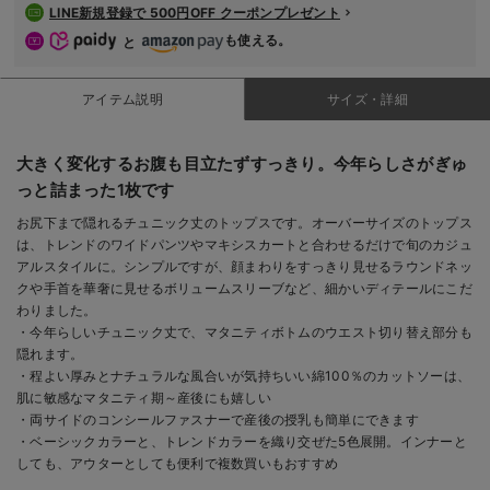
LINE新規登録で 500円OFF クーポンプレゼント
も使える。
と
アイテム説明
サイズ・詳細
大きく変化するお腹も目立たずすっきり。今年らしさがぎゅ
っと詰まった1枚です
お尻下まで隠れるチュニック丈のトップスです。オーバーサイズのトップス
は、トレンドのワイドパンツやマキシスカートと合わせるだけで旬のカジュ
アルスタイルに。シンプルですが、顔まわりをすっきり見せるラウンドネッ
クや手首を華奢に見せるボリュームスリーブなど、細かいディテールにこだ
わりました。
・今年らしいチュニック丈で、マタニティボトムのウエスト切り替え部分も
隠れます。
・程よい厚みとナチュラルな風合いが気持ちいい綿100％のカットソーは、
肌に敏感なマタニティ期～産後にも嬉しい
・両サイドのコンシールファスナーで産後の授乳も簡単にできます
・ベーシックカラーと、トレンドカラーを織り交ぜた5色展開。インナーと
しても、アウターとしても便利で複数買いもおすすめ