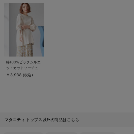
商
品
詳
細
を
見
る
商
綿100%ビックシルエ
品
ットカットソーチュニ
詳
細
ック マタニティ・授
￥3,938
(税込)
を
乳服【出産後も長く使
見
る
える】
マタニティ トップス以外の商品はこちら