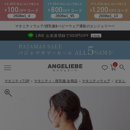
2026/NewArrival
送料495円(一部地域を除く) 7,700円以上で送料無料
マタニティウェア/授乳服&ベビーウェア通販のエンジェリーベ
LINE お友達登録で500円OFF
click
0
マタニティTOP
マタニティ・授乳服 全商品
マタニティウェア
マタニテ
＞
＞
＞
戻る
戻る
戻る
戻る
戻る
戻る
戻る
戻る
戻る
戻る
戻る
戻る
戻る
戻る
戻る
戻る
戻る
戻る
戻る
戻る
戻る
戻る
戻る
戻る
戻る
戻る
戻る
戻る
戻る
戻る
戻る
マタニティウェア全て
マタニティ 下着・インナー全て
授乳服全て
マタニティ フォーマル全て
授乳用品全て
マタニティレッグウェア全て
マタニティ ボディケア全て
アウトレット全て
特集全て
再入荷全て
送料無料アイテム全て
ブラキャミ おまとめ
【37周年祭セール】
気温差別オススメアイ
マタニティウェア お
こだわりの履き心地！
出産準備応援割全て
春のマタニティワンピ
Gift Selection 
冬の冷え対策インナー
入院準備の持ち物チェ
冬のあったか特集全て
マタニティ ワンピース
授乳ワンピース
マタニティ スーツ
妊婦用 抱き枕・授乳クッション
マタニティストッキング・タイツ
妊娠線クリーム
【アウトレット】ワンピース
抗菌防臭加工
再入荷｜インナー
授乳ブラ・マタニティブラ（マタニティインナー・産後用品）
ワンピース
【37周年祭セール】2
【15℃】3月下旬～
動きやすく着回しでき
強撚スムース(コスパ
【おまとめ割】パジャ
カジュアル
ジャケット派
マタニティパジャマ
【オフィスカジュアル
レギンスタイプ
【フォーマル】ワンピ
【ベビー】長袖
ハンカチ
快適ウェア10%OFF
セットアップ・ レイ
〜3,000円（税込）
薄くてあったか
入院してすぐ使うグッ
【冬のあったか特集】