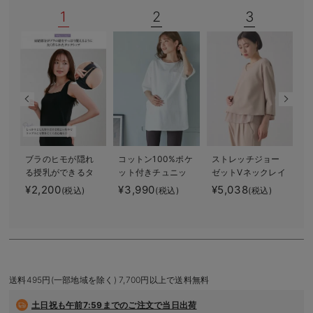
デロンギ
1
2
3
入院準備の持ち物チェック
ブラのヒモが隠れ
コットン100%ポケ
ストレッチジョー
る授乳ができるタ
ット付きチュニッ
ゼットVネックレイ
ンクトップ 抗菌
クトップス マタ
ヤードトップス
¥2,200
¥3,990
¥5,038
¥
(税込)
(税込)
(税込)
防臭 綿混モダー
ニティ・授乳服
マタニティ・授乳
ル
【出産後も長く使
服【出産後も長く
える】
使える】
送料495円(一部地域を除く) 7,700円以上で送料無料
土日祝も
午前7:59までのご注文で当日出荷