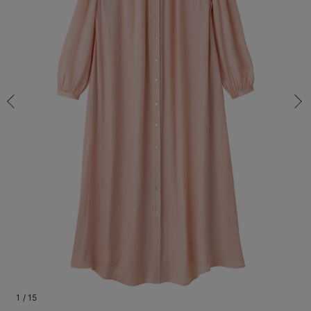
マタニティ パンツ
マタニティ ショーツ
授乳トップス
マタニティ オフィス 通勤服
授乳 ケープ
マタニティレギンス
【アウトレット】トップス・授乳トップス
透け防止
再入荷｜アウター
トップス
【37周年祭セール】4
【〜10℃】3月中旬
涼しくて可愛い「ワン
デニム
きれいめトップス派
マタニティインナー
【オフィスカジュアル
パンツタイプ
【フォーマル】ボトム
【ベビー】半袖
2WAYオール
Aライン ・フレアワ
〜5,000円（税込）
綿混素材
赤ちゃんへ使うもの
【冬のあったか特集】
フリー/残り1点
マタニティ スカート
妊婦帯・腹帯・産前ガードル
マタニティ ドレス（結婚式・お呼ばれ）
【アウトレット】ボトムス
見えてもカワイイ
パンツ
レギンス
きれいめスカート派
ベビー
【フォーマル】トップ
【ベビー】グッズ
コンビ肌着
Iライン ・タイトシ
〜10,000円（税込）
腹巻・ひざ上パンツ
産後に使うグッズ
【冬のあったか特集】
フリー/残り1点
￥7,678
マタニティ トップス
マタニティ 授乳 キャミソール
マタニティ フォーマル パンツ・ボトムス
【アウトレット】パジャマ
コットン素材
スカート
オフィス
きれいめ美脚パンツ派
短肌着
快適ウェア10%OFF
ジャンパースカート/
10,001円（税込）〜
保温&リカバリー
【冬のあったか特集】
カートに入れる
マタニティ アウター（コート）・ママコート
産褥ショーツ
【アウトレット】インナー
冷房対策
パジャマ
ツィード派
セット
ワーク・オフィス
女の子におススメのギ
レギンス・タイツ
ペールピンク（ロ
骨盤・マタニティベルト （妊娠中・産後）
【アウトレット】ベビー
接触冷感素材
インナー
MAX55%OFF ブラッ
王道シンプル派
カジュアル
男の子におススメのギ
カップ付きインナー
ング丈）
産後 ガードル インナー
Tシャツブラ
雑貨
セットアップ派
フォーマル / オケー
定番ギフト
あったか度◎
閉じる
マタニティ 腹巻き
ブラトップ
ベビー
あったかアイテム｜ベ
もらって嬉しいギフト
裏起毛素材
親子セット
かわいくておもしろい
快適機能ウェア特集 トップス
何枚あっても嬉しいア
快適機能ウェア特集 ボトムス
長く使えるアイテム
快適機能ウェア特集 パジャマ
お部屋映えアイテム
1
/
15