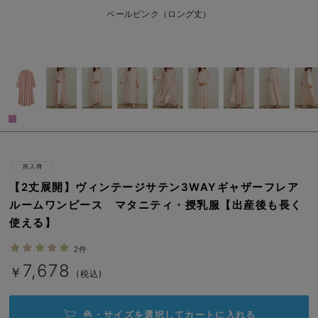
erbaviva（エルバビーバ）
ペールピンク（ロング丈）
安心の日本製。先輩ママが買ってよかった！本当に必要な出産準備品
ハレの日に着るANGELIEBEのセレモニー
買って正解！高評価レビューアイテム
冬に可愛いニットがお得！
親子コーデ｜ママとベビーにおすすめ！
便利な育児家電
【2丈展開】ヴィンテージサテン3WAYギャザーフレア
ルームワンピース マタニティ・授乳服【出産後も長く
Gift Selection 出産祝い
使える】
ロンパースはいつからいつまで使う？選ぶポイントも解説！
2件
7,678
￥
保育園・入園準備特集
(税込)
ファルスカ
色・サイズを選択して
カートに入れる