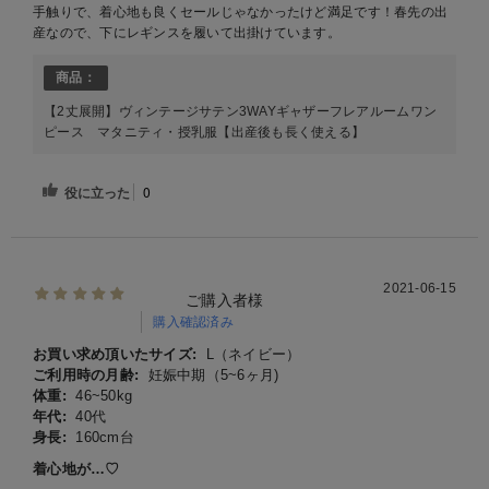
手触りで、着心地も良くセールじゃなかったけど満足です！春先の出
産なので、下にレギンスを履いて出掛けています。
商品：
【2丈展開】ヴィンテージサテン3WAYギャザーフレアルームワン
ピース マタニティ・授乳服【出産後も長く使える】
役に立った
0
2021-06-15
ご購入者様
購入確認済み
お買い求め頂いたサイズ:
L（ネイビー）
ご利用時の月齢:
妊娠中期（5~6ヶ月)
体重:
46~50kg
年代:
40代
身長:
160cm台
着心地が…♡