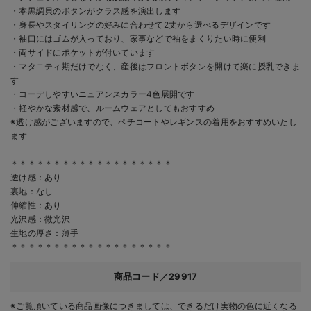
・本黒調貝のボタンがクラス感を演出します
・身長やスタイリングの好みに合わせて2丈から選べるデザインです
・袖口にはゴムが入っており、家事などで袖をまくりたい時に便利
・両サイドにポケットが付いています
・マタニティ期だけでなく、産後はフロントボタンを開けて楽に授乳できま
す
・コーデしやすいニュアンスカラー4色展開です
・軽やかな素材感で、ルームウェアとしてもおすすめ
※透け感がございますので、ペチコートやレギンスの着用をおすすめいたし
ます
＊＊＊＊＊＊＊＊＊＊＊＊＊＊＊＊＊＊＊
透け感：あり
裏地：なし
伸縮性：あり
光沢感：微光沢
生地の厚さ：薄手
＊＊＊＊＊＊＊＊＊＊＊＊＊＊＊＊＊＊＊
商品コード／29917
※ご覧頂いている商品画像につきましては、できるだけ実物の色に近くなる