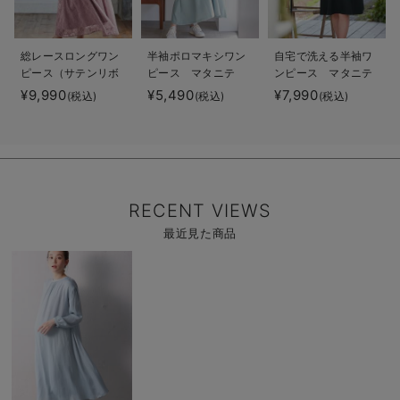
総レースロングワン
半袖ポロマキシワン
自宅で洗える半袖ワ
ピース（サテンリボ
ピース マタニテ
ンピース マタニテ
ンベルト付） マタ
ィ・授乳服【出産後
ィ・授乳服【出産後
¥9,990
¥5,490
¥7,990
(税込)
(税込)
(税込)
ニティ・授乳服【出
も長く使える】
も長く使える】
産後も長く使える】
RECENT VIEWS
最近見た商品
商
品
詳
細
を
見
る