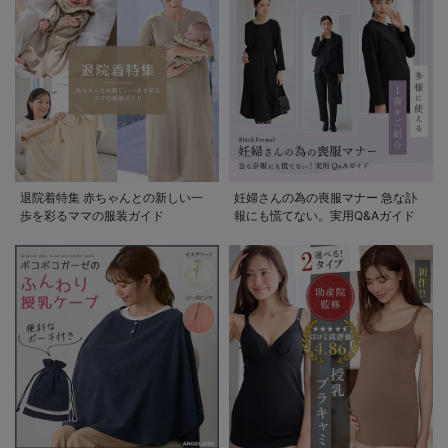
退院着特集 赤ちゃんとの新しい一
妊婦さんの為の喪服マナー 急な訃
歩を彩るママの服装ガイド
報にも慌てない。実用Q&Aガイド