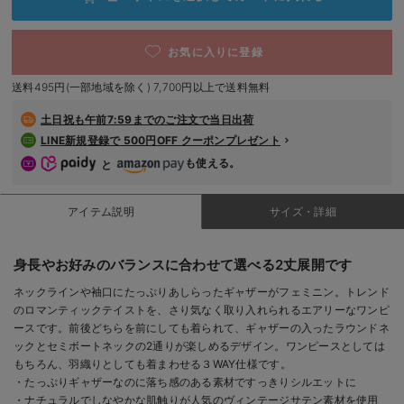
デロンギ
お気に入りに登録
入院準備の持ち物チェック
送料495円(一部地域を除く) 7,700円以上で送料無料
土日祝も
午前7:59までのご注文で当日出荷
LINE新規登録で 500円OFF クーポンプレゼント
も使える。
と
アイテム説明
サイズ・詳細
身長やお好みのバランスに合わせて選べる2丈展開です
ネックラインや袖口にたっぷりあしらったギャザーがフェミニン。トレンド
のロマンティックテイストを、さり気なく取り入れられるエアリーなワンピ
ースです。前後どちらを前にしても着られて、ギャザーの入ったラウンドネ
ックとセミボートネックの2通りが楽しめるデザイン。ワンピースとしては
もちろん、羽織りとしても着まわせる３WAY仕様です。
・たっぷりギャザーなのに落ち感のある素材ですっきりシルエットに
・ナチュラルでしなやかな肌触りが人気のヴィンテージサテン素材を使用