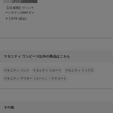
商
【2丈展開】ヴィンテ
品
ージサテン3WAYギャ
詳
細
ザーフレアルームワン
￥7,678
(税込)
を
ピース マタニティ・
見
る
授乳服【出産後も長く
使える】
マタニティ ワンピース以外の商品はこちら
マタニティ パンツ
マタニティ スカート
マタニティ トップス
マタニティ アウター（コート）・ママコート
その他