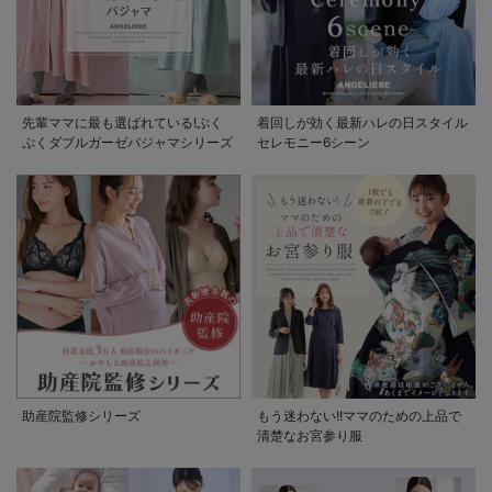
先輩ママに最も選ばれている!ぷく
着回しが効く最新ハレの日スタイル
ぷくダブルガーゼパジャマシリーズ
セレモニー6シーン
助産院監修シリーズ
もう迷わない!!ママのための上品で
清楚なお宮参り服