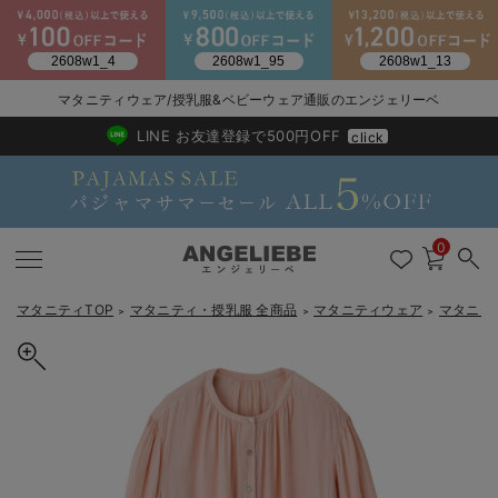
2026/NewArrival
送料495円(一部地域を除く) 7,700円以上で送料無料
マタニティウェア/授乳服&ベビーウェア通販のエンジェリーベ
LINE お友達登録で500円OFF
click
0
マタニティTOP
マタニティ・授乳服 全商品
マタニティウェア
マタニテ
＞
＞
＞
戻る
戻る
戻る
戻る
戻る
戻る
戻る
戻る
戻る
戻る
戻る
戻る
戻る
戻る
戻る
戻る
戻る
戻る
戻る
戻る
戻る
戻る
戻る
戻る
戻る
戻る
戻る
戻る
戻る
戻る
戻る
カートに入れる
マタニティウェア全て
マタニティ 下着・インナー全て
授乳服全て
マタニティ フォーマル全て
授乳用品全て
マタニティレッグウェア全て
マタニティ ボディケア全て
アウトレット全て
特集全て
再入荷全て
送料無料アイテム全て
ブラキャミ おまとめ
【37周年祭セール】
気温差別オススメアイ
マタニティウェア お
こだわりの履き心地！
出産準備応援割全て
春のマタニティワンピ
Gift Selection 
冬の冷え対策インナー
入院準備の持ち物チェ
冬のあったか特集全て
【2丈展開】ヴィンテージサテン3WAYギャザーフレアルームワンピー
マタニティ ワンピース
授乳ワンピース
マタニティ スーツ
妊婦用 抱き枕・授乳クッション
マタニティストッキング・タイツ
妊娠線クリーム
【アウトレット】ワンピース
抗菌防臭加工
再入荷｜インナー
授乳ブラ・マタニティブラ（マタニティインナー・産後用品）
ワンピース
【37周年祭セール】2
【15℃】3月下旬～
動きやすく着回しでき
強撚スムース(コスパ
【おまとめ割】パジャ
カジュアル
ジャケット派
マタニティパジャマ
【オフィスカジュアル
レギンスタイプ
【フォーマル】ワンピ
【ベビー】長袖
ハンカチ
快適ウェア10%OFF
セットアップ・ レイ
〜3,000円（税込）
薄くてあったか
入院してすぐ使うグッ
【冬のあったか特集】
ス マタニティ・授乳服【出産後も長く使える】