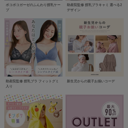
ポコポコガーゼのふんわり授乳ケー
助産院監修 授乳ブラキャミ 選べる2
プ
デザイン
助産院監修 授乳ブラ フィットグミ
新生児からの親子お揃いコーデ
入り