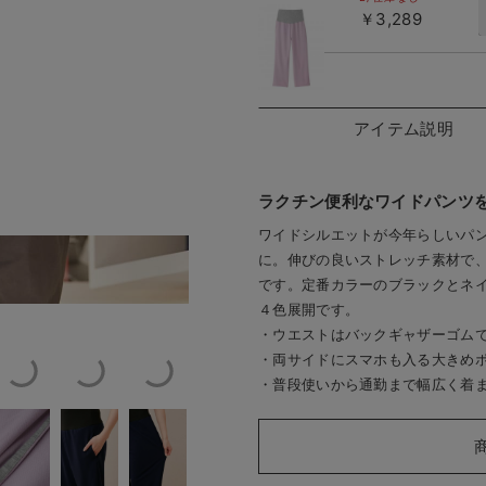
￥3,289
ラベンダー
アイテム説明
ラクチン便利なワイドパンツ
ワイドシルエットが今年らしいパ
に。伸びの良いストレッチ素材で
／着用サイズ：M
ラベンダ
です。定番カラーのブラックとネ
４色展開です。
・ウエストはバックギャザーゴム
・両サイドにスマホも入る大きめ
・普段使いから通勤まで幅広く着