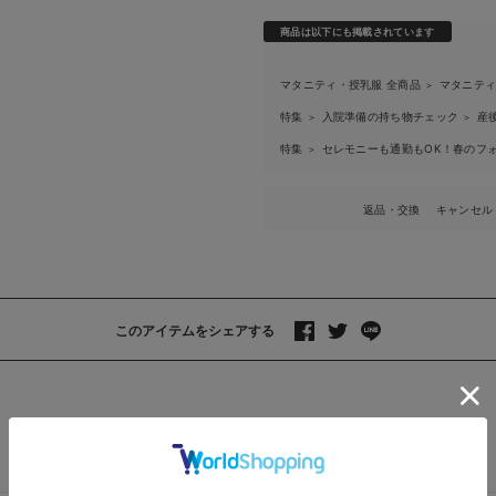
商品は以下にも掲載されています
マタニティ・授乳服 全商品
マタニテ
＞
特集
入院準備の持ち物チェック
産
＞
＞
特集
セレモニーも通勤もOK！春のフ
＞
返品・交換
キャンセル
このアイテムをシェアする
>
レビュー