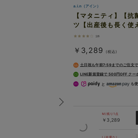
a.i.n（アイン）
【マタニティ】【抗
ツ【出産後も長く使
1件
￥3,289
(税込)
土日祝も
午前7:59までのご注文
LINE新規登録で 500円OFF ク
も
と
M/残り1点
￥3,289
L/在庫なし