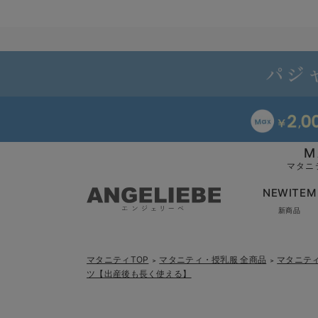
M
マタニ
NEWITEM
新商品
マタニティTOP
マタニティ・授乳服 全商品
マタニテ
＞
＞
ツ【出産後も長く使える】