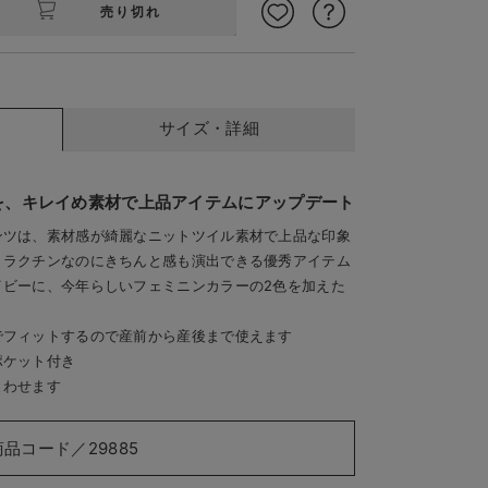
売り切れ
サイズ・詳細
を、キレイめ素材で上品アイテムにアップデート
ンツは、素材感が綺麗なニットツイル素材で上品な印象
、ラクチンなのにきちんと感も演出できる優秀アイテム
ー
ラベンダー／モデル身
イビーに、今年らしいフェミニンカラーの2色を加えた
でフィットするので産前から産後まで使えます
ポケット付き
まわせます
商品コード／29885