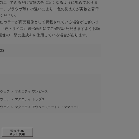
ては、できるだけ実物の色に近くなるように努めておりま
ー、ブラウザ等）の違いにより、色の見え方が実物と若干
ください。
たカラーが商品画像として掲載されている場合がございま
、『色・サイズ』選択画面にてご確認いただきますようお願
画像の一部に生成AIを使用している場合があります。
103
ィウェア
マタニティ ワンピース
＞
ィウェア
マタニティ トップス
＞
ィウェア
マタニティ アウター（コート）・ママコート
＞