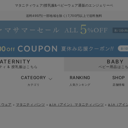
マタニティウェア/授乳服&ベビーウェア通販のエンジェリーベ
送料495円(一部地域を除く) 7,700円以上で送料無料
ATERNITY
BABY
ティ & 授乳服はこちら
ベビー用品はこ
CATEGORY
RANKING
SHOP
カテゴリ
人気ランキング
店舗情報
ィウェア
マタニティ パンツ
a.i.n（アイン） マタニティ パンツ
a.i.n（
＞
＞
＞