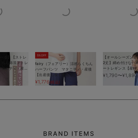
5%OFF
選べる】【ストレ
【オールシーズン使
くちん綿混ストレ
2丈】締め付けない
fairy（フェアリー）涼感らくちん
マタニティ・産後
ートレギンス【産後
ハーフパンツ マタニティ・産後
える】
る】
【出産後も長く使える】
¥1,790〜¥1,890
¥1,776
(税込)
BRAND ITEMS