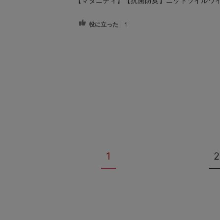
【マタニティ】【抗菌防臭】ニットツイルワ
役に立った
1
1
2