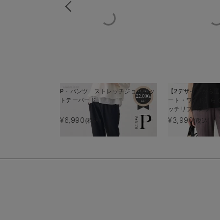
P・パンツ ストレッチジョーゼッ
【2デザインから
トテーパード
ート・ワイド】ら
ッチリブパンツ 
【出産後も長く使
¥6,990
¥3,990
(税込)
(税込)