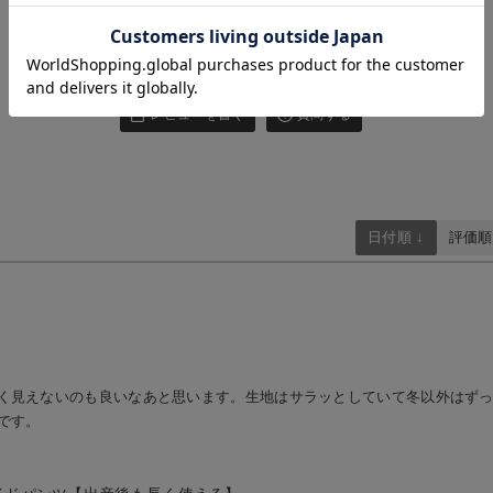
お気に入り商品を確認する
お買い物を続ける
カートへ進む
4.00
1件
レビューを書く
質問する
日付順 ↓
評価順
く見えないのも良いなあと思います。生地はサラッとしていて冬以外はずっ
です。