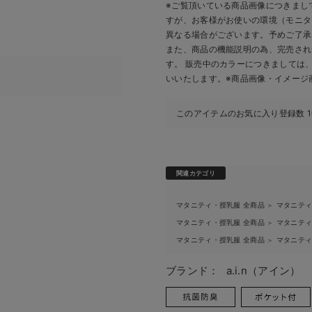
※ご覧頂いている商品画像につきまし
すが、
お客様がお使いの環境（モニタ
異なる場合がございます。予めご了承
また、商品の機能説明の為、完売され
す。 販売中のカラーにつきましては
いいたします。
※商品画像・イメージ
このアイテムのお気に入り登録数
関連カテゴリ
マタニティ・授乳服 全商品
マタニテ
＞
マタニティ・授乳服 全商品
マタニテ
＞
マタニティ・授乳服 全商品
マタニテ
＞
ブランド：
a.i.n（アイン）