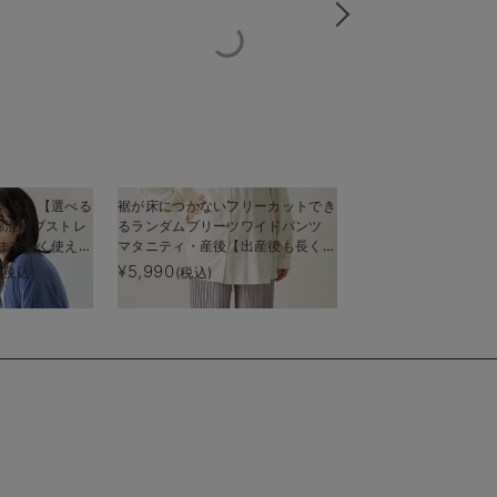
える】【選べる
裾が床につかないフリーカットでき
P・パンツ 強撚スム
綿混リブストレ
るランダムプリーツワイドパンツ
プレステーパード
まで長く使え
マタニティ・産後【出産後も長く使
える】
¥5,990
¥4,990
(税込)
(税込)
(税込)