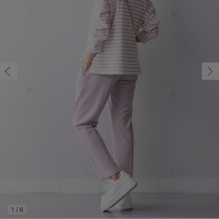
マタニティ パンツ
マタニティ ショーツ
授乳トップス
マタニティ オフィス 通勤服
授乳 ケープ
マタニティレギンス
【アウトレット】トップス・授乳トップス
透け防止
再入荷｜アウター
トップス
【37周年祭セール】4
【〜10℃】3月中旬
涼しくて可愛い「ワン
デニム
きれいめトップス派
マタニティインナー
【オフィスカジュアル
パンツタイプ
【フォーマル】ボトム
【ベビー】半袖
2WAYオール
Aライン ・フレアワ
〜5,000円（税込）
綿混素材
赤ちゃんへ使うもの
【冬のあったか特集】
マタニティ スカート
妊婦帯・腹帯・産前ガードル
マタニティ ドレス（結婚式・お呼ばれ）
【アウトレット】ボトムス
見えてもカワイイ
パンツ
レギンス
きれいめスカート派
ベビー
【フォーマル】トップ
【ベビー】グッズ
コンビ肌着
Iライン ・タイトシ
〜10,000円（税込）
腹巻・ひざ上パンツ
産後に使うグッズ
【冬のあったか特集】
マタニティ トップス
マタニティ 授乳 キャミソール
マタニティ フォーマル パンツ・ボトムス
【アウトレット】パジャマ
コットン素材
スカート
オフィス
きれいめ美脚パンツ派
短肌着
快適ウェア10%OFF
ジャンパースカート/
10,001円（税込）〜
保温&リカバリー
【冬のあったか特集】
マタニティ アウター（コート）・ママコート
産褥ショーツ
【アウトレット】インナー
冷房対策
パジャマ
ツィード派
セット
ワーク・オフィス
女の子におススメのギ
レギンス・タイツ
骨盤・マタニティベルト （妊娠中・産後）
【アウトレット】ベビー
接触冷感素材
インナー
MAX55%OFF ブラッ
王道シンプル派
カジュアル
男の子におススメのギ
カップ付きインナー
産後 ガードル インナー
Tシャツブラ
雑貨
セットアップ派
フォーマル / オケー
定番ギフト
あったか度◎
マタニティ 腹巻き
ブラトップ
ベビー
あったかアイテム｜ベ
もらって嬉しいギフト
裏起毛素材
親子セット
かわいくておもしろい
快適機能ウェア特集 トップス
何枚あっても嬉しいア
快適機能ウェア特集 ボトムス
長く使えるアイテム
快適機能ウェア特集 パジャマ
お部屋映えアイテム
1
/
6