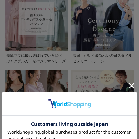
先輩ママに最も選ばれている!ぷく
着回しが効く最新ハレの日スタイル
ぷくダブルガーゼパジャマシリーズ
セレモニー6シーン
お気に入り商品を確認する
お買い物を続ける
カートへ進む
助産院監修シリーズ
もう迷わない!!ママのための上品で