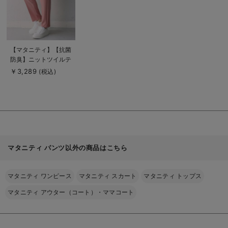
商
【マタニティ】【抗菌
品
防臭】ニットツイルテ
詳
細
ーパードパンツ【出産
￥3,289
(税込)
を
後も長く使える】
見
る
マタニティ パンツ以外の商品はこちら
マタニティ ワンピース
マタニティ スカート
マタニティ トップス
マタニティ アウター（コート）・ママコート