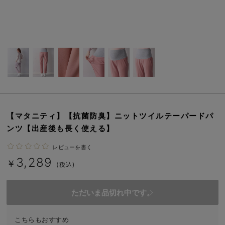
erbaviva（エルバビーバ）
安心の日本製。先輩ママが買ってよかった！本当に必要な出産準備品
ハレの日に着るANGELIEBEのセレモニー
買って正解！高評価レビューアイテム
冬に可愛いニットがお得！
親子コーデ｜ママとベビーにおすすめ！
【マタニティ】【抗菌防臭】ニットツイルテーパードパ
ンツ【出産後も長く使える】
便利な育児家電
レビューを書く
Gift Selection 出産祝い
3,289
￥
(税込)
ロンパースはいつからいつまで使う？選ぶポイントも解説！
ただいま品切れ中です。
保育園・入園準備特集
ファルスカ
こちらもおすすめ