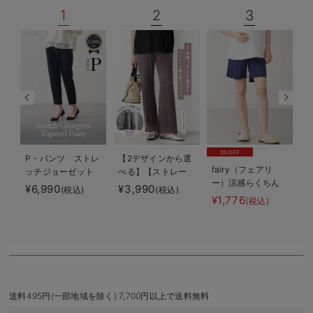
1
2
3
デロンギ
入院準備の持ち物チェック
5%OFF
P・パンツ ストレ
【2デザインから選
fairy（フェアリ
ッチジョーゼット
べる】【ストレー
使
ー）涼感らくちん
テーパード
ト・ワイド】らく
¥6,990
¥3,990
¥
(税込)
(税込)
ハーフパンツ マ
ちん綿混ストレッ
¥1,776
(税込)
¥
タニティ・産後
チリブパンツ マ
(
【出産後も長く使
タニティ・産後
える】
【出産後も長く使
える】
送料495円(一部地域を除く) 7,700円以上で送料無料