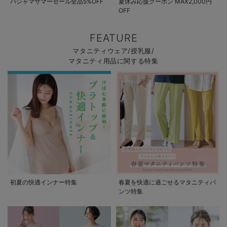
パジャマサマーセール全品5%OFF
夏休み応援クーポン MAX2,000円
OFF
FEATURE
マタニティウェア/授乳服/
マタニティ用品に関する特集
初夏の快適インナー特集
春夏を快適に過ごせるマタニティパ
ンツ特集