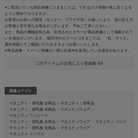
※ご覧頂いている商品画像につきましては、できるだけ実物の色に近くなる
ように努めておりますが、
お客様がお使いの環境（モニター、ブラウザ等）の違いにより、色の見え方
が実物と若干異なる場合がございます。予めご了承ください。
また、商品の機能説明の為、完売されたカラーが商品画像として掲載されて
いる場合がございます。 販売中のカラーにつきましては、『色・サイズ』
選択画面にてご確認いただきますようお願いいたします。
※商品画像・イメージ画像の一部に生成AIを使用している場合があります。
このアイテムのお気に入り登録数
84
関連カテゴリ
マタニティ・授乳服 全商品
マタニティ｜新商品
＞
マタニティ・授乳服 全商品
マタニティウェア
＞
＞
マタニティ ワンピース
マタニティ・授乳服 全商品
マタニティウェア
マタニティ パンツ
＞
＞
マタニティ・授乳服 全商品
マタニティウェア
＞
＞
マタニティ トップス