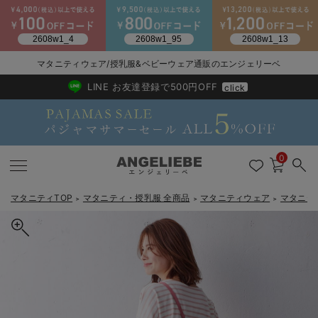
2026/NewArrival
送料495円(一部地域を除く) 7,700円以上で送料無料
マタニティウェア/授乳服&ベビーウェア通販のエンジェリーベ
LINE お友達登録で500円OFF
click
0
マタニティTOP
マタニティ・授乳服 全商品
マタニティウェア
マタニテ
＞
＞
＞
戻る
戻る
戻る
戻る
戻る
戻る
戻る
戻る
戻る
戻る
戻る
戻る
戻る
戻る
戻る
戻る
戻る
戻る
戻る
戻る
戻る
戻る
戻る
戻る
戻る
戻る
戻る
戻る
戻る
戻る
戻る
マタニティウェア全て
マタニティ 下着・インナー全て
授乳服全て
マタニティ フォーマル全て
授乳用品全て
マタニティレッグウェア全て
マタニティ ボディケア全て
アウトレット全て
特集全て
再入荷全て
送料無料アイテム全て
ブラキャミ おまとめ
【37周年祭セール】
気温差別オススメアイ
マタニティウェア お
こだわりの履き心地！
出産準備応援割全て
春のマタニティワンピ
Gift Selection 
冬の冷え対策インナー
入院準備の持ち物チェ
冬のあったか特集全て
マタニティ ワンピース
授乳ワンピース
マタニティ スーツ
妊婦用 抱き枕・授乳クッション
マタニティストッキング・タイツ
妊娠線クリーム
【アウトレット】ワンピース
抗菌防臭加工
再入荷｜インナー
授乳ブラ・マタニティブラ（マタニティインナー・産後用品）
ワンピース
【37周年祭セール】2
【15℃】3月下旬～
動きやすく着回しでき
強撚スムース(コスパ
【おまとめ割】パジャ
カジュアル
ジャケット派
マタニティパジャマ
【オフィスカジュアル
レギンスタイプ
【フォーマル】ワンピ
【ベビー】長袖
ハンカチ
快適ウェア10%OFF
セットアップ・ レイ
〜3,000円（税込）
薄くてあったか
入院してすぐ使うグッ
【冬のあったか特集】