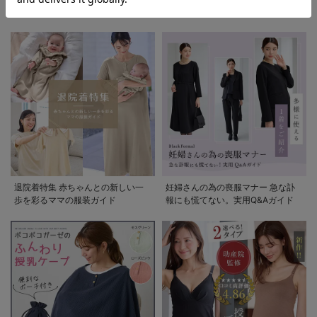
清楚なお宮参り服
退院着特集 赤ちゃんとの新しい一
妊婦さんの為の喪服マナー 急な訃
歩を彩るママの服装ガイド
報にも慌てない。実用Q&Aガイド