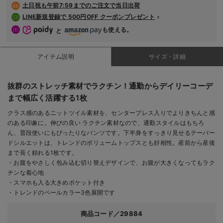
土日祝も
午前7:59までのご注文で当日出荷
LINE新規登録で 500円OFF クーポンプレゼント
も使える。
と
アイテム説明
サイズ・詳細
抜群のストレッチ素材でラクチン！通勤からデイリーコーデ
まで幅広く活躍する1枚
クラス感のあるニットツイル素材を、センタープレス入りでよりきちんと感
のある印象に。伸びの良い ラクチン素材なので、通勤スタイルはもちろ
ん、普段使いにもぴったりなパンツです。下半身をすっきり見せるテーパー
ドシルエットは、トレンドのボリュームトップスとも好相性。産前から産後
まで長く頼れる1枚です。
・お腹をやさしく包み込む切り替えデザインで、お腹が大きくなってもラク
チンな着心地
・スマホも入る大きめポケット付き
・トレンドのペールカラー3色展開です
商品コード／29884