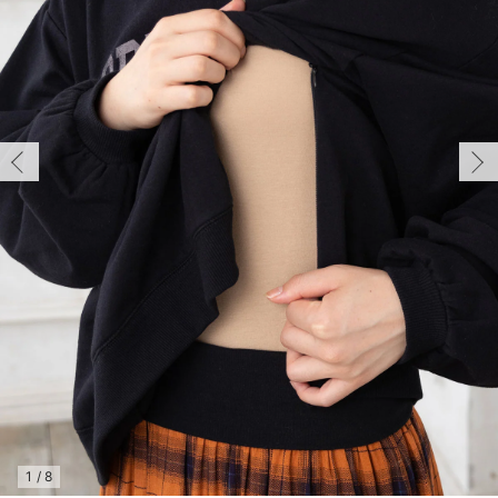
マタニティ パンツ
マタニティ ショーツ
授乳トップス
マタニティ オフィス 通勤服
授乳 ケープ
マタニティレギンス
【アウトレット】トップス・授乳トップス
透け防止
再入荷｜アウター
トップス
【37周年祭セール】4
【〜10℃】3月中旬
涼しくて可愛い「ワン
デニム
きれいめトップス派
マタニティインナー
【オフィスカジュアル
パンツタイプ
【フォーマル】ボトム
【ベビー】半袖
2WAYオール
Aライン ・フレアワ
〜5,000円（税込）
綿混素材
赤ちゃんへ使うもの
【冬のあったか特集】
マタニティ スカート
妊婦帯・腹帯・産前ガードル
マタニティ ドレス（結婚式・お呼ばれ）
【アウトレット】ボトムス
見えてもカワイイ
パンツ
レギンス
きれいめスカート派
ベビー
【フォーマル】トップ
【ベビー】グッズ
コンビ肌着
Iライン ・タイトシ
〜10,000円（税込）
腹巻・ひざ上パンツ
産後に使うグッズ
【冬のあったか特集】
マタニティ トップス
マタニティ 授乳 キャミソール
マタニティ フォーマル パンツ・ボトムス
【アウトレット】パジャマ
コットン素材
スカート
オフィス
きれいめ美脚パンツ派
短肌着
快適ウェア10%OFF
ジャンパースカート/
10,001円（税込）〜
保温&リカバリー
【冬のあったか特集】
マタニティ アウター（コート）・ママコート
産褥ショーツ
【アウトレット】インナー
冷房対策
パジャマ
ツィード派
セット
ワーク・オフィス
女の子におススメのギ
レギンス・タイツ
骨盤・マタニティベルト （妊娠中・産後）
【アウトレット】ベビー
接触冷感素材
インナー
MAX55%OFF ブラッ
王道シンプル派
カジュアル
男の子におススメのギ
カップ付きインナー
産後 ガードル インナー
Tシャツブラ
雑貨
セットアップ派
フォーマル / オケー
定番ギフト
あったか度◎
マタニティ 腹巻き
ブラトップ
ベビー
あったかアイテム｜ベ
もらって嬉しいギフト
裏起毛素材
親子セット
かわいくておもしろい
快適機能ウェア特集 トップス
何枚あっても嬉しいア
快適機能ウェア特集 ボトムス
長く使えるアイテム
快適機能ウェア特集 パジャマ
お部屋映えアイテム
1
/
8