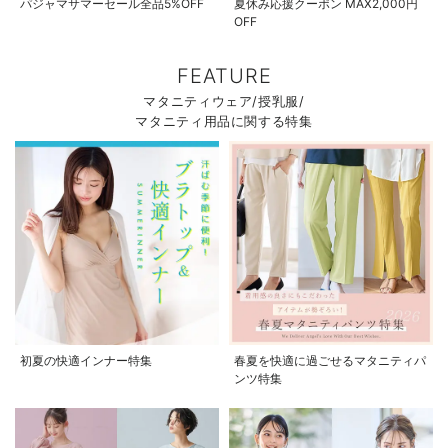
パジャマサマーセール全品5%OFF
夏休み応援クーポン MAX2,000円
OFF
FEATURE
マタニティウェア/授乳服/
マタニティ用品に関する特集
初夏の快適インナー特集
春夏を快適に過ごせるマタニティパ
ンツ特集