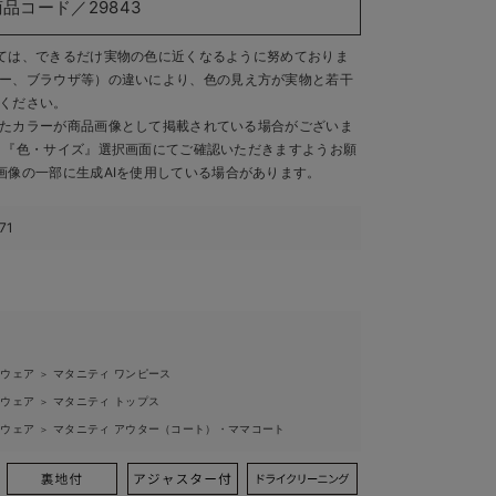
商品コード／29843
ては、できるだけ実物の色に近くなるように努めておりま
ー、ブラウザ等）の違いにより、色の見え方が実物と若干
ください。
たカラーが商品画像として掲載されている場合がございま
、『色・サイズ』選択画面にてご確認いただきますようお願
画像の一部に生成AIを使用している場合があります。
71
ィウェア
マタニティ ワンピース
＞
ィウェア
マタニティ トップス
＞
ィウェア
マタニティ アウター（コート）・ママコート
＞