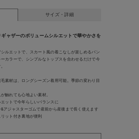
サイズ・詳細
りギャザーのボリュームシルエットで華やかさを
アシルエットで、スカート風の着こなしが楽しめるパン
キーカラーで、シンプルなトップスを合わせるだけで今
す。
タ
起毛素材は、ロングシーズン着用可能。季節の変わり目
んが触れても心地よい素材。
ルエットで今年らしいバランスに
ー&アジャスターゴムで産前から産後まで長く使えます
スリット付き裏地が便利