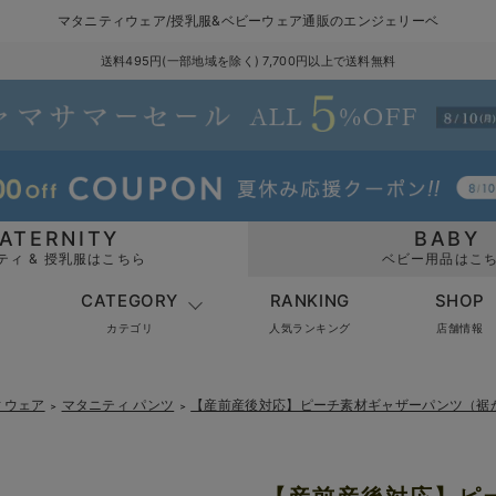
マタニティウェア/授乳服&ベビーウェア通販のエンジェリーベ
送料495円(一部地域を除く) 7,700円以上で送料無料
ATERNITY
BABY
ティ & 授乳服はこちら
ベビー用品はこ
CATEGORY
RANKING
SHOP
カテゴリ
人気ランキング
店舗情報
ィウェア
マタニティ パンツ
【産前産後対応】ピーチ素材ギャザーパンツ（裾
＞
＞