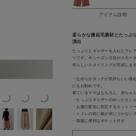
アイテム説明
柔らかな微起毛素材とたっぷ
演出
たっぷりとギャザーを入れたフレ
ツです。今シーズン注目のスモー
年らしいスタイリングが完成しま
着用サイズ：フリー
テラコッ
・なめらかタッチが気持ちいい微
にもお勧めです。
着ているママはもちろん、赤ちゃ
・たっぷりギャザーのゆったりシ
・お腹の変化に対応するカットソ
・トイレの時に裾が床につかない
・両脇に便利なポケット付き