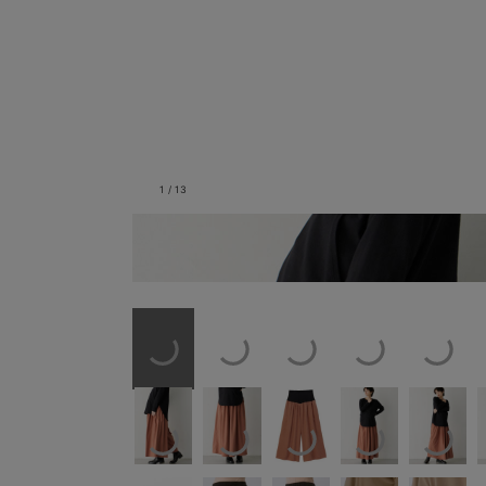
1
/
13
テラコッタ／モデル身長：165cm／