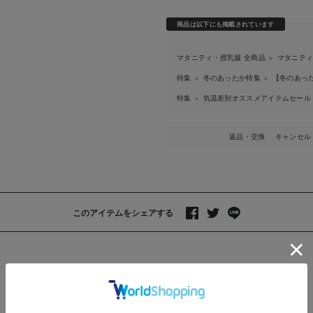
商品は以下にも掲載されています
マタニティ・授乳服 全商品
マタニテ
＞
特集
冬のあったか特集
【冬のあっ
＞
＞
特集
気温差別オススメアイテムセー
＞
返品・交換
キャンセル
このアイテムをシェアする
>
レビュー