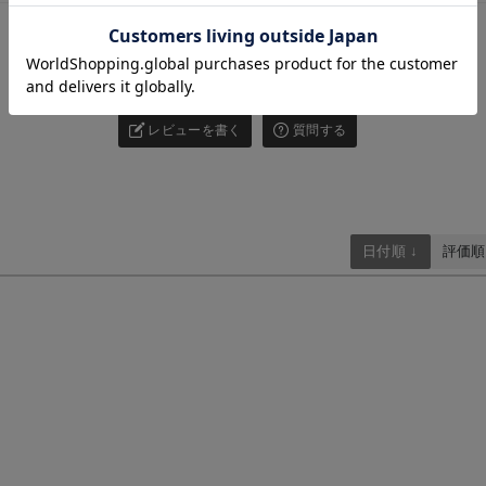
お気に入り商品を確認する
お買い物を続ける
カートへ進む
4.00
3件
レビューを書く
質問する
日付順 ↓
評価順