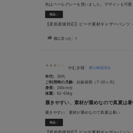
色はペールグレーを買いました。デザインも可愛
商品：
【産前産後対応】ピーチ素材ギャザーパンツ
役に立った
1
やむき様
購入確認済み
年代:
30代
ご利用時の月齢:
妊娠後期（7~10ヶ月)
身長:
160cm台
体重:
61~65kg
履きやすい、素材が重めなので真夏は暑
履きやすい、素材が重めなので真夏は暑い
商品：
【産前産後対応】ピーチ素材ギャザーパンツ