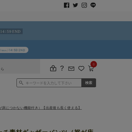
0
ちら
が床につかない機能付き）【出産後も長く使える】