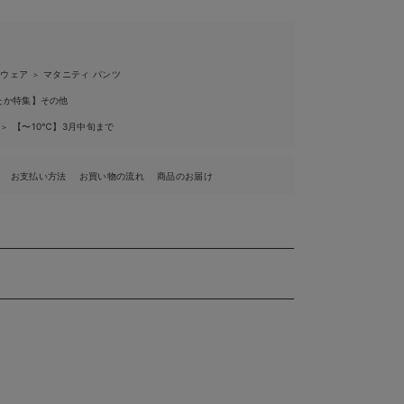
ィウェア
マタニティ パンツ
＞
たか特集】その他
ル
【〜10℃】3月中旬まで
＞
お支払い方法
お買い物の流れ
商品のお届け