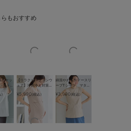
ちらもおすすめ
ら簡単に授乳できます
異素材コンビでリア
%ポケッ
【リラクゼーションウ
綿混やわらかノースリ
ックトッ
ェア】冷房冷え対策
ーブTシャツ マタニ
ティ・授
保温＆リカバリーサポ
ティ・産後授乳服【出
¥5,990
¥3,990
込)
(税込)
(税込)
も長く使
ート momRest 半
産後も長く使える】
袖Tシャツ
efe×ANGELIEBEコラ
ボ 光電子 日本製