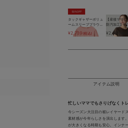
50%OFF
タックギャザーボリュ
【産後ママに
ームスリーブブラウ
防汚加工】綿
ス マタニティ・授乳
乳半袖TEE
¥2,739
¥2,490
(税込)
(税
服【出産後も長く使え
る】
アイテム説明
忙しいママでもさりげなくト
今シーズン大注目の裾レイヤードス
素材感が今年らしさを演出します
が大きくなる時期も安心。インナ