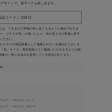
いデザインで、親子ペアも楽しめます。
商品コード／29812
ては、できるだけ実物の色に近くなるように努めておりま
ー、ブラウザ等）の違いにより、色の見え方が実物と若干
ください。
たカラーが商品画像として掲載されている場合がございま
、『色・サイズ』選択画面にてご確認いただきますようお願
画像の一部に生成AIを使用している場合があります。
95
ィウェア
マタニティ パンツ
＞
ィウェア
マタニティ スカート
＞