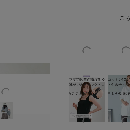
こ
インナーの大きく開いた脇か
ブラのヒモが隠れる授
コットン100
乳ができるタンクトッ
ト付きチュニ
プ 抗菌防臭 綿混モ
プス マタニ
¥2,200
¥3,990
(税込)
(税
ダール
乳服【出産後
える】