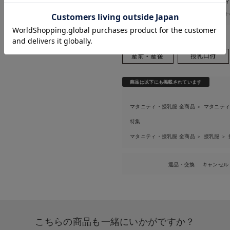
マタニティ・授乳服 全商品
マタニテ
お気に入り商品を確認する
＞
特集
親子コーデ｜ママとベビーにおす
＞
ブランド：
a.i.n（アイン）
リーツロン
P・パンツスリムテーパードデ
商品は以下にも掲載されています
後も長く使
ニム マタニティ
対応】
¥5,940
(税込)
マタニティ・授乳服 全商品
マタニテ
＞
特集
マタニティ・授乳服 全商品
授乳服
＞
＞
返品・交換
キャンセル
こちらの商品も一緒にいかがですか？