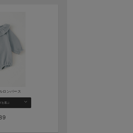
ルロンパース
ズを選ぶ
189