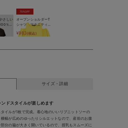
70%OFF
やさしい
オープンショルダーT
100％授
シャツ マタニティ・
授乳服
¥983
込)
(税込)
サイズ・詳細
レンドスタイルが楽しめます
タイルが1枚で完成。着心地のいいリブニットソーの
。横幅が広めのゆったりシルエットなので、産前のお腹
ー部分の脇が大きく開いているので、授乳もスムーズに