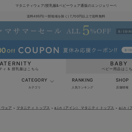
マタニティウェア/授乳服&ベビーウェア通販のエンジェリーベ
送料495円(一部地域を除く) 7,700円以上で送料無料
ATERNITY
BABY
ティ & 授乳服はこちら
ベビー用品はこ
CATEGORY
RANKING
SHOP
カテゴリ
人気ランキング
店舗情報
ィウェア
マタニティ トップス
a.i.n（アイン） マタニティ トップス
a.i.
＞
＞
＞