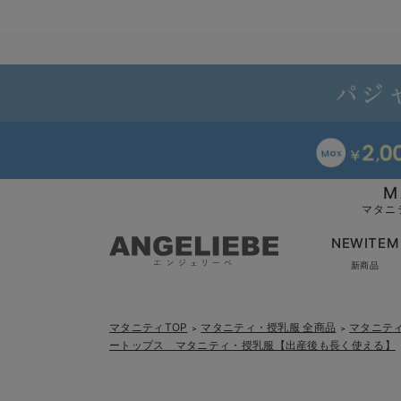
M
マタニ
NEWITEM
新商品
マタニティTOP
マタニティ・授乳服 全商品
マタニテ
＞
＞
ートップス マタニティ・授乳服【出産後も長く使える】