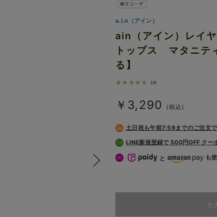
a.i.n（アイン）
ain（アイン）レイ
トップス マタニテ
る】
1件
￥3,290
(税込)
土日祝も
午前7:59までのご注文
LINE新規登録で 500円OFF ク
も
と
た