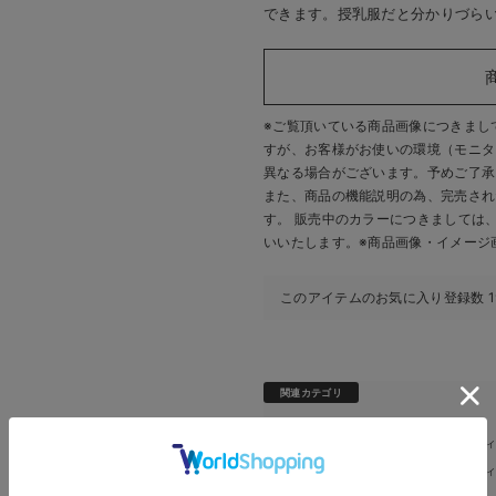
できます。授乳服だと分かりづら
※ご覧頂いている商品画像につきまし
すが、
お客様がお使いの環境（モニタ
異なる場合がございます。予めご了承
また、商品の機能説明の為、完売され
す。 販売中のカラーにつきましては
いいたします。
※商品画像・イメージ
お買い物を続ける
カートへ進む
このアイテムのお気に入り登録数
1
RELATED ITEMS
関連商品
2
関連カテゴリ
マタニティ・授乳服 全商品
マタニテ
＞
マタニティ・授乳服 全商品
マタニテ
＞