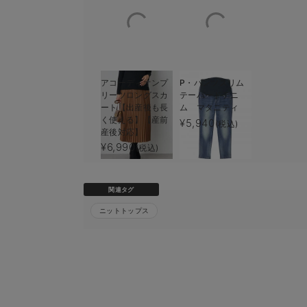
アコーディオンプ
P・パンツスリム
リーツロングスカ
テーパードデニ
ート【出産後も長
ム マタニティ
く使える】【産前
¥5,940
(税込)
産後対応】
¥6,990
(税込)
関連タグ
ニットトップス