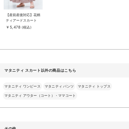
商
【産前産後対応】花柄
品
ティアードスカート
詳
細
【出産後も長く使え
￥5,478
(税込)
を
る】
見
る
マタニティ スカート以外の商品はこちら
マタニティ ワンピース
マタニティ パンツ
マタニティ トップス
マタニティ アウター（コート）・ママコート
その他