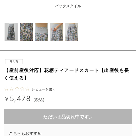
erbaviva（エルバビーバ）
バックスタイル
安心の日本製。先輩ママが買ってよかった！本当に必要な出産準備品
ハレの日に着るANGELIEBEのセレモニー
買って正解！高評価レビューアイテム
冬に可愛いニットがお得！
親子コーデ｜ママとベビーにおすすめ！
【産前産後対応】花柄ティアードスカート【出産後も長
く使える】
便利な育児家電
レビューを書く
Gift Selection 出産祝い
5,478
￥
(税込)
ロンパースはいつからいつまで使う？選ぶポイントも解説！
ただいま品切れ中です。
保育園・入園準備特集
ファルスカ
こちらもおすすめ