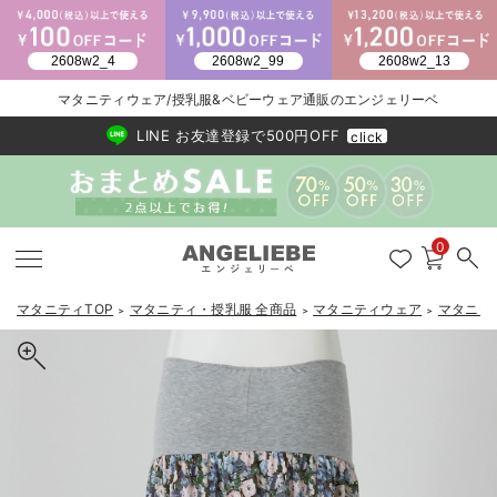
2026/NewArrival
送料495円(一部地域を除く) 7,700円以上で送料無料
マタニティウェア/授乳服&ベビーウェア通販のエンジェリーベ
LINE お友達登録で500円OFF
click
0
マタニティTOP
マタニティ・授乳服 全商品
マタニティウェア
マタニテ
＞
＞
＞
戻る
戻る
戻る
戻る
戻る
戻る
戻る
戻る
戻る
戻る
戻る
戻る
戻る
戻る
戻る
戻る
戻る
戻る
戻る
戻る
戻る
戻る
戻る
戻る
戻る
戻る
戻る
戻る
戻る
戻る
戻る
マタニティウェア全て
マタニティ 下着・インナー全て
授乳服全て
マタニティ フォーマル全て
授乳用品全て
マタニティレッグウェア全て
マタニティ ボディケア全て
アウトレット全て
特集全て
再入荷全て
送料無料アイテム全て
ブラキャミ おまとめ
【37周年祭セール】
気温差別オススメアイ
マタニティウェア お
こだわりの履き心地！
出産準備応援割全て
春のマタニティワンピ
Gift Selection 
冬の冷え対策インナー
入院準備の持ち物チェ
冬のあったか特集全て
マタニティ ワンピース
授乳ワンピース
マタニティ スーツ
妊婦用 抱き枕・授乳クッション
マタニティストッキング・タイツ
妊娠線クリーム
【アウトレット】ワンピース
抗菌防臭加工
再入荷｜インナー
授乳ブラ・マタニティブラ（マタニティインナー・産後用品）
ワンピース
【37周年祭セール】2
【15℃】3月下旬～
動きやすく着回しでき
強撚スムース(コスパ
【おまとめ割】パジャ
カジュアル
ジャケット派
マタニティパジャマ
【オフィスカジュアル
レギンスタイプ
【フォーマル】ワンピ
【ベビー】長袖
ハンカチ
快適ウェア10%OFF
セットアップ・ レイ
〜3,000円（税込）
薄くてあったか
入院してすぐ使うグッ
【冬のあったか特集】