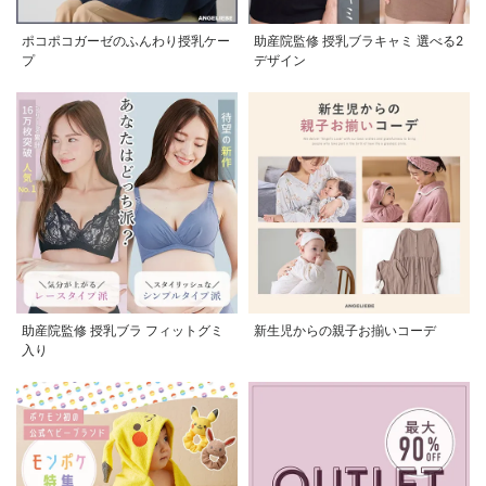
ポコポコガーゼのふんわり授乳ケー
助産院監修 授乳ブラキャミ 選べる2
プ
デザイン
助産院監修 授乳ブラ フィットグミ
新生児からの親子お揃いコーデ
入り