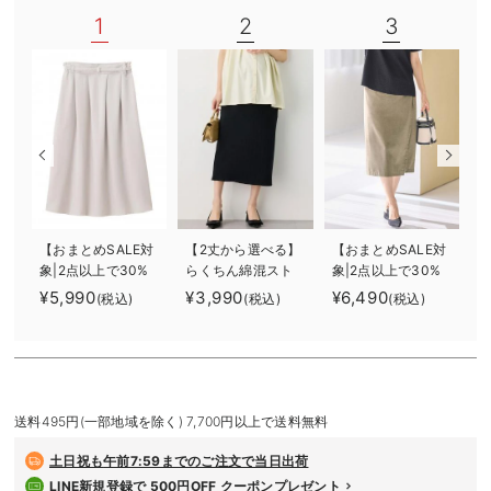
デロンギ
1
2
3
入院準備の持ち物チェック
【おまとめSALE対
【2丈から選べる】
【おまとめSALE対
象|2点以上で30%
らくちん綿混スト
象|2点以上で30%
オフ】タックフレ
レッチリブナロー
オフ】ラップスカ
¥5,990
¥3,990
¥6,490
(税込)
(税込)
(税込)
アスカート マタ
スカート マタニ
ート マタニティ・
ニティ・産後【出
ティ・産後【出産
産後 【出産後も長
産後も長く着られ
後も長く使える】
く使える】
る】
送料495円(一部地域を除く) 7,700円以上で送料無料
土日祝も
午前7:59までのご注文で当日出荷
LINE新規登録で 500円OFF クーポンプレゼント