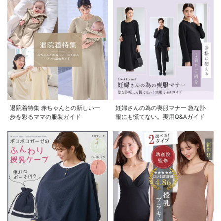
お気に入り商品を確認する
お買い物を続ける
カートへ進む
退院着特集 赤ちゃんとの新しい一
妊婦さんの為の喪服マナー 急な訃
歩を彩るママの服装ガイド
報にも慌てない。実用Q&Aガイド