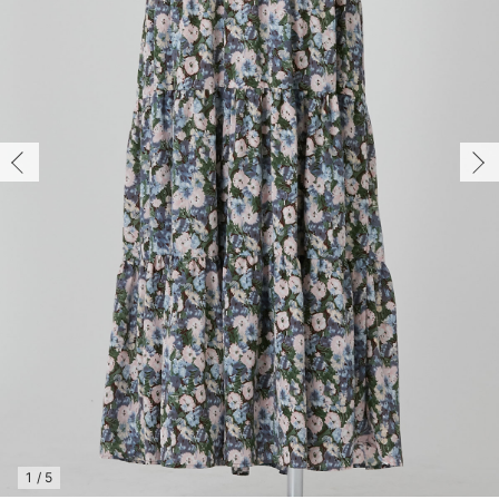
マタニティ パンツ
マタニティ ショーツ
授乳トップス
マタニティ オフィス 通勤服
授乳 ケープ
マタニティレギンス
【アウトレット】トップス・授乳トップス
透け防止
再入荷｜アウター
トップス
【37周年祭セール】4
【〜10℃】3月中旬
涼しくて可愛い「ワン
デニム
きれいめトップス派
マタニティインナー
【オフィスカジュアル
パンツタイプ
【フォーマル】ボトム
【ベビー】半袖
2WAYオール
Aライン ・フレアワ
〜5,000円（税込）
綿混素材
赤ちゃんへ使うもの
【冬のあったか特集】
マタニティ スカート
妊婦帯・腹帯・産前ガードル
マタニティ ドレス（結婚式・お呼ばれ）
【アウトレット】ボトムス
見えてもカワイイ
パンツ
レギンス
きれいめスカート派
ベビー
【フォーマル】トップ
【ベビー】グッズ
コンビ肌着
Iライン ・タイトシ
〜10,000円（税込）
腹巻・ひざ上パンツ
産後に使うグッズ
【冬のあったか特集】
マタニティ トップス
マタニティ 授乳 キャミソール
マタニティ フォーマル パンツ・ボトムス
【アウトレット】パジャマ
コットン素材
スカート
オフィス
きれいめ美脚パンツ派
短肌着
快適ウェア10%OFF
ジャンパースカート/
10,001円（税込）〜
保温&リカバリー
【冬のあったか特集】
マタニティ アウター（コート）・ママコート
産褥ショーツ
【アウトレット】インナー
冷房対策
パジャマ
ツィード派
セット
ワーク・オフィス
女の子におススメのギ
レギンス・タイツ
骨盤・マタニティベルト （妊娠中・産後）
【アウトレット】ベビー
接触冷感素材
インナー
MAX55%OFF ブラッ
王道シンプル派
カジュアル
男の子におススメのギ
カップ付きインナー
産後 ガードル インナー
Tシャツブラ
雑貨
セットアップ派
フォーマル / オケー
定番ギフト
あったか度◎
マタニティ 腹巻き
ブラトップ
ベビー
あったかアイテム｜ベ
もらって嬉しいギフト
裏起毛素材
親子セット
かわいくておもしろい
快適機能ウェア特集 トップス
何枚あっても嬉しいア
快適機能ウェア特集 ボトムス
長く使えるアイテム
快適機能ウェア特集 パジャマ
お部屋映えアイテム
1
/
5