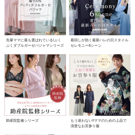
先輩ママに最も選ばれている!ぷく
着回しが効く最新ハレの日スタイル
ぷくダブルガーゼパジャマシリーズ
セレモニー6シーン
助産院監修シリーズ
もう迷わない!!ママのための上品で
清楚なお宮参り服