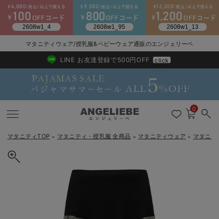
2026/NewArrival
送料495円(一部地域を除く) 7,700円以上で送料無料
マタニティウェア/授乳服&ベビーウェア通販のエンジェリーベ
LINE お友達登録で500円OFF
click
0
マタニティTOP
マタニティ・授乳服 全商品
マタニティウェア
マタニテ
＞
＞
＞
戻る
戻る
戻る
戻る
戻る
戻る
戻る
戻る
戻る
戻る
戻る
戻る
戻る
戻る
戻る
戻る
戻る
戻る
戻る
戻る
戻る
戻る
戻る
戻る
戻る
戻る
戻る
戻る
戻る
戻る
戻る
カートに入れる
マタニティウェア全て
マタニティ 下着・インナー全て
授乳服全て
マタニティ フォーマル全て
授乳用品全て
マタニティレッグウェア全て
マタニティ ボディケア全て
アウトレット全て
特集全て
再入荷全て
送料無料アイテム全て
ブラキャミ おまとめ
【37周年祭セール】
気温差別オススメアイ
マタニティウェア お
こだわりの履き心地！
出産準備応援割全て
春のマタニティワンピ
Gift Selection 
冬の冷え対策インナー
入院準備の持ち物チェ
冬のあったか特集全て
【産前産後対応】麻混タイトスカート【出産後も長く使える】
マタニティ ワンピース
授乳ワンピース
マタニティ スーツ
妊婦用 抱き枕・授乳クッション
マタニティストッキング・タイツ
妊娠線クリーム
【アウトレット】ワンピース
抗菌防臭加工
再入荷｜インナー
授乳ブラ・マタニティブラ（マタニティインナー・産後用品）
ワンピース
【37周年祭セール】2
【15℃】3月下旬～
動きやすく着回しでき
強撚スムース(コスパ
【おまとめ割】パジャ
カジュアル
ジャケット派
マタニティパジャマ
【オフィスカジュアル
レギンスタイプ
【フォーマル】ワンピ
【ベビー】長袖
ハンカチ
快適ウェア10%OFF
セットアップ・ レイ
〜3,000円（税込）
薄くてあったか
入院してすぐ使うグッ
【冬のあったか特集】