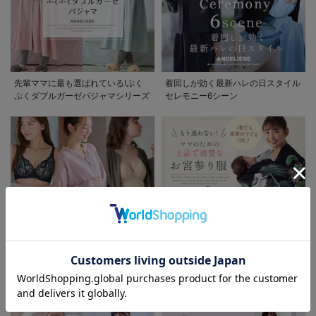
先輩ママに最も選ばれている!ぷく
着回しが効く最新ハレの日スタイル
ぷくダブルガーゼパジャマシリーズ
セレモニー6シーン
お気に入り商品を確認する
お買い物を続ける
カートへ進む
助産院監修シリーズ
もう迷わない!!ママのための上品で
清楚なお宮参り服