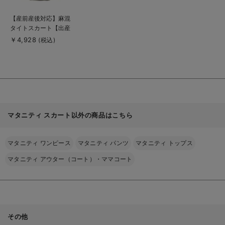
商
【産前産後対応】麻混
品
タイトスカート【出産
詳
細
後も長く使える】
￥4,928
(税込)
を
見
る
マタニティ スカート以外の商品はこちら
マタニティ ワンピース
マタニティ パンツ
マタニティ トップス
マタニティ アウター（コート）・ママコート
その他