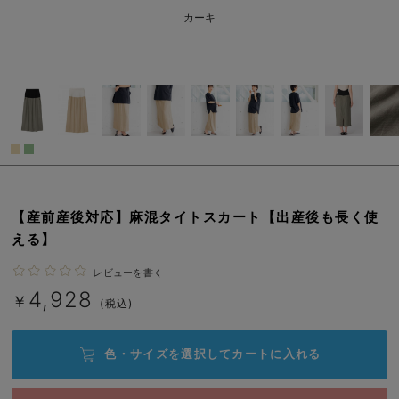
erbaviva（エルバビーバ）
M-L/在庫なし
カーキ
￥4,928
安心の日本製。先輩ママが買ってよかった！本当に必要な出産準備品
売り切れ
ハレの日に着るANGELIEBEのセレモニー
買って正解！高評価レビューアイテム
閉じる
冬に可愛いニットがお得！
親子コーデ｜ママとベビーにおすすめ！
【産前産後対応】麻混タイトスカート【出産後も長く使
便利な育児家電
える】
Gift Selection 出産祝い
レビューを書く
4,928
￥
(税込)
ロンパースはいつからいつまで使う？選ぶポイントも解説！
保育園・入園準備特集
色・サイズを選択して
カートに入れる
ファルスカ