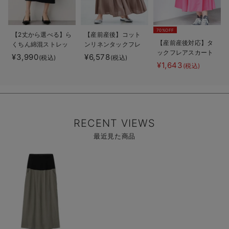
70%OFF
【2丈から選べる】ら
【産前産後】コット
【産前産後対応】タ
くちん綿混ストレッ
ンリネンタックフレ
ックフレアスカート
チリブナロースカー
アスカート【出産後
¥3,990
¥6,578
(税込)
(税込)
【出産後も長く使え
ト マタニティ・産
も長く使える】
¥1,643
(税込)
る】
後【出産後も長く使
える】
RECENT VIEWS
最近見た商品
商
品
詳
細
を
見
る