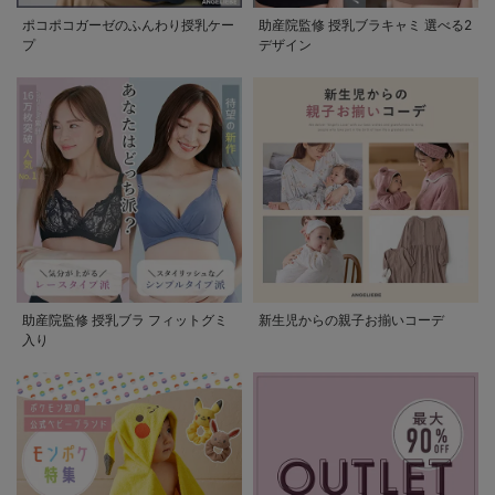
ポコポコガーゼのふんわり授乳ケー
助産院監修 授乳ブラキャミ 選べる2
プ
デザイン
助産院監修 授乳ブラ フィットグミ
新生児からの親子お揃いコーデ
入り