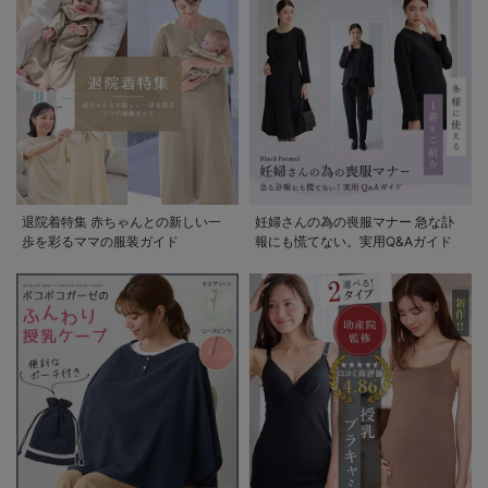
退院着特集 赤ちゃんとの新しい一
妊婦さんの為の喪服マナー 急な訃
歩を彩るママの服装ガイド
報にも慌てない。実用Q&Aガイド