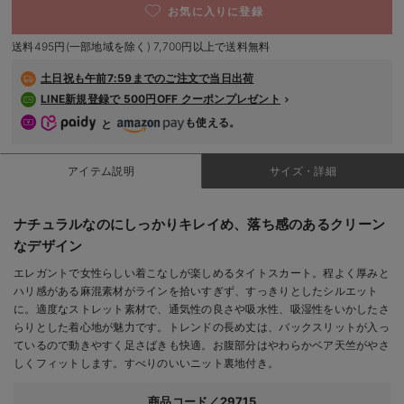
お気に入りに登録
デロンギ
送料495円(一部地域を除く) 7,700円以上で送料無料
入院準備の持ち物チェック
土日祝も
午前7:59までのご注文で当日出荷
LINE新規登録で 500円OFF クーポンプレゼント
も使える。
と
アイテム説明
サイズ・詳細
ナチュラルなのにしっかりキレイめ、落ち感のあるクリーン
なデザイン
エレガントで女性らしい着こなしが楽しめるタイトスカート。程よく厚みと
ハリ感がある麻混素材がラインを拾いすぎず、すっきりとしたシルエット
に。適度なストレット素材で、通気性の良さや吸水性、吸湿性をいかしたさ
らりとした着心地が魅力です。トレンドの長め丈は、バックスリットが入っ
ているので動きやすく足さばきも快適。お腹部分はやわらかベア天竺がやさ
しくフィットします。すべりのいいニット裏地付き。
商品コード／29715