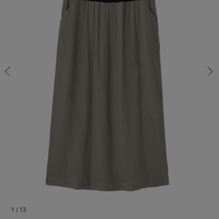
S-M/在庫あり
マタニティ パンツ
マタニティ ショーツ
授乳トップス
マタニティ オフィス 通勤服
授乳 ケープ
マタニティレギンス
【アウトレット】トップス・授乳トップス
透け防止
再入荷｜アウター
トップス
【37周年祭セール】4
【〜10℃】3月中旬
涼しくて可愛い「ワン
デニム
きれいめトップス派
マタニティインナー
【オフィスカジュアル
パンツタイプ
【フォーマル】ボトム
【ベビー】半袖
2WAYオール
Aライン ・フレアワ
〜5,000円（税込）
綿混素材
赤ちゃんへ使うもの
【冬のあったか特集】
S-M/在庫あり
マタニティ スカート
妊婦帯・腹帯・産前ガードル
マタニティ ドレス（結婚式・お呼ばれ）
【アウトレット】ボトムス
見えてもカワイイ
パンツ
レギンス
きれいめスカート派
ベビー
【フォーマル】トップ
【ベビー】グッズ
コンビ肌着
Iライン ・タイトシ
〜10,000円（税込）
腹巻・ひざ上パンツ
産後に使うグッズ
【冬のあったか特集】
￥4,928
マタニティ トップス
マタニティ 授乳 キャミソール
マタニティ フォーマル パンツ・ボトムス
【アウトレット】パジャマ
コットン素材
スカート
オフィス
きれいめ美脚パンツ派
短肌着
快適ウェア10%OFF
ジャンパースカート/
10,001円（税込）〜
保温&リカバリー
【冬のあったか特集】
カートに入れる
マタニティ アウター（コート）・ママコート
産褥ショーツ
【アウトレット】インナー
冷房対策
パジャマ
ツィード派
セット
ワーク・オフィス
女の子におススメのギ
レギンス・タイツ
M-L/在庫なし
ベージュ
M-L/在庫なし
骨盤・マタニティベルト （妊娠中・産後）
【アウトレット】ベビー
接触冷感素材
インナー
MAX55%OFF ブラッ
王道シンプル派
カジュアル
男の子におススメのギ
カップ付きインナー
￥4,928
産後 ガードル インナー
Tシャツブラ
雑貨
セットアップ派
フォーマル / オケー
定番ギフト
あったか度◎
売り切れ
マタニティ 腹巻き
ブラトップ
ベビー
あったかアイテム｜ベ
もらって嬉しいギフト
裏起毛素材
親子セット
かわいくておもしろい
S-M/在庫あり
S-M/在庫あり
快適機能ウェア特集 トップス
何枚あっても嬉しいア
￥4,928
快適機能ウェア特集 ボトムス
長く使えるアイテム
カートに入れる
快適機能ウェア特集 パジャマ
お部屋映えアイテム
1
/
13
M-L/在庫なし
カーキ