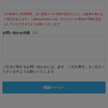
デロンギ
※お客様のご利用環境、また迷惑メール対策の設定により、お返事が届かな
入院準備の持ち物チェック
い場合があります。
「@angeliebe.co.jp」からのメール受信が可能な設定
にしていただきますようお願いいたします。
お問い合わせ内容
必須
ご注文に関するお問い合わせには、必ず「ご注文番号」をご記入く
ださいますようお願いいたします。
確認ページへ