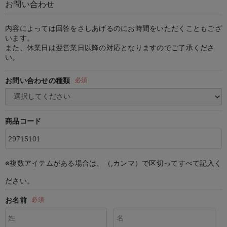
お問い合わせ
マタニティ パンツ
マタニティ ショーツ
授乳トップス
マタニティ オフィス 通勤服
授乳 ケープ
マタニティレギンス
【アウトレット】トップス・授乳トップス
透け防止
再入荷｜アウター
トップス
【37周年祭セール】4
【〜10℃】3月中旬
涼しくて可愛い「ワン
デニム
きれいめトップス派
マタニティインナー
【オフィスカジュアル
パンツタイプ
【フォーマル】ボトム
【ベビー】半袖
2WAYオール
Aライン ・フレアワ
〜5,000円（税込）
綿混素材
赤ちゃんへ使うもの
【冬のあったか特集】
マタニティ スカート
妊婦帯・腹帯・産前ガードル
マタニティ ドレス（結婚式・お呼ばれ）
【アウトレット】ボトムス
見えてもカワイイ
パンツ
レギンス
きれいめスカート派
ベビー
【フォーマル】トップ
【ベビー】グッズ
コンビ肌着
Iライン ・タイトシ
〜10,000円（税込）
腹巻・ひざ上パンツ
産後に使うグッズ
【冬のあったか特集】
内容によっては回答をさしあげるのにお時間をいただくこともござ
います。
また、休業日は翌営業日以降の対応となりますのでご了承くださ
マタニティ トップス
マタニティ 授乳 キャミソール
マタニティ フォーマル パンツ・ボトムス
【アウトレット】パジャマ
コットン素材
スカート
オフィス
きれいめ美脚パンツ派
短肌着
快適ウェア10%OFF
ジャンパースカート/
10,001円（税込）〜
保温&リカバリー
【冬のあったか特集】
い。
マタニティ アウター（コート）・ママコート
産褥ショーツ
【アウトレット】インナー
冷房対策
パジャマ
ツィード派
セット
ワーク・オフィス
女の子におススメのギ
レギンス・タイツ
お問い合わせの種類
必須
骨盤・マタニティベルト （妊娠中・産後）
【アウトレット】ベビー
接触冷感素材
インナー
MAX55%OFF ブラッ
王道シンプル派
カジュアル
男の子におススメのギ
カップ付きインナー
産後 ガードル インナー
Tシャツブラ
雑貨
セットアップ派
フォーマル / オケー
定番ギフト
あったか度◎
商品コード
マタニティ 腹巻き
ブラトップ
ベビー
あったかアイテム｜ベ
もらって嬉しいギフト
裏起毛素材
親子セット
かわいくておもしろい
※複数アイテムがある場合は、（,カンマ）で区切ってすべて記入く
快適機能ウェア特集 トップス
何枚あっても嬉しいア
ださい。
快適機能ウェア特集 ボトムス
長く使えるアイテム
お名前
必須
快適機能ウェア特集 パジャマ
お部屋映えアイテム