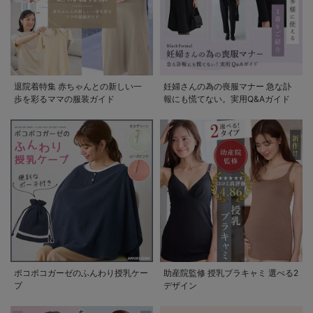
退院着特集 赤ちゃんとの新しい一
妊婦さんの為の喪服マナー 急な訃
歩を彩るママの服装ガイド
報にも慌てない。実用Q&Aガイド
ポコポコガーゼのふんわり授乳ケー
助産院監修 授乳ブラキャミ 選べる2
プ
デザイン