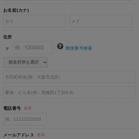
erbaviva（エルバビーバ）
お名前(カナ)
安心の日本製。先輩ママが買ってよかった！本当に必要な出産準備品
ハレの日に着るANGELIEBEのセレモニー
住所
買って正解！高評価レビューアイテム
郵便番号検索
〒
冬に可愛いニットがお得！
親子コーデ｜ママとベビーにおすすめ！
便利な育児家電
Gift Selection 出産祝い
ロンパースはいつからいつまで使う？選ぶポイントも解説！
電話番号
必須
保育園・入園準備特集
ファルスカ
メールアドレス
必須