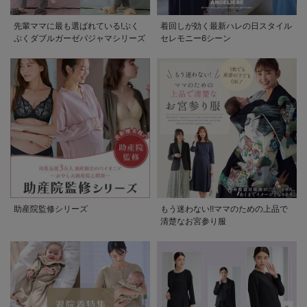
先輩ママに最も選ばれている!ぷく
着回しが効く最新ハレの日スタイル
ぷくダブルガーゼパジャマシリーズ
セレモニー6シーン
助産院監修シリーズ
もう迷わない!!ママのための上品で
清楚なお宮参り服