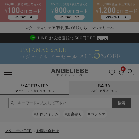
2026/NewArrival
送料495円(一部地域を除く) 7,700円以上で送料無料
マタニティウェア/授乳服の通販ならエンジェリーベ
LINE お友達登録で500円OFF
click
0
MATERNITY
BABY
マタニティ & 授乳服はこちら
ベビー用品はこちら
戻る
戻る
戻る
戻る
戻る
戻る
戻る
戻る
戻る
戻る
戻る
戻る
戻る
戻る
戻る
戻る
戻る
戻る
戻る
戻る
戻る
戻る
戻る
戻る
戻る
戻る
戻る
戻る
戻る
戻る
戻る
#新作アイテム
#お宮参り
#パジャマ
マタニティウェア全て
マタニティ 下着・インナー全て
授乳服全て
マタニティ フォーマル全て
授乳用品全て
マタニティレッグウェア全て
マタニティ ボディケア全て
アウトレット全て
特集全て
再入荷全て
送料無料アイテム全て
ブラキャミ おまとめ
【37周年祭セール】
気温差別オススメアイ
マタニティウェア お
こだわりの履き心地！
出産準備応援割全て
春のマタニティワンピ
Gift Selection 
冬の冷え対策インナー
入院準備の持ち物チェ
冬のあったか特集全て
マタニティ ワンピース
授乳ワンピース
マタニティ スーツ
妊婦用 抱き枕・授乳クッション
マタニティストッキング・タイツ
妊娠線クリーム
【アウトレット】ワンピース
抗菌防臭加工
再入荷｜インナー
授乳ブラ・マタニティブラ（マタニティインナー・産後用品）
ワンピース
【37周年祭セール】2
【15℃】3月下旬～
動きやすく着回しでき
強撚スムース(コスパ
【おまとめ割】パジャ
カジュアル
ジャケット派
マタニティパジャマ
【オフィスカジュアル
レギンスタイプ
【フォーマル】ワンピ
【ベビー】長袖
ハンカチ
快適ウェア10%OFF
セットアップ・ レイ
〜3,000円（税込）
薄くてあったか
入院してすぐ使うグッ
【冬のあったか特集】
マタニティTOP
お問い合わせ
＞