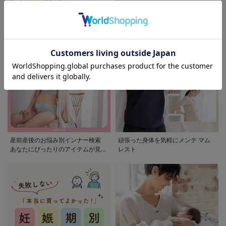
モンポケ特集
アウトレット 最大90%OFF
産前産後のお悩み別インナー検索
頑張った身体を気軽にメンテ マム
あなたにぴったりのアイテムが見つ
レスト
かる