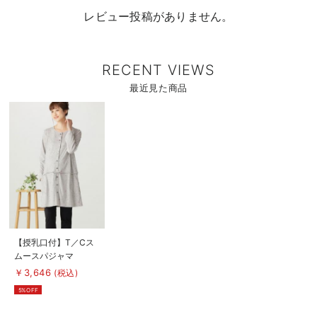
レビュー投稿がありません。
RECENT VIEWS
最近見た商品
商
品
詳
細
を
見
る
商
【授乳口付】T／Cス
品
ムースパジャマ
詳
細
￥3,646
(税込)
を
見
5%OFF
る