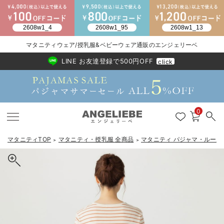
2026/NewArrival
送料495円(一部地域を除く) 7,700円以上で送料無料
マタニティウェア/授乳服&ベビーウェア通販のエンジェリーベ
LINE お友達登録で500円OFF
click
0
マタニティTOP
マタニティ・授乳服 全商品
マタニティ パジャマ・ルーム
＞
＞
戻る
戻る
戻る
戻る
戻る
戻る
戻る
戻る
戻る
戻る
戻る
戻る
戻る
戻る
戻る
戻る
戻る
戻る
戻る
戻る
戻る
戻る
戻る
戻る
戻る
戻る
戻る
戻る
戻る
戻る
戻る
マタニティウェア全て
マタニティ 下着・インナー全て
授乳服全て
マタニティ フォーマル全て
授乳用品全て
マタニティレッグウェア全て
マタニティ ボディケア全て
アウトレット全て
特集全て
再入荷全て
送料無料アイテム全て
ブラキャミ おまとめ
【37周年祭セール】
気温差別オススメアイ
マタニティウェア お
こだわりの履き心地！
出産準備応援割全て
春のマタニティワンピ
Gift Selection 
冬の冷え対策インナー
入院準備の持ち物チェ
冬のあったか特集全て
マタニティ ワンピース
授乳ワンピース
マタニティ スーツ
妊婦用 抱き枕・授乳クッション
マタニティストッキング・タイツ
妊娠線クリーム
【アウトレット】ワンピース
抗菌防臭加工
再入荷｜インナー
授乳ブラ・マタニティブラ（マタニティインナー・産後用品）
ワンピース
【37周年祭セール】2
【15℃】3月下旬～
動きやすく着回しでき
強撚スムース(コスパ
【おまとめ割】パジャ
カジュアル
ジャケット派
マタニティパジャマ
【オフィスカジュアル
レギンスタイプ
【フォーマル】ワンピ
【ベビー】長袖
ハンカチ
快適ウェア10%OFF
セットアップ・ レイ
〜3,000円（税込）
薄くてあったか
入院してすぐ使うグッ
【冬のあったか特集】