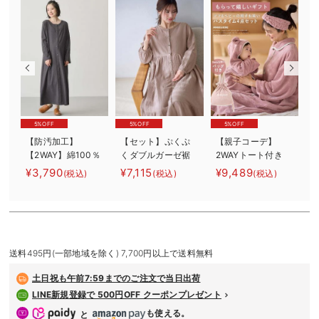
デロンギ
入院準備の持ち物チェック
5%OFF
5%OFF
5%OFF
【防汚加工】
【セット】ぷくぷ
【親子コーデ】
【2WAY】綿100％
くダブルガーゼ裾
2WAYトート付き
前開き長袖ネグリ
ティアード3WAYワ
バスタイム 4点セ
¥3,790
¥7,115
¥9,489
¥
(税込)
(税込)
(税込)
ジェ マタニテ
ンピース＆産後も
ット 出産祝い
ー
ィ・授乳パジャマ
使えるレギンスパ
マタニティ・産後
【産後も長く着れ
ジャマ マタニテ
る】
ィ・授乳パジャマ
マ
送料495円(一部地域を除く) 7,700円以上で送料無料
土日祝も
午前7:59までのご注文で当日出荷
LINE新規登録で 500円OFF クーポンプレゼント
も使える。
と