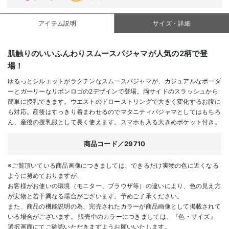
アイテム説明
サイズ・詳細
肌触りのいいふんわりスムースパジャマが人気の2柄で登
場！
ゆるっとシルエットがラクチンなスムースパジャマが、カジュアルなボーダ
ーとガーリーなリボンロゴの2デザインで登場。両サイドのスラッシュから
簡単に授乳できます。ウエストのドローストリングで大きく変化するお腹に
も対応。産後はすっきり着まわせるのでマタニティパジャマとしてはもちろ
ん、産後の授乳服として長く使えます。スマホも入る大きめポケット付き。
商品コード／29710
※ご覧頂いている商品画像につきましては、できるだけ実物の色に近くなる
ように努めておりますが、
お客様がお使いの環境（モニター、ブラウザ等）の違いにより、色の見え方
が実物と若干異なる場合がございます。予めご了承ください。
また、商品の機能説明の為、完売されたカラーが商品画像として掲載されて
いる場合がございます。 販売中のカラーにつきましては、『色・サイズ』
選択画面にてご確認いただきますようお願いいたします。