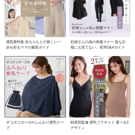
退院着特集 赤ちゃんとの新しい一
妊婦さんの為の喪服マナー 急な訃
歩を彩るママの服装ガイド
報にも慌てない。実用Q&Aガイド
ポコポコガーゼのふんわり授乳ケー
助産院監修 授乳ブラキャミ 選べる2
プ
デザイン