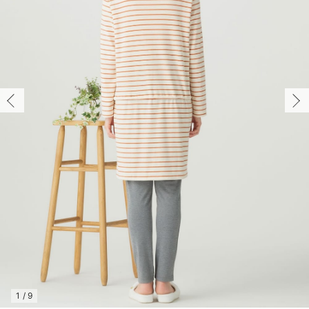
マタニティ パンツ
マタニティ ショーツ
授乳トップス
マタニティ オフィス 通勤服
授乳 ケープ
マタニティレギンス
【アウトレット】トップス・授乳トップス
透け防止
再入荷｜アウター
トップス
【37周年祭セール】4
【〜10℃】3月中旬
涼しくて可愛い「ワン
デニム
きれいめトップス派
マタニティインナー
【オフィスカジュアル
パンツタイプ
【フォーマル】ボトム
【ベビー】半袖
2WAYオール
Aライン ・フレアワ
〜5,000円（税込）
綿混素材
赤ちゃんへ使うもの
【冬のあったか特集】
マタニティ スカート
妊婦帯・腹帯・産前ガードル
マタニティ ドレス（結婚式・お呼ばれ）
【アウトレット】ボトムス
見えてもカワイイ
パンツ
レギンス
きれいめスカート派
ベビー
【フォーマル】トップ
【ベビー】グッズ
コンビ肌着
Iライン ・タイトシ
〜10,000円（税込）
腹巻・ひざ上パンツ
産後に使うグッズ
【冬のあったか特集】
マタニティ トップス
マタニティ 授乳 キャミソール
マタニティ フォーマル パンツ・ボトムス
【アウトレット】パジャマ
コットン素材
スカート
オフィス
きれいめ美脚パンツ派
短肌着
快適ウェア10%OFF
ジャンパースカート/
10,001円（税込）〜
保温&リカバリー
【冬のあったか特集】
マタニティ アウター（コート）・ママコート
産褥ショーツ
【アウトレット】インナー
冷房対策
パジャマ
ツィード派
セット
ワーク・オフィス
女の子におススメのギ
レギンス・タイツ
骨盤・マタニティベルト （妊娠中・産後）
【アウトレット】ベビー
接触冷感素材
インナー
MAX55%OFF ブラッ
王道シンプル派
カジュアル
男の子におススメのギ
カップ付きインナー
産後 ガードル インナー
Tシャツブラ
雑貨
セットアップ派
フォーマル / オケー
定番ギフト
あったか度◎
マタニティ 腹巻き
ブラトップ
ベビー
あったかアイテム｜ベ
もらって嬉しいギフト
裏起毛素材
親子セット
かわいくておもしろい
快適機能ウェア特集 トップス
何枚あっても嬉しいア
快適機能ウェア特集 ボトムス
長く使えるアイテム
快適機能ウェア特集 パジャマ
お部屋映えアイテム
1
/
9