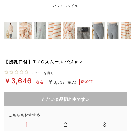
erbaviva（エルバビーバ）
バックスタイル
安心の日本製。先輩ママが買ってよかった！本当に必要な出産準備品
ハレの日に着るANGELIEBEのセレモニー
買って正解！高評価レビューアイテム
冬に可愛いニットがお得！
【授乳口付】T／Cスムースパジャマ
親子コーデ｜ママとベビーにおすすめ！
レビューを書く
便利な育児家電
￥3,646
￥
5%OFF
(税込)
3,839
(税込)
Gift Selection 出産祝い
ただいま品切れ中です。
ロンパースはいつからいつまで使う？選ぶポイントも解説！
保育園・入園準備特集
こちらもおすすめ
1
2
3
ファルスカ