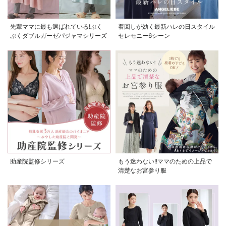
先輩ママに最も選ばれている!ぷく
着回しが効く最新ハレの日スタイル
ぷくダブルガーゼパジャマシリーズ
セレモニー6シーン
お気に入り商品を確認する
お買い物を続ける
カートへ進む
助産院監修シリーズ
もう迷わない!!ママのための上品で
清楚なお宮参り服