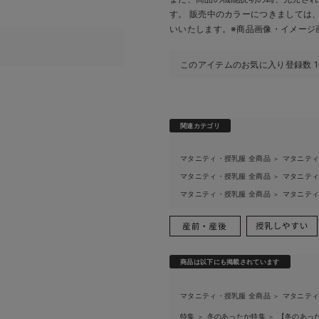
す。 販売中のカラーにつきましては
いいたします。
※商品画像・イメージ
このアイテムのお気に入り登録数
関連カテゴリ
マタニティ・授乳服 全商品
マタニテ
＞
マタニティ・授乳服 全商品
マタニテ
＞
マタニティ・授乳服 全商品
マタニテ
＞
商品は以下にも掲載されています
マタニティ・授乳服 全商品
マタニテ
＞
特集
冬のあったか特集
【冬のあっ
＞
＞