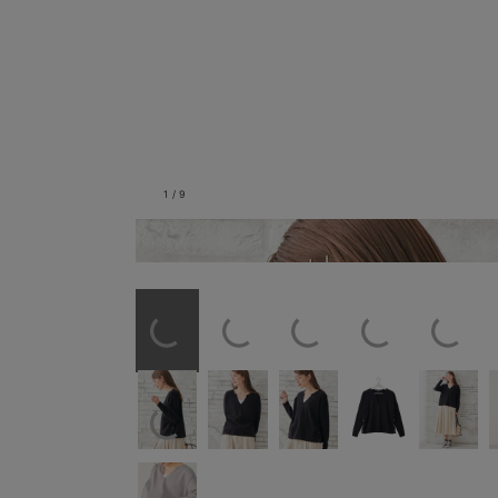
1
/
9
ブラック／産後シルエ