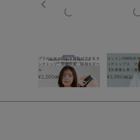
ブラのヒモが隠れる授乳ができるタ
コットン100%ポ
ンクトップ 抗菌防臭 綿混モダー
ックトップス マ
ル
【出産後も長く使
¥2,200
¥3,990
(税込)
(税込)