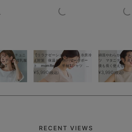
ケット付きチュニ
【リラクゼーションウェア】冷房冷
綿混やわらかノース
タニティ・授乳服
え対策 保温＆リカバリーサポー
ツ マタニティ・産
える】
ト momRest 半袖Tシャツ
後も長く使える】
efe×ANGELIEBEコラボ 光電子
¥5,990
¥3,990
(税込)
(税込)
日本製
RECENT VIEWS