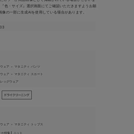
、『色・サイズ』選択画面にてご確認いただきますようお願
画像の一部に生成AIを使用している場合があります。
103
ィウェア
マタニティ パンツ
＞
ィウェア
マタニティ スカート
＞
ィレッグウェア
ィウェア
マタニティ トップス
＞
たか特集】ニット