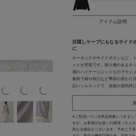
アイテム説明
目隠しケープにもなるサイド
に
キーネックやサイドボタンなど、ト
ットが登場です。抜け感のあるネ
ット
ブラック／産後シルエット／モデル身長
感のハイゲージニットなのでカジ
素材で春や秋口など季節の変わり
広いシルエットで、産後の授乳時
※ご覧頂いている商品画像につきまし
すが、
お客様がお使いの環境（モニタ
異なる場合がございます。予めご了承
また、商品の機能説明の為、完売され