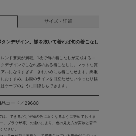
サイズ・詳細
ボタンデザイン。襟を抜いて着れば旬の着こなし
レンド要素が満載。1枚で旬の着こなしが完成するニ
ックデザインでこなれ感のある着こなしに。マットな質
：165cm／着用サイズ：フリー
ブラック
ュアルになりすぎず、きれいめにも着こなせます。綿混
目におすすめ。お腹のラインを目立たせないゆったり幅
にはケープのように目隠しもできます。
商品コード／29680
ては、できるだけ実物の色に近くなるように努めておりま
ー、ブラウザ等）の違いにより、色の見え方が実物と若干
ください。
たカラーが商品画像として掲載されている場合がございま