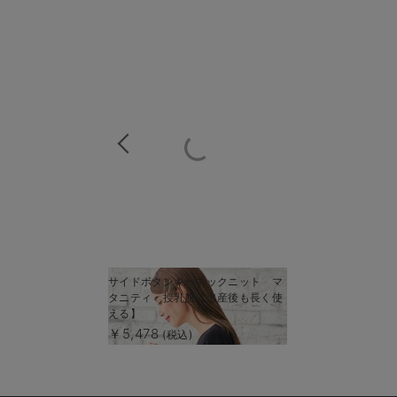
商
サイドボタンキーネックニット マ
商
タニティ・授乳服【出産後も長く使
品
品
える】
詳
詳
￥5,478
(税込)
細
細
を
を
見
見