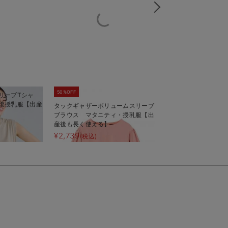
50%OFF
リーブTシャ
【産後ママにやさし
後授乳服【出産
100％授乳半袖TEE
タックギャザーボリュームスリーブ
ブラウス マタニティ・授乳服【出
産後も長く使える】
¥2,490
(税込)
¥2,739
(税込)