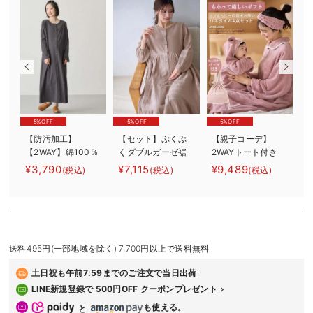
デロンギ
入院準備の持ち物チェック
5%OFF
5%OFF
5%OFF
【防汚加工】
【セット】ぷくぷ
【親子コーデ】
【2WAY】綿100％
くダブルガーゼ裾
2WAYトート付き
前開き長袖ネグリ
ティアード3WAYワ
バスタイム 4点セ
¥3,790
¥7,115
¥9,489
¥
(税込)
(税込)
(税込)
ジェ マタニテ
ンピース＆産後も
ット 出産祝い
ー
ィ・授乳パジャマ
使えるレギンスパ
マタニティ・産後
【産後も長く着れ
ジャマ マタニテ
る】
ィ・授乳パジャマ
マ
送料495円(一部地域を除く) 7,700円以上で送料無料
土日祝も
午前7:59までのご注文で当日出荷
LINE新規登録で 500円OFF クーポンプレゼント
も使える。
と