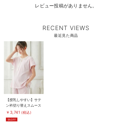
レビュー投稿がありません。
RECENT VIEWS
最近見た商品
商
品
詳
細
を
見
る
商
【授乳しやすい】サテ
品
ン衿切り替えスムース
詳
細
パジャマ
￥3,741
(税込)
を
見
5%OFF
る