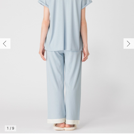
マタニティ パンツ
マタニティ ショーツ
授乳トップス
マタニティ オフィス 通勤服
授乳 ケープ
マタニティレギンス
【アウトレット】トップス・授乳トップス
透け防止
再入荷｜アウター
トップス
【37周年祭セール】4
【〜10℃】3月中旬
涼しくて可愛い「ワン
デニム
きれいめトップス派
マタニティインナー
【オフィスカジュアル
パンツタイプ
【フォーマル】ボトム
【ベビー】半袖
2WAYオール
Aライン ・フレアワ
〜5,000円（税込）
綿混素材
赤ちゃんへ使うもの
【冬のあったか特集】
マタニティ スカート
妊婦帯・腹帯・産前ガードル
マタニティ ドレス（結婚式・お呼ばれ）
【アウトレット】ボトムス
見えてもカワイイ
パンツ
レギンス
きれいめスカート派
ベビー
【フォーマル】トップ
【ベビー】グッズ
コンビ肌着
Iライン ・タイトシ
〜10,000円（税込）
腹巻・ひざ上パンツ
産後に使うグッズ
【冬のあったか特集】
マタニティ トップス
マタニティ 授乳 キャミソール
マタニティ フォーマル パンツ・ボトムス
【アウトレット】パジャマ
コットン素材
スカート
オフィス
きれいめ美脚パンツ派
短肌着
快適ウェア10%OFF
ジャンパースカート/
10,001円（税込）〜
保温&リカバリー
【冬のあったか特集】
マタニティ アウター（コート）・ママコート
産褥ショーツ
【アウトレット】インナー
冷房対策
パジャマ
ツィード派
セット
ワーク・オフィス
女の子におススメのギ
レギンス・タイツ
骨盤・マタニティベルト （妊娠中・産後）
【アウトレット】ベビー
接触冷感素材
インナー
MAX55%OFF ブラッ
王道シンプル派
カジュアル
男の子におススメのギ
カップ付きインナー
産後 ガードル インナー
Tシャツブラ
雑貨
セットアップ派
フォーマル / オケー
定番ギフト
あったか度◎
マタニティ 腹巻き
ブラトップ
ベビー
あったかアイテム｜ベ
もらって嬉しいギフト
裏起毛素材
親子セット
かわいくておもしろい
快適機能ウェア特集 トップス
何枚あっても嬉しいア
快適機能ウェア特集 ボトムス
長く使えるアイテム
快適機能ウェア特集 パジャマ
お部屋映えアイテム
1
/
9