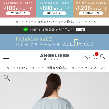
2026/NewArrival
送料495円(一部地域を除く) 7,700円以上で送料無料
マタニティウェア/授乳服&ベビーウェア通販のエンジェリーベ
LINE お友達登録で500円OFF
click
0
マタニティTOP
マタニティ・授乳服 全商品
マタニティ パジャマ・ルーム
＞
＞
戻る
戻る
戻る
戻る
戻る
戻る
戻る
戻る
戻る
戻る
戻る
戻る
戻る
戻る
戻る
戻る
戻る
戻る
戻る
戻る
戻る
戻る
戻る
戻る
戻る
戻る
戻る
戻る
戻る
戻る
戻る
マタニティウェア全て
マタニティ 下着・インナー全て
授乳服全て
マタニティ フォーマル全て
授乳用品全て
マタニティレッグウェア全て
マタニティ ボディケア全て
アウトレット全て
特集全て
再入荷全て
送料無料アイテム全て
ブラキャミ おまとめ
【37周年祭セール】
気温差別オススメアイ
マタニティウェア お
こだわりの履き心地！
出産準備応援割全て
春のマタニティワンピ
Gift Selection 
冬の冷え対策インナー
入院準備の持ち物チェ
冬のあったか特集全て
マタニティ ワンピース
授乳ワンピース
マタニティ スーツ
妊婦用 抱き枕・授乳クッション
マタニティストッキング・タイツ
妊娠線クリーム
【アウトレット】ワンピース
抗菌防臭加工
再入荷｜インナー
授乳ブラ・マタニティブラ（マタニティインナー・産後用品）
ワンピース
【37周年祭セール】2
【15℃】3月下旬～
動きやすく着回しでき
強撚スムース(コスパ
【おまとめ割】パジャ
カジュアル
ジャケット派
マタニティパジャマ
【オフィスカジュアル
レギンスタイプ
【フォーマル】ワンピ
【ベビー】長袖
ハンカチ
快適ウェア10%OFF
セットアップ・ レイ
〜3,000円（税込）
薄くてあったか
入院してすぐ使うグッ
【冬のあったか特集】