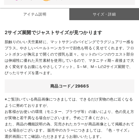
アイテム説明
サイズ・詳細
2サイズ展開でジャストサイズが見つかります
肌触りのいい天竺素材に、マットサテンのパイピングでラグジュアリー感を
プラス。やさしいペールトーンカラーで顔色も明るく見せてくれます。フロ
ントボタンが胸元まで開くので授乳も楽々。セットのパンツのウエスト部分
は伸縮性に優れた天竺素材を使用しているので、マタニティ期～産後まで大
きく変化するお腹にもやさしくフィット。S～М、М～Lの2サイズ展開で、
ぴったりサイズを選べます。
商品コード／29665
※ご覧頂いている商品画像につきましては、できるだけ実物の色に近くなる
ように努めておりますが、
お客様がお使いの環境（モニター、ブラウザ等）の違いにより、色の見え方
が実物と若干異なる場合がございます。予めご了承ください。
また、商品の機能説明の為、完売されたカラーが商品画像として掲載されて
いる場合がございます。 販売中のカラーにつきましては、『色・サイズ』
選択画面にてご確認いただきますようお願いいたします。