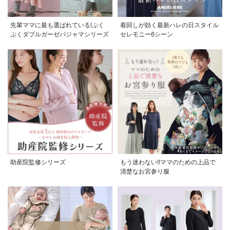
先輩ママに最も選ばれている!ぷく
着回しが効く最新ハレの日スタイル
ぷくダブルガーゼパジャマシリーズ
セレモニー6シーン
お気に入り商品を確認する
助産院監修シリーズ
もう迷わない!!ママのための上品で
お買い物を続ける
カートへ進む
清楚なお宮参り服