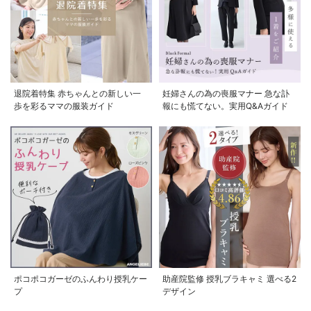
退院着特集 赤ちゃんとの新しい一
妊婦さんの為の喪服マナー 急な訃
歩を彩るママの服装ガイド
報にも慌てない。実用Q&Aガイド
ポコポコガーゼのふんわり授乳ケー
助産院監修 授乳ブラキャミ 選べる2
プ
デザイン