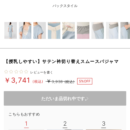
erbaviva（エルバビーバ）
バックスタイル
安心の日本製。先輩ママが買ってよかった！本当に必要な出産準備品
ハレの日に着るANGELIEBEのセレモニー
買って正解！高評価レビューアイテム
冬に可愛いニットがお得！
【授乳しやすい】サテン衿切り替えスムースパジャマ
親子コーデ｜ママとベビーにおすすめ！
レビューを書く
便利な育児家電
￥3,741
￥
5%OFF
(税込)
3,938
(税込)
Gift Selection 出産祝い
ただいま品切れ中です。
ロンパースはいつからいつまで使う？選ぶポイントも解説！
保育園・入園準備特集
こちらもおすすめ
1
2
3
ファルスカ