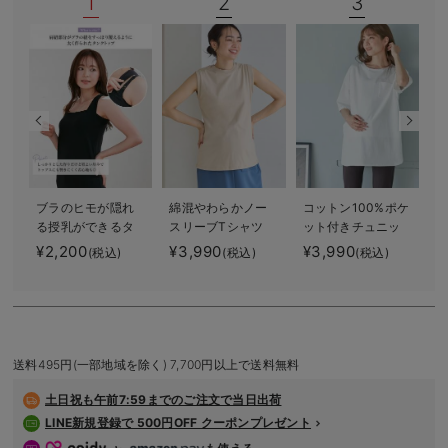
1
2
3
デロンギ
入院準備の持ち物チェック
ブラのヒモが隠れ
綿混やわらかノー
コットン100%ポケ
る授乳ができるタ
スリーブTシャツ
ット付きチュニッ
ンクトップ 抗菌
マタニティ・産後
クトップス マタ
¥2,200
¥3,990
¥3,990
(税込)
(税込)
(税込)
防臭 綿混モダー
授乳服【出産後も
ニティ・授乳服
ル
長く使える】
【出産後も長く使
える】
送料495円(一部地域を除く) 7,700円以上で送料無料
土日祝も
午前7:59までのご注文で当日出荷
LINE新規登録で 500円OFF クーポンプレゼント