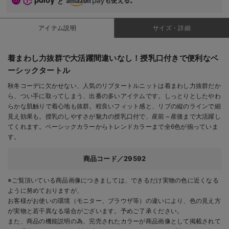
も使える。
と
アイテム説明
サイズ・詳細
着まわし力抜群で大活躍間違いなし！授乳口付きで便利なベ
ーシックタートル
秋冬コーデに欠かせない、人気のリブタートルニットは着まわし力抜群だか
ら、つい手に取ってしまう、出番の多いアイテムです。しっとりとしたやわ
らかな肌触りで着心地も抜群。程良いフィット感と、リブの縦のラインで細
見え効果も。授乳のしやすさが魅力の授乳口付で、産前～産後まで大活躍し
てくれます。ベーシックカラーからトレンドカラーまで全6色が揃っていま
す。
商品コード／29592
※ご覧頂いている商品画像につきましては、できるだけ実物の色に近くなる
ように努めておりますが、
お客様がお使いの環境（モニター、ブラウザ等）の違いにより、色の見え方
が実物と若干異なる場合がございます。予めご了承ください。
また、商品の機能説明の為、完売されたカラーが商品画像として掲載されて