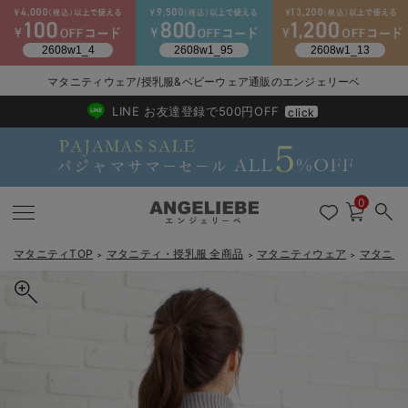
2026/NewArrival
送料495円(一部地域を除く) 7,700円以上で送料無料
マタニティウェア/授乳服&ベビーウェア通販のエンジェリーベ
LINE お友達登録で500円OFF
click
0
マタニティTOP
マタニティ・授乳服 全商品
マタニティウェア
マタニテ
＞
＞
＞
戻る
戻る
戻る
戻る
戻る
戻る
戻る
戻る
戻る
戻る
戻る
戻る
戻る
戻る
戻る
戻る
戻る
戻る
戻る
戻る
戻る
戻る
戻る
戻る
戻る
戻る
戻る
戻る
戻る
戻る
戻る
マタニティウェア全て
マタニティ 下着・インナー全て
授乳服全て
マタニティ フォーマル全て
授乳用品全て
マタニティレッグウェア全て
マタニティ ボディケア全て
アウトレット全て
特集全て
再入荷全て
送料無料アイテム全て
ブラキャミ おまとめ
【37周年祭セール】
気温差別オススメアイ
マタニティウェア お
こだわりの履き心地！
出産準備応援割全て
春のマタニティワンピ
Gift Selection 
冬の冷え対策インナー
入院準備の持ち物チェ
冬のあったか特集全て
マタニティ ワンピース
授乳ワンピース
マタニティ スーツ
妊婦用 抱き枕・授乳クッション
マタニティストッキング・タイツ
妊娠線クリーム
【アウトレット】ワンピース
抗菌防臭加工
再入荷｜インナー
授乳ブラ・マタニティブラ（マタニティインナー・産後用品）
ワンピース
【37周年祭セール】2
【15℃】3月下旬～
動きやすく着回しでき
強撚スムース(コスパ
【おまとめ割】パジャ
カジュアル
ジャケット派
マタニティパジャマ
【オフィスカジュアル
レギンスタイプ
【フォーマル】ワンピ
【ベビー】長袖
ハンカチ
快適ウェア10%OFF
セットアップ・ レイ
〜3,000円（税込）
薄くてあったか
入院してすぐ使うグッ
【冬のあったか特集】