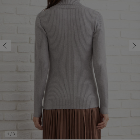
マタニティ パンツ
マタニティ ショーツ
授乳トップス
マタニティ オフィス 通勤服
授乳 ケープ
マタニティレギンス
【アウトレット】トップス・授乳トップス
透け防止
再入荷｜アウター
トップス
【37周年祭セール】4
【〜10℃】3月中旬
涼しくて可愛い「ワン
デニム
きれいめトップス派
マタニティインナー
【オフィスカジュアル
パンツタイプ
【フォーマル】ボトム
【ベビー】半袖
2WAYオール
Aライン ・フレアワ
〜5,000円（税込）
綿混素材
赤ちゃんへ使うもの
【冬のあったか特集】
マタニティ スカート
妊婦帯・腹帯・産前ガードル
マタニティ ドレス（結婚式・お呼ばれ）
【アウトレット】ボトムス
見えてもカワイイ
パンツ
レギンス
きれいめスカート派
ベビー
【フォーマル】トップ
【ベビー】グッズ
コンビ肌着
Iライン ・タイトシ
〜10,000円（税込）
腹巻・ひざ上パンツ
産後に使うグッズ
【冬のあったか特集】
マタニティ トップス
マタニティ 授乳 キャミソール
マタニティ フォーマル パンツ・ボトムス
【アウトレット】パジャマ
コットン素材
スカート
オフィス
きれいめ美脚パンツ派
短肌着
快適ウェア10%OFF
ジャンパースカート/
10,001円（税込）〜
保温&リカバリー
【冬のあったか特集】
マタニティ アウター（コート）・ママコート
産褥ショーツ
【アウトレット】インナー
冷房対策
パジャマ
ツィード派
セット
ワーク・オフィス
女の子におススメのギ
レギンス・タイツ
骨盤・マタニティベルト （妊娠中・産後）
【アウトレット】ベビー
接触冷感素材
インナー
MAX55%OFF ブラッ
王道シンプル派
カジュアル
男の子におススメのギ
カップ付きインナー
産後 ガードル インナー
Tシャツブラ
雑貨
セットアップ派
フォーマル / オケー
定番ギフト
あったか度◎
マタニティ 腹巻き
ブラトップ
ベビー
あったかアイテム｜ベ
もらって嬉しいギフト
裏起毛素材
親子セット
かわいくておもしろい
快適機能ウェア特集 トップス
何枚あっても嬉しいア
快適機能ウェア特集 ボトムス
長く使えるアイテム
快適機能ウェア特集 パジャマ
お部屋映えアイテム
1
/
3