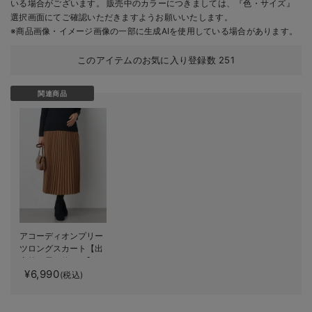
いる場合がございます。 販売中のカラーにつきましては、『色・サイズ』
選択画面にてご確認いただきますようお願いいたします。
※商品画像・イメージ画像の一部に生成AIを使用している場合があります。
このアイテムのお気に入り登録数
251
関連商品
アコーディオンプリー
ツロングスカート【出
産後も長く使える】
¥6,990
【産前産後対応】
(税込)