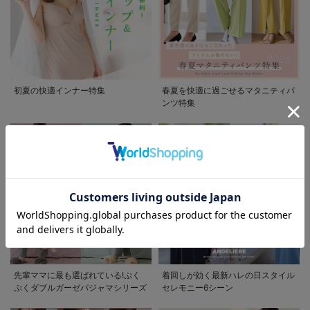
お買い物を続ける
カートへ進む
RELATED ITEMS
初夏の快適インナー特集
春夏を快適に過ごせるマタニティパ
ンツ特集
関連商品
1
お気に入り商品を確認する
アコーディオンプ
リーツロングスカ
ート【出産後も長
先輩ママに最も選ばれている!ぷく
着回しが効く最新ハレの日スタイル
¥6,990
(税込)
く使える】【産前
ぷくダブルガーゼパジャマシリーズ
セレモニー6シーン
産後対応】