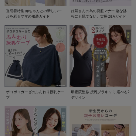
退院着特集 赤ちゃんとの新しい一
妊婦さんの為の喪服マナー 急な訃
歩を彩るママの服装ガイド
報にも慌てない。実用Q&Aガイド
ポコポコガーゼのふんわり授乳ケー
助産院監修 授乳ブラキャミ 選べる2
プ
デザイン