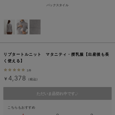
erbaviva（エルバビーバ）
バックスタイル
安心の日本製。先輩ママが買ってよかった！本当に必要な出産準備品
ハレの日に着るANGELIEBEのセレモニー
買って正解！高評価レビューアイテム
冬に可愛いニットがお得！
リブタートルニット マタニティ・授乳服【出産後も長
親子コーデ｜ママとベビーにおすすめ！
く使える】
便利な育児家電
1件
4,378
Gift Selection 出産祝い
￥
(税込)
ロンパースはいつからいつまで使う？選ぶポイントも解説！
ただいま品切れ中です。
保育園・入園準備特集
こちらもおすすめ
ファルスカ