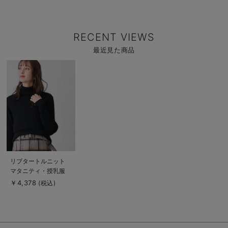
RECENT VIEWS
最近見た商品
商
品
詳
細
を
見
る
商
リブタートルニット
品
マタニティ・授乳服
詳
細
【出産後も長く使え
￥4,378
(税込)
を
る】
見
る