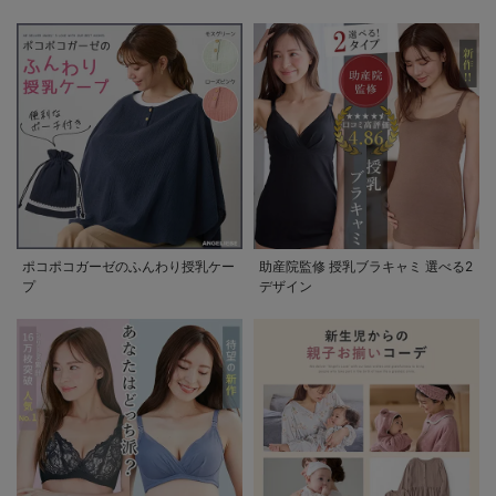
ポコポコガーゼのふんわり授乳ケー
助産院監修 授乳ブラキャミ 選べる2
プ
デザイン