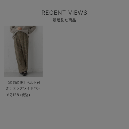
RECENT VIEWS
最近見た商品
商
品
詳
細
を
見
る
商
【産前産後】ベルト付
品
きチェックワイドパン
詳
細
ツ【出産後も長く使え
￥7,128
(税込)
を
る】
見
る