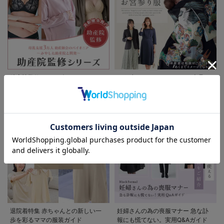
お買い物を続ける
カートへ進む
RELATED ITEMS
関連商品
1
助産院監修シリーズ
もう迷わない!!ママのための上品で
清楚なお宮参り服
お気に入り商品を確認する
ウール混クルーネ
ックワンピース
マタニティ・授乳
¥6,028
(税込)
服
退院着特集 赤ちゃんとの新しい一
妊婦さんの為の喪服マナー 急な訃
歩を彩るママの服装ガイド
報にも慌てない。実用Q&Aガイド