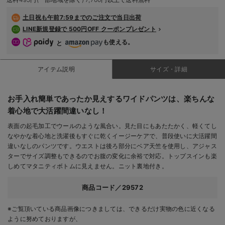
デロンギ
土日祝も
午前7:59までのご注文で当日出荷
LINE新規登録で 500円OFF クーポンプレゼント
入院準備の持ち物チェック
も使える。
と
アイテム説明
サイズ・詳細
お手入れ簡単であったか見えするワイドパンツは、楽ちんな
着心地で大活躍間違いなし！
表面の起毛加工でウールのような風合い。見た目にもあたたかく、軽くてし
なやかな着心地と洗濯後もすぐに乾くイージーケアで、普段使いに大活躍間
違いなしのパンツです。ウエストは後ろ部分にベア天竺を使用し、アジャス
ターでサイズ調整もできるのでお腹の変化に余裕で対応。トップスインも楽
しめてマタニティボトムに見えません。ニット裏地付き。
商品コード／29572
※ご覧頂いている商品画像につきましては、できるだけ実物の色に近くなる
ように努めておりますが、