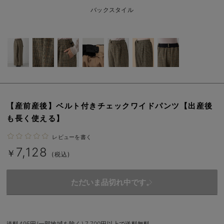
erbaviva（エルバビーバ）
バックスタイル
安心の日本製。先輩ママが買ってよかった！本当に必要な出産準備品
ハレの日に着るANGELIEBEのセレモニー
買って正解！高評価レビューアイテム
冬に可愛いニットがお得！
【産前産後】ベルト付きチェックワイドパンツ【出産後
親子コーデ｜ママとベビーにおすすめ！
も長く使える】
便利な育児家電
レビューを書く
7,128
Gift Selection 出産祝い
￥
(税込)
ロンパースはいつからいつまで使う？選ぶポイントも解説！
ただいま品切れ中です。
保育園・入園準備特集
ファルスカ
送料495円(一部地域を除く) 7,700円以上で送料無料