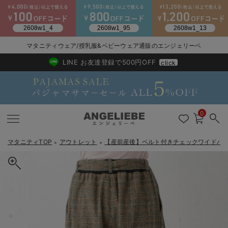
2026/NewArrival
送料495円(一部地域を除く) 7,700円以上で送料無料
マタニティウェア/授乳服&ベビーウェア通販のエンジェリーベ
LINE お友達登録で500円OFF
click
0
マタニティTOP
アウトレット
【産前産後】ベルト付きチェックワイドパ
＞
＞
戻る
戻る
戻る
戻る
戻る
戻る
戻る
戻る
戻る
戻る
戻る
戻る
戻る
戻る
戻る
戻る
戻る
戻る
戻る
戻る
戻る
戻る
戻る
戻る
戻る
戻る
戻る
戻る
戻る
戻る
戻る
マタニティウェア全て
マタニティ 下着・インナー全て
授乳服全て
マタニティ フォーマル全て
授乳用品全て
マタニティレッグウェア全て
マタニティ ボディケア全て
アウトレット全て
特集全て
再入荷全て
送料無料アイテム全て
ブラキャミ おまとめ
【37周年祭セール】
気温差別オススメアイ
マタニティウェア お
こだわりの履き心地！
出産準備応援割全て
春のマタニティワンピ
Gift Selection 
冬の冷え対策インナー
入院準備の持ち物チェ
冬のあったか特集全て
マタニティ ワンピース
授乳ワンピース
マタニティ スーツ
妊婦用 抱き枕・授乳クッション
マタニティストッキング・タイツ
妊娠線クリーム
【アウトレット】ワンピース
抗菌防臭加工
再入荷｜インナー
授乳ブラ・マタニティブラ（マタニティインナー・産後用品）
ワンピース
【37周年祭セール】2
【15℃】3月下旬～
動きやすく着回しでき
強撚スムース(コスパ
【おまとめ割】パジャ
カジュアル
ジャケット派
マタニティパジャマ
【オフィスカジュアル
レギンスタイプ
【フォーマル】ワンピ
【ベビー】長袖
ハンカチ
快適ウェア10%OFF
セットアップ・ レイ
〜3,000円（税込）
薄くてあったか
入院してすぐ使うグッ
【冬のあったか特集】