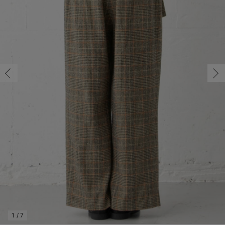
マタニティ パンツ
マタニティ ショーツ
授乳トップス
マタニティ オフィス 通勤服
授乳 ケープ
マタニティレギンス
【アウトレット】トップス・授乳トップス
透け防止
再入荷｜アウター
トップス
【37周年祭セール】4
【〜10℃】3月中旬
涼しくて可愛い「ワン
デニム
きれいめトップス派
マタニティインナー
【オフィスカジュアル
パンツタイプ
【フォーマル】ボトム
【ベビー】半袖
2WAYオール
Aライン ・フレアワ
〜5,000円（税込）
綿混素材
赤ちゃんへ使うもの
【冬のあったか特集】
マタニティ スカート
妊婦帯・腹帯・産前ガードル
マタニティ ドレス（結婚式・お呼ばれ）
【アウトレット】ボトムス
見えてもカワイイ
パンツ
レギンス
きれいめスカート派
ベビー
【フォーマル】トップ
【ベビー】グッズ
コンビ肌着
Iライン ・タイトシ
〜10,000円（税込）
腹巻・ひざ上パンツ
産後に使うグッズ
【冬のあったか特集】
マタニティ トップス
マタニティ 授乳 キャミソール
マタニティ フォーマル パンツ・ボトムス
【アウトレット】パジャマ
コットン素材
スカート
オフィス
きれいめ美脚パンツ派
短肌着
快適ウェア10%OFF
ジャンパースカート/
10,001円（税込）〜
保温&リカバリー
【冬のあったか特集】
マタニティ アウター（コート）・ママコート
産褥ショーツ
【アウトレット】インナー
冷房対策
パジャマ
ツィード派
セット
ワーク・オフィス
女の子におススメのギ
レギンス・タイツ
骨盤・マタニティベルト （妊娠中・産後）
【アウトレット】ベビー
接触冷感素材
インナー
MAX55%OFF ブラッ
王道シンプル派
カジュアル
男の子におススメのギ
カップ付きインナー
産後 ガードル インナー
Tシャツブラ
雑貨
セットアップ派
フォーマル / オケー
定番ギフト
あったか度◎
マタニティ 腹巻き
ブラトップ
ベビー
あったかアイテム｜ベ
もらって嬉しいギフト
裏起毛素材
親子セット
かわいくておもしろい
快適機能ウェア特集 トップス
何枚あっても嬉しいア
快適機能ウェア特集 ボトムス
長く使えるアイテム
快適機能ウェア特集 パジャマ
お部屋映えアイテム
1
/
7