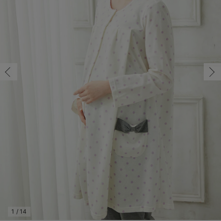
マタニティ パンツ
マタニティ ショーツ
授乳トップス
マタニティ オフィス 通勤服
授乳 ケープ
マタニティレギンス
【アウトレット】トップス・授乳トップス
透け防止
再入荷｜アウター
トップス
【37周年祭セール】4
【〜10℃】3月中旬
涼しくて可愛い「ワン
デニム
きれいめトップス派
マタニティインナー
【オフィスカジュアル
パンツタイプ
【フォーマル】ボトム
【ベビー】半袖
2WAYオール
Aライン ・フレアワ
〜5,000円（税込）
綿混素材
赤ちゃんへ使うもの
【冬のあったか特集】
マタニティ スカート
妊婦帯・腹帯・産前ガードル
マタニティ ドレス（結婚式・お呼ばれ）
【アウトレット】ボトムス
見えてもカワイイ
パンツ
レギンス
きれいめスカート派
ベビー
【フォーマル】トップ
【ベビー】グッズ
コンビ肌着
Iライン ・タイトシ
〜10,000円（税込）
腹巻・ひざ上パンツ
産後に使うグッズ
【冬のあったか特集】
マタニティ トップス
マタニティ 授乳 キャミソール
マタニティ フォーマル パンツ・ボトムス
【アウトレット】パジャマ
コットン素材
スカート
オフィス
きれいめ美脚パンツ派
短肌着
快適ウェア10%OFF
ジャンパースカート/
10,001円（税込）〜
保温&リカバリー
【冬のあったか特集】
マタニティ アウター（コート）・ママコート
産褥ショーツ
【アウトレット】インナー
冷房対策
パジャマ
ツィード派
セット
ワーク・オフィス
女の子におススメのギ
レギンス・タイツ
骨盤・マタニティベルト （妊娠中・産後）
【アウトレット】ベビー
接触冷感素材
インナー
MAX55%OFF ブラッ
王道シンプル派
カジュアル
男の子におススメのギ
カップ付きインナー
産後 ガードル インナー
Tシャツブラ
雑貨
セットアップ派
フォーマル / オケー
定番ギフト
あったか度◎
マタニティ 腹巻き
ブラトップ
ベビー
あったかアイテム｜ベ
もらって嬉しいギフト
裏起毛素材
親子セット
かわいくておもしろい
快適機能ウェア特集 トップス
何枚あっても嬉しいア
快適機能ウェア特集 ボトムス
長く使えるアイテム
快適機能ウェア特集 パジャマ
お部屋映えアイテム
1
/
14