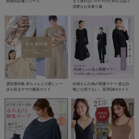
助産院監修シリーズ
もう迷わない!!ママのための上品で
清楚なお宮参り服
退院着特集 赤ちゃんとの新しい一
妊婦さんの為の喪服マナー 急な訃
歩を彩るママの服装ガイド
報にも慌てない。実用Q&Aガイド