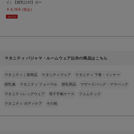
イ）【授乳口付】ガー
詳
細
ゼ裏毛ドットプリント
￥4,169
(税込)
を
×スムース無地パンツ
見
5%OFF
る
マタニティ パジャマ・ルームウェア以外の商品はこちら
マタニティ｜新商品
マタニティウェア
マタニティ 下着・インナー
授乳服
マタニティ フォーマル
授乳用品
マザーズバッグ・ママバッグ
マタニティレッグウェア
母子手帳ケース
フェムテック
マタニティ ボディケア
その他