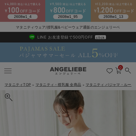
2026/NewArrival
送料495円(一部地域を除く) 7,700円以上で送料無料
マタニティウェア/授乳服&ベビーウェア通販のエンジェリーベ
LINE お友達登録で500円OFF
click
0
マタニティTOP
マタニティ・授乳服 全商品
マタニティ パジャマ・ルーム
＞
＞
戻る
戻る
戻る
戻る
戻る
戻る
戻る
戻る
戻る
戻る
戻る
戻る
戻る
戻る
戻る
戻る
戻る
戻る
戻る
戻る
戻る
戻る
戻る
戻る
戻る
戻る
戻る
戻る
戻る
戻る
戻る
マタニティウェア全て
マタニティ 下着・インナー全て
授乳服全て
マタニティ フォーマル全て
授乳用品全て
マタニティレッグウェア全て
マタニティ ボディケア全て
アウトレット全て
特集全て
再入荷全て
送料無料アイテム全て
ブラキャミ おまとめ
【37周年祭セール】
気温差別オススメアイ
マタニティウェア お
こだわりの履き心地！
出産準備応援割全て
春のマタニティワンピ
Gift Selection 
冬の冷え対策インナー
入院準備の持ち物チェ
冬のあったか特集全て
マタニティ ワンピース
授乳ワンピース
マタニティ スーツ
妊婦用 抱き枕・授乳クッション
マタニティストッキング・タイツ
妊娠線クリーム
【アウトレット】ワンピース
抗菌防臭加工
再入荷｜インナー
授乳ブラ・マタニティブラ（マタニティインナー・産後用品）
ワンピース
【37周年祭セール】2
【15℃】3月下旬～
動きやすく着回しでき
強撚スムース(コスパ
【おまとめ割】パジャ
カジュアル
ジャケット派
マタニティパジャマ
【オフィスカジュアル
レギンスタイプ
【フォーマル】ワンピ
【ベビー】長袖
ハンカチ
快適ウェア10%OFF
セットアップ・ レイ
〜3,000円（税込）
薄くてあったか
入院してすぐ使うグッ
【冬のあったか特集】