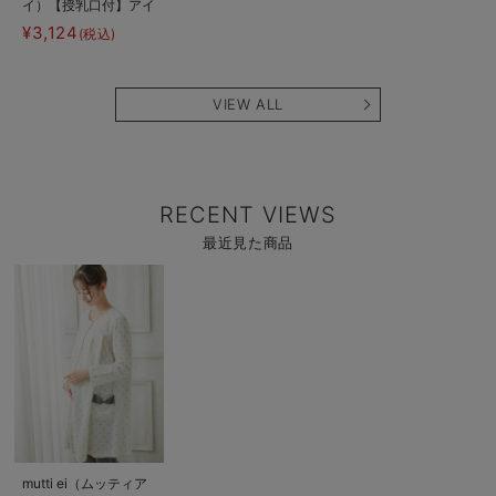
イ）【授乳口付】アイ
スクリーム柄半袖ネグ
¥3,124
(税込)
リジェ
VIEW ALL
RECENT VIEWS
最近見た商品
商
品
詳
細
を
見
る
商
mutti ei（ムッティア
品