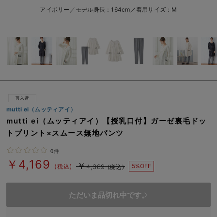
erbaviva（エルバビーバ）
アイボリー／モデル身長：164cm／着用サイズ：M
安心の日本製。先輩ママが買ってよかった！本当に必要な出産準備品
ハレの日に着るANGELIEBEのセレモニー
買って正解！高評価レビューアイテム
冬に可愛いニットがお得！
親子コーデ｜ママとベビーにおすすめ！
mutti ei（ムッティアイ）
mutti ei（ムッティアイ）【授乳口付】ガーゼ裏毛ドッ
便利な育児家電
トプリント×スムース無地パンツ
Gift Selection 出産祝い
0件
￥4,169
￥
5%OFF
ロンパースはいつからいつまで使う？選ぶポイントも解説！
(税込)
4,389
(税込)
保育園・入園準備特集
ただいま品切れ中です。
ファルスカ