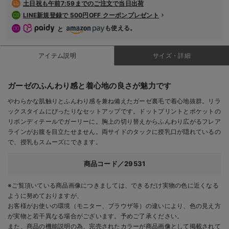
土日祝も
午前7:59までのご注文で当日出荷
LINE新規登録で 500円OFF クーポンプレゼント
も使える。
と
アイテム説明
サイズ・詳細
ガーゼのふんわり感と着心地の良さが魅力です
やわらかな肌触りとふんわり感を兼ね備えたガーゼ裏毛で着心地抜群。リラ
ックスタイムにぴったりなセットアップです。ドットプリントとポケットの
リボンディテールでガーリーに。胸上の切り替えからふんわり広がるフレア
ラインがお腹を目立たせません。両サイドのタックに授乳口が隠れているの
で、授乳もスムーズにできます。
商品コード／29531
※ご覧頂いている商品画像につきましては、できるだけ実物の色に近くなる
ように努めておりますが、
お客様がお使いの環境（モニター、ブラウザ等）の違いにより、色の見え方
が実物と若干異なる場合がございます。予めご了承ください。
また、商品の機能説明の為、完売されたカラーが商品画像として掲載されて