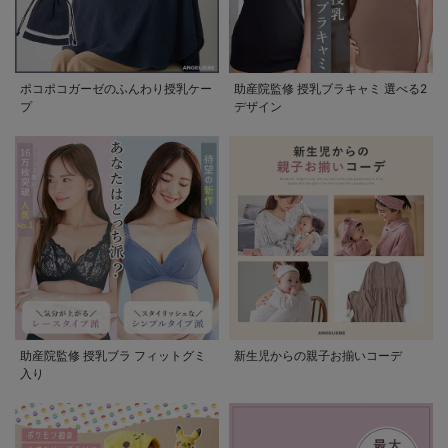
ポコポコガーゼのふんわり授乳ケー
助産院監修 授乳ブラキャミ 選べる2
プ
デザイン
助産院監修 授乳ブラ フィットグミ
新生児からの親子お揃いコーデ
入り