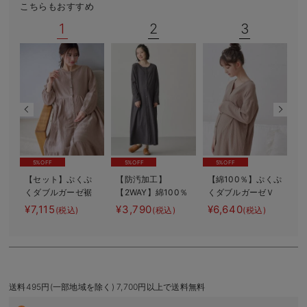
こちらもおすすめ
デロンギ
1
2
3
入院準備の持ち物チェック
5%OFF
5%OFF
5%OFF
【セット】ぷくぷ
【防汚加工】
【綿100％】ぷくぷ
くダブルガーゼ裾
【2WAY】綿100％
くダブルガーゼＶ
2
ティアード3WAYワ
前開き長袖ネグリ
ネックワンピ＆産
バ
¥7,115
¥3,790
¥6,640
¥
(税込)
(税込)
(税込)
ンピース＆産後も
ジェ マタニテ
前産後使えるレギ
使えるレギンスパ
ィ・授乳パジャマ
ンスパジャマ マ
ジャマ マタニテ
【産後も長く着れ
タニティ・授乳パ
ィ・授乳パジャマ
る】
ジャマ【親子コー
デ可】
送料495円(一部地域を除く) 7,700円以上で送料無料