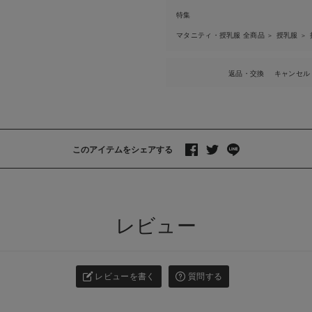
特集
マタニティ・授乳服 全商品
授乳服
＞
＞
返品・交換
キャンセル
このアイテムをシェアする
>
レビュー
レビューを書く
質問する