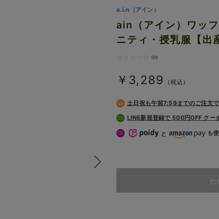
a.i.n（アイン）
ain（アイン）ワッ
ニティ・授乳服【出
0件
￥3,289
(税込)
土日祝も
午前7:59までのご注文
LINE新規登録で 500円OFF ク
も
と
た