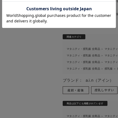
いいたします。
※商品画像・イメージ
お気に入り商品を確認する
お買い物を続ける
カートへ進む
このアイテムのお気に入り登録数
関連カテゴリ
マタニティ・授乳服 全商品
マタニテ
＞
マタニティ・授乳服 全商品
マタニテ
＞
マタニティ・授乳服 全商品
マタニテ
＞
マタニティ・授乳服 全商品
授乳服
＞
＞
ブランド：
a.i.n（アイン）
商品は以下にも掲載されています
マタニティ・授乳服 全商品
マタニテ
＞