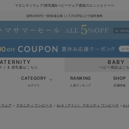
マタニティウェア/授乳服&ベビーウェア通販のエンジェリーベ
送料495円(一部地域を除く) 7,700円以上で送料無料
ATERNITY
BABY
ティ & 授乳服はこちら
ベビー用品はこ
CATEGORY
RANKING
SHOP
カテゴリ
人気ランキング
店舗情報
ィウェア
マタニティ ワンピース
a.i.n（アイン） マタニティ ワンピース
a.
＞
＞
＞