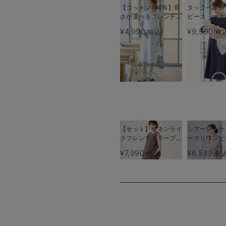
【コットン100%】長
タックベルテ
さが選べるフレンチス
ピース マタ
リーブワンピース マ
授乳服【出産
¥4,990
¥9,990
(税込)
(税
タニティ・産後授乳服
使える】
【出産後も長く使え
る】
【セット】リネンライ
シアージャケ
クフレンチスリーブト
ースリワンピ
ップス＆セミフレアス
ト マタニテ
¥7,990
¥6,589
(税込)
(税込
カートセットアップ
【産後も長く
マタニティ・授乳服
Rosemada
【出産後も長く着られ
ズマダム）
る】