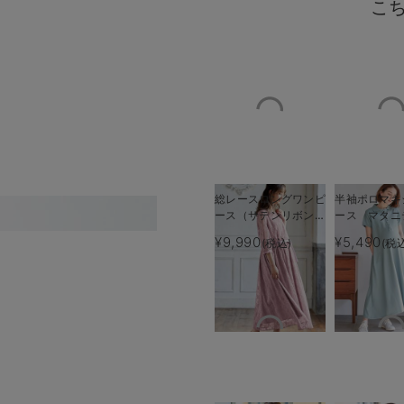
こ
総レースロングワンピ
半袖ポロマキ
ース（サテンリボンベ
ース マタニ
前開きデザインで
ルト付） マタニテ
乳服【出産後
¥9,990
¥5,490
(税込)
(税
ィ・授乳服【出産後も
える】
長く使える】