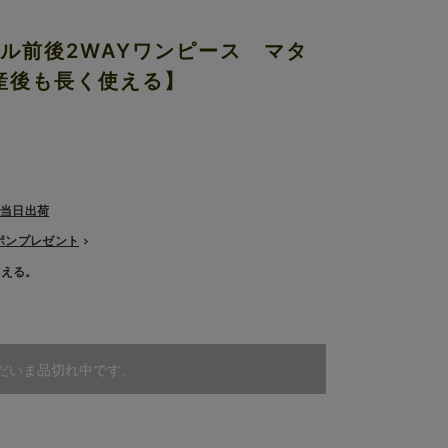
フル前後2WAYワンピース マタ
産後も長く使える】
で当日出荷
ーポンプレゼント
使える。
だいま品切れ中です。