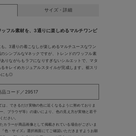
サイズ・詳細
ワッフル素材を、3通りに楽しめるマルチワンピ
にも。3通りの着こなしが楽しめるマルチユースなワン
減のシンプルなVネックですが、トレンドのワッフル素
がありながらもラフになりすぎないシルエットで、マタ
あるキレイめカジュアルスタイルが完成します。裾スリ
ルにも◎
商品コード／29517
ては、できるだけ実物の色に近くなるように努めておりま
ー、ブラウザ等）の違いにより、色の見え方が実物と若干
ください。
たカラーが商品画像として掲載されている場合がございま
、『色・サイズ』選択画面にてご確認いただきますようお願