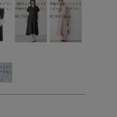
ッドワン
【親子コーデセット】
半袖ギャザーシャツワ
ニティ・
半袖ポロワンピース
ンピース マタニテ
後も長く
（ひざ下丈）＆襟付き
ィ・産後授乳服【出産
¥8,790
¥7,990
込)
(税込)
(税込)
ポロロンパース 出産
後も長く使える】
準備 ギフト マタニ
ティ・授乳服
ット×ノ
ースセッ
ィ・産後
)
着れる】
me（ロー