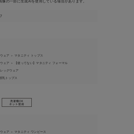
画像の一部に生成AIを使用している場合があります。
97
ィウェア
マタニティ トップス
＞
ィウェア
【使ってない】マタニティ フォーマル
＞
ィレッグウェア
授乳トップス
ィウェア
マタニティ ワンピース
＞