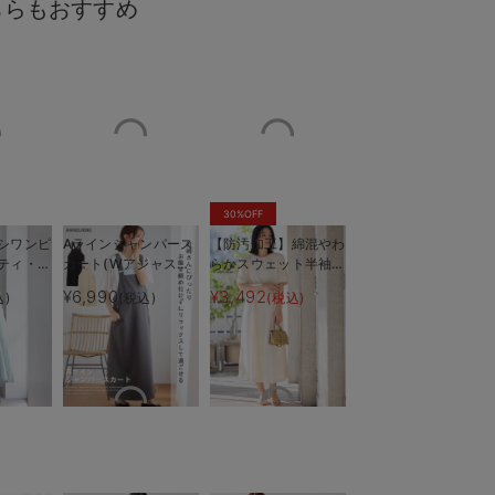
ちらもおすすめ
30%OFF
シワンピ
Aラインジャンパース
【防汚加工】綿混やわ
ティ・授
カート(Wアジャスタ
らかスウェット半袖フ
授乳も楽々
カジュアルテ
も長く使
ー付) マタニティ・
レアワンピース マタ
¥6,990
¥3,492
込)
(税込)
(税込)
授乳服【出産後も長く
ニティ・産後【出産後
着られる】
も長く使える】