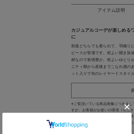
アイテム説明
カジュアルコーデが楽しめる
に
前後どちらでも着られて、羽織り
ピースが登場です。程よい開き加
材なので表情豊か。程よいゆとり
ニティ期から産後までこなれ感の
ット入りで旬のレイヤードスタイ
※ご覧頂いている商品画像につきまし
すが、
お客様がお使いの環境（モニタ
異なる場合がございます。予めご了承
また、商品の機能説明の為、完売され
す。 販売中のカラーにつきましては