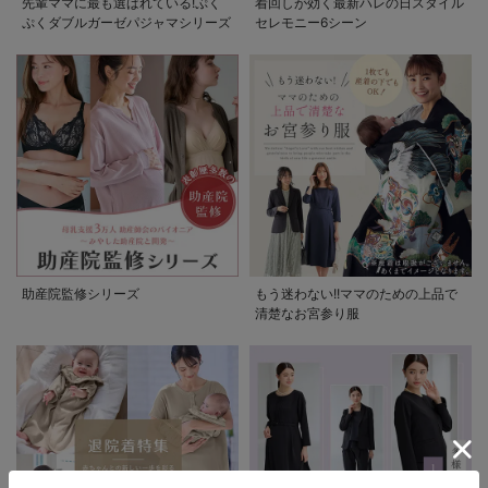
先輩ママに最も選ばれている!ぷく
着回しが効く最新ハレの日スタイル
ぷくダブルガーゼパジャマシリーズ
セレモニー6シーン
助産院監修シリーズ
もう迷わない!!ママのための上品で
清楚なお宮参り服