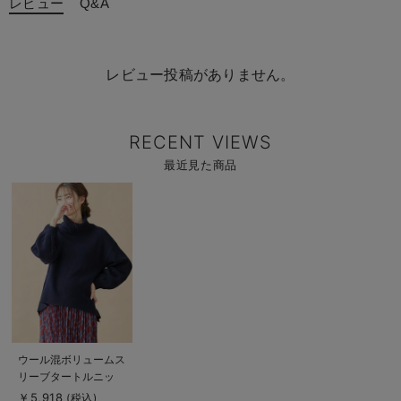
レビュー
Q&A
レビュー投稿がありません。
RECENT VIEWS
最近見た商品
商
品
詳
細
を
見
る
商
ウール混ボリュームス
品
リーブタートルニッ
詳
細
ト マタニティ・授乳
￥5,918
(税込)