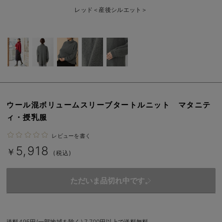
erbaviva（エルバビーバ）
レッド＜産後シルエット＞
安心の日本製。先輩ママが買ってよかった！本当に必要な出産準備品
ハレの日に着るANGELIEBEのセレモニー
買って正解！高評価レビューアイテム
冬に可愛いニットがお得！
ウール混ボリュームスリーブタートルニット マタニテ
親子コーデ｜ママとベビーにおすすめ！
ィ・授乳服
便利な育児家電
レビューを書く
5,918
Gift Selection 出産祝い
￥
(税込)
ロンパースはいつからいつまで使う？選ぶポイントも解説！
ただいま品切れ中です。
保育園・入園準備特集
ファルスカ
送料495円(一部地域を除く) 7,700円以上で送料無料