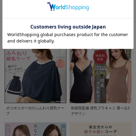
お気に入り商品を確認する
お買い物を続ける
カートへ進む
退院着特集 赤ちゃんとの新しい一
妊婦さんの為の喪服マナー 急な訃
歩を彩るママの服装ガイド
報にも慌てない。実用Q&Aガイド
ポコポコガーゼのふんわり授乳ケー
助産院監修 授乳ブラキャミ 選べる2
プ
デザイン