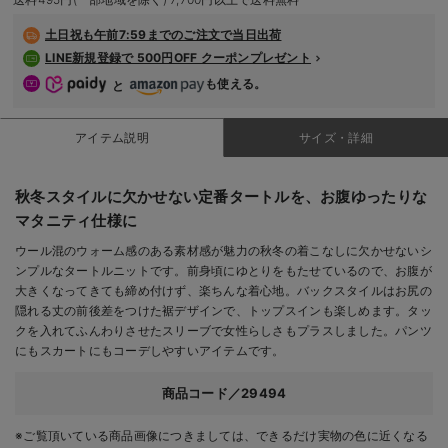
デロンギ
土日祝も
午前7:59までのご注文で当日出荷
LINE新規登録で 500円OFF クーポンプレゼント
入院準備の持ち物チェック
も使える。
と
アイテム説明
サイズ・詳細
秋冬スタイルに欠かせない定番タートルを、お腹ゆったりな
マタニティ仕様に
ウール混のウォーム感のある素材感が魅力の秋冬の着こなしに欠かせないシ
ンプルなタートルニットです。前身頃にゆとりをもたせているので、お腹が
大きくなってきても締め付けず、楽ちんな着心地。バックスタイルはお尻の
隠れる丈の前後差をつけた裾デザインで、トップスインも楽しめます。タッ
クを入れてふんわりさせたスリーブで女性らしさもプラスしました。パンツ
にもスカートにもコーデしやすいアイテムです。
商品コード／29494
※ご覧頂いている商品画像につきましては、できるだけ実物の色に近くなる