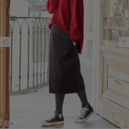
マタニティ パンツ
マタニティ ショーツ
授乳トップス
マタニティ オフィス 通勤服
授乳 ケープ
マタニティレギンス
【アウトレット】トップス・授乳トップス
透け防止
再入荷｜アウター
トップス
【37周年祭セール】4
【〜10℃】3月中旬
涼しくて可愛い「ワン
デニム
きれいめトップス派
マタニティインナー
【オフィスカジュアル
パンツタイプ
【フォーマル】ボトム
【ベビー】半袖
2WAYオール
Aライン ・フレアワ
〜5,000円（税込）
綿混素材
赤ちゃんへ使うもの
【冬のあったか特集】
マタニティ スカート
妊婦帯・腹帯・産前ガードル
マタニティ ドレス（結婚式・お呼ばれ）
【アウトレット】ボトムス
見えてもカワイイ
パンツ
レギンス
きれいめスカート派
ベビー
【フォーマル】トップ
【ベビー】グッズ
コンビ肌着
Iライン ・タイトシ
〜10,000円（税込）
腹巻・ひざ上パンツ
産後に使うグッズ
【冬のあったか特集】
マタニティ トップス
マタニティ 授乳 キャミソール
マタニティ フォーマル パンツ・ボトムス
【アウトレット】パジャマ
コットン素材
スカート
オフィス
きれいめ美脚パンツ派
短肌着
快適ウェア10%OFF
ジャンパースカート/
10,001円（税込）〜
保温&リカバリー
【冬のあったか特集】
マタニティ アウター（コート）・ママコート
産褥ショーツ
【アウトレット】インナー
冷房対策
パジャマ
ツィード派
セット
ワーク・オフィス
女の子におススメのギ
レギンス・タイツ
骨盤・マタニティベルト （妊娠中・産後）
【アウトレット】ベビー
接触冷感素材
インナー
MAX55%OFF ブラッ
王道シンプル派
カジュアル
男の子におススメのギ
カップ付きインナー
産後 ガードル インナー
Tシャツブラ
雑貨
セットアップ派
フォーマル / オケー
定番ギフト
あったか度◎
マタニティ 腹巻き
ブラトップ
ベビー
あったかアイテム｜ベ
もらって嬉しいギフト
裏起毛素材
親子セット
かわいくておもしろい
快適機能ウェア特集 トップス
何枚あっても嬉しいア
快適機能ウェア特集 ボトムス
長く使えるアイテム
快適機能ウェア特集 パジャマ
お部屋映えアイテム
1
/
5