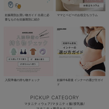
妊娠期別お買い物ガイド 出産に必
ママとベビーのお役立ちコラム
要なものを妊娠期別に紹介
入院準備の持ち物チェック
妊娠中&産後 インナーの選び方ガイ
ド
PICKUP CATEGORY
マタニティウェア/マタニティ服/授乳服/
マタニティ用品カテゴリ