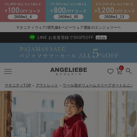
2026/NewArrival
送料495円(一部地域を除く) 7,700円以上で送料無料
マタニティウェア/授乳服&ベビーウェア通販のエンジェリーベ
LINE お友達登録で500円OFF
click
0
マタニティTOP
アウトレット
ウール混ボリュームスリーブタートルニッ
＞
＞
戻る
戻る
戻る
戻る
戻る
戻る
戻る
戻る
戻る
戻る
戻る
戻る
戻る
戻る
戻る
戻る
戻る
戻る
戻る
戻る
戻る
戻る
戻る
戻る
戻る
戻る
戻る
戻る
戻る
戻る
戻る
マタニティウェア全て
マタニティ 下着・インナー全て
授乳服全て
マタニティ フォーマル全て
授乳用品全て
マタニティレッグウェア全て
マタニティ ボディケア全て
アウトレット全て
特集全て
再入荷全て
送料無料アイテム全て
ブラキャミ おまとめ
【37周年祭セール】
気温差別オススメアイ
マタニティウェア お
こだわりの履き心地！
出産準備応援割全て
春のマタニティワンピ
Gift Selection 
冬の冷え対策インナー
入院準備の持ち物チェ
冬のあったか特集全て
マタニティ ワンピース
授乳ワンピース
マタニティ スーツ
妊婦用 抱き枕・授乳クッション
マタニティストッキング・タイツ
妊娠線クリーム
【アウトレット】ワンピース
抗菌防臭加工
再入荷｜インナー
授乳ブラ・マタニティブラ（マタニティインナー・産後用品）
ワンピース
【37周年祭セール】2
【15℃】3月下旬～
動きやすく着回しでき
強撚スムース(コスパ
【おまとめ割】パジャ
カジュアル
ジャケット派
マタニティパジャマ
【オフィスカジュアル
レギンスタイプ
【フォーマル】ワンピ
【ベビー】長袖
ハンカチ
快適ウェア10%OFF
セットアップ・ レイ
〜3,000円（税込）
薄くてあったか
入院してすぐ使うグッ
【冬のあったか特集】