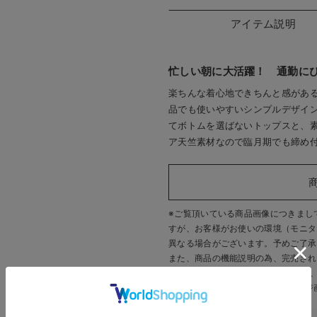
アイテム説明
忙しい朝に大活躍！ 通勤に
楽ちんな着心地できちんと感があ
品でも使いやすいシンプルデザイ
てボトムを選ばないトップスと、
ア天竺素材なので臨月期でも締め
※ご覧頂いている商品画像につきまし
すが、
お客様がお使いの環境（モニタ
異なる場合がございます。予めご了承
また、商品の機能説明の為、完売され
す。 販売中のカラーにつきましては
いいたします。
※商品画像・イメージ