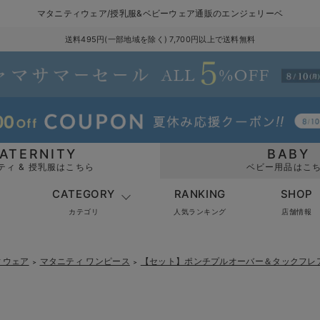
マタニティウェア/授乳服&ベビーウェア通販のエンジェリーベ
送料495円(一部地域を除く) 7,700円以上で送料無料
ATERNITY
BABY
ティ & 授乳服はこちら
ベビー用品はこ
CATEGORY
RANKING
SHOP
カテゴリ
人気ランキング
店舗情報
ィウェア
マタニティ ワンピース
【セット】ポンチプルオーバー＆タックフレ
＞
＞