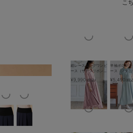
こ
総レースロングワンピ
半袖ポロマキ
ース（サテンリボンベ
ース マタニ
インナーにスラッシュタ
ルト付） マタニテ
乳服【出産後
¥9,990
¥5,490
(税込)
(税
ィ・授乳服【出産後も
える】
長く使える】