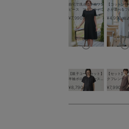
自宅で洗える半袖ワン
【コットン10
ピース マタニティ・
さが選べるフ
授乳服【出産後も長く
リーブワンピ
¥7,990
¥4,990
(税込)
(税込
使える】
タニティ・産
【出産後も長
る】
【親子コーデセット】
【セット】リ
半袖ポロワンピース
クフレンチス
（ひざ下丈）＆襟付き
ップス＆セミ
¥8,790
¥7,990
(税込)
(税込
ポロロンパース 出産
カートセッ
準備 ギフト マタニ
マタニティ・
ティ・授乳服
【出産後も長
る】