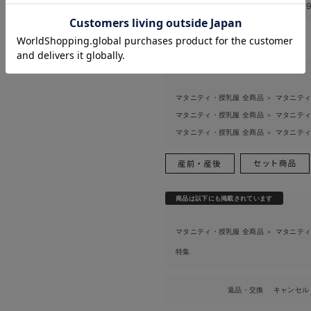
お気に入り商品を確認する
このアイテムのお気に入り登録数
9
お買い物を続ける
カートへ進む
関連カテゴリ
マタニティ・授乳服 全商品
マタニテ
＞
マタニティ・授乳服 全商品
マタニテ
＞
マタニティ・授乳服 全商品
マタニテ
＞
商品は以下にも掲載されています
マタニティ・授乳服 全商品
マタニテ
＞
特集
返品・交換
キャンセル