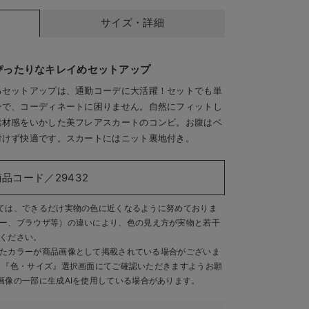
サイズ・詳細
ぴったりなキレイめセットアップ
るセットアップは、通勤コーデに大活躍！セットでも単
ンで、コーディネートに困りません。自然にフィットし
素材感をいかした美フレアスカートのコンビ。お腹はベ
付けず快適です。スカートにはニット裏地付き。
商品コード／29432
ては、できるだけ実物の色に近くなるように努めておりま
ー、ブラウザ等）の違いにより、色の見え方が実物と若干
ください。
たカラーが商品画像として掲載されている場合がございま
、『色・サイズ』選択画面にてご確認いただきますようお願
画像の一部に生成AIを使用している場合があります。