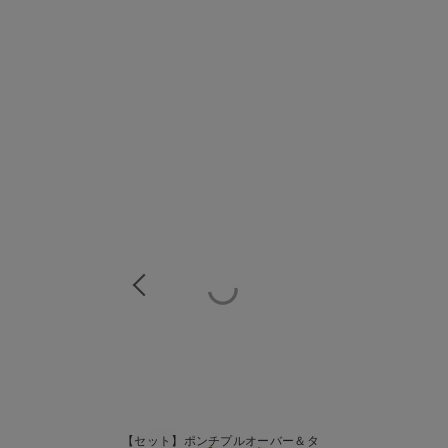
商
【セット】ポンチプルオーバー＆タ
商