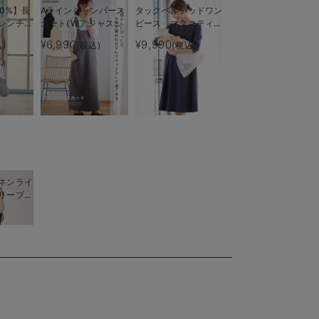
0%】長
Aラインジャンパース
タックベルテッドワン
レンチス
カート(Wアジャスタ
ピース マタニティ・
ース マ
ー付) マタニティ・
授乳服【出産後も長く
¥6,990
¥9,990
)
(税込)
(税込)
後授乳服
授乳服【出産後も長く
使える】
く使え
着られる】
ネンライ
リーブト
フレアス
)
トアップ
授乳服
く着られ