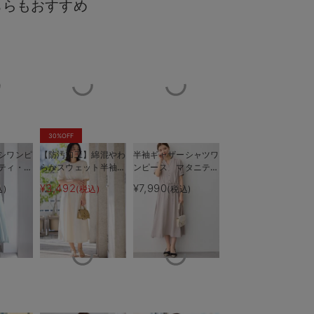
ちらもおすすめ
30%OFF
シワンピ
【防汚加工】綿混やわ
半袖ギャザーシャツワ
ティ・授
らかスウェット半袖フ
ンピース マタニテ
イプの授乳口付き
しなやかさとやわら
も長く使
レアワンピース マタ
ィ・産後授乳服【出産
¥3,492
¥7,990
込)
(税込)
(税込)
ニティ・産後【出産後
後も長く使える】
も長く使える】