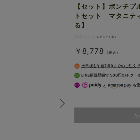
【セット】ポンチプ
トセット マタニテ
る】
レビューを書く
￥8,778
(税込)
土日祝も
午前7:59までのご注文
LINE新規登録で 500円OFF ク
も
と
た