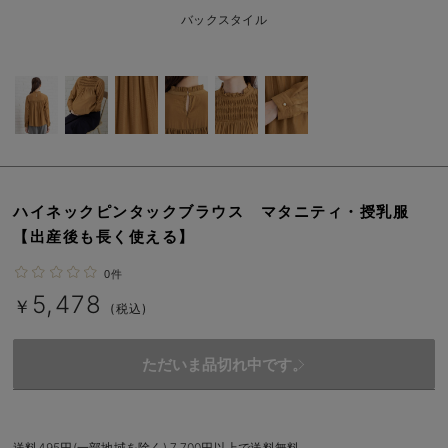
erbaviva（エルバビーバ）
バックスタイル
安心の日本製。先輩ママが買ってよかった！本当に必要な出産準備品
ハレの日に着るANGELIEBEのセレモニー
買って正解！高評価レビューアイテム
冬に可愛いニットがお得！
ハイネックピンタックブラウス マタニティ・授乳服
親子コーデ｜ママとベビーにおすすめ！
【出産後も長く使える】
便利な育児家電
0件
5,478
Gift Selection 出産祝い
￥
(税込)
ロンパースはいつからいつまで使う？選ぶポイントも解説！
ただいま品切れ中です。
保育園・入園準備特集
ファルスカ
送料495円(一部地域を除く) 7,700円以上で送料無料