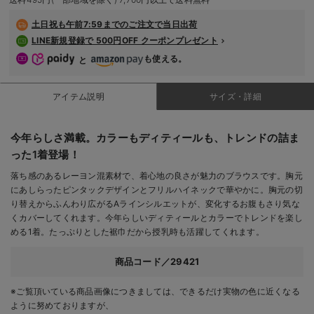
デロンギ
土日祝も
午前7:59までのご注文で当日出荷
LINE新規登録で 500円OFF クーポンプレゼント
入院準備の持ち物チェック
も使える。
と
アイテム説明
サイズ・詳細
今年らしさ満載。カラーもディティールも、トレンドの詰ま
った1着登場！
落ち感のあるレーヨン混素材で、着心地の良さが魅力のブラウスです。胸元
にあしらったピンタックデザインとフリルハイネックで華やかに。胸元の切
り替えからふんわり広がるAラインシルエットが、変化するお腹もさり気な
くカバーしてくれます。今年らしいディティールとカラーでトレンドを楽し
める1着。たっぷりとした裾巾だから授乳時も活躍してくれます。
商品コード／29421
※ご覧頂いている商品画像につきましては、できるだけ実物の色に近くなる
ように努めておりますが、