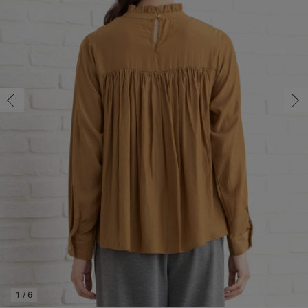
マタニティ パンツ
マタニティ ショーツ
授乳トップス
マタニティ オフィス 通勤服
授乳 ケープ
マタニティレギンス
【アウトレット】トップス・授乳トップス
透け防止
再入荷｜アウター
トップス
【37周年祭セール】4
【〜10℃】3月中旬
涼しくて可愛い「ワン
デニム
きれいめトップス派
マタニティインナー
【オフィスカジュアル
パンツタイプ
【フォーマル】ボトム
【ベビー】半袖
2WAYオール
Aライン ・フレアワ
〜5,000円（税込）
綿混素材
赤ちゃんへ使うもの
【冬のあったか特集】
マタニティ スカート
妊婦帯・腹帯・産前ガードル
マタニティ ドレス（結婚式・お呼ばれ）
【アウトレット】ボトムス
見えてもカワイイ
パンツ
レギンス
きれいめスカート派
ベビー
【フォーマル】トップ
【ベビー】グッズ
コンビ肌着
Iライン ・タイトシ
〜10,000円（税込）
腹巻・ひざ上パンツ
産後に使うグッズ
【冬のあったか特集】
マタニティ トップス
マタニティ 授乳 キャミソール
マタニティ フォーマル パンツ・ボトムス
【アウトレット】パジャマ
コットン素材
スカート
オフィス
きれいめ美脚パンツ派
短肌着
快適ウェア10%OFF
ジャンパースカート/
10,001円（税込）〜
保温&リカバリー
【冬のあったか特集】
マタニティ アウター（コート）・ママコート
産褥ショーツ
【アウトレット】インナー
冷房対策
パジャマ
ツィード派
セット
ワーク・オフィス
女の子におススメのギ
レギンス・タイツ
骨盤・マタニティベルト （妊娠中・産後）
【アウトレット】ベビー
接触冷感素材
インナー
MAX55%OFF ブラッ
王道シンプル派
カジュアル
男の子におススメのギ
カップ付きインナー
産後 ガードル インナー
Tシャツブラ
雑貨
セットアップ派
フォーマル / オケー
定番ギフト
あったか度◎
マタニティ 腹巻き
ブラトップ
ベビー
あったかアイテム｜ベ
もらって嬉しいギフト
裏起毛素材
親子セット
かわいくておもしろい
快適機能ウェア特集 トップス
何枚あっても嬉しいア
快適機能ウェア特集 ボトムス
長く使えるアイテム
快適機能ウェア特集 パジャマ
お部屋映えアイテム
1
/
6