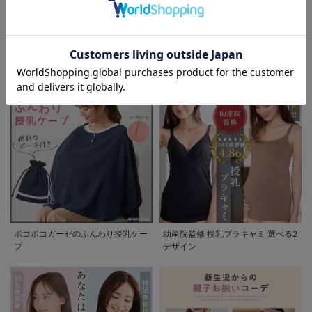
お気に入り商品を確認する
お買い物を続ける
カートへ進む
退院着特集 赤ちゃんとの新しい一
妊婦さんの為の喪服マナー 急な訃
歩を彩るママの服装ガイド
報にも慌てない。実用Q&Aガイド
ポコポコガーゼのふんわり授乳ケー
助産院監修 授乳ブラキャミ 選べる2
プ
デザイン