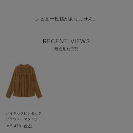
レビュー投稿がありません。
RECENT VIEWS
最近見た商品
商
品
詳
細
を
見
る
商
ハイネックピンタック
品
ブラウス マタニテ
詳
細
ィ・授乳服【出産後も
￥5,478
(税込)
を
長く使える】
見