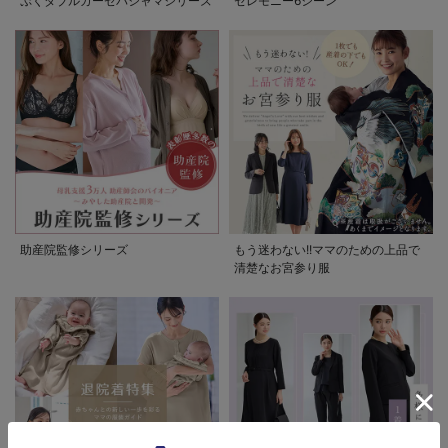
ぷくダブルガーゼパジャマシリーズ
セレモニー6シーン
助産院監修シリーズ
もう迷わない!!ママのための上品で
清楚なお宮参り服