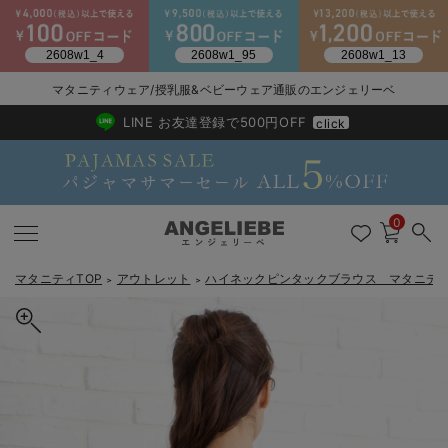
2026/NewArrival
送料495円(一部地域を除く) 7,700円以上で送料無料
マタニティウェア/授乳服&ベビーウェア通販のエンジェリーベ
LINE お友達登録で500円OFF
click
0
マタニティTOP
アウトレット
ハイネックピンタックブラウス マタニテ
＞
＞
戻る
戻る
戻る
戻る
戻る
戻る
戻る
戻る
戻る
戻る
戻る
戻る
戻る
戻る
戻る
戻る
戻る
戻る
戻る
戻る
戻る
戻る
戻る
戻る
戻る
戻る
戻る
戻る
戻る
戻る
戻る
マタニティウェア全て
マタニティ 下着・インナー全て
授乳服全て
マタニティ フォーマル全て
授乳用品全て
マタニティレッグウェア全て
マタニティ ボディケア全て
アウトレット全て
特集全て
再入荷全て
送料無料アイテム全て
ブラキャミ おまとめ
【37周年祭セール】
気温差別オススメアイ
マタニティウェア お
こだわりの履き心地！
出産準備応援割全て
春のマタニティワンピ
Gift Selection 
冬の冷え対策インナー
入院準備の持ち物チェ
冬のあったか特集全て
マタニティ ワンピース
授乳ワンピース
マタニティ スーツ
妊婦用 抱き枕・授乳クッション
マタニティストッキング・タイツ
妊娠線クリーム
【アウトレット】ワンピース
抗菌防臭加工
再入荷｜インナー
授乳ブラ・マタニティブラ（マタニティインナー・産後用品）
ワンピース
【37周年祭セール】2
【15℃】3月下旬～
動きやすく着回しでき
強撚スムース(コスパ
【おまとめ割】パジャ
カジュアル
ジャケット派
マタニティパジャマ
【オフィスカジュアル
レギンスタイプ
【フォーマル】ワンピ
【ベビー】長袖
ハンカチ
快適ウェア10%OFF
セットアップ・ レイ
〜3,000円（税込）
薄くてあったか
入院してすぐ使うグッ
【冬のあったか特集】