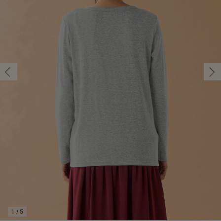
マタニティ パンツ
マタニティ ショーツ
授乳トップス
マタニティ オフィス 通勤服
授乳 ケープ
マタニティレギンス
【アウトレット】トップス・授乳トップス
透け防止
再入荷｜アウター
トップス
【37周年祭セール】4
【〜10℃】3月中旬
涼しくて可愛い「ワン
デニム
きれいめトップス派
マタニティインナー
【オフィスカジュアル
パンツタイプ
【フォーマル】ボトム
【ベビー】半袖
2WAYオール
Aライン ・フレアワ
〜5,000円（税込）
綿混素材
赤ちゃんへ使うもの
【冬のあったか特集】
マタニティ スカート
妊婦帯・腹帯・産前ガードル
マタニティ ドレス（結婚式・お呼ばれ）
【アウトレット】ボトムス
見えてもカワイイ
パンツ
レギンス
きれいめスカート派
ベビー
【フォーマル】トップ
【ベビー】グッズ
コンビ肌着
Iライン ・タイトシ
〜10,000円（税込）
腹巻・ひざ上パンツ
産後に使うグッズ
【冬のあったか特集】
マタニティ トップス
マタニティ 授乳 キャミソール
マタニティ フォーマル パンツ・ボトムス
【アウトレット】パジャマ
コットン素材
スカート
オフィス
きれいめ美脚パンツ派
短肌着
快適ウェア10%OFF
ジャンパースカート/
10,001円（税込）〜
保温&リカバリー
【冬のあったか特集】
マタニティ アウター（コート）・ママコート
産褥ショーツ
【アウトレット】インナー
冷房対策
パジャマ
ツィード派
セット
ワーク・オフィス
女の子におススメのギ
レギンス・タイツ
骨盤・マタニティベルト （妊娠中・産後）
【アウトレット】ベビー
接触冷感素材
インナー
MAX55%OFF ブラッ
王道シンプル派
カジュアル
男の子におススメのギ
カップ付きインナー
産後 ガードル インナー
Tシャツブラ
雑貨
セットアップ派
フォーマル / オケー
定番ギフト
あったか度◎
マタニティ 腹巻き
ブラトップ
ベビー
あったかアイテム｜ベ
もらって嬉しいギフト
裏起毛素材
親子セット
かわいくておもしろい
快適機能ウェア特集 トップス
何枚あっても嬉しいア
快適機能ウェア特集 ボトムス
長く使えるアイテム
快適機能ウェア特集 パジャマ
お部屋映えアイテム
1
/
5