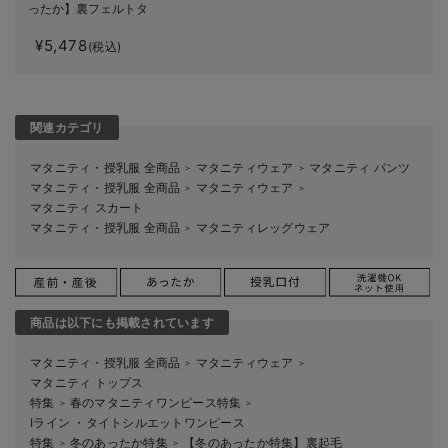
ったか】裏フェルトタ
ッチデニムテーパード
¥5,478
パンツ【出産後も長く
(税込)
使える】
関連カテゴリ
マタニティ・授乳服 全商品
マタニティウェア
マタニティ パンツ
＞
＞
マタニティ・授乳服 全商品
マタニティウェア
＞
＞
マタニティ スカート
マタニティ・授乳服 全商品
マタニティレッグウェア
＞
商品は以下にも掲載されています
マタニティ・授乳服 全商品
マタニティウェア
＞
＞
マタニティ トップス
特集
春のマタニティワンピース特集
＞
＞
Iライン ・タイトシルエットワンピース
特集
冬のあったか特集
【冬のあったか特集】裏起毛
＞
＞