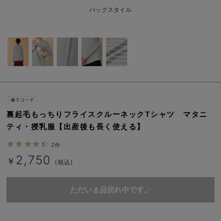
erbaviva（エルバビーバ）
バックスタイル
安心の日本製。先輩ママが買ってよかった！本当に必要な出産準備品
ハレの日に着るANGELIEBEのセレモニー
買って正解！高評価レビューアイテム
冬に可愛いニットがお得！
親子コーデ｜ママとベビーにおすすめ！
裏起毛もっちりフライスクルーネックTシャツ マタニ
ティ・授乳服【出産後も長く使える】
便利な育児家電
2件
Gift Selection 出産祝い
2,750
￥
(税込)
ロンパースはいつからいつまで使う？選ぶポイントも解説！
ただいま品切れ中です。
保育園・入園準備特集
ファルスカ