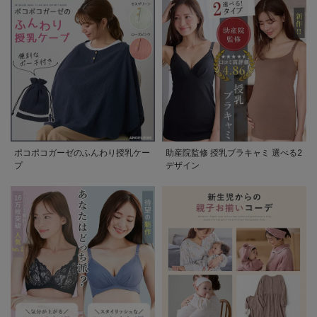
ポコポコガーゼのふんわり授乳ケー
助産院監修 授乳ブラキャミ 選べる2
プ
デザイン