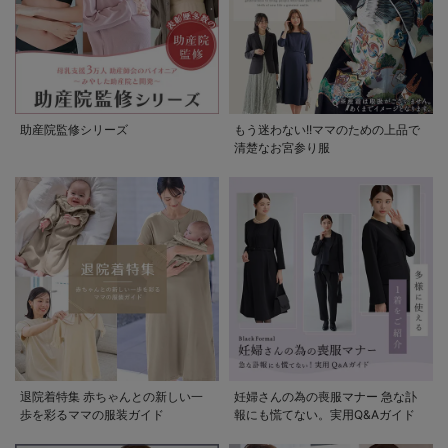
助産院監修シリーズ
もう迷わない!!ママのための上品で
清楚なお宮参り服
退院着特集 赤ちゃんとの新しい一
妊婦さんの為の喪服マナー 急な訃
歩を彩るママの服装ガイド
報にも慌てない。実用Q&Aガイド