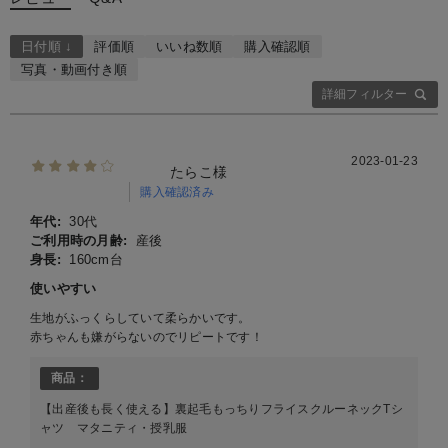
日付順 ↓
評価順
いいね数順
購入確認順
写真・動画付き順
詳細フィルター
2023-01-23
たらこ様
購入確認済み
年代:
30代
ご利用時の月齢:
産後
身長:
160cm台
使いやすい
生地がふっくらしていて柔らかいです。
赤ちゃんも嫌がらないのでリピートです！
商品：
【出産後も長く使える】裏起毛もっちりフライスクルーネックTシ
ャツ マタニティ・授乳服