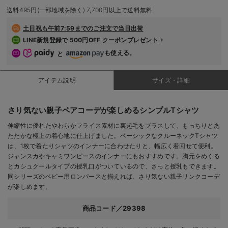
デロンギ
送料495円(一部地域を除く) 7,700円以上で送料無料
土日祝も
午前7:59までのご注文で当日出荷
入院準備の持ち物チェック
LINE新規登録で 500円OFF クーポンプレゼント
も使える。
と
アイテム説明
サイズ・詳細
さり気ない親子ペアコーデが楽しめるシンプルTシャツ
伸縮性に優れたやわらかフライス素材に裏起毛をプラスして、もっちりとあ
たたかな極上の着心地に仕上げました。ベーシックなクルーネックTシャツ
は、1枚で着たりシャツのインナーに合わせたりと、幅広く着回せて便利。
ジャンスカやキャミワンピースのインナーにもおすすめです。胸元をめくる
とカシュクールタイプの授乳口がついているので、さっと授乳もできます。
同シリーズのベビー用ロンパースと揃えれば、さり気ない親子リンクコーデ
が楽しめます。
商品コード／29398