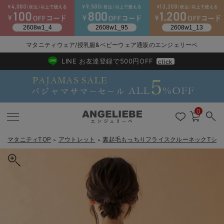
2026/NewArrival
送料495円(一部地域を除く) 7,700円以上で送料無料
マタニティウェア/授乳服&ベビーウェア通販のエンジェリーベ
LINE お友達登録で500円OFF
click
0
マタニティTOP
アウトレット
裏起毛もっちりフライスクルーネックTシ
＞
＞
戻る
戻る
戻る
戻る
戻る
戻る
戻る
戻る
戻る
戻る
戻る
戻る
戻る
戻る
戻る
戻る
戻る
戻る
戻る
戻る
戻る
戻る
戻る
戻る
戻る
戻る
戻る
戻る
戻る
戻る
戻る
マタニティウェア全て
マタニティ 下着・インナー全て
授乳服全て
マタニティ フォーマル全て
授乳用品全て
マタニティレッグウェア全て
マタニティ ボディケア全て
アウトレット全て
特集全て
再入荷全て
送料無料アイテム全て
ブラキャミ おまとめ
【37周年祭セール】
気温差別オススメアイ
マタニティウェア お
こだわりの履き心地！
出産準備応援割全て
春のマタニティワンピ
Gift Selection 
冬の冷え対策インナー
入院準備の持ち物チェ
冬のあったか特集全て
マタニティ ワンピース
授乳ワンピース
マタニティ スーツ
妊婦用 抱き枕・授乳クッション
マタニティストッキング・タイツ
妊娠線クリーム
【アウトレット】ワンピース
抗菌防臭加工
再入荷｜インナー
授乳ブラ・マタニティブラ（マタニティインナー・産後用品）
ワンピース
【37周年祭セール】2
【15℃】3月下旬～
動きやすく着回しでき
強撚スムース(コスパ
【おまとめ割】パジャ
カジュアル
ジャケット派
マタニティパジャマ
【オフィスカジュアル
レギンスタイプ
【フォーマル】ワンピ
【ベビー】長袖
ハンカチ
快適ウェア10%OFF
セットアップ・ レイ
〜3,000円（税込）
薄くてあったか
入院してすぐ使うグッ
【冬のあったか特集】