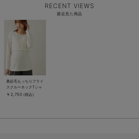
RECENT VIEWS
最近見た商品
商
品
詳
細
を
見
る
商
裏起毛もっちりフライ
品
スクルーネックTシャ
詳
細
ツ マタニティ・授乳
￥2,750
(税込)
を
服【出産後も長く使え
見
る
る】