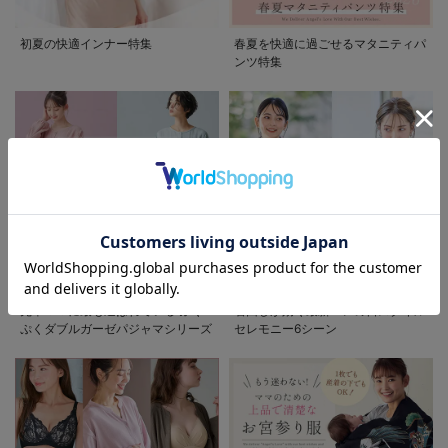
お買い物を続ける
カートへ進む
初夏の快適インナー特集
春夏を快適に過ごせるマタニティパ
ンツ特集
RELATED ITEMS
関連商品
1
お気に入り商品を確認する
【産前産後対応】
先輩ママに最も選ばれている!ぷく
着回しが効く最新ハレの日スタイル
【あったか】裏フ
ぷくダブルガーゼパジャマシリーズ
セレモニー6シーン
ェルトタッチデニ
¥5,478
(税込)
ムテーパードパン
ツ【出産後も長く
使える】