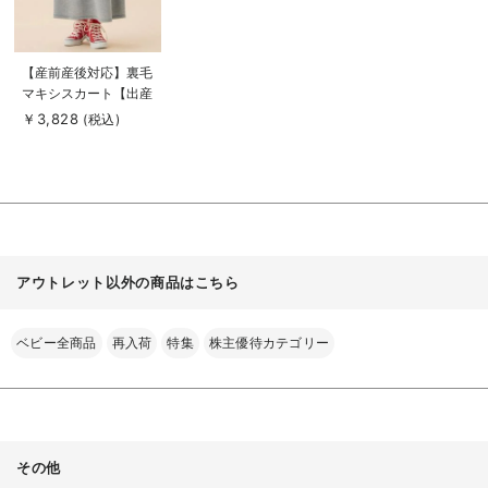
商
【産前産後対応】裏毛
品
マキシスカート【出産
詳
細
後も長く使える】
￥3,828
(税込)
を
見
る
アウトレット以外の商品はこちら
ベビー全商品
再入荷
特集
株主優待カテゴリー
その他