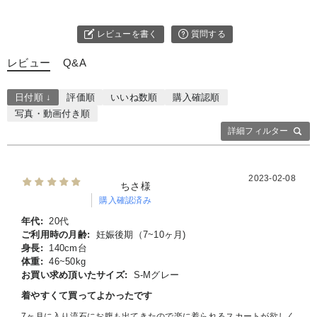
レビューを書く
質問する
レビュー
Q&A
日付順 ↓
評価順
いいね数順
購入確認順
写真・動画付き順
詳細フィルター
2023-02-08
ちさ様
購入確認済み
年代:
20代
ご利用時の月齢:
妊娠後期（7~10ヶ月)
身長:
140cm台
体重:
46~50kg
お買い求め頂いたサイズ:
S-Mグレー
着やすくて買ってよかったです
7ヶ月に入り流石にお腹も出てきたので楽に着られるスカートが欲しく