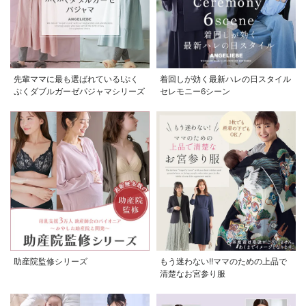
先輩ママに最も選ばれている!ぷく
着回しが効く最新ハレの日スタイル
ぷくダブルガーゼパジャマシリーズ
セレモニー6シーン
助産院監修シリーズ
もう迷わない!!ママのための上品で
清楚なお宮参り服