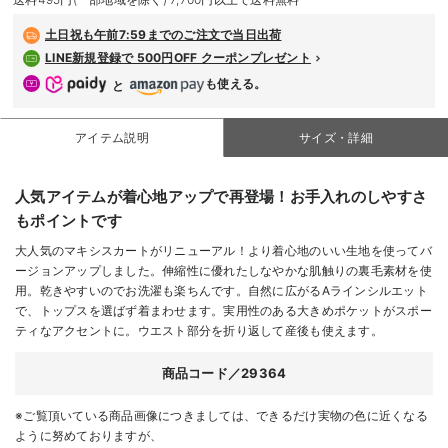
デロンギ
土日祝も
午前7:59までのご注文で当日出荷
LINE新規登録で 500円OFF クーポンプレゼント
入院準備の持ち物チェック
も使える。
と
アイテム説明
サイズ・詳細
人気アイテムが着心地アップで再登場！お手入れのしやすさ
もポイントです
大人気のマキシスカートがリニューアル！より着心地のいい生地を使ってバ
ージョンアップしました。伸縮性に優れたしなやかな肌触りの裏毛素材を使
用。乾きやすいのでお洗濯も楽ちんです。自然に広がるAラインシルエット
で、トップスを選ばず着まわせます。実用性のある大きめポケットがスポー
ティなアクセントに。ウエスト部分を折り返して産後も使えます。
商品コード／29364
※ご覧頂いている商品画像につきましては、できるだけ実物の色に近くなる
ように努めておりますが、