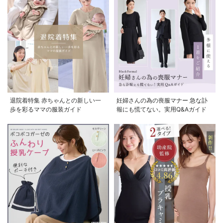
お気に入り商品を確認する
お買い物を続ける
カートへ進む
退院着特集 赤ちゃんとの新しい一
妊婦さんの為の喪服マナー 急な訃
歩を彩るママの服装ガイド
報にも慌てない。実用Q&Aガイド