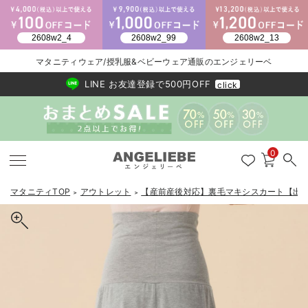
2026/NewArrival
送料495円(一部地域を除く) 7,700円以上で送料無料
マタニティウェア/授乳服&ベビーウェア通販のエンジェリーベ
LINE お友達登録で500円OFF
click
0
マタニティTOP
アウトレット
【産前産後対応】裏毛マキシスカート【出
＞
＞
戻る
戻る
戻る
戻る
戻る
戻る
戻る
戻る
戻る
戻る
戻る
戻る
戻る
戻る
戻る
戻る
戻る
戻る
戻る
戻る
戻る
戻る
戻る
戻る
戻る
戻る
戻る
戻る
戻る
戻る
戻る
マタニティウェア全て
マタニティ 下着・インナー全て
授乳服全て
マタニティ フォーマル全て
授乳用品全て
マタニティレッグウェア全て
マタニティ ボディケア全て
アウトレット全て
特集全て
再入荷全て
送料無料アイテム全て
ブラキャミ おまとめ
【37周年祭セール】
気温差別オススメアイ
マタニティウェア お
こだわりの履き心地！
出産準備応援割全て
春のマタニティワンピ
Gift Selection 
冬の冷え対策インナー
入院準備の持ち物チェ
冬のあったか特集全て
マタニティ ワンピース
授乳ワンピース
マタニティ スーツ
妊婦用 抱き枕・授乳クッション
マタニティストッキング・タイツ
妊娠線クリーム
【アウトレット】ワンピース
抗菌防臭加工
再入荷｜インナー
授乳ブラ・マタニティブラ（マタニティインナー・産後用品）
ワンピース
【37周年祭セール】2
【15℃】3月下旬～
動きやすく着回しでき
強撚スムース(コスパ
【おまとめ割】パジャ
カジュアル
ジャケット派
マタニティパジャマ
【オフィスカジュアル
レギンスタイプ
【フォーマル】ワンピ
【ベビー】長袖
ハンカチ
快適ウェア10%OFF
セットアップ・ レイ
〜3,000円（税込）
薄くてあったか
入院してすぐ使うグッ
【冬のあったか特集】