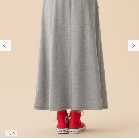
マタニティ パンツ
マタニティ ショーツ
授乳トップス
マタニティ オフィス 通勤服
授乳 ケープ
マタニティレギンス
【アウトレット】トップス・授乳トップス
透け防止
再入荷｜アウター
トップス
【37周年祭セール】4
【〜10℃】3月中旬
涼しくて可愛い「ワン
デニム
きれいめトップス派
マタニティインナー
【オフィスカジュアル
パンツタイプ
【フォーマル】ボトム
【ベビー】半袖
2WAYオール
Aライン ・フレアワ
〜5,000円（税込）
綿混素材
赤ちゃんへ使うもの
【冬のあったか特集】
マタニティ スカート
妊婦帯・腹帯・産前ガードル
マタニティ ドレス（結婚式・お呼ばれ）
【アウトレット】ボトムス
見えてもカワイイ
パンツ
レギンス
きれいめスカート派
ベビー
【フォーマル】トップ
【ベビー】グッズ
コンビ肌着
Iライン ・タイトシ
〜10,000円（税込）
腹巻・ひざ上パンツ
産後に使うグッズ
【冬のあったか特集】
マタニティ トップス
マタニティ 授乳 キャミソール
マタニティ フォーマル パンツ・ボトムス
【アウトレット】パジャマ
コットン素材
スカート
オフィス
きれいめ美脚パンツ派
短肌着
快適ウェア10%OFF
ジャンパースカート/
10,001円（税込）〜
保温&リカバリー
【冬のあったか特集】
マタニティ アウター（コート）・ママコート
産褥ショーツ
【アウトレット】インナー
冷房対策
パジャマ
ツィード派
セット
ワーク・オフィス
女の子におススメのギ
レギンス・タイツ
骨盤・マタニティベルト （妊娠中・産後）
【アウトレット】ベビー
接触冷感素材
インナー
MAX55%OFF ブラッ
王道シンプル派
カジュアル
男の子におススメのギ
カップ付きインナー
産後 ガードル インナー
Tシャツブラ
雑貨
セットアップ派
フォーマル / オケー
定番ギフト
あったか度◎
マタニティ 腹巻き
ブラトップ
ベビー
あったかアイテム｜ベ
もらって嬉しいギフト
裏起毛素材
親子セット
かわいくておもしろい
快適機能ウェア特集 トップス
何枚あっても嬉しいア
快適機能ウェア特集 ボトムス
長く使えるアイテム
快適機能ウェア特集 パジャマ
お部屋映えアイテム
1
/
5