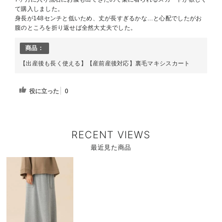
て購入しました。
身長が148センチと低いため、丈が長すぎるかな…と心配でしたがお
腹のところを折り返せば全然大丈夫でした。
商品：
【出産後も長く使える】【産前産後対応】裏毛マキシスカート
役に立った
0
RECENT VIEWS
最近見た商品
商
品
詳
細
を
見
る