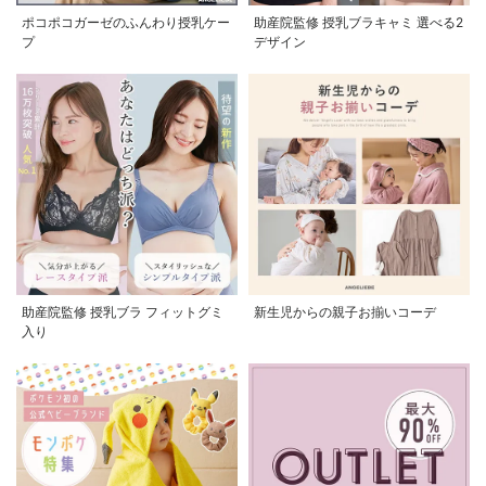
ポコポコガーゼのふんわり授乳ケー
助産院監修 授乳ブラキャミ 選べる2
プ
デザイン
助産院監修 授乳ブラ フィットグミ
新生児からの親子お揃いコーデ
入り