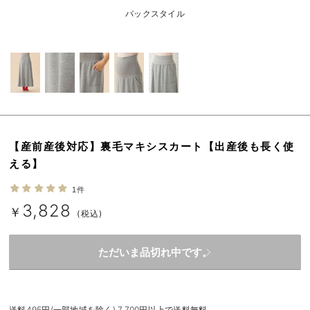
erbaviva（エルバビーバ）
バックスタイル
安心の日本製。先輩ママが買ってよかった！本当に必要な出産準備品
ハレの日に着るANGELIEBEのセレモニー
買って正解！高評価レビューアイテム
冬に可愛いニットがお得！
【産前産後対応】裏毛マキシスカート【出産後も長く使
親子コーデ｜ママとベビーにおすすめ！
える】
便利な育児家電
1件
3,828
Gift Selection 出産祝い
￥
(税込)
ロンパースはいつからいつまで使う？選ぶポイントも解説！
ただいま品切れ中です。
保育園・入園準備特集
ファルスカ
送料495円(一部地域を除く) 7,700円以上で送料無料