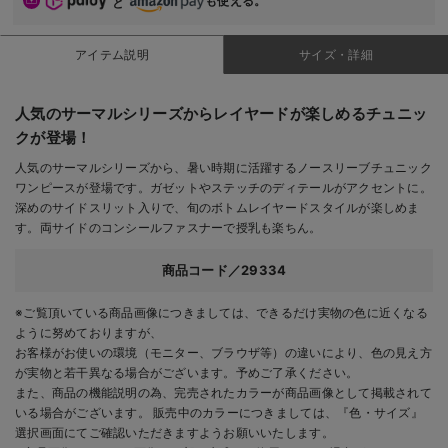
も使える。
と
アイテム説明
サイズ・詳細
人気のサーマルシリーズからレイヤードが楽しめるチュニッ
クが登場！
人気のサーマルシリーズから、暑い時期に活躍するノースリーブチュニック
ワンピースが登場です。ガゼットやステッチのディテールがアクセントに。
深めのサイドスリット入りで、旬のボトムレイヤードスタイルが楽しめま
す。両サイドのコンシールファスナーで授乳も楽ちん。
商品コード／29334
※ご覧頂いている商品画像につきましては、できるだけ実物の色に近くなる
ように努めておりますが、
お客様がお使いの環境（モニター、ブラウザ等）の違いにより、色の見え方
が実物と若干異なる場合がございます。予めご了承ください。
また、商品の機能説明の為、完売されたカラーが商品画像として掲載されて
いる場合がございます。 販売中のカラーにつきましては、『色・サイズ』
選択画面にてご確認いただきますようお願いいたします。