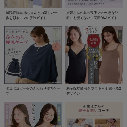
退院着特集 赤ちゃんとの新しい一
妊婦さんの為の喪服マナー 急な訃
歩を彩るママの服装ガイド
報にも慌てない。実用Q&Aガイド
ポコポコガーゼのふんわり授乳ケー
助産院監修 授乳ブラキャミ 選べる2
プ
デザイン