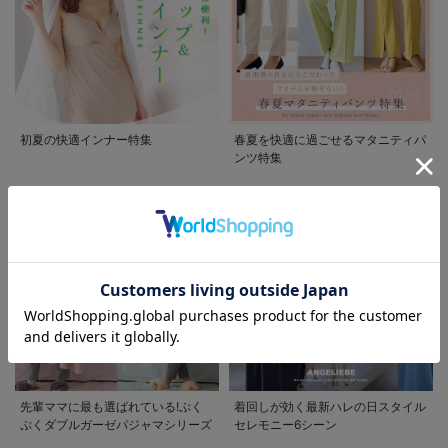
お買い物を続ける
カートへ進む
RELATED ITEMS
初夏の快適インナー特集
春夏を快適に過ごせるマタニティパ
関連商品
ンツ特集
1
お気に入り商品を確認する
50%OFF
【接触冷感】P・
パンツ さらっと
ひんやりパウダー
先輩ママに最も選ばれている!ぷく
着回しが効く最新ハレの日スタイル
¥2,530
(税込)
カラースキニー
ぷくダブルガーゼパジャマシリーズ
セレモニー6シーン