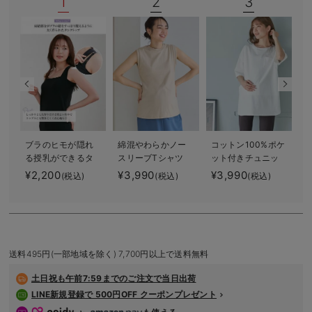
1
2
3
デロンギ
入院準備の持ち物チェック
ブラのヒモが隠れ
綿混やわらかノー
コットン100%ポケ
る授乳ができるタ
スリーブTシャツ
ット付きチュニッ
ンクトップ 抗菌
マタニティ・産後
クトップス マタ
¥2,200
¥3,990
¥3,990
(税込)
(税込)
(税込)
防臭 綿混モダー
授乳服【出産後も
ニティ・授乳服
ル
長く使える】
【出産後も長く使
える】
送料495円(一部地域を除く) 7,700円以上で送料無料
土日祝も
午前7:59までのご注文で当日出荷
LINE新規登録で 500円OFF クーポンプレゼント