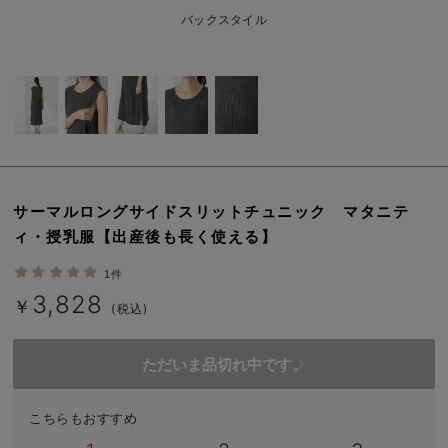
erbaviva（エルバビーバ）
バックスタイル
安心の日本製。先輩ママが買ってよかった！本当に必要な出産準備品
ハレの日に着るANGELIEBEのセレモニー
買って正解！高評価レビューアイテム
冬に可愛いニットがお得！
サーマルロングサイドスリットチュニック マタニテ
親子コーデ｜ママとベビーにおすすめ！
ィ・授乳服【出産後も長く使える】
便利な育児家電
1件
3,828
Gift Selection 出産祝い
￥
(税込)
ロンパースはいつからいつまで使う？選ぶポイントも解説！
ただいま品切れ中です。
保育園・入園準備特集
こちらもおすすめ
ファルスカ