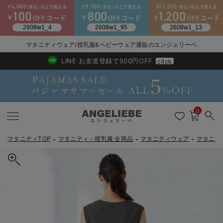
2026/NewArrival
送料495円(一部地域を除く) 7,700円以上で送料無料
マタニティウェア/授乳服&ベビーウェア通販のエンジェリーベ
LINE お友達登録で500円OFF
click
0
マタニティTOP
マタニティ・授乳服 全商品
マタニティウェア
マタニテ
＞
＞
＞
戻る
戻る
戻る
戻る
戻る
戻る
戻る
戻る
戻る
戻る
戻る
戻る
戻る
戻る
戻る
戻る
戻る
戻る
戻る
戻る
戻る
戻る
戻る
戻る
戻る
戻る
戻る
戻る
戻る
戻る
戻る
マタニティウェア全て
マタニティ 下着・インナー全て
授乳服全て
マタニティ フォーマル全て
授乳用品全て
マタニティレッグウェア全て
マタニティ ボディケア全て
アウトレット全て
特集全て
再入荷全て
送料無料アイテム全て
ブラキャミ おまとめ
【37周年祭セール】
気温差別オススメアイ
マタニティウェア お
こだわりの履き心地！
出産準備応援割全て
春のマタニティワンピ
Gift Selection 
冬の冷え対策インナー
入院準備の持ち物チェ
冬のあったか特集全て
マタニティ ワンピース
授乳ワンピース
マタニティ スーツ
妊婦用 抱き枕・授乳クッション
マタニティストッキング・タイツ
妊娠線クリーム
【アウトレット】ワンピース
抗菌防臭加工
再入荷｜インナー
授乳ブラ・マタニティブラ（マタニティインナー・産後用品）
ワンピース
【37周年祭セール】2
【15℃】3月下旬～
動きやすく着回しでき
強撚スムース(コスパ
【おまとめ割】パジャ
カジュアル
ジャケット派
マタニティパジャマ
【オフィスカジュアル
レギンスタイプ
【フォーマル】ワンピ
【ベビー】長袖
ハンカチ
快適ウェア10%OFF
セットアップ・ レイ
〜3,000円（税込）
薄くてあったか
入院してすぐ使うグッ
【冬のあったか特集】