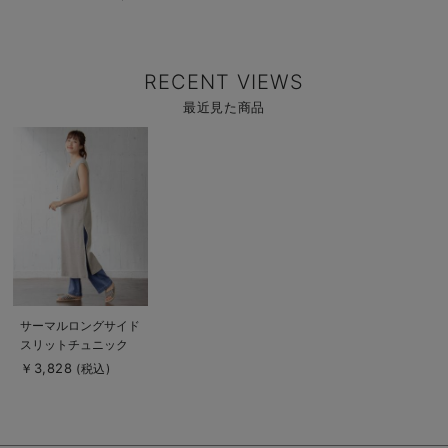
RECENT VIEWS
最近見た商品
商
品
詳
細
を
見
る
商
サーマルロングサイド
品
スリットチュニック
詳
細
マタニティ・授乳服
￥3,828
(税込)
を
【出産後も長く使え
見
る
る】