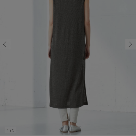
マタニティ パンツ
マタニティ ショーツ
授乳トップス
マタニティ オフィス 通勤服
授乳 ケープ
マタニティレギンス
【アウトレット】トップス・授乳トップス
透け防止
再入荷｜アウター
トップス
【37周年祭セール】4
【〜10℃】3月中旬
涼しくて可愛い「ワン
デニム
きれいめトップス派
マタニティインナー
【オフィスカジュアル
パンツタイプ
【フォーマル】ボトム
【ベビー】半袖
2WAYオール
Aライン ・フレアワ
〜5,000円（税込）
綿混素材
赤ちゃんへ使うもの
【冬のあったか特集】
マタニティ スカート
妊婦帯・腹帯・産前ガードル
マタニティ ドレス（結婚式・お呼ばれ）
【アウトレット】ボトムス
見えてもカワイイ
パンツ
レギンス
きれいめスカート派
ベビー
【フォーマル】トップ
【ベビー】グッズ
コンビ肌着
Iライン ・タイトシ
〜10,000円（税込）
腹巻・ひざ上パンツ
産後に使うグッズ
【冬のあったか特集】
マタニティ トップス
マタニティ 授乳 キャミソール
マタニティ フォーマル パンツ・ボトムス
【アウトレット】パジャマ
コットン素材
スカート
オフィス
きれいめ美脚パンツ派
短肌着
快適ウェア10%OFF
ジャンパースカート/
10,001円（税込）〜
保温&リカバリー
【冬のあったか特集】
マタニティ アウター（コート）・ママコート
産褥ショーツ
【アウトレット】インナー
冷房対策
パジャマ
ツィード派
セット
ワーク・オフィス
女の子におススメのギ
レギンス・タイツ
骨盤・マタニティベルト （妊娠中・産後）
【アウトレット】ベビー
接触冷感素材
インナー
MAX55%OFF ブラッ
王道シンプル派
カジュアル
男の子におススメのギ
カップ付きインナー
産後 ガードル インナー
Tシャツブラ
雑貨
セットアップ派
フォーマル / オケー
定番ギフト
あったか度◎
マタニティ 腹巻き
ブラトップ
ベビー
あったかアイテム｜ベ
もらって嬉しいギフト
裏起毛素材
親子セット
かわいくておもしろい
快適機能ウェア特集 トップス
何枚あっても嬉しいア
快適機能ウェア特集 ボトムス
長く使えるアイテム
快適機能ウェア特集 パジャマ
お部屋映えアイテム
1
/
5