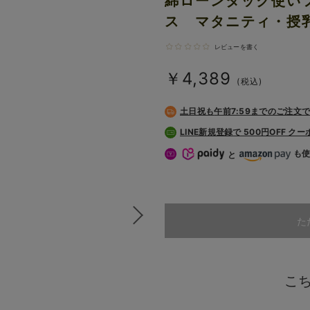
綿ローンタック使い
ス マタニティ・授
レビューを書く
￥4,389
(税込)
土日祝も
午前7:59までのご注文
LINE新規登録で 500円OFF ク
も
と
た
こ