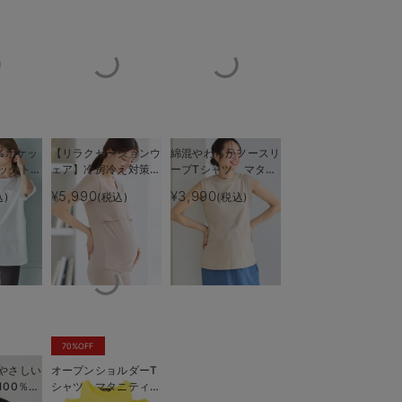
%ポケッ
【リラクゼーションウ
綿混やわらかノースリ
ックトッ
ェア】冷房冷え対策
ーブTシャツ マタニ
ティ・授
保温＆リカバリーサポ
ティ・産後授乳服【出
¥5,990
¥3,990
込)
(税込)
(税込)
授乳も楽々
きちんと感
も長く使
ート momRest 半
産後も長く使える】
袖Tシャツ
efe×ANGELIEBEコラ
ボ 光電子 日本製
70%OFF
やさしい
オープンショルダーT
100％授
シャツ マタニティ・