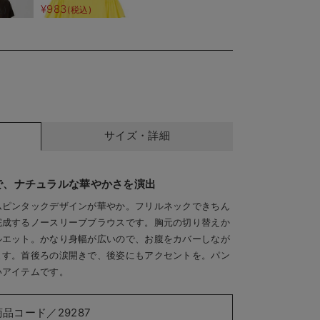
授乳服
¥983
込)
(税込)
サイズ・詳細
で、ナチュラルな華やかさを演出
ムピンタックデザインが華やか。フリルネックできちん
完成するノースリーブブラウスです。胸元の切り替えか
ルエット。かなり身幅が広いので、お腹をカバーしなが
ます。首後ろの涙開きで、後姿にもアクセントを。パン
いアイテムです。
商品コード／29287