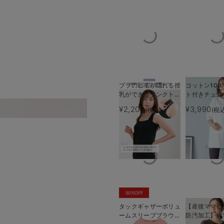
ブラのヒモが隠れる授
コットン100
乳ができるタンクトッ
ト付きチュニ
プ 抗菌防臭 綿混モ
プス マタニ
¥2,200
¥3,990
(税込)
(税
身幅が広いので
ダール
乳服【出産後
える】
50%OFF
タックギャザーボリュ
【産後ママに
ームスリーブブラウ
防汚加工】綿