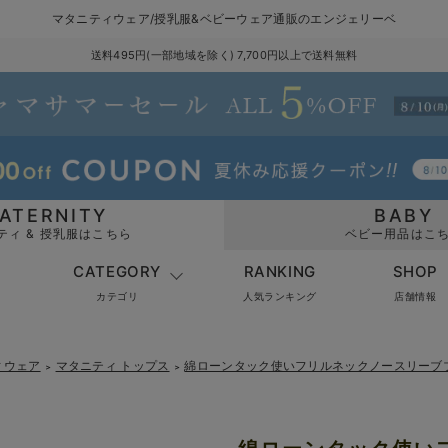
マタニティウェア/授乳服&ベビーウェア通販のエンジェリーベ
送料495円(一部地域を除く) 7,700円以上で送料無料
ATERNITY
BABY
ティ & 授乳服はこちら
ベビー用品はこ
CATEGORY
RANKING
SHOP
カテゴリ
人気ランキング
店舗情報
ィウェア
マタニティ トップス
綿ローンタック使いフリルネックノースリーブ
＞
＞