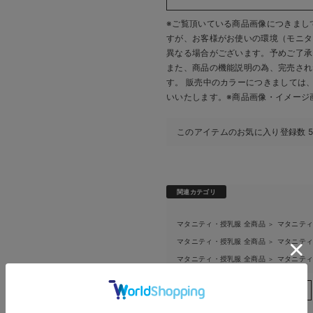
※ご覧頂いている商品画像につきまし
すが、
お客様がお使いの環境（モニタ
異なる場合がございます。予めご了承
また、商品の機能説明の為、完売され
す。 販売中のカラーにつきましては
いいたします。
※商品画像・イメージ
このアイテムのお気に入り登録数
関連カテゴリ
マタニティ・授乳服 全商品
マタニテ
＞
マタニティ・授乳服 全商品
マタニテ
＞
マタニティ・授乳服 全商品
マタニテ
＞