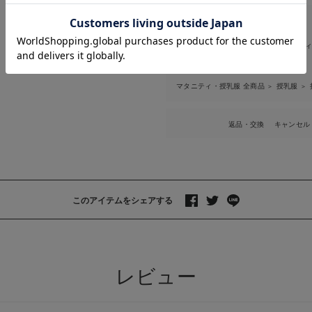
お気に入り商品を確認する
お買い物を続ける
カートへ進む
商品は以下にも掲載されています
マタニティ・授乳服 全商品
マタニテ
＞
特集
マタニティ・授乳服 全商品
授乳服
＞
＞
返品・交換
キャンセル
このアイテムをシェアする
>
レビュー