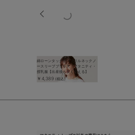
商
綿ローンタック使いフリルネックノ
商
ースリーブブラウス マタニティ・
品
品
授乳服【出産後も長く使える】
詳
詳
￥4,389
(税込)
細
細
を
を
見
見
る
る