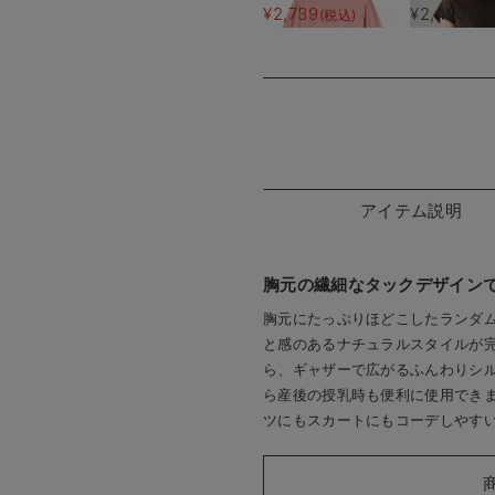
ス マタニティ・授乳
乳半袖TEE
¥2,739
¥2,490
(税込)
(税
服【出産後も長く使え
る】
アイテム説明
胸元の繊細なタックデザイン
胸元にたっぷりほどこしたランダ
と感のあるナチュラルスタイルが
ら、ギャザーで広がるふんわりシ
ら産後の授乳時も便利に使用でき
ツにもスカートにもコーデしやす