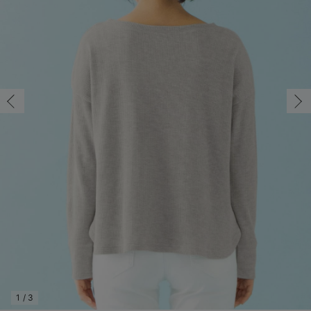
マタニティ パンツ
マタニティ ショーツ
授乳トップス
マタニティ オフィス 通勤服
授乳 ケープ
マタニティレギンス
【アウトレット】トップス・授乳トップス
透け防止
再入荷｜アウター
トップス
【37周年祭セール】4
【〜10℃】3月中旬
涼しくて可愛い「ワン
デニム
きれいめトップス派
マタニティインナー
【オフィスカジュアル
パンツタイプ
【フォーマル】ボトム
【ベビー】半袖
2WAYオール
Aライン ・フレアワ
〜5,000円（税込）
綿混素材
赤ちゃんへ使うもの
【冬のあったか特集】
マタニティ スカート
妊婦帯・腹帯・産前ガードル
マタニティ ドレス（結婚式・お呼ばれ）
【アウトレット】ボトムス
見えてもカワイイ
パンツ
レギンス
きれいめスカート派
ベビー
【フォーマル】トップ
【ベビー】グッズ
コンビ肌着
Iライン ・タイトシ
〜10,000円（税込）
腹巻・ひざ上パンツ
産後に使うグッズ
【冬のあったか特集】
マタニティ トップス
マタニティ 授乳 キャミソール
マタニティ フォーマル パンツ・ボトムス
【アウトレット】パジャマ
コットン素材
スカート
オフィス
きれいめ美脚パンツ派
短肌着
快適ウェア10%OFF
ジャンパースカート/
10,001円（税込）〜
保温&リカバリー
【冬のあったか特集】
マタニティ アウター（コート）・ママコート
産褥ショーツ
【アウトレット】インナー
冷房対策
パジャマ
ツィード派
セット
ワーク・オフィス
女の子におススメのギ
レギンス・タイツ
骨盤・マタニティベルト （妊娠中・産後）
【アウトレット】ベビー
接触冷感素材
インナー
MAX55%OFF ブラッ
王道シンプル派
カジュアル
男の子におススメのギ
カップ付きインナー
産後 ガードル インナー
Tシャツブラ
雑貨
セットアップ派
フォーマル / オケー
定番ギフト
あったか度◎
マタニティ 腹巻き
ブラトップ
ベビー
あったかアイテム｜ベ
もらって嬉しいギフト
裏起毛素材
親子セット
かわいくておもしろい
快適機能ウェア特集 トップス
何枚あっても嬉しいア
快適機能ウェア特集 ボトムス
長く使えるアイテム
快適機能ウェア特集 パジャマ
お部屋映えアイテム
1
/
3