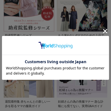
お買い物を続ける
カートへ進む
RELATED ITEMS
関連商品
1
助産院監修シリーズ
もう迷わない!!ママのための上品で
清楚なお宮参り服
お気に入り商品を確認する
70%OFF
【マタニティ・授
乳服】P・パン
ツ ベビースキン
¥1,643
(税込)
カラーストレッチ
シガレット
退院着特集 赤ちゃんとの新しい一
妊婦さんの為の喪服マナー 急な訃
歩を彩るママの服装ガイド
報にも慌てない。実用Q&Aガイド