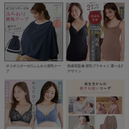
ポコポコガーゼのふんわり授乳ケー
助産院監修 授乳ブラキャミ 選べる2
プ
デザイン