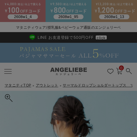
2026/NewArrival
送料495円(一部地域を除く) 7,700円以上で送料無料
マタニティウェア/授乳服&ベビーウェア通販のエンジェリーベ
LINE お友達登録で500円OFF
click
0
マタニティTOP
アウトレット
サーマルドロップショルダートップス マ
＞
＞
戻る
戻る
戻る
戻る
戻る
戻る
戻る
戻る
戻る
戻る
戻る
戻る
戻る
戻る
戻る
戻る
戻る
戻る
戻る
戻る
戻る
戻る
戻る
戻る
戻る
戻る
戻る
戻る
戻る
戻る
戻る
マタニティウェア全て
マタニティ 下着・インナー全て
授乳服全て
マタニティ フォーマル全て
授乳用品全て
マタニティレッグウェア全て
マタニティ ボディケア全て
アウトレット全て
特集全て
再入荷全て
送料無料アイテム全て
ブラキャミ おまとめ
【37周年祭セール】
気温差別オススメアイ
マタニティウェア お
こだわりの履き心地！
出産準備応援割全て
春のマタニティワンピ
Gift Selection 
冬の冷え対策インナー
入院準備の持ち物チェ
冬のあったか特集全て
マタニティ ワンピース
授乳ワンピース
マタニティ スーツ
妊婦用 抱き枕・授乳クッション
マタニティストッキング・タイツ
妊娠線クリーム
【アウトレット】ワンピース
抗菌防臭加工
再入荷｜インナー
授乳ブラ・マタニティブラ（マタニティインナー・産後用品）
ワンピース
【37周年祭セール】2
【15℃】3月下旬～
動きやすく着回しでき
強撚スムース(コスパ
【おまとめ割】パジャ
カジュアル
ジャケット派
マタニティパジャマ
【オフィスカジュアル
レギンスタイプ
【フォーマル】ワンピ
【ベビー】長袖
ハンカチ
快適ウェア10%OFF
セットアップ・ レイ
〜3,000円（税込）
薄くてあったか
入院してすぐ使うグッ
【冬のあったか特集】