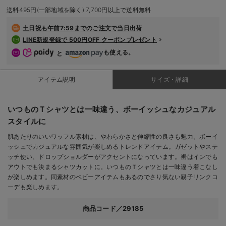
デロンギ
送料495円(一部地域を除く) 7,700円以上で送料無料
土日祝も
午前7:59までのご注文で当日出荷
入院準備の持ち物チェック
LINE新規登録で 500円OFF クーポンプレゼント
も使える。
と
アイテム説明
サイズ・詳細
いつものＴシャツとは一味違う、ボーイッシュなカジュアル
スタイルに
肌あたりのいいワッフル素材は、やわらかさと伸縮性の良さも魅力。ボーイ
ッシュでカジュアルな雰囲気が楽しめるトレンドアイテム。ガゼットやステ
ッチ使い、ドロップショルダーがアクセントになっています。裾はインでも
アウトでも決まるシャツカットに。いつものＴシャツとは一味違う着こなし
が楽しめます。同素材のベビーアイテムもあるのでさり気ない親子リンクコ
ーデも楽しめます。
商品コード／29185