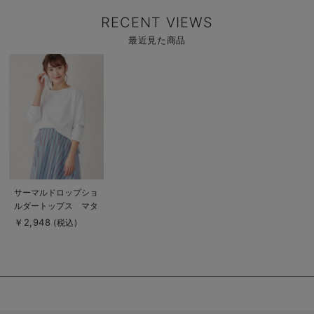
RECENT VIEWS
最近見た商品
商
品
詳
細
を
見
る
商
サーマルドロップショ
品
ルダートップス マタ
詳
細
ニティ・授乳服【出産
￥2,948
(税込)
を
後も長く使える】
見
る