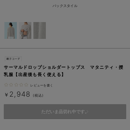
erbaviva（エルバビーバ）
バックスタイル
安心の日本製。先輩ママが買ってよかった！本当に必要な出産準備品
ハレの日に着るANGELIEBEのセレモニー
買って正解！高評価レビューアイテム
冬に可愛いニットがお得！
親子コーデ｜ママとベビーにおすすめ！
サーマルドロップショルダートップス マタニティ・授
乳服【出産後も長く使える】
便利な育児家電
レビューを書く
Gift Selection 出産祝い
2,948
￥
(税込)
ロンパースはいつからいつまで使う？選ぶポイントも解説！
ただいま品切れ中です。
保育園・入園準備特集
ファルスカ