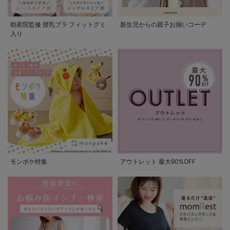
助産院監修 授乳ブラ フィットグミ
新生児からの親子お揃いコーデ
入り
モンポケ特集
アウトレット 最大90%OFF