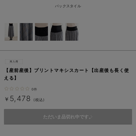
erbaviva（エルバビーバ）
バックスタイル
安心の日本製。先輩ママが買ってよかった！本当に必要な出産準備品
ハレの日に着るANGELIEBEのセレモニー
買って正解！高評価レビューアイテム
冬に可愛いニットがお得！
親子コーデ｜ママとベビーにおすすめ！
【産前産後】プリントマキシスカート【出産後も長く使
える】
便利な育児家電
0件
Gift Selection 出産祝い
5,478
￥
(税込)
ロンパースはいつからいつまで使う？選ぶポイントも解説！
ただいま品切れ中です。
保育園・入園準備特集
ファルスカ