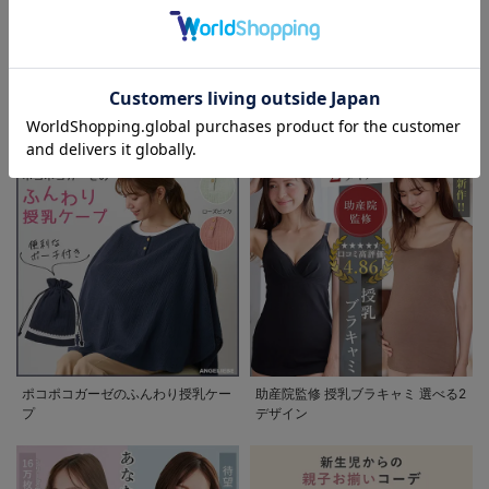
お気に入り商品を確認する
お買い物を続ける
カートへ進む
退院着特集 赤ちゃんとの新しい一
妊婦さんの為の喪服マナー 急な訃
歩を彩るママの服装ガイド
報にも慌てない。実用Q&Aガイド
ポコポコガーゼのふんわり授乳ケー
助産院監修 授乳ブラキャミ 選べる2
プ
デザイン