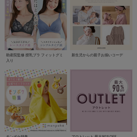
助産院監修 授乳ブラ フィットグミ
新生児からの親子お揃いコーデ
入り
モンポケ特集
アウトレット 最大90%OFF