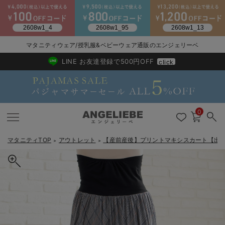
2026/NewArrival
送料495円(一部地域を除く) 7,700円以上で送料無料
マタニティウェア/授乳服&ベビーウェア通販のエンジェリーベ
LINE お友達登録で500円OFF
click
0
マタニティTOP
アウトレット
【産前産後】プリントマキシスカート【出
＞
＞
戻る
戻る
戻る
戻る
戻る
戻る
戻る
戻る
戻る
戻る
戻る
戻る
戻る
戻る
戻る
戻る
戻る
戻る
戻る
戻る
戻る
戻る
戻る
戻る
戻る
戻る
戻る
戻る
戻る
戻る
戻る
マタニティウェア全て
マタニティ 下着・インナー全て
授乳服全て
マタニティ フォーマル全て
授乳用品全て
マタニティレッグウェア全て
マタニティ ボディケア全て
アウトレット全て
特集全て
再入荷全て
送料無料アイテム全て
ブラキャミ おまとめ
【37周年祭セール】
気温差別オススメアイ
マタニティウェア お
こだわりの履き心地！
出産準備応援割全て
春のマタニティワンピ
Gift Selection 
冬の冷え対策インナー
入院準備の持ち物チェ
冬のあったか特集全て
マタニティ ワンピース
授乳ワンピース
マタニティ スーツ
妊婦用 抱き枕・授乳クッション
マタニティストッキング・タイツ
妊娠線クリーム
【アウトレット】ワンピース
抗菌防臭加工
再入荷｜インナー
授乳ブラ・マタニティブラ（マタニティインナー・産後用品）
ワンピース
【37周年祭セール】2
【15℃】3月下旬～
動きやすく着回しでき
強撚スムース(コスパ
【おまとめ割】パジャ
カジュアル
ジャケット派
マタニティパジャマ
【オフィスカジュアル
レギンスタイプ
【フォーマル】ワンピ
【ベビー】長袖
ハンカチ
快適ウェア10%OFF
セットアップ・ レイ
〜3,000円（税込）
薄くてあったか
入院してすぐ使うグッ
【冬のあったか特集】