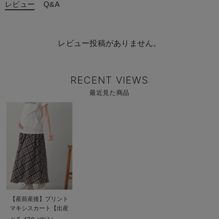
レビュー
Q&A
レビュー投稿がありません。
RECENT VIEWS
最近見た商品
商
品
詳
細
を
見
る
商
【産前産後】プリント
品
マキシスカート【出産
詳
細
後も長く使える】