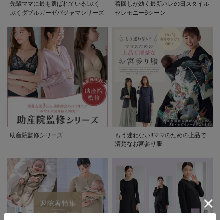
先輩ママに最も選ばれている!ぷく
着回しが効く最新ハレの日スタイル
ぷくダブルガーゼパジャマシリーズ
セレモニー6シーン
助産院監修シリーズ
もう迷わない!!ママのための上品で
清楚なお宮参り服