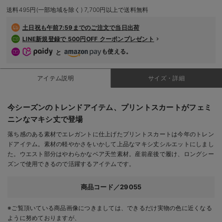
デロンギ
送料495円(一部地域を除く) 7,700円以上で送料無料
土日祝も
午前7:59までのご注文で当日出荷
入院準備の持ち物チェック
LINE新規登録で 500円OFF クーポンプレゼント
も使える。
と
アイテム説明
サイズ・詳細
今シーズンのトレンドアイテム、プリントスカートがフェミ
ニンなマキシ丈で登場
落ち感のある素材でエレガントに仕上げたプリントスカートは今年のトレン
ドアイテム。素材の軽やかさをいかして上品なマキシ丈シルエットにしまし
た。ウエスト部分はやわらかなベア天竺素材。産前産後で履け、ロングシー
ズンで使用できるので活躍するアイテムです。
商品コード／29055
※ご覧頂いている商品画像につきましては、できるだけ実物の色に近くなる
ように努めておりますが、