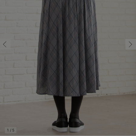
マタニティ パンツ
マタニティ ショーツ
授乳トップス
マタニティ オフィス 通勤服
授乳 ケープ
マタニティレギンス
【アウトレット】トップス・授乳トップス
透け防止
再入荷｜アウター
トップス
【37周年祭セール】4
【〜10℃】3月中旬
涼しくて可愛い「ワン
デニム
きれいめトップス派
マタニティインナー
【オフィスカジュアル
パンツタイプ
【フォーマル】ボトム
【ベビー】半袖
2WAYオール
Aライン ・フレアワ
〜5,000円（税込）
綿混素材
赤ちゃんへ使うもの
【冬のあったか特集】
マタニティ スカート
妊婦帯・腹帯・産前ガードル
マタニティ ドレス（結婚式・お呼ばれ）
【アウトレット】ボトムス
見えてもカワイイ
パンツ
レギンス
きれいめスカート派
ベビー
【フォーマル】トップ
【ベビー】グッズ
コンビ肌着
Iライン ・タイトシ
〜10,000円（税込）
腹巻・ひざ上パンツ
産後に使うグッズ
【冬のあったか特集】
マタニティ トップス
マタニティ 授乳 キャミソール
マタニティ フォーマル パンツ・ボトムス
【アウトレット】パジャマ
コットン素材
スカート
オフィス
きれいめ美脚パンツ派
短肌着
快適ウェア10%OFF
ジャンパースカート/
10,001円（税込）〜
保温&リカバリー
【冬のあったか特集】
マタニティ アウター（コート）・ママコート
産褥ショーツ
【アウトレット】インナー
冷房対策
パジャマ
ツィード派
セット
ワーク・オフィス
女の子におススメのギ
レギンス・タイツ
骨盤・マタニティベルト （妊娠中・産後）
【アウトレット】ベビー
接触冷感素材
インナー
MAX55%OFF ブラッ
王道シンプル派
カジュアル
男の子におススメのギ
カップ付きインナー
産後 ガードル インナー
Tシャツブラ
雑貨
セットアップ派
フォーマル / オケー
定番ギフト
あったか度◎
マタニティ 腹巻き
ブラトップ
ベビー
あったかアイテム｜ベ
もらって嬉しいギフト
裏起毛素材
親子セット
かわいくておもしろい
快適機能ウェア特集 トップス
何枚あっても嬉しいア
快適機能ウェア特集 ボトムス
長く使えるアイテム
快適機能ウェア特集 パジャマ
お部屋映えアイテム
1
/
5