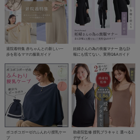
退院着特集 赤ちゃんとの新しい一
妊婦さんの為の喪服マナー 急な訃
歩を彩るママの服装ガイド
報にも慌てない。実用Q&Aガイド
ポコポコガーゼのふんわり授乳ケー
助産院監修 授乳ブラキャミ 選べる2
プ
デザイン