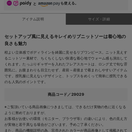
も使える。
と
アイテム説明
サイズ・詳細
セットアップ風に見えるキレイめリブニットソーは着心地の
良さも魅力
程よい立体感でボディラインを綺麗に見せるリブワンピース。ニット見えす
るニットソー素材で、ちくちくしない快適な着心地でウォーム感も演出して
くれます。たっぷりギャザーを入れたフレアスカートは、ロング丈で旬な雰
囲気に。お腹まわりも目立たせず、産前～産後まで着まわしやすいアイテム
です。授乳服に見えないデザインと、トップスをめくって簡単に授乳できる
のも人気のポイントです。
商品コード／29029
※ご覧頂いている商品画像につきましては、できるだけ実物の色に近くなる
ように努めておりますが、
お客様がお使いの環境（モニター、ブラウザ等）の違いにより、色の見え方
が実物と若干異なる場合がございます。予めご了承ください。
また、商品の機能説明の為、完売されたカラーが商品画像として掲載されて