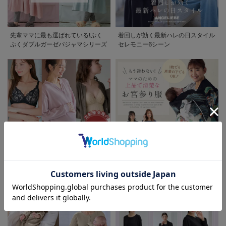
先輩ママに最も選ばれている!ぷく
着回しが効く最新ハレの日スタイル
ぷくダブルガーゼパジャマシリーズ
セレモニー6シーン
お気に入り商品を確認する
お買い物を続ける
カートへ進む
助産院監修シリーズ
もう迷わない!!ママのための上品で
清楚なお宮参り服