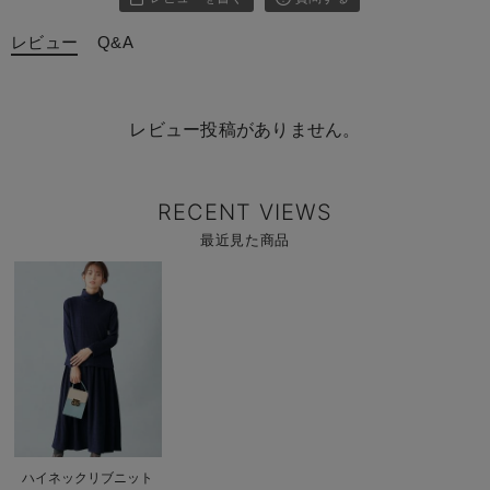
レビュー
Q&A
レビュー投稿がありません。
RECENT VIEWS
最近見た商品
商
品
詳
細
を
見
る
商
ハイネックリブニット
品