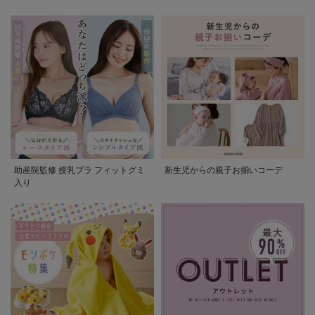
助産院監修 授乳ブラ フィットグミ
新生児からの親子お揃いコーデ
入り