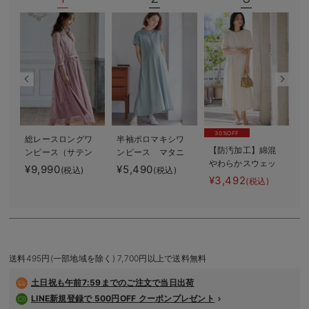
デロンギ
入院準備の持ち物チェック
30%OFF
総レースロングワ
半袖ポロマキシワ
【防汚加工】綿混
ンピース（サテン
ンピース マタニ
やわらかスウェッ
リボンベルト
ティ・授乳服【出
¥9,990
¥5,490
¥
(税込)
(税込)
ト半袖フレアワン
付） マタニテ
産後も長く使え
¥3,492
(税込)
ピース マタニテ
ィ・授乳服【出産
る】
ィ・産後【出産後
後も長く使える】
も長く使える】
送料495円(一部地域を除く) 7,700円以上で送料無料
土日祝も
午前7:59までのご注文で当日出荷
LINE新規登録で 500円OFF クーポンプレゼント