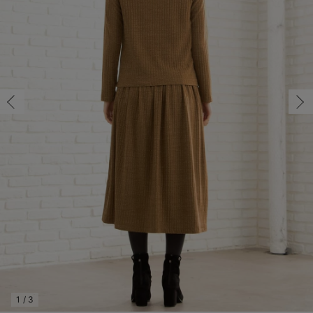
マタニティ パンツ
マタニティ ショーツ
授乳トップス
マタニティ オフィス 通勤服
授乳 ケープ
マタニティレギンス
【アウトレット】トップス・授乳トップス
透け防止
再入荷｜アウター
トップス
【37周年祭セール】4
【〜10℃】3月中旬
涼しくて可愛い「ワン
デニム
きれいめトップス派
マタニティインナー
【オフィスカジュアル
パンツタイプ
【フォーマル】ボトム
【ベビー】半袖
2WAYオール
Aライン ・フレアワ
〜5,000円（税込）
綿混素材
赤ちゃんへ使うもの
【冬のあったか特集】
マタニティ スカート
妊婦帯・腹帯・産前ガードル
マタニティ ドレス（結婚式・お呼ばれ）
【アウトレット】ボトムス
見えてもカワイイ
パンツ
レギンス
きれいめスカート派
ベビー
【フォーマル】トップ
【ベビー】グッズ
コンビ肌着
Iライン ・タイトシ
〜10,000円（税込）
腹巻・ひざ上パンツ
産後に使うグッズ
【冬のあったか特集】
マタニティ トップス
マタニティ 授乳 キャミソール
マタニティ フォーマル パンツ・ボトムス
【アウトレット】パジャマ
コットン素材
スカート
オフィス
きれいめ美脚パンツ派
短肌着
快適ウェア10%OFF
ジャンパースカート/
10,001円（税込）〜
保温&リカバリー
【冬のあったか特集】
マタニティ アウター（コート）・ママコート
産褥ショーツ
【アウトレット】インナー
冷房対策
パジャマ
ツィード派
セット
ワーク・オフィス
女の子におススメのギ
レギンス・タイツ
骨盤・マタニティベルト （妊娠中・産後）
【アウトレット】ベビー
接触冷感素材
インナー
MAX55%OFF ブラッ
王道シンプル派
カジュアル
男の子におススメのギ
カップ付きインナー
産後 ガードル インナー
Tシャツブラ
雑貨
セットアップ派
フォーマル / オケー
定番ギフト
あったか度◎
マタニティ 腹巻き
ブラトップ
ベビー
あったかアイテム｜ベ
もらって嬉しいギフト
裏起毛素材
親子セット
かわいくておもしろい
快適機能ウェア特集 トップス
何枚あっても嬉しいア
快適機能ウェア特集 ボトムス
長く使えるアイテム
快適機能ウェア特集 パジャマ
お部屋映えアイテム
1
/
3