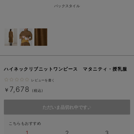
erbaviva（エルバビーバ）
バックスタイル
安心の日本製。先輩ママが買ってよかった！本当に必要な出産準備品
ハレの日に着るANGELIEBEのセレモニー
買って正解！高評価レビューアイテム
冬に可愛いニットがお得！
親子コーデ｜ママとベビーにおすすめ！
ハイネックリブニットワンピース マタニティ・授乳服
便利な育児家電
レビューを書く
7,678
￥
Gift Selection 出産祝い
(税込)
ロンパースはいつからいつまで使う？選ぶポイントも解説！
ただいま品切れ中です。
保育園・入園準備特集
こちらもおすすめ
ファルスカ
1
2
3