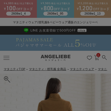
2026/NewArrival
送料495円(一部地域を除く) 7,700円以上で送料無料
マタニティウェア/授乳服&ベビーウェア通販のエンジェリーベ
LINE お友達登録で500円OFF
click
0
マタニティTOP
マタニティ・授乳服 全商品
マタニティウェア
マタニテ
＞
＞
＞
戻る
戻る
戻る
戻る
戻る
戻る
戻る
戻る
戻る
戻る
戻る
戻る
戻る
戻る
戻る
戻る
戻る
戻る
戻る
戻る
戻る
戻る
戻る
戻る
戻る
戻る
戻る
戻る
戻る
戻る
戻る
マタニティウェア全て
マタニティ 下着・インナー全て
授乳服全て
マタニティ フォーマル全て
授乳用品全て
マタニティレッグウェア全て
マタニティ ボディケア全て
アウトレット全て
特集全て
再入荷全て
送料無料アイテム全て
ブラキャミ おまとめ
【37周年祭セール】
気温差別オススメアイ
マタニティウェア お
こだわりの履き心地！
出産準備応援割全て
春のマタニティワンピ
Gift Selection 
冬の冷え対策インナー
入院準備の持ち物チェ
冬のあったか特集全て
マタニティ ワンピース
授乳ワンピース
マタニティ スーツ
妊婦用 抱き枕・授乳クッション
マタニティストッキング・タイツ
妊娠線クリーム
【アウトレット】ワンピース
抗菌防臭加工
再入荷｜インナー
授乳ブラ・マタニティブラ（マタニティインナー・産後用品）
ワンピース
【37周年祭セール】2
【15℃】3月下旬～
動きやすく着回しでき
強撚スムース(コスパ
【おまとめ割】パジャ
カジュアル
ジャケット派
マタニティパジャマ
【オフィスカジュアル
レギンスタイプ
【フォーマル】ワンピ
【ベビー】長袖
ハンカチ
快適ウェア10%OFF
セットアップ・ レイ
〜3,000円（税込）
薄くてあったか
入院してすぐ使うグッ
【冬のあったか特集】