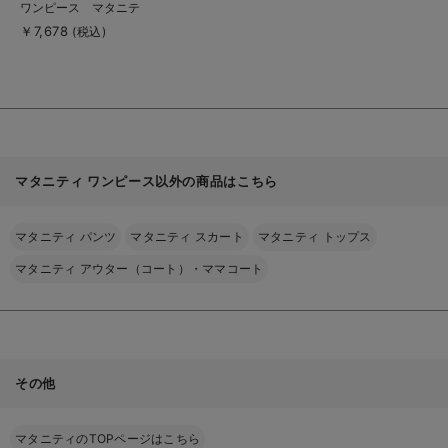
ワンピース マタニテ
詳
細
ィ・授乳服
￥7,678
(税込)
を
見
る
マタニティ ワンピース以外の商品はこちら
マタニティ パンツ
マタニティ スカート
マタニティ トップス
マタニティ アウター（コート）・ママコート
その他
マタニティのTOPページはこちら