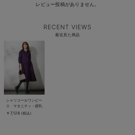
レビュー投稿がありません。
RECENT VIEWS
最近見た商品
商
品
詳
細
を
見
る
商
シャツコールワンピー
品
ス マタニティ・授乳
詳
細
服
￥7,128
(税込)
を
見
る