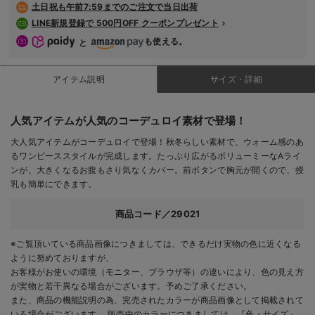
土日祝も
午前7:59までのご注文で当日出荷
デロンギ
LINE新規登録で 500円OFF クーポンプレゼント
も使える。
入院準備の持ち物チェック
と
アイテム説明
サイズ・詳細
人気アイテムが人気のコーデュロイ素材で登場！
大人気アイテムがコーデュロイで登場！秋冬らしい素材で、ウォーム感のあ
るワンピーススタイルが完成します。たっぷり広がるボリューミーなAライ
ンが、大きくなるお腹もさり気なくカバー。前ボタンで胸元が開くので、授
乳も簡単にできます。
商品コード／29021
※ご覧頂いている商品画像につきましては、できるだけ実物の色に近くなる
ように努めておりますが、
お客様がお使いの環境（モニター、ブラウザ等）の違いにより、色の見え方
が実物と若干異なる場合がございます。予めご了承ください。
また、商品の機能説明の為、完売されたカラーが商品画像として掲載されて
いる場合がございます。 販売中のカラーにつきましては、『色・サイズ』