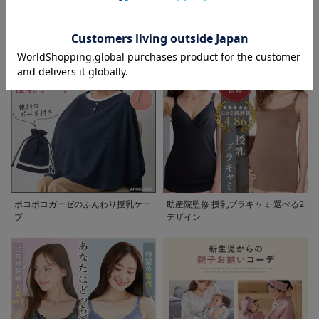
退院着特集 赤ちゃんとの新しい一
妊婦さんの為の喪服マナー 急な訃
お気に入り商品を確認する
お買い物を続ける
カートへ進む
歩を彩るママの服装ガイド
報にも慌てない。実用Q&Aガイド
ポコポコガーゼのふんわり授乳ケー
助産院監修 授乳ブラキャミ 選べる2
プ
デザイン