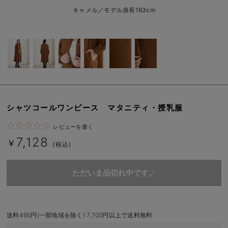
erbaviva（エルバビーバ）
キャメル／モデル身長163cm
安心の日本製。先輩ママが買ってよかった！本当に必要な出産準備品
ハレの日に着るANGELIEBEのセレモニー
買って正解！高評価レビューアイテム
冬に可愛いニットがお得！
シャツコールワンピース マタニティ・授乳服
親子コーデ｜ママとベビーにおすすめ！
レビューを書く
便利な育児家電
7,128
￥
(税込)
Gift Selection 出産祝い
ただいま品切れ中です。
ロンパースはいつからいつまで使う？選ぶポイントも解説！
保育園・入園準備特集
送料495円(一部地域を除く) 7,700円以上で送料無料
ファルスカ