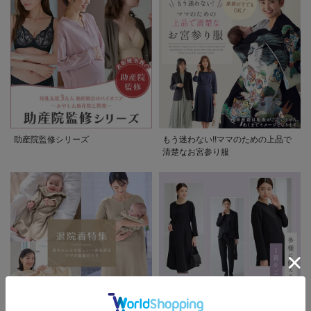
助産院監修シリーズ
もう迷わない!!ママのための上品で
清楚なお宮参り服