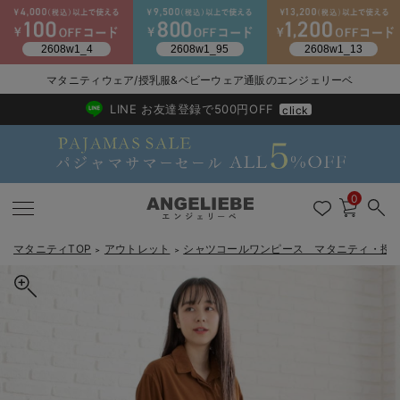
2026/NewArrival
送料495円(一部地域を除く) 7,700円以上で送料無料
マタニティウェア/授乳服&ベビーウェア通販のエンジェリーベ
LINE お友達登録で500円OFF
click
0
マタニティTOP
アウトレット
シャツコールワンピース マタニティ・授
＞
＞
戻る
戻る
戻る
戻る
戻る
戻る
戻る
戻る
戻る
戻る
戻る
戻る
戻る
戻る
戻る
戻る
戻る
戻る
戻る
戻る
戻る
戻る
戻る
戻る
戻る
戻る
戻る
戻る
戻る
戻る
戻る
マタニティウェア全て
マタニティ 下着・インナー全て
授乳服全て
マタニティ フォーマル全て
授乳用品全て
マタニティレッグウェア全て
マタニティ ボディケア全て
アウトレット全て
特集全て
再入荷全て
送料無料アイテム全て
ブラキャミ おまとめ
【37周年祭セール】
気温差別オススメアイ
マタニティウェア お
こだわりの履き心地！
出産準備応援割全て
春のマタニティワンピ
Gift Selection 
冬の冷え対策インナー
入院準備の持ち物チェ
冬のあったか特集全て
マタニティ ワンピース
授乳ワンピース
マタニティ スーツ
妊婦用 抱き枕・授乳クッション
マタニティストッキング・タイツ
妊娠線クリーム
【アウトレット】ワンピース
抗菌防臭加工
再入荷｜インナー
授乳ブラ・マタニティブラ（マタニティインナー・産後用品）
ワンピース
【37周年祭セール】2
【15℃】3月下旬～
動きやすく着回しでき
強撚スムース(コスパ
【おまとめ割】パジャ
カジュアル
ジャケット派
マタニティパジャマ
【オフィスカジュアル
レギンスタイプ
【フォーマル】ワンピ
【ベビー】長袖
ハンカチ
快適ウェア10%OFF
セットアップ・ レイ
〜3,000円（税込）
薄くてあったか
入院してすぐ使うグッ
【冬のあったか特集】