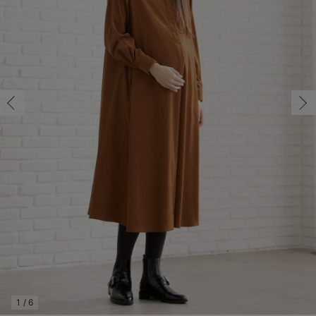
マタニティ パンツ
マタニティ ショーツ
授乳トップス
マタニティ オフィス 通勤服
授乳 ケープ
マタニティレギンス
【アウトレット】トップス・授乳トップス
透け防止
再入荷｜アウター
トップス
【37周年祭セール】4
【〜10℃】3月中旬
涼しくて可愛い「ワン
デニム
きれいめトップス派
マタニティインナー
【オフィスカジュアル
パンツタイプ
【フォーマル】ボトム
【ベビー】半袖
2WAYオール
Aライン ・フレアワ
〜5,000円（税込）
綿混素材
赤ちゃんへ使うもの
【冬のあったか特集】
マタニティ スカート
妊婦帯・腹帯・産前ガードル
マタニティ ドレス（結婚式・お呼ばれ）
【アウトレット】ボトムス
見えてもカワイイ
パンツ
レギンス
きれいめスカート派
ベビー
【フォーマル】トップ
【ベビー】グッズ
コンビ肌着
Iライン ・タイトシ
〜10,000円（税込）
腹巻・ひざ上パンツ
産後に使うグッズ
【冬のあったか特集】
マタニティ トップス
マタニティ 授乳 キャミソール
マタニティ フォーマル パンツ・ボトムス
【アウトレット】パジャマ
コットン素材
スカート
オフィス
きれいめ美脚パンツ派
短肌着
快適ウェア10%OFF
ジャンパースカート/
10,001円（税込）〜
保温&リカバリー
【冬のあったか特集】
マタニティ アウター（コート）・ママコート
産褥ショーツ
【アウトレット】インナー
冷房対策
パジャマ
ツィード派
セット
ワーク・オフィス
女の子におススメのギ
レギンス・タイツ
骨盤・マタニティベルト （妊娠中・産後）
【アウトレット】ベビー
接触冷感素材
インナー
MAX55%OFF ブラッ
王道シンプル派
カジュアル
男の子におススメのギ
カップ付きインナー
産後 ガードル インナー
Tシャツブラ
雑貨
セットアップ派
フォーマル / オケー
定番ギフト
あったか度◎
マタニティ 腹巻き
ブラトップ
ベビー
あったかアイテム｜ベ
もらって嬉しいギフト
裏起毛素材
親子セット
かわいくておもしろい
快適機能ウェア特集 トップス
何枚あっても嬉しいア
快適機能ウェア特集 ボトムス
長く使えるアイテム
快適機能ウェア特集 パジャマ
お部屋映えアイテム
1
/
6