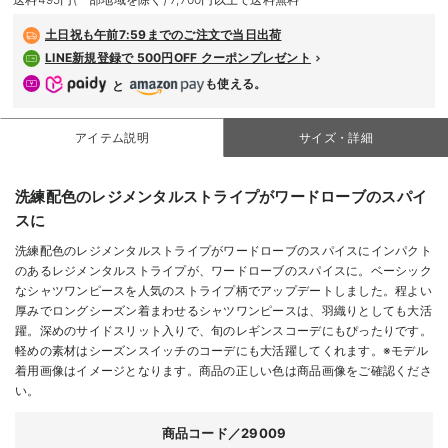
デロンギ
土日祝も
午前7:59までのご注文で当日出荷
LINE新規登録で 500円OFF クーポンプレゼント
入院準備の持ち物チェック
も使える。
と
アイテム説明
サイズ・詳細
洗練配色のレジメンタルストライプがワードローブのスパイ
スに
洗練配色のレジメンタルストライプがワードローブのスパイスにインパクト
のあるレジメンタルストライプが、ワードローブのスパイスに。ベーシック
なシャツワンピースを人気のストライプ柄でアップデートしました。程よい
厚みでロングシーズン着まわせるシャツワンピースは、羽織りとしても大活
躍。深めのサイドスリット入りで、旬のレギンスコーデにもぴったりです。
軽めの素材はシーズンスイッチのコーデにも大活躍してくれます。※モデル
着用画像はイメージとなります。商品の正しい色は商品画像をご確認くださ
い。
商品コード／29009