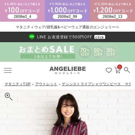
2026/NewArrival
送料495円(一部地域を除く) 7,700円以上で送料無料
マタニティウェア/授乳服&ベビーウェア通販のエンジェリーベ
LINE お友達登録で500円OFF
click
0
マタニティTOP
アウトレット
デシンストライプシャツワンピース マタ
＞
＞
戻る
戻る
戻る
戻る
戻る
戻る
戻る
戻る
戻る
戻る
戻る
戻る
戻る
戻る
戻る
戻る
戻る
戻る
戻る
戻る
戻る
戻る
戻る
戻る
戻る
戻る
戻る
戻る
戻る
戻る
戻る
マタニティウェア全て
マタニティ 下着・インナー全て
授乳服全て
マタニティ フォーマル全て
授乳用品全て
マタニティレッグウェア全て
マタニティ ボディケア全て
アウトレット全て
特集全て
再入荷全て
送料無料アイテム全て
ブラキャミ おまとめ
【37周年祭セール】
気温差別オススメアイ
マタニティウェア お
こだわりの履き心地！
出産準備応援割全て
春のマタニティワンピ
Gift Selection 
冬の冷え対策インナー
入院準備の持ち物チェ
冬のあったか特集全て
マタニティ ワンピース
授乳ワンピース
マタニティ スーツ
妊婦用 抱き枕・授乳クッション
マタニティストッキング・タイツ
妊娠線クリーム
【アウトレット】ワンピース
抗菌防臭加工
再入荷｜インナー
授乳ブラ・マタニティブラ（マタニティインナー・産後用品）
ワンピース
【37周年祭セール】2
【15℃】3月下旬～
動きやすく着回しでき
強撚スムース(コスパ
【おまとめ割】パジャ
カジュアル
ジャケット派
マタニティパジャマ
【オフィスカジュアル
レギンスタイプ
【フォーマル】ワンピ
【ベビー】長袖
ハンカチ
快適ウェア10%OFF
セットアップ・ レイ
〜3,000円（税込）
薄くてあったか
入院してすぐ使うグッ
【冬のあったか特集】