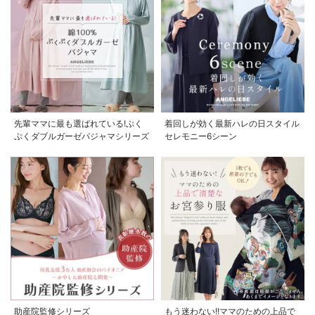
先輩ママに最も選ばれている!ぷく
着回しが効く最新ハレの日スタイル
ぷくダブルガーゼパジャマシリーズ
セレモニー6シーン
助産院監修シリーズ
もう迷わない!!ママのための上品で