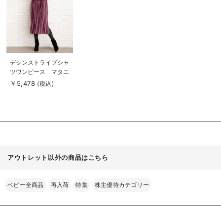
る
商
デシンストライプシャ
品
ツワンピース マタニ
詳
細
ティ・授乳服【出産後
￥5,478
(税込)
を
も長く使える】
見
る
アウトレット以外の商品はこちら
ベビー全商品
再入荷
特集
株主優待カテゴリー