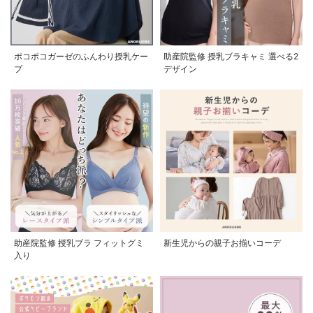
ポコポコガーゼのふんわり授乳ケー
助産院監修 授乳ブラキャミ 選べる2
プ
デザイン
助産院監修 授乳ブラ フィットグミ
新生児からの親子お揃いコーデ
入り