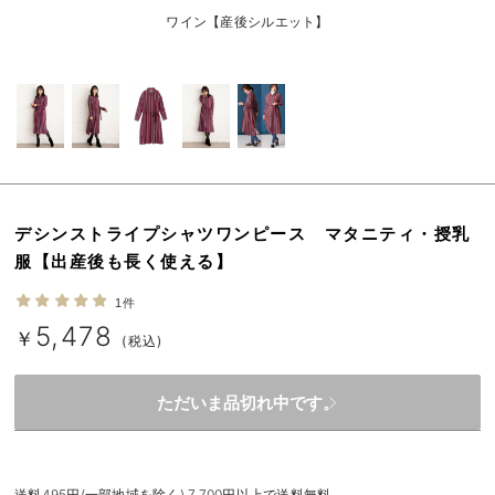
erbaviva（エルバビーバ）
ワイン【産後シルエット】
安心の日本製。先輩ママが買ってよかった！本当に必要な出産準備品
ハレの日に着るANGELIEBEのセレモニー
買って正解！高評価レビューアイテム
冬に可愛いニットがお得！
デシンストライプシャツワンピース マタニティ・授乳
親子コーデ｜ママとベビーにおすすめ！
服【出産後も長く使える】
便利な育児家電
1件
5,478
Gift Selection 出産祝い
￥
(税込)
ロンパースはいつからいつまで使う？選ぶポイントも解説！
ただいま品切れ中です。
保育園・入園準備特集
ファルスカ
送料495円(一部地域を除く) 7,700円以上で送料無料