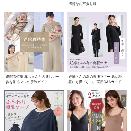
清楚なお宮参り服
お気に入り商品を確認する
お買い物を続ける
カートへ進む
退院着特集 赤ちゃんとの新しい一
妊婦さんの為の喪服マナー 急な訃
歩を彩るママの服装ガイド
報にも慌てない。実用Q&Aガイド