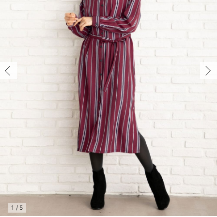
マタニティ パンツ
マタニティ ショーツ
授乳トップス
マタニティ オフィス 通勤服
授乳 ケープ
マタニティレギンス
【アウトレット】トップス・授乳トップス
透け防止
再入荷｜アウター
トップス
【37周年祭セール】4
【〜10℃】3月中旬
涼しくて可愛い「ワン
デニム
きれいめトップス派
マタニティインナー
【オフィスカジュアル
パンツタイプ
【フォーマル】ボトム
【ベビー】半袖
2WAYオール
Aライン ・フレアワ
〜5,000円（税込）
綿混素材
赤ちゃんへ使うもの
【冬のあったか特集】
マタニティ スカート
妊婦帯・腹帯・産前ガードル
マタニティ ドレス（結婚式・お呼ばれ）
【アウトレット】ボトムス
見えてもカワイイ
パンツ
レギンス
きれいめスカート派
ベビー
【フォーマル】トップ
【ベビー】グッズ
コンビ肌着
Iライン ・タイトシ
〜10,000円（税込）
腹巻・ひざ上パンツ
産後に使うグッズ
【冬のあったか特集】
マタニティ トップス
マタニティ 授乳 キャミソール
マタニティ フォーマル パンツ・ボトムス
【アウトレット】パジャマ
コットン素材
スカート
オフィス
きれいめ美脚パンツ派
短肌着
快適ウェア10%OFF
ジャンパースカート/
10,001円（税込）〜
保温&リカバリー
【冬のあったか特集】
マタニティ アウター（コート）・ママコート
産褥ショーツ
【アウトレット】インナー
冷房対策
パジャマ
ツィード派
セット
ワーク・オフィス
女の子におススメのギ
レギンス・タイツ
骨盤・マタニティベルト （妊娠中・産後）
【アウトレット】ベビー
接触冷感素材
インナー
MAX55%OFF ブラッ
王道シンプル派
カジュアル
男の子におススメのギ
カップ付きインナー
産後 ガードル インナー
Tシャツブラ
雑貨
セットアップ派
フォーマル / オケー
定番ギフト
あったか度◎
マタニティ 腹巻き
ブラトップ
ベビー
あったかアイテム｜ベ
もらって嬉しいギフト
裏起毛素材
親子セット
かわいくておもしろい
快適機能ウェア特集 トップス
何枚あっても嬉しいア
快適機能ウェア特集 ボトムス
長く使えるアイテム
快適機能ウェア特集 パジャマ
お部屋映えアイテム
1
/
5