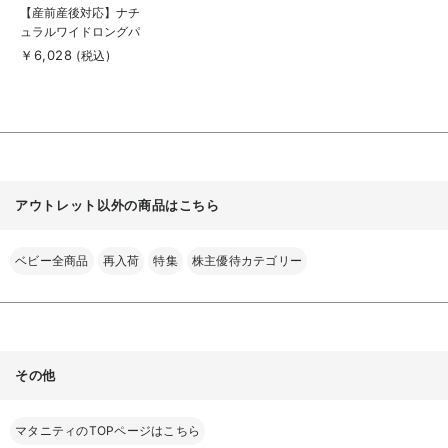
商
【産前産後対応】ナチ
品
ュラルワイドロングパ
詳
細
ンツ【出産後も長く使
￥6,028
(税込)
を
える】
見
る
アウトレット以外の商品はこちら
ベビー全商品
再入荷
特集
株主優待カテゴリー
その他
マタニティのTOPページはこちら