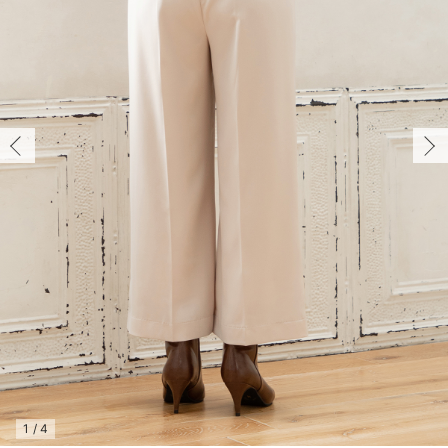
マタニティ パンツ
マタニティ ショーツ
授乳トップス
マタニティ オフィス 通勤服
授乳 ケープ
マタニティレギンス
【アウトレット】トップス・授乳トップス
透け防止
再入荷｜アウター
トップス
【37周年祭セール】4
【〜10℃】3月中旬
涼しくて可愛い「ワン
デニム
きれいめトップス派
マタニティインナー
【オフィスカジュアル
パンツタイプ
【フォーマル】ボトム
【ベビー】半袖
2WAYオール
Aライン ・フレアワ
〜5,000円（税込）
綿混素材
赤ちゃんへ使うもの
【冬のあったか特集】
マタニティ スカート
妊婦帯・腹帯・産前ガードル
マタニティ ドレス（結婚式・お呼ばれ）
【アウトレット】ボトムス
見えてもカワイイ
パンツ
レギンス
きれいめスカート派
ベビー
【フォーマル】トップ
【ベビー】グッズ
コンビ肌着
Iライン ・タイトシ
〜10,000円（税込）
腹巻・ひざ上パンツ
産後に使うグッズ
【冬のあったか特集】
マタニティ トップス
マタニティ 授乳 キャミソール
マタニティ フォーマル パンツ・ボトムス
【アウトレット】パジャマ
コットン素材
スカート
オフィス
きれいめ美脚パンツ派
短肌着
快適ウェア10%OFF
ジャンパースカート/
10,001円（税込）〜
保温&リカバリー
【冬のあったか特集】
マタニティ アウター（コート）・ママコート
産褥ショーツ
【アウトレット】インナー
冷房対策
パジャマ
ツィード派
セット
ワーク・オフィス
女の子におススメのギ
レギンス・タイツ
骨盤・マタニティベルト （妊娠中・産後）
【アウトレット】ベビー
接触冷感素材
インナー
MAX55%OFF ブラッ
王道シンプル派
カジュアル
男の子におススメのギ
カップ付きインナー
産後 ガードル インナー
Tシャツブラ
雑貨
セットアップ派
フォーマル / オケー
定番ギフト
あったか度◎
マタニティ 腹巻き
ブラトップ
ベビー
あったかアイテム｜ベ
もらって嬉しいギフト
裏起毛素材
親子セット
かわいくておもしろい
快適機能ウェア特集 トップス
何枚あっても嬉しいア
快適機能ウェア特集 ボトムス
長く使えるアイテム
快適機能ウェア特集 パジャマ
お部屋映えアイテム
1
/
4