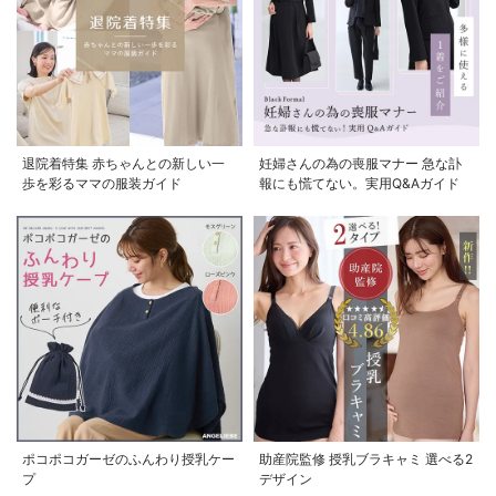
お気に入り商品を確認する
お買い物を続ける
カートへ進む
退院着特集 赤ちゃんとの新しい一
妊婦さんの為の喪服マナー 急な訃
歩を彩るママの服装ガイド
報にも慌てない。実用Q&Aガイド
ポコポコガーゼのふんわり授乳ケー
助産院監修 授乳ブラキャミ 選べる2
プ
デザイン