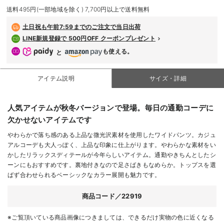
デロンギ
送料495円(一部地域を除く) 7,700円以上で送料無料
土日祝も
午前7:59までのご注文で当日出荷
入院準備の持ち物チェック
LINE新規登録で 500円OFF クーポンプレゼント
も使える。
と
アイテム説明
サイズ・詳細
人気アイテムが秋冬バージョンで登場。毎日の通勤コーデに
欠かせないアイテムです
やわらかで落ち感のある上品な微光沢素材を使用したワイドパンツ。カジュ
アルコーデも大人っぽく、上品な印象に仕上がります。やわらかな素材をい
かしたリラックスディテールが今年らしいアイテム。通勤やきちんとしたシ
ーンにもおすすめです。裏地付きなので足さばきもなめらか。トップスを選
ばず合わせられるベーシックなカラー展開も魅力です。
商品コード／22919
※ご覧頂いている商品画像につきましては、できるだけ実物の色に近くなる