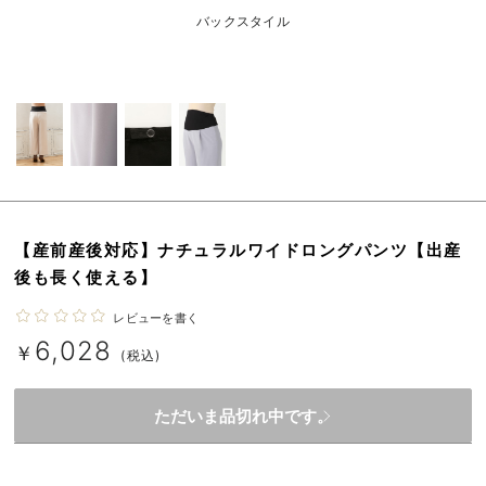
erbaviva（エルバビーバ）
バックスタイル
安心の日本製。先輩ママが買ってよかった！本当に必要な出産準備品
ハレの日に着るANGELIEBEのセレモニー
買って正解！高評価レビューアイテム
冬に可愛いニットがお得！
親子コーデ｜ママとベビーにおすすめ！
【産前産後対応】ナチュラルワイドロングパンツ【出産
後も長く使える】
便利な育児家電
レビューを書く
Gift Selection 出産祝い
6,028
￥
(税込)
ロンパースはいつからいつまで使う？選ぶポイントも解説！
ただいま品切れ中です。
保育園・入園準備特集
ファルスカ