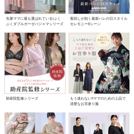
先輩ママに最も選ばれている!ぷく
着回しが効く最新ハレの日スタイル
ぷくダブルガーゼパジャマシリーズ
セレモニー6シーン
助産院監修シリーズ
もう迷わない!!ママのための上品で
清楚なお宮参り服