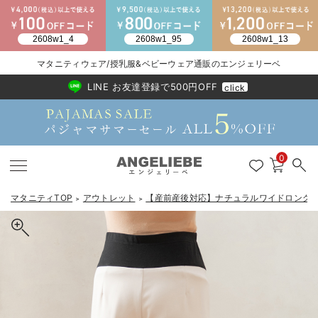
2026/NewArrival
送料495円(一部地域を除く) 7,700円以上で送料無料
マタニティウェア/授乳服&ベビーウェア通販のエンジェリーベ
LINE お友達登録で500円OFF
click
0
マタニティTOP
アウトレット
【産前産後対応】ナチュラルワイドロング
＞
＞
戻る
戻る
戻る
戻る
戻る
戻る
戻る
戻る
戻る
戻る
戻る
戻る
戻る
戻る
戻る
戻る
戻る
戻る
戻る
戻る
戻る
戻る
戻る
戻る
戻る
戻る
戻る
戻る
戻る
戻る
戻る
マタニティウェア全て
マタニティ 下着・インナー全て
授乳服全て
マタニティ フォーマル全て
授乳用品全て
マタニティレッグウェア全て
マタニティ ボディケア全て
アウトレット全て
特集全て
再入荷全て
送料無料アイテム全て
ブラキャミ おまとめ
【37周年祭セール】
気温差別オススメアイ
マタニティウェア お
こだわりの履き心地！
出産準備応援割全て
春のマタニティワンピ
Gift Selection 
冬の冷え対策インナー
入院準備の持ち物チェ
冬のあったか特集全て
マタニティ ワンピース
授乳ワンピース
マタニティ スーツ
妊婦用 抱き枕・授乳クッション
マタニティストッキング・タイツ
妊娠線クリーム
【アウトレット】ワンピース
抗菌防臭加工
再入荷｜インナー
授乳ブラ・マタニティブラ（マタニティインナー・産後用品）
ワンピース
【37周年祭セール】2
【15℃】3月下旬～
動きやすく着回しでき
強撚スムース(コスパ
【おまとめ割】パジャ
カジュアル
ジャケット派
マタニティパジャマ
【オフィスカジュアル
レギンスタイプ
【フォーマル】ワンピ
【ベビー】長袖
ハンカチ
快適ウェア10%OFF
セットアップ・ レイ
〜3,000円（税込）
薄くてあったか
入院してすぐ使うグッ
【冬のあったか特集】