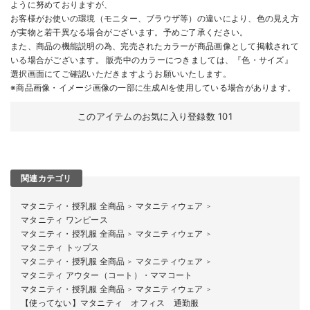
ように努めておりますが、
お客様がお使いの環境（モニター、ブラウザ等）の違いにより、色の見え方
が実物と若干異なる場合がございます。予めご了承ください。
また、商品の機能説明の為、完売されたカラーが商品画像として掲載されて
いる場合がございます。 販売中のカラーにつきましては、『色・サイズ』
選択画面にてご確認いただきますようお願いいたします。
※商品画像・イメージ画像の一部に生成AIを使用している場合があります。
このアイテムのお気に入り登録数
101
関連カテゴリ
マタニティ・授乳服 全商品
マタニティウェア
＞
＞
マタニティ ワンピース
マタニティ・授乳服 全商品
マタニティウェア
＞
＞
マタニティ トップス
マタニティ・授乳服 全商品
マタニティウェア
＞
＞
マタニティ アウター（コート）・ママコート
マタニティ・授乳服 全商品
マタニティウェア
＞
＞
【使ってない】マタニティ オフィス 通勤服