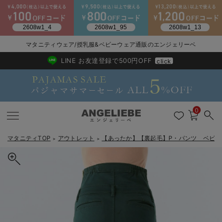
2026/NewArrival
送料495円(一部地域を除く) 7,700円以上で送料無料
マタニティウェア/授乳服&ベビーウェア通販のエンジェリーベ
LINE お友達登録で500円OFF
click
0
マタニティTOP
アウトレット
【あったか】【裏起毛】P・パンツ ベビ
＞
＞
戻る
戻る
戻る
戻る
戻る
戻る
戻る
戻る
戻る
戻る
戻る
戻る
戻る
戻る
戻る
戻る
戻る
戻る
戻る
戻る
戻る
戻る
戻る
戻る
戻る
戻る
戻る
戻る
戻る
戻る
戻る
マタニティウェア全て
マタニティ 下着・インナー全て
授乳服全て
マタニティ フォーマル全て
授乳用品全て
マタニティレッグウェア全て
マタニティ ボディケア全て
アウトレット全て
特集全て
再入荷全て
送料無料アイテム全て
ブラキャミ おまとめ
【37周年祭セール】
気温差別オススメアイ
マタニティウェア お
こだわりの履き心地！
出産準備応援割全て
春のマタニティワンピ
Gift Selection 
冬の冷え対策インナー
入院準備の持ち物チェ
冬のあったか特集全て
マタニティ ワンピース
授乳ワンピース
マタニティ スーツ
妊婦用 抱き枕・授乳クッション
マタニティストッキング・タイツ
妊娠線クリーム
【アウトレット】ワンピース
抗菌防臭加工
再入荷｜インナー
授乳ブラ・マタニティブラ（マタニティインナー・産後用品）
ワンピース
【37周年祭セール】2
【15℃】3月下旬～
動きやすく着回しでき
強撚スムース(コスパ
【おまとめ割】パジャ
カジュアル
ジャケット派
マタニティパジャマ
【オフィスカジュアル
レギンスタイプ
【フォーマル】ワンピ
【ベビー】長袖
ハンカチ
快適ウェア10%OFF
セットアップ・ レイ
〜3,000円（税込）
薄くてあったか
入院してすぐ使うグッ
【冬のあったか特集】