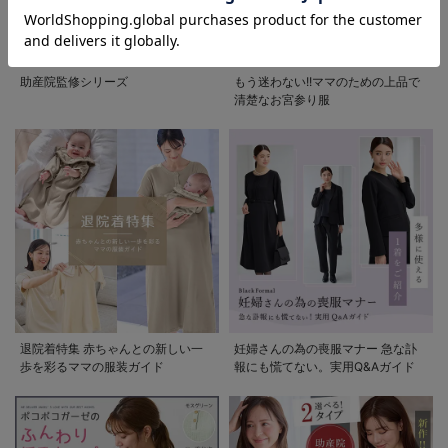
50%OFF
【ウォッシャブ
助産院監修シリーズ
もう迷わない!!ママのための上品で
ル】ニットボート
清楚なお宮参り服
ネック【出産後も
¥2,024
(税込)
長く使える】
退院着特集 赤ちゃんとの新しい一
妊婦さんの為の喪服マナー 急な訃
歩を彩るママの服装ガイド
報にも慌てない。実用Q&Aガイド