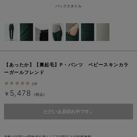
erbaviva（エルバビーバ）
バックスタイル
安心の日本製。先輩ママが買ってよかった！本当に必要な出産準備品
ハレの日に着るANGELIEBEのセレモニー
買って正解！高評価レビューアイテム
冬に可愛いニットがお得！
【あったか】【裏起毛】P・パンツ ベビースキンカラ
親子コーデ｜ママとベビーにおすすめ！
ーガールフレンド
便利な育児家電
1件
5,478
Gift Selection 出産祝い
￥
(税込)
ロンパースはいつからいつまで使う？選ぶポイントも解説！
ただいま品切れ中です。
保育園・入園準備特集
ファルスカ
送料495円(一部地域を除く) 7,700円以上で送料無料