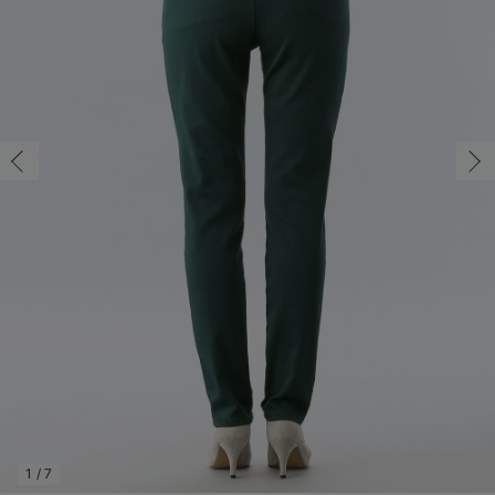
マタニティ パンツ
マタニティ ショーツ
授乳トップス
マタニティ オフィス 通勤服
授乳 ケープ
マタニティレギンス
【アウトレット】トップス・授乳トップス
透け防止
再入荷｜アウター
トップス
【37周年祭セール】4
【〜10℃】3月中旬
涼しくて可愛い「ワン
デニム
きれいめトップス派
マタニティインナー
【オフィスカジュアル
パンツタイプ
【フォーマル】ボトム
【ベビー】半袖
2WAYオール
Aライン ・フレアワ
〜5,000円（税込）
綿混素材
赤ちゃんへ使うもの
【冬のあったか特集】
マタニティ スカート
妊婦帯・腹帯・産前ガードル
マタニティ ドレス（結婚式・お呼ばれ）
【アウトレット】ボトムス
見えてもカワイイ
パンツ
レギンス
きれいめスカート派
ベビー
【フォーマル】トップ
【ベビー】グッズ
コンビ肌着
Iライン ・タイトシ
〜10,000円（税込）
腹巻・ひざ上パンツ
産後に使うグッズ
【冬のあったか特集】
マタニティ トップス
マタニティ 授乳 キャミソール
マタニティ フォーマル パンツ・ボトムス
【アウトレット】パジャマ
コットン素材
スカート
オフィス
きれいめ美脚パンツ派
短肌着
快適ウェア10%OFF
ジャンパースカート/
10,001円（税込）〜
保温&リカバリー
【冬のあったか特集】
マタニティ アウター（コート）・ママコート
産褥ショーツ
【アウトレット】インナー
冷房対策
パジャマ
ツィード派
セット
ワーク・オフィス
女の子におススメのギ
レギンス・タイツ
骨盤・マタニティベルト （妊娠中・産後）
【アウトレット】ベビー
接触冷感素材
インナー
MAX55%OFF ブラッ
王道シンプル派
カジュアル
男の子におススメのギ
カップ付きインナー
産後 ガードル インナー
Tシャツブラ
雑貨
セットアップ派
フォーマル / オケー
定番ギフト
あったか度◎
マタニティ 腹巻き
ブラトップ
ベビー
あったかアイテム｜ベ
もらって嬉しいギフト
裏起毛素材
親子セット
かわいくておもしろい
快適機能ウェア特集 トップス
何枚あっても嬉しいア
快適機能ウェア特集 ボトムス
長く使えるアイテム
快適機能ウェア特集 パジャマ
お部屋映えアイテム
1
/
7