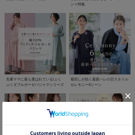
ンツ特集
お買い物を続ける
カートへ進む
先輩ママに最も選ばれている!ぷく
着回しが効く最新ハレの日スタイル
RELATED ITEMS
ぷくダブルガーゼパジャマシリーズ
セレモニー6シーン
関連商品
1
お気に入り商品を確認する