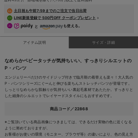
デロンギ
土日祝も
午前7:59までのご注文で当日出荷
LINE新規登録で 500円OFF クーポンプレゼント
入院準備の持ち物チェック
も使える。
と
アイテム説明
サイズ・詳細
なめらかベビータッチが気持ちいい、すっきりシルエットの
P・パンツ
エンジェリーベだけのサイドジップ付きで臨月期の着替えも楽々！大人気の
P・パンツシリーズにぐーんと伸びる楽ちんストレッチパンツが登場です。
しっとりなめらかな肌触りが気持ちいい裏起毛素材であたたか。すっきりと
した細身のシルエットでレイヤードスタイルにもおすすめです。
商品コード／22868
※ご覧頂いている商品画像につきましては、できるだけ実物の色に近くなる
ように努めておりますが、
お客様がお使いの環境（モニター、ブラウザ等）の違いにより、色の見え方