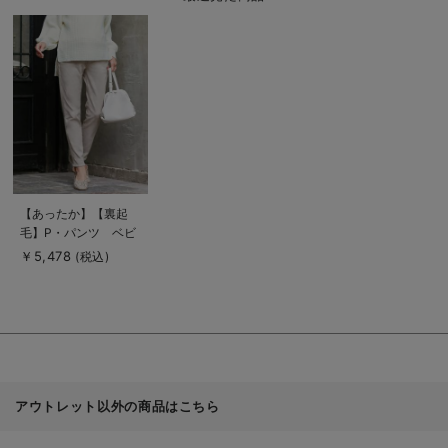
商
品
詳
細
を
見
る
商
【あったか】【裏起
品
毛】P・パンツ ベビ
詳
細
ースキンカラーガール
￥5,478
(税込)
を
フレンド
見
る
アウトレット以外の商品はこちら