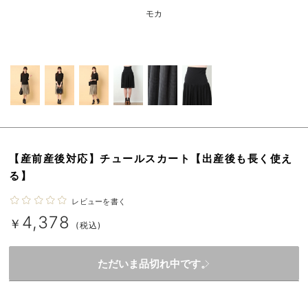
erbaviva（エルバビーバ）
モカ
安心の日本製。先輩ママが買ってよかった！本当に必要な出産準備品
ハレの日に着るANGELIEBEのセレモニー
買って正解！高評価レビューアイテム
冬に可愛いニットがお得！
親子コーデ｜ママとベビーにおすすめ！
【産前産後対応】チュールスカート【出産後も長く使え
る】
便利な育児家電
レビューを書く
Gift Selection 出産祝い
4,378
￥
(税込)
ロンパースはいつからいつまで使う？選ぶポイントも解説！
ただいま品切れ中です。
保育園・入園準備特集
ファルスカ