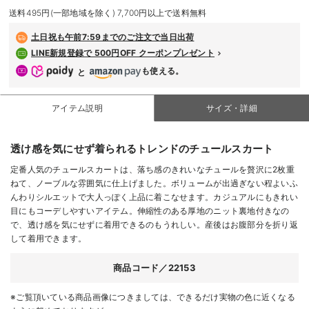
デロンギ
送料495円(一部地域を除く) 7,700円以上で送料無料
土日祝も
午前7:59までのご注文で当日出荷
入院準備の持ち物チェック
LINE新規登録で 500円OFF クーポンプレゼント
も使える。
と
アイテム説明
サイズ・詳細
透け感を気にせず着られるトレンドのチュールスカート
定番人気のチュールスカートは、落ち感のきれいなチュールを贅沢に2枚重
ねて、ノーブルな雰囲気に仕上げました。ボリュームが出過ぎない程よいふ
んわりシルエットで大人っぽく上品に着こなせます。カジュアルにもきれい
目にもコーデしやすいアイテム。伸縮性のある厚地のニット裏地付きなの
で、透け感を気にせずに着用できるのもうれしい。産後はお腹部分を折り返
して着用できます。
商品コード／22153
※ご覧頂いている商品画像につきましては、できるだけ実物の色に近くなる