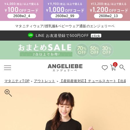
2026/NewArrival
送料495円(一部地域を除く) 7,700円以上で送料無料
マタニティウェア/授乳服&ベビーウェア通販のエンジェリーベ
LINE お友達登録で500円OFF
click
0
マタニティTOP
アウトレット
【産前産後対応】チュールスカート【出産
＞
＞
戻る
戻る
戻る
戻る
戻る
戻る
戻る
戻る
戻る
戻る
戻る
戻る
戻る
戻る
戻る
戻る
戻る
戻る
戻る
戻る
戻る
戻る
戻る
戻る
戻る
戻る
戻る
戻る
戻る
戻る
戻る
マタニティウェア全て
マタニティ 下着・インナー全て
授乳服全て
マタニティ フォーマル全て
授乳用品全て
マタニティレッグウェア全て
マタニティ ボディケア全て
アウトレット全て
特集全て
再入荷全て
送料無料アイテム全て
ブラキャミ おまとめ
【37周年祭セール】
気温差別オススメアイ
マタニティウェア お
こだわりの履き心地！
出産準備応援割全て
春のマタニティワンピ
Gift Selection 
冬の冷え対策インナー
入院準備の持ち物チェ
冬のあったか特集全て
マタニティ ワンピース
授乳ワンピース
マタニティ スーツ
妊婦用 抱き枕・授乳クッション
マタニティストッキング・タイツ
妊娠線クリーム
【アウトレット】ワンピース
抗菌防臭加工
再入荷｜インナー
授乳ブラ・マタニティブラ（マタニティインナー・産後用品）
ワンピース
【37周年祭セール】2
【15℃】3月下旬～
動きやすく着回しでき
強撚スムース(コスパ
【おまとめ割】パジャ
カジュアル
ジャケット派
マタニティパジャマ
【オフィスカジュアル
レギンスタイプ
【フォーマル】ワンピ
【ベビー】長袖
ハンカチ
快適ウェア10%OFF
セットアップ・ レイ
〜3,000円（税込）
薄くてあったか
入院してすぐ使うグッ
【冬のあったか特集】