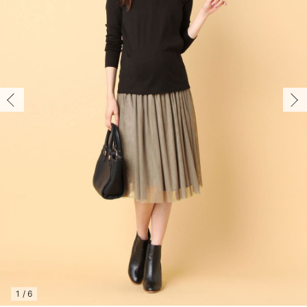
マタニティ パンツ
マタニティ ショーツ
授乳トップス
マタニティ オフィス 通勤服
授乳 ケープ
マタニティレギンス
【アウトレット】トップス・授乳トップス
透け防止
再入荷｜アウター
トップス
【37周年祭セール】4
【〜10℃】3月中旬
涼しくて可愛い「ワン
デニム
きれいめトップス派
マタニティインナー
【オフィスカジュアル
パンツタイプ
【フォーマル】ボトム
【ベビー】半袖
2WAYオール
Aライン ・フレアワ
〜5,000円（税込）
綿混素材
赤ちゃんへ使うもの
【冬のあったか特集】
マタニティ スカート
妊婦帯・腹帯・産前ガードル
マタニティ ドレス（結婚式・お呼ばれ）
【アウトレット】ボトムス
見えてもカワイイ
パンツ
レギンス
きれいめスカート派
ベビー
【フォーマル】トップ
【ベビー】グッズ
コンビ肌着
Iライン ・タイトシ
〜10,000円（税込）
腹巻・ひざ上パンツ
産後に使うグッズ
【冬のあったか特集】
マタニティ トップス
マタニティ 授乳 キャミソール
マタニティ フォーマル パンツ・ボトムス
【アウトレット】パジャマ
コットン素材
スカート
オフィス
きれいめ美脚パンツ派
短肌着
快適ウェア10%OFF
ジャンパースカート/
10,001円（税込）〜
保温&リカバリー
【冬のあったか特集】
マタニティ アウター（コート）・ママコート
産褥ショーツ
【アウトレット】インナー
冷房対策
パジャマ
ツィード派
セット
ワーク・オフィス
女の子におススメのギ
レギンス・タイツ
骨盤・マタニティベルト （妊娠中・産後）
【アウトレット】ベビー
接触冷感素材
インナー
MAX55%OFF ブラッ
王道シンプル派
カジュアル
男の子におススメのギ
カップ付きインナー
産後 ガードル インナー
Tシャツブラ
雑貨
セットアップ派
フォーマル / オケー
定番ギフト
あったか度◎
マタニティ 腹巻き
ブラトップ
ベビー
あったかアイテム｜ベ
もらって嬉しいギフト
裏起毛素材
親子セット
かわいくておもしろい
快適機能ウェア特集 トップス
何枚あっても嬉しいア
快適機能ウェア特集 ボトムス
長く使えるアイテム
快適機能ウェア特集 パジャマ
お部屋映えアイテム
1
/
6