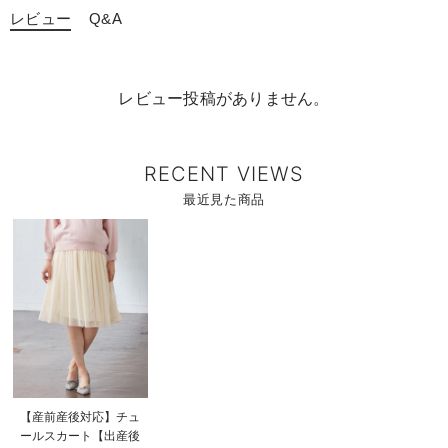
レビュー
Q&A
レビュー投稿がありません。
RECENT VIEWS
最近見た商品
商
品
詳
細
を
見
る
商
【産前産後対応】チュ
品
ールスカート【出産後
詳