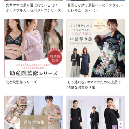
先輩ママに最も選ばれている!ぷく
着回しが効く最新ハレの日スタイル
ぷくダブルガーゼパジャマシリーズ
セレモニー6シーン
助産院監修シリーズ
もう迷わない!!ママのための上品で
清楚なお宮参り服