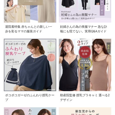
退院着特集 赤ちゃんとの新しい一
妊婦さんの為の喪服マナー 急な訃
歩を彩るママの服装ガイド
報にも慌てない。実用Q&Aガイド
お気に入り商品を確認する
お買い物を続ける
カートへ進む
ポコポコガーゼのふんわり授乳ケー
助産院監修 授乳ブラキャミ 選べる2
プ
デザイン