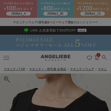
2026/NewArrival
送料495円(一部地域を除く) 7,700円以上で送料無料
マタニティウェア/授乳服&ベビーウェア通販のエンジェリーベ
LINE お友達登録で500円OFF
click
0
マタニティTOP
マタニティ・授乳服 全商品
マタニティウェア
マタニテ
＞
＞
＞
戻る
戻る
戻る
戻る
戻る
戻る
戻る
戻る
戻る
戻る
戻る
戻る
戻る
戻る
戻る
戻る
戻る
戻る
戻る
戻る
戻る
戻る
戻る
戻る
戻る
戻る
戻る
戻る
戻る
戻る
戻る
マタニティウェア全て
マタニティ 下着・インナー全て
授乳服全て
マタニティ フォーマル全て
授乳用品全て
マタニティレッグウェア全て
マタニティ ボディケア全て
アウトレット全て
特集全て
再入荷全て
送料無料アイテム全て
ブラキャミ おまとめ
【37周年祭セール】
気温差別オススメアイ
マタニティウェア お
こだわりの履き心地！
出産準備応援割全て
春のマタニティワンピ
Gift Selection 
冬の冷え対策インナー
入院準備の持ち物チェ
冬のあったか特集全て
マタニティ ワンピース
授乳ワンピース
マタニティ スーツ
妊婦用 抱き枕・授乳クッション
マタニティストッキング・タイツ
妊娠線クリーム
【アウトレット】ワンピース
抗菌防臭加工
再入荷｜インナー
授乳ブラ・マタニティブラ（マタニティインナー・産後用品）
ワンピース
【37周年祭セール】2
【15℃】3月下旬～
動きやすく着回しでき
強撚スムース(コスパ
【おまとめ割】パジャ
カジュアル
ジャケット派
マタニティパジャマ
【オフィスカジュアル
レギンスタイプ
【フォーマル】ワンピ
【ベビー】長袖
ハンカチ
快適ウェア10%OFF
セットアップ・ レイ
〜3,000円（税込）
薄くてあったか
入院してすぐ使うグッ
【冬のあったか特集】