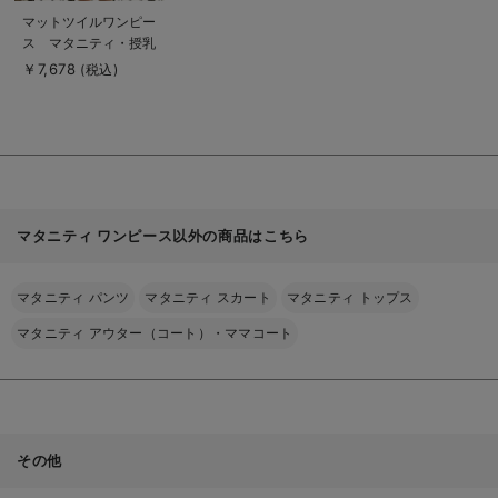
商
マットツイルワンピー
品
ス マタニティ・授乳
詳
細
服【出産後も長く使え
￥7,678
(税込)
を
る】
見
る
マタニティ ワンピース以外の商品はこちら
マタニティ パンツ
マタニティ スカート
マタニティ トップス
マタニティ アウター（コート）・ママコート
その他