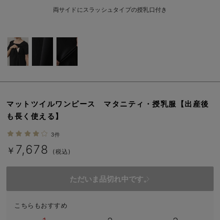
erbaviva（エルバビーバ）
両サイドにスラッシュタイプの授乳口付き
安心の日本製。先輩ママが買ってよかった！本当に必要な出産準備品
ハレの日に着るANGELIEBEのセレモニー
買って正解！高評価レビューアイテム
冬に可愛いニットがお得！
マットツイルワンピース マタニティ・授乳服【出産後
親子コーデ｜ママとベビーにおすすめ！
も長く使える】
便利な育児家電
3件
7,678
Gift Selection 出産祝い
￥
(税込)
ロンパースはいつからいつまで使う？選ぶポイントも解説！
ただいま品切れ中です。
保育園・入園準備特集
こちらもおすすめ
ファルスカ