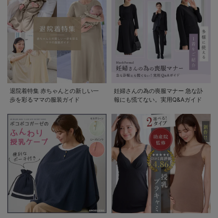
退院着特集 赤ちゃんとの新しい一
妊婦さんの為の喪服マナー 急な訃
歩を彩るママの服装ガイド
報にも慌てない。実用Q&Aガイド