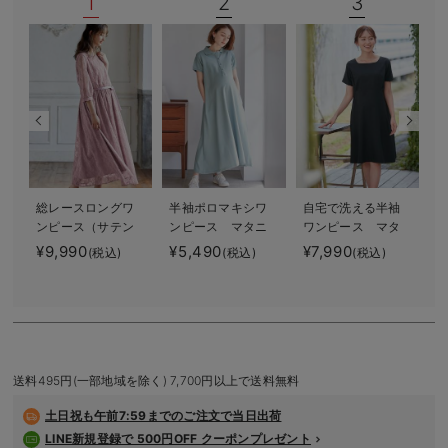
1
2
3
デロンギ
入院準備の持ち物チェック
総レースロングワ
半袖ポロマキシワ
自宅で洗える半袖
ンピース（サテン
ンピース マタニ
ワンピース マタ
リボンベルト
ティ・授乳服【出
ニティ・授乳服
¥9,990
¥5,490
¥7,990
¥
(税込)
(税込)
(税込)
付） マタニテ
産後も長く使え
【出産後も長く使
ィ・授乳服【出産
る】
える】
後も長く使える】
送料495円(一部地域を除く) 7,700円以上で送料無料
土日祝も
午前7:59までのご注文で当日出荷
LINE新規登録で 500円OFF クーポンプレゼント