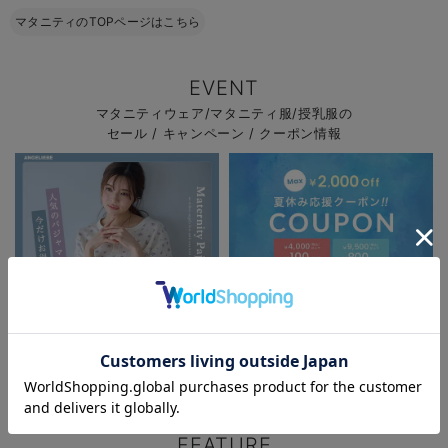
マタニティのTOPページはこちら
EVENT
マタニティウェア/マタニティ服/授乳服の
セール / キャンペーン / クーポン情報
お気に入り商品を確認する
お買い物を続ける
カートへ進む
パジャマサマーセール全品5%OFF
夏休み応援クーポン MAX2,000円
OFF
FEATURE