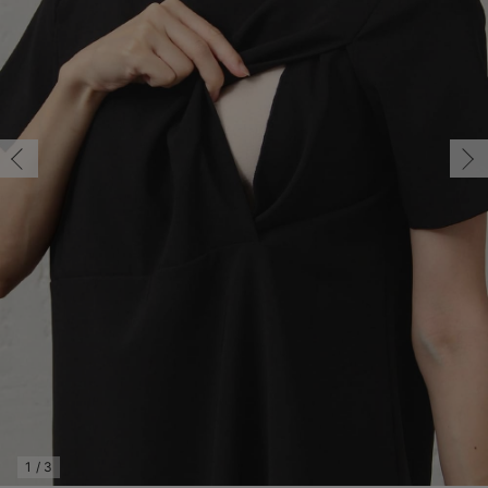
マタニティ パンツ
マタニティ ショーツ
授乳トップス
マタニティ オフィス 通勤服
授乳 ケープ
マタニティレギンス
【アウトレット】トップス・授乳トップス
透け防止
再入荷｜アウター
トップス
【37周年祭セール】4
【〜10℃】3月中旬
涼しくて可愛い「ワン
デニム
きれいめトップス派
マタニティインナー
【オフィスカジュアル
パンツタイプ
【フォーマル】ボトム
【ベビー】半袖
2WAYオール
Aライン ・フレアワ
〜5,000円（税込）
綿混素材
赤ちゃんへ使うもの
【冬のあったか特集】
マタニティ スカート
妊婦帯・腹帯・産前ガードル
マタニティ ドレス（結婚式・お呼ばれ）
【アウトレット】ボトムス
見えてもカワイイ
パンツ
レギンス
きれいめスカート派
ベビー
【フォーマル】トップ
【ベビー】グッズ
コンビ肌着
Iライン ・タイトシ
〜10,000円（税込）
腹巻・ひざ上パンツ
産後に使うグッズ
【冬のあったか特集】
マタニティ トップス
マタニティ 授乳 キャミソール
マタニティ フォーマル パンツ・ボトムス
【アウトレット】パジャマ
コットン素材
スカート
オフィス
きれいめ美脚パンツ派
短肌着
快適ウェア10%OFF
ジャンパースカート/
10,001円（税込）〜
保温&リカバリー
【冬のあったか特集】
マタニティ アウター（コート）・ママコート
産褥ショーツ
【アウトレット】インナー
冷房対策
パジャマ
ツィード派
セット
ワーク・オフィス
女の子におススメのギ
レギンス・タイツ
骨盤・マタニティベルト （妊娠中・産後）
【アウトレット】ベビー
接触冷感素材
インナー
MAX55%OFF ブラッ
王道シンプル派
カジュアル
男の子におススメのギ
カップ付きインナー
産後 ガードル インナー
Tシャツブラ
雑貨
セットアップ派
フォーマル / オケー
定番ギフト
あったか度◎
マタニティ 腹巻き
ブラトップ
ベビー
あったかアイテム｜ベ
もらって嬉しいギフト
裏起毛素材
親子セット
かわいくておもしろい
快適機能ウェア特集 トップス
何枚あっても嬉しいア
快適機能ウェア特集 ボトムス
長く使えるアイテム
快適機能ウェア特集 パジャマ
お部屋映えアイテム
1
/
3