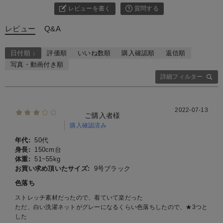
レビューを書く
質問する
レビュー
Q&A
日付順 ↓
評価順
いいね数順
購入確認順
返信順
写真・動画付き順
詳細フィルター
2022-07-13
ご購入者様
購入確認済み
年代:
50代
身長:
150cm台
体重:
51~55kg
お買い求め頂いたサイズ:
9号ブラック
色落ち
ストレッチ素材だったので、着ていて楽だった
ただ、白い洗濯ネットがグレーになるくらい色落ちしたので、★3つと
した