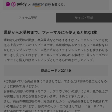
も使える。
と
アイテム説明
サイズ・詳細
通勤からお受験まで。フォーマルにも使える万能な1枚
通勤からお受験の面接、卒入園式などのさまざまなフォーマルシーンにも使
える上品デザインのワンピースです。高級感のあるマットなツイル素材をい
かしたシンプルデザイン。自然に広がるＡラインシルエットがお腹まわりも
すっきり見せてくれます。オールシーズン着られる素材で、同シリーズのジ
ャケットと揃えればセットアップとしてさらに着まわし力アップ。
商品コード／22149
※ご覧頂いている商品画像につきましては、できるだけ実物の色に近くなる
ように努めておりますが、
お客様がお使いの環境（モニター、ブラウザ等）の違いにより、色の見え方
が実物と若干異なる場合がございます。予めご了承ください。
また、商品の機能説明の為、完売されたカラーが商品画像として掲載されて
いる場合がございます。 販売中のカラーにつきましては、『色・サイズ』
選択画面にてご確認いただきますようお願いいたします。