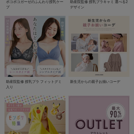
ポコポコガーゼのふんわり授乳ケー
助産院監修 授乳ブラキャミ 選べる2
プ
デザイン
助産院監修 授乳ブラ フィットグミ
新生児からの親子お揃いコーデ
入り