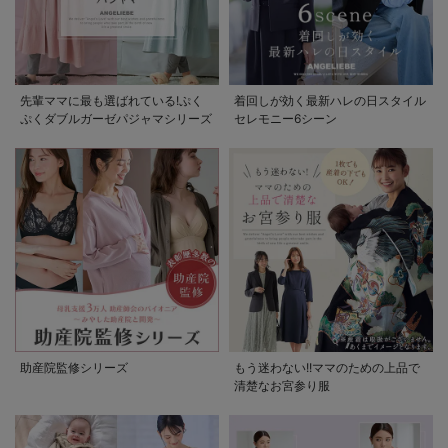
先輩ママに最も選ばれている!ぷく
着回しが効く最新ハレの日スタイル
ぷくダブルガーゼパジャマシリーズ
セレモニー6シーン
助産院監修シリーズ
もう迷わない!!ママのための上品で
清楚なお宮参り服