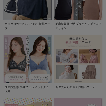
ポコポコガーゼのふんわり授乳ケー
助産院監修 授乳ブラキャミ 選べる2
プ
デザイン
助産院監修 授乳ブラ フィットグミ
新生児からの親子お揃いコーデ
入り