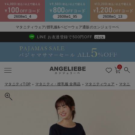
2026/NewArrival
送料495円(一部地域を除く) 7,700円以上で送料無料
マタニティウェア/授乳服&ベビーウェア通販のエンジェリーベ
LINE お友達登録で500円OFF
click
0
マタニティTOP
マタニティ・授乳服 全商品
マタニティウェア
マタニテ
＞
＞
＞
戻る
戻る
戻る
戻る
戻る
戻る
戻る
戻る
戻る
戻る
戻る
戻る
戻る
戻る
戻る
戻る
戻る
戻る
戻る
戻る
戻る
戻る
戻る
戻る
戻る
戻る
戻る
戻る
戻る
戻る
戻る
マタニティウェア全て
マタニティ 下着・インナー全て
授乳服全て
マタニティ フォーマル全て
授乳用品全て
マタニティレッグウェア全て
マタニティ ボディケア全て
アウトレット全て
特集全て
再入荷全て
送料無料アイテム全て
ブラキャミ おまとめ
【37周年祭セール】
気温差別オススメアイ
マタニティウェア お
こだわりの履き心地！
出産準備応援割全て
春のマタニティワンピ
Gift Selection 
冬の冷え対策インナー
入院準備の持ち物チェ
冬のあったか特集全て
マタニティ ワンピース
授乳ワンピース
マタニティ スーツ
妊婦用 抱き枕・授乳クッション
マタニティストッキング・タイツ
妊娠線クリーム
【アウトレット】ワンピース
抗菌防臭加工
再入荷｜インナー
授乳ブラ・マタニティブラ（マタニティインナー・産後用品）
ワンピース
【37周年祭セール】2
【15℃】3月下旬～
動きやすく着回しでき
強撚スムース(コスパ
【おまとめ割】パジャ
カジュアル
ジャケット派
マタニティパジャマ
【オフィスカジュアル
レギンスタイプ
【フォーマル】ワンピ
【ベビー】長袖
ハンカチ
快適ウェア10%OFF
セットアップ・ レイ
〜3,000円（税込）
薄くてあったか
入院してすぐ使うグッ
【冬のあったか特集】