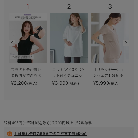
1
2
3
デロンギ
入院準備の持ち物チェック
ブラのヒモが隠れ
コットン100%ポケ
【リラクゼーショ
る授乳ができるタ
ット付きチュニッ
ンウェア】冷房冷
ンクトップ 抗菌
クトップス マタ
え対策 保温＆リ
¥2,200
¥3,990
¥5,990
¥
(税込)
(税込)
(税込)
防臭 綿混モダー
ニティ・授乳服
カバリーサポー
ル
【出産後も長く使
ト momRest 半
える】
袖Tシャツ
efe×ANGELIEBEコ
ラボ 光電子 日
本製
送料495円(一部地域を除く) 7,700円以上で送料無料
土日祝も
午前7:59までのご注文で当日出荷