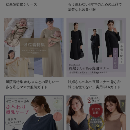
助産院監修シリーズ
もう迷わない!!ママのための上品で
清楚なお宮参り服
退院着特集 赤ちゃんとの新しい一
妊婦さんの為の喪服マナー 急な訃
歩を彩るママの服装ガイド
報にも慌てない。実用Q&Aガイド