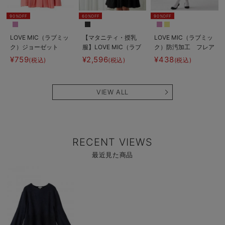
90%OFF
60%OFF
90%OFF
LOVE MIC（ラブミッ
【マタニティ・授乳
LOVE MIC（ラブミッ
ク）ジョーゼット
服】LOVE MIC（ラブ
ク）防汚加工 フレア
2WAYタックワンピー
ミック）レースビスチ
スカート
¥759
¥2,596
¥438
(税込)
(税込)
(税込)
ス マタニティ・授乳
ェワンピース【出産後
服
も長く使える】
VIEW ALL
RECENT VIEWS
最近見た商品
商
品
詳
細
を
見
る