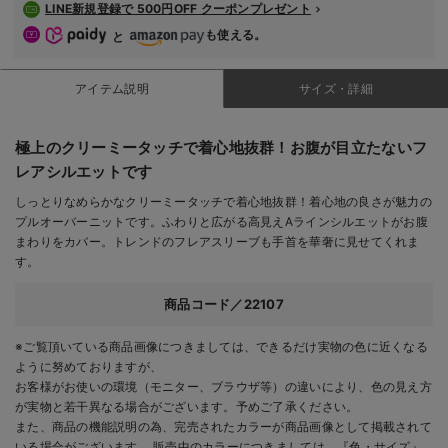
LINE新規登録で 500円OFF クーポンプレゼント
も使える。
と
アイテム説明
サイズ・詳細
極上のクリーミータッチで着心地抜群！お腹が目立たないフ
レアシルエットです
しっとりなめらかなクリーミータッチで着心地抜群！着心地の良さが魅力の
プルオーバーニットです。ふわりと広がる高見えAラインシルエットがお腹
まわりをカバー。トレンドのフレアスリーブも手首を華奢に見せてくれま
す。
商品コード／22107
※ご覧頂いている商品画像につきましては、できるだけ実物の色に近くなる
ように努めておりますが、
お客様がお使いの環境（モニター、ブラウザ等）の違いにより、色の見え方
が実物と若干異なる場合がございます。予めご了承ください。
また、商品の機能説明の為、完売されたカラーが商品画像として掲載されて
いる場合がございます。 販売中のカラーにつきましては、『色・サイズ』