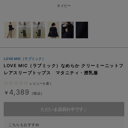
erbaviva（エルバビーバ）
ネイビー
安心の日本製。先輩ママが買ってよかった！本当に必要な出産準備品
ハレの日に着るANGELIEBEのセレモニー
買って正解！高評価レビューアイテム
冬に可愛いニットがお得！
LOVE MIC（ラブミック）
親子コーデ｜ママとベビーにおすすめ！
LOVE MIC（ラブミック）なめらか クリーミーニットフ
レアスリーブトップス マタニティ・授乳服
便利な育児家電
レビューを書く
Gift Selection 出産祝い
4,389
￥
(税込)
ロンパースはいつからいつまで使う？選ぶポイントも解説！
ただいま品切れ中です。
保育園・入園準備特集
ファルスカ
こちらもおすすめ