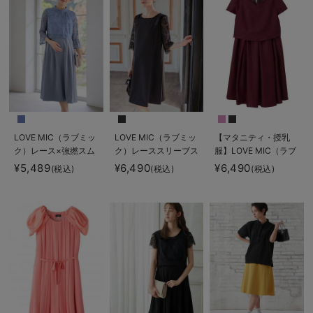
LOVE MIC（ラブミッ
LOVE MIC（ラブミッ
【マタニティ・授乳
ク）レース×強撚スム
ク）レーススリーブス
服】LOVE MIC（ラブ
ースフレアーワンピー
トレッチジョーゼット
ミック）シャンタンハ
¥5,489
¥6,490
¥6,490
(税込)
(税込)
(税込)
ス マタニティ・授乳
ワンピース マタニテ
ートネックフレアワン
服【出産後も長く使え
ィ・授乳服【出産後も
ピース
る】
長く使える】