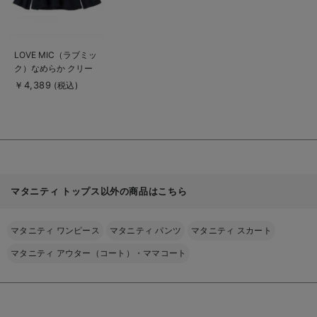
商
LOVE MIC（ラブミッ
品
ク）なめらか クリー
詳
細
ミーニットフレアスリ
￥4,389
(税込)
を
ーブトップス マタニ
見
る
ティ・授乳服
マタニティ トップス以外の商品はこちら
マタニティ ワンピース
マタニティ パンツ
マタニティ スカート
マタニティ アウター（コート）・ママコート