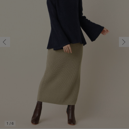
マタニティ パンツ
マタニティ ショーツ
授乳トップス
マタニティ オフィス 通勤服
授乳 ケープ
マタニティレギンス
【アウトレット】トップス・授乳トップス
透け防止
再入荷｜アウター
トップス
【37周年祭セール】4
【〜10℃】3月中旬
涼しくて可愛い「ワン
デニム
きれいめトップス派
マタニティインナー
【オフィスカジュアル
パンツタイプ
【フォーマル】ボトム
【ベビー】半袖
2WAYオール
Aライン ・フレアワ
〜5,000円（税込）
綿混素材
赤ちゃんへ使うもの
【冬のあったか特集】
マタニティ スカート
妊婦帯・腹帯・産前ガードル
マタニティ ドレス（結婚式・お呼ばれ）
【アウトレット】ボトムス
見えてもカワイイ
パンツ
レギンス
きれいめスカート派
ベビー
【フォーマル】トップ
【ベビー】グッズ
コンビ肌着
Iライン ・タイトシ
〜10,000円（税込）
腹巻・ひざ上パンツ
産後に使うグッズ
【冬のあったか特集】
マタニティ トップス
マタニティ 授乳 キャミソール
マタニティ フォーマル パンツ・ボトムス
【アウトレット】パジャマ
コットン素材
スカート
オフィス
きれいめ美脚パンツ派
短肌着
快適ウェア10%OFF
ジャンパースカート/
10,001円（税込）〜
保温&リカバリー
【冬のあったか特集】
マタニティ アウター（コート）・ママコート
産褥ショーツ
【アウトレット】インナー
冷房対策
パジャマ
ツィード派
セット
ワーク・オフィス
女の子におススメのギ
レギンス・タイツ
骨盤・マタニティベルト （妊娠中・産後）
【アウトレット】ベビー
接触冷感素材
インナー
MAX55%OFF ブラッ
王道シンプル派
カジュアル
男の子におススメのギ
カップ付きインナー
産後 ガードル インナー
Tシャツブラ
雑貨
セットアップ派
フォーマル / オケー
定番ギフト
あったか度◎
マタニティ 腹巻き
ブラトップ
ベビー
あったかアイテム｜ベ
もらって嬉しいギフト
裏起毛素材
親子セット
かわいくておもしろい
快適機能ウェア特集 トップス
何枚あっても嬉しいア
快適機能ウェア特集 ボトムス
長く使えるアイテム
快適機能ウェア特集 パジャマ
お部屋映えアイテム
1
/
6