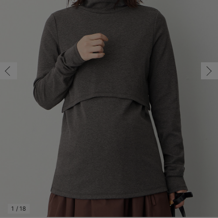
S/在庫あり
マタニティ パンツ
マタニティ ショーツ
授乳トップス
マタニティ オフィス 通勤服
授乳 ケープ
マタニティレギンス
【アウトレット】トップス・授乳トップス
透け防止
再入荷｜アウター
トップス
【37周年祭セール】4
【〜10℃】3月中旬
涼しくて可愛い「ワン
デニム
きれいめトップス派
マタニティインナー
【オフィスカジュアル
パンツタイプ
【フォーマル】ボトム
【ベビー】半袖
2WAYオール
Aライン ・フレアワ
〜5,000円（税込）
綿混素材
赤ちゃんへ使うもの
【冬のあったか特集】
S/在庫あり
マタニティ スカート
妊婦帯・腹帯・産前ガードル
マタニティ ドレス（結婚式・お呼ばれ）
【アウトレット】ボトムス
見えてもカワイイ
パンツ
レギンス
きれいめスカート派
ベビー
【フォーマル】トップ
【ベビー】グッズ
コンビ肌着
Iライン ・タイトシ
〜10,000円（税込）
腹巻・ひざ上パンツ
産後に使うグッズ
【冬のあったか特集】
￥3,990
マタニティ トップス
マタニティ 授乳 キャミソール
マタニティ フォーマル パンツ・ボトムス
【アウトレット】パジャマ
コットン素材
スカート
オフィス
きれいめ美脚パンツ派
短肌着
快適ウェア10%OFF
ジャンパースカート/
10,001円（税込）〜
保温&リカバリー
【冬のあったか特集】
カートに入れる
マタニティ アウター（コート）・ママコート
産褥ショーツ
【アウトレット】インナー
冷房対策
パジャマ
ツィード派
セット
ワーク・オフィス
女の子におススメのギ
レギンス・タイツ
M/在庫なし
チャコール
M/在庫なし
骨盤・マタニティベルト （妊娠中・産後）
【アウトレット】ベビー
接触冷感素材
インナー
MAX55%OFF ブラッ
王道シンプル派
カジュアル
男の子におススメのギ
カップ付きインナー
￥3,990
産後 ガードル インナー
Tシャツブラ
雑貨
セットアップ派
フォーマル / オケー
定番ギフト
あったか度◎
売り切れ
マタニティ 腹巻き
ブラトップ
ベビー
あったかアイテム｜ベ
もらって嬉しいギフト
裏起毛素材
L/在庫なし
L/在庫なし
親子セット
かわいくておもしろい
￥3,990
快適機能ウェア特集 トップス
何枚あっても嬉しいア
売り切れ
快適機能ウェア特集 ボトムス
長く使えるアイテム
快適機能ウェア特集 パジャマ
お部屋映えアイテム
1
/
18
閉じる