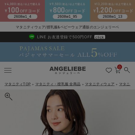
2026/NewArrival
送料495円(一部地域を除く) 7,700円以上で送料無料
マタニティウェア/授乳服&ベビーウェア通販のエンジェリーベ
LINE お友達登録で500円OFF
click
0
マタニティTOP
マタニティ・授乳服 全商品
マタニティウェア
マタニテ
＞
＞
＞
戻る
戻る
戻る
戻る
戻る
戻る
戻る
戻る
戻る
戻る
戻る
戻る
戻る
戻る
戻る
戻る
戻る
戻る
戻る
戻る
戻る
戻る
戻る
戻る
戻る
戻る
戻る
戻る
戻る
戻る
戻る
カートに入れる
マタニティウェア全て
マタニティ 下着・インナー全て
授乳服全て
マタニティ フォーマル全て
授乳用品全て
マタニティレッグウェア全て
マタニティ ボディケア全て
アウトレット全て
特集全て
再入荷全て
送料無料アイテム全て
ブラキャミ おまとめ
【37周年祭セール】
気温差別オススメアイ
マタニティウェア お
こだわりの履き心地！
出産準備応援割全て
春のマタニティワンピ
Gift Selection 
冬の冷え対策インナー
入院準備の持ち物チェ
冬のあったか特集全て
綿混フライスタートル マタニティ・授乳服【出産後も長く使える】
マタニティ ワンピース
授乳ワンピース
マタニティ スーツ
妊婦用 抱き枕・授乳クッション
マタニティストッキング・タイツ
妊娠線クリーム
【アウトレット】ワンピース
抗菌防臭加工
再入荷｜インナー
授乳ブラ・マタニティブラ（マタニティインナー・産後用品）
ワンピース
【37周年祭セール】2
【15℃】3月下旬～
動きやすく着回しでき
強撚スムース(コスパ
【おまとめ割】パジャ
カジュアル
ジャケット派
マタニティパジャマ
【オフィスカジュアル
レギンスタイプ
【フォーマル】ワンピ
【ベビー】長袖
ハンカチ
快適ウェア10%OFF
セットアップ・ レイ
〜3,000円（税込）
薄くてあったか
入院してすぐ使うグッ
【冬のあったか特集】