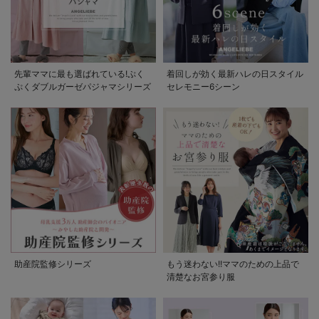
先輩ママに最も選ばれている!ぷく
着回しが効く最新ハレの日スタイル
ぷくダブルガーゼパジャマシリーズ
セレモニー6シーン
助産院監修シリーズ
もう迷わない!!ママのための上品で
清楚なお宮参り服