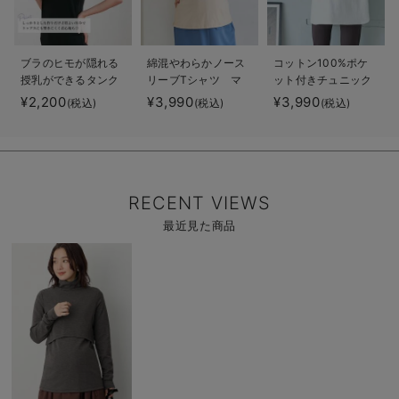
ブラのヒモが隠れる
綿混やわらかノース
コットン100%ポケ
授乳ができるタンク
リーブTシャツ マ
ット付きチュニック
トップ 抗菌防臭
タニティ・産後授乳
トップス マタニテ
¥2,200
¥3,990
¥3,990
(税込)
(税込)
(税込)
綿混モダール
服【出産後も長く使
ィ・授乳服【出産後
える】
も長く使える】
RECENT VIEWS
最近見た商品
商
品
詳
細
を
見
る