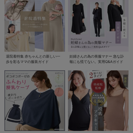
退院着特集 赤ちゃんとの新しい一
妊婦さんの為の喪服マナー 急な訃
歩を彩るママの服装ガイド
報にも慌てない。実用Q&Aガイド