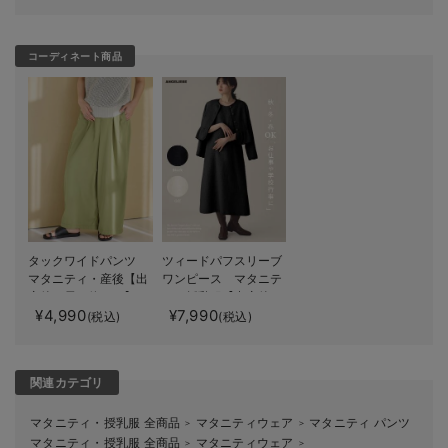
コーディネート商品
タックワイドパンツ
ツィードパフスリーブ
マタニティ・産後【出
ワンピース マタニテ
産後も長く使える】
ィ・授乳服【出産後も
¥4,990
¥7,990
長く使える】
(税込)
(税込)
関連カテゴリ
マタニティ・授乳服 全商品
マタニティウェア
マタニティ パンツ
＞
＞
マタニティ・授乳服 全商品
マタニティウェア
＞
＞