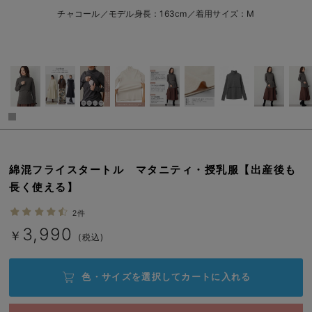
erbaviva（エルバビーバ）
チャコール／モデル身長：163cm／着用サイズ：M
安心の日本製。先輩ママが買ってよかった！本当に必要な出産準備品
ハレの日に着るANGELIEBEのセレモニー
買って正解！高評価レビューアイテム
冬に可愛いニットがお得！
親子コーデ｜ママとベビーにおすすめ！
綿混フライスタートル マタニティ・授乳服【出産後も
便利な育児家電
長く使える】
Gift Selection 出産祝い
2件
3,990
￥
(税込)
ロンパースはいつからいつまで使う？選ぶポイントも解説！
保育園・入園準備特集
色・サイズを選択して
カートに入れる
ファルスカ