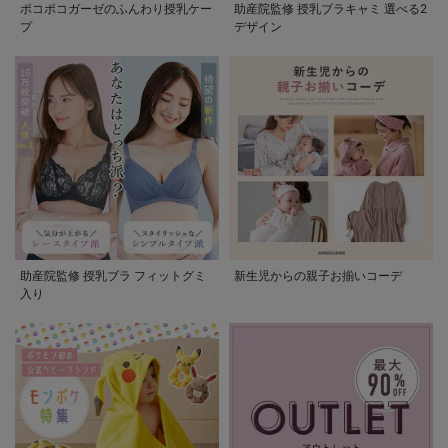
ポコポコガーゼのふんわり授乳ケー
助産院監修 授乳ブラキャミ 選べる2
プ
デザイン
助産院監修 授乳ブラ フィットグミ
新生児からの親子お揃いコーデ
入り