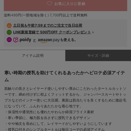
お気に入りに登録
デロンギ
送料495円(一部地域を除く) 7,700円以上で送料無料
入院準備の持ち物チェック
土日祝も
午前7:59までのご注文で当日出荷
LINE新規登録で 500円OFF クーポンプレゼント
も使える。
と
アイテム説明
サイズ・詳細
寒い時期の授乳を助けてくれるあったかヘビロテ必須アイテ
ム
肌触りの良さとレイヤード使いしやすい厚みにこだわったタートルカットソ
ーです。締め付けずに程よくフィットするから、ジャンパースカートやトッ
プスなどのインナー使いに大活躍。裏面は肌当たりを良くするために微起毛
になっていて、ふんわりあたたかな着心地です。
・保湿性や通気性にも優れたやわらか綿混フライス素材
・寒い季節に、極力肌を出さずに授乳できるデザイン
・やや袖丈を長めにして、レイヤードがしやすいようにしています
・授乳口付きのシンプルタートルは毎日コーデの必須アイテム