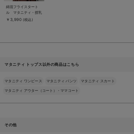
商
綿混フライスタート
品
ル マタニティ・授乳
詳
細
服【出産後も長く使え
￥3,990
(税込)
を
る】
見
る
マタニティ トップス以外の商品はこちら
マタニティ ワンピース
マタニティ パンツ
マタニティ スカート
マタニティ アウター（コート）・ママコート
その他