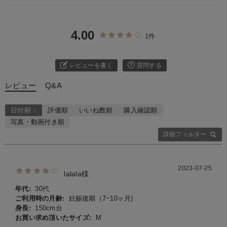
4.00
1件
レビューを書く
質問する
レビュー
Q&A
日付順 ↓
評価順
いいね数順
購入確認順
写真・動画付き順
詳細フィルター
2023-07-25
lalala様
年代:
30代
ご利用時の月齢:
妊娠後期（7~10ヶ月)
身長:
150cm台
お買い求め頂いたサイズ:
M