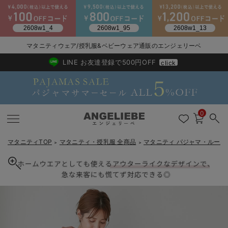
マタニティウェア/授乳服&ベビーウェア通販のエンジェリーベ
2026/NewArrival
送料495円(一部地域を除く) 7,700円以上で送料無料
LINE お友達登録で500円OFF
click
0
マタニティTOP
マタニティ・授乳服 全商品
マタニティ パジャマ・ルーム
＞
＞
戻る
戻る
戻る
戻る
戻る
戻る
戻る
戻る
戻る
戻る
戻る
戻る
戻る
戻る
戻る
戻る
戻る
戻る
戻る
戻る
戻る
戻る
戻る
戻る
戻る
戻る
戻る
戻る
戻る
戻る
戻る
マタニティウェア全て
マタニティ 下着・インナー全て
授乳服全て
マタニティ フォーマル全て
授乳用品全て
マタニティレッグウェア全て
マタニティ ボディケア全て
アウトレット全て
特集全て
再入荷全て
送料無料アイテム全て
ブラキャミ おまとめ
【37周年祭セール】
気温差別オススメアイ
マタニティウェア お
こだわりの履き心地！
出産準備応援割全て
春のマタニティワンピ
Gift Selection 
冬の冷え対策インナー
入院準備の持ち物チェ
冬のあったか特集全て
マタニティ ワンピース
授乳ワンピース
マタニティ スーツ
妊婦用 抱き枕・授乳クッション
マタニティストッキング・タイツ
妊娠線クリーム
【アウトレット】ワンピース
抗菌防臭加工
再入荷｜インナー
授乳ブラ・マタニティブラ（マタニティインナー・産後用品）
ワンピース
【37周年祭セール】2
【15℃】3月下旬～
動きやすく着回しでき
強撚スムース(コスパ
【おまとめ割】パジャ
カジュアル
ジャケット派
マタニティパジャマ
【オフィスカジュアル
レギンスタイプ
【フォーマル】ワンピ
【ベビー】長袖
ハンカチ
快適ウェア10%OFF
セットアップ・ レイ
〜3,000円（税込）
薄くてあったか
入院してすぐ使うグッ
【冬のあったか特集】