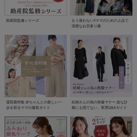
助産院監修シリーズ
もう迷わない!!ママのための上品で
清楚なお宮参り服
退院着特集 赤ちゃんとの新しい一
妊婦さんの為の喪服マナー 急な訃
歩を彩るママの服装ガイド
報にも慌てない。実用Q&Aガイド