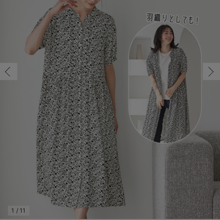
マタニティ パンツ
マタニティ ショーツ
授乳トップス
マタニティ オフィス 通勤服
授乳 ケープ
マタニティレギンス
【アウトレット】トップス・授乳トップス
透け防止
再入荷｜アウター
トップス
【37周年祭セール】4
【〜10℃】3月中旬
涼しくて可愛い「ワン
デニム
きれいめトップス派
マタニティインナー
【オフィスカジュアル
パンツタイプ
【フォーマル】ボトム
【ベビー】半袖
2WAYオール
Aライン ・フレアワ
〜5,000円（税込）
綿混素材
赤ちゃんへ使うもの
【冬のあったか特集】
マタニティ スカート
妊婦帯・腹帯・産前ガードル
マタニティ ドレス（結婚式・お呼ばれ）
【アウトレット】ボトムス
見えてもカワイイ
パンツ
レギンス
きれいめスカート派
ベビー
【フォーマル】トップ
【ベビー】グッズ
コンビ肌着
Iライン ・タイトシ
〜10,000円（税込）
腹巻・ひざ上パンツ
産後に使うグッズ
【冬のあったか特集】
マタニティ トップス
マタニティ 授乳 キャミソール
マタニティ フォーマル パンツ・ボトムス
【アウトレット】パジャマ
コットン素材
スカート
オフィス
きれいめ美脚パンツ派
短肌着
快適ウェア10%OFF
ジャンパースカート/
10,001円（税込）〜
保温&リカバリー
【冬のあったか特集】
マタニティ アウター（コート）・ママコート
産褥ショーツ
【アウトレット】インナー
冷房対策
パジャマ
ツィード派
セット
ワーク・オフィス
女の子におススメのギ
レギンス・タイツ
骨盤・マタニティベルト （妊娠中・産後）
【アウトレット】ベビー
接触冷感素材
インナー
MAX55%OFF ブラッ
王道シンプル派
カジュアル
男の子におススメのギ
カップ付きインナー
産後 ガードル インナー
Tシャツブラ
雑貨
セットアップ派
フォーマル / オケー
定番ギフト
あったか度◎
マタニティ 腹巻き
ブラトップ
ベビー
あったかアイテム｜ベ
もらって嬉しいギフト
裏起毛素材
親子セット
かわいくておもしろい
快適機能ウェア特集 トップス
何枚あっても嬉しいア
快適機能ウェア特集 ボトムス
長く使えるアイテム
快適機能ウェア特集 パジャマ
お部屋映えアイテム
1
/
11