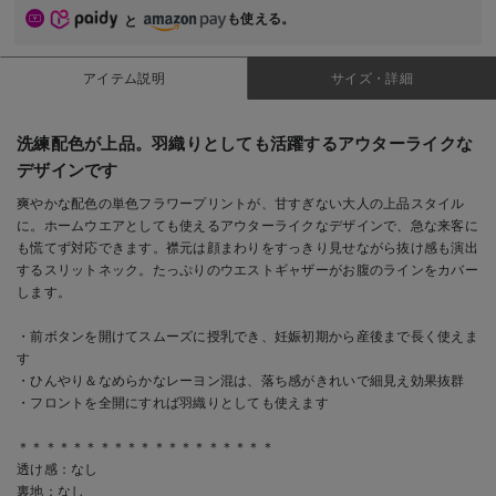
も使える。
と
アイテム説明
サイズ・詳細
洗練配色が上品。羽織りとしても活躍するアウターライクな
デザインです
爽やかな配色の単色フラワープリントが、甘すぎない大人の上品スタイル
に。ホームウエアとしても使えるアウターライクなデザインで、急な来客に
も慌てず対応できます。襟元は顔まわりをすっきり見せながら抜け感も演出
するスリットネック。たっぷりのウエストギャザーがお腹のラインをカバー
します。
・前ボタンを開けてスムーズに授乳でき、妊娠初期から産後まで長く使えま
す
・ひんやり＆なめらかなレーヨン混は、落ち感がきれいで細見え効果抜群
・フロントを全開にすれば羽織りとしても使えます
＊＊＊＊＊＊＊＊＊＊＊＊＊＊＊＊＊＊＊
透け感：なし
裏地：なし