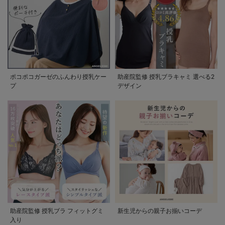
ポコポコガーゼのふんわり授乳ケー
助産院監修 授乳ブラキャミ 選べる2
プ
デザイン
助産院監修 授乳ブラ フィットグミ
新生児からの親子お揃いコーデ
入り