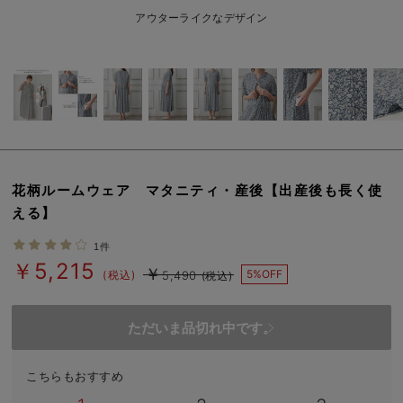
erbaviva（エルバビーバ）
アウターライクなデザイン
安心の日本製。先輩ママが買ってよかった！本当に必要な出産準備品
ハレの日に着るANGELIEBEのセレモニー
買って正解！高評価レビューアイテム
冬に可愛いニットがお得！
花柄ルームウェア マタニティ・産後【出産後も長く使
親子コーデ｜ママとベビーにおすすめ！
える】
便利な育児家電
1件
￥5,215
￥
Gift Selection 出産祝い
5%OFF
(税込)
5,490
(税込)
ロンパースはいつからいつまで使う？選ぶポイントも解説！
ただいま品切れ中です。
保育園・入園準備特集
こちらもおすすめ
ファルスカ