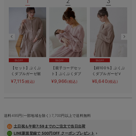
1
2
3
デロンギ
入院準備の持ち物チェック
5%OFF
5%OFF
5%OFF
【セット】ぷくぷ
【親子コーデセッ
【綿100％】ぷくぷ
くダブルガーゼ裾
ト】ぷくぷくダブ
くダブルガーゼＶ
【
ティアード3WAYワ
ルガーゼ裾ティア
ネックワンピ＆産
¥7,115
¥9,966
¥6,640
¥
(税込)
(税込)
(税込)
ンピース＆産後も
ード3WAYワンピー
前産後使えるレギ
使えるレギンスパ
ス＆産前産後使え
ンスパジャマ マ
ジャマ マタニテ
るレギンスパジャ
タニティ・授乳パ
ィ・授乳パジャマ
マ&2wayオール
ジャマ【親子コー
出産準備 ギフ
デ可】
ト マタニティ・
送料495円(一部地域を除く) 7,700円以上で送料無料
産後
土日祝も
午前7:59までのご注文で当日出荷
LINE新規登録で 500円OFF クーポンプレゼント