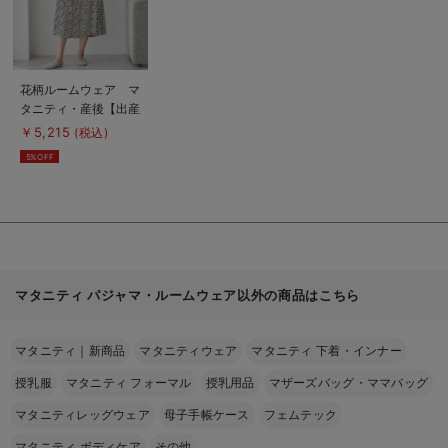
商
花柄ルームウェア マ
品
タニティ・産後【出産
詳
細
後も長く使える】
￥5,215
(税込)
を
見
5%OFF
る
マタニティ パジャマ・ルームウェア以外の商品はこちら
マタニティ｜新商品
マタニティウェア
マタニティ 下着・インナー
授乳服
マタニティ フォーマル
授乳用品
マザーズバッグ・ママバッグ
マタニティレッグウェア
母子手帳ケース
フェムテック
マタニティ ボディケア
その他