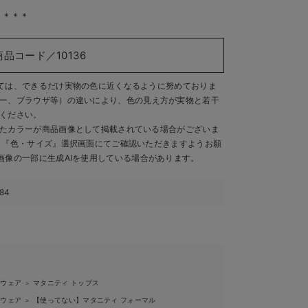
＊＊＊＊
商品コード／10136
ては、できるだけ実物の色に近くなるように努めておりま
ー、ブラウザ等）の違いにより、色の見え方が実物と若干
ください。
たカラーが商品画像として掲載されている場合がございま
、『色・サイズ』選択画面にてご確認いただきますようお願
画像の一部に生成AIを使用している場合があります。
184
ィウェア
マタニティ トップス
＞
ィウェア
【使ってない】マタニティ フォーマル
＞