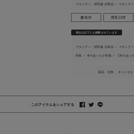
マタニティ・授乳服 全商品
マタニテ
＞
商品は以下にも掲載されています
マタニティ・授乳服 全商品
マタニテ
＞
特集
冬のあったか特集
【冬のあっ
＞
＞
返品・交換
キャンセル
このアイテムをシェアする
>