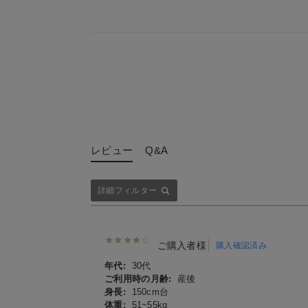
レビュー
Q&A
詳細フィルター
ご購入者様
購入確認済み
年代:
30代
ご利用時の月齢:
産後
身長:
150cm台
体重:
51~55kg