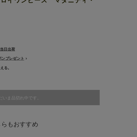
ュロイワンピース マタニティ・
で当日出荷
ーポンプレゼント
使える。
だいま品切れ中です。
ちらもおすすめ