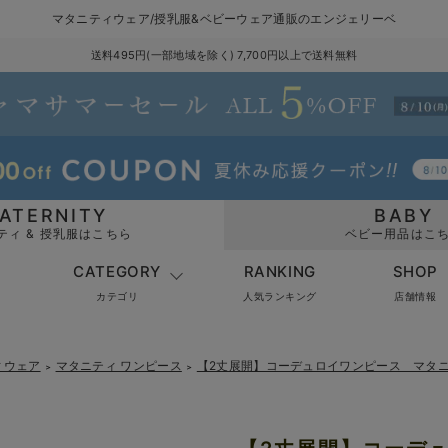
マタニティウェア/授乳服&ベビーウェア通販のエンジェリーベ
送料495円(一部地域を除く) 7,700円以上で送料無料
ATERNITY
BABY
ティ & 授乳服はこちら
ベビー用品はこ
CATEGORY
RANKING
SHOP
カテゴリ
人気ランキング
店舗情報
ィウェア
マタニティ ワンピース
【2丈展開】コーデュロイワンピース マタ
＞
＞