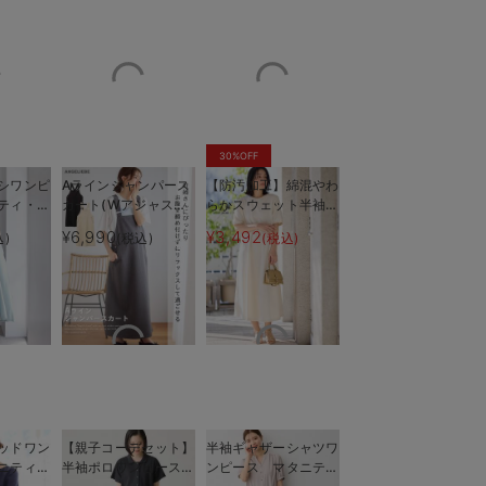
30%OFF
シワンピ
Aラインジャンパース
【防汚加工】綿混やわ
ティ・授
カート(Wアジャスタ
らかスウェット半袖フ
も長く使
ー付) マタニティ・
レアワンピース マタ
¥6,990
¥3,492
込)
(税込)
(税込)
用サイズ：フリー（マキシ丈）
サイド／モデル身長168c
授乳服【出産後も長く
ニティ・産後【出産後
着られる】
も長く使える】
ッドワン
【親子コーデセット】
半袖ギャザーシャツワ
ニティ・
半袖ポロワンピース
ンピース マタニテ