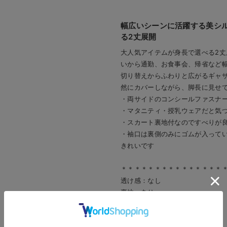
幅広いシーンに活躍する美シ
る2丈展開
大人気アイテムが身長で選べる2
いから通勤、お食事会、帰省など
切り替えからふわりと広がるギャ
然にカバーしながら、脚長に見せ
・両サイドのコンシールファスナ
・マタニティ・授乳ウェアだと気
・スカート裏地付なのですべりが良
・袖口は裏側のみにゴムが入って
きれいです
＊＊＊＊＊＊＊＊＊＊＊＊＊＊＊
透け感：なし
裏地：あり
伸縮性：なし
光沢感：なし