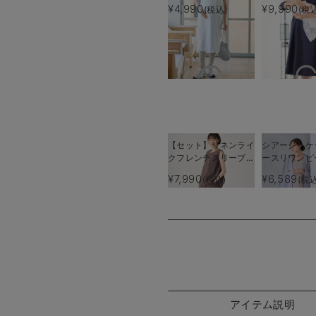
リーブワンピース マ
授乳服【出産
¥4,990
¥9,990
(税込)
(税
タニティ・産後授乳服
使える】
【出産後も長く使え
る】
【セット】リネンライ
シアージャケ
クフレンチスリーブト
ースリワンピ
ップス＆セミフレアス
ト マタニテ
¥7,990
¥6,589
(税込)
(税込
カートセットアップ
【産後も長く
マタニティ・授乳服
Rosemada
【出産後も長く着られ
ズマダム）
る】
アイテム説明