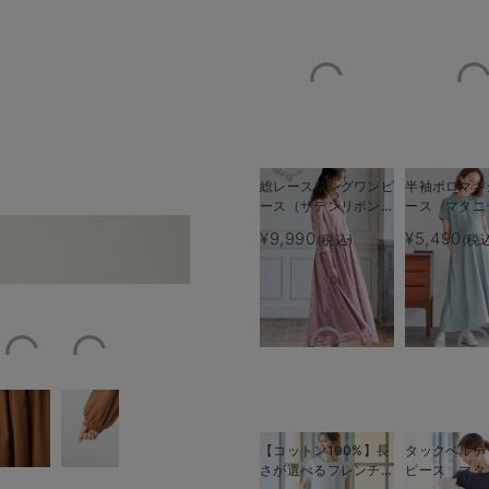
総レースロングワンピ
半袖ポロマキ
ース（サテンリボンベ
ース マタニ
ルト付） マタニテ
乳服【出産後
¥9,990
¥5,490
(税込)
(税
イズ：フリー（マキシ丈）
フロント／モデル身長168cm／着
ィ・授乳服【出産後も
える】
長く使える】
【コットン100%】長
タックベルテ
さが選べるフレンチス
ピース マタ