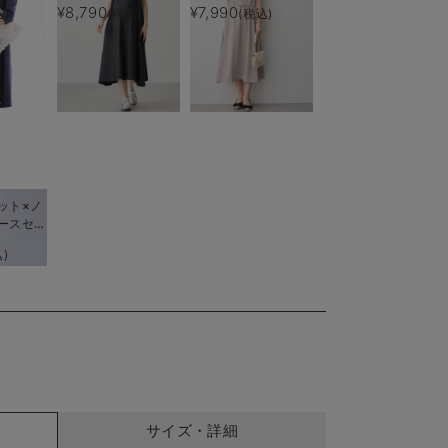
後も長く
（ひざ下丈）＆襟付き
ィ・産後授乳服【出産
¥8,790
¥7,990
込)
(税込)
(税込)
ポロロンパース 出産
後も長く使える】
準備 ギフト マタニ
ティ・授乳服
ット×ノ
ースセッ
ィ・産後
)
着れる】
me（ロー
サイズ・詳細