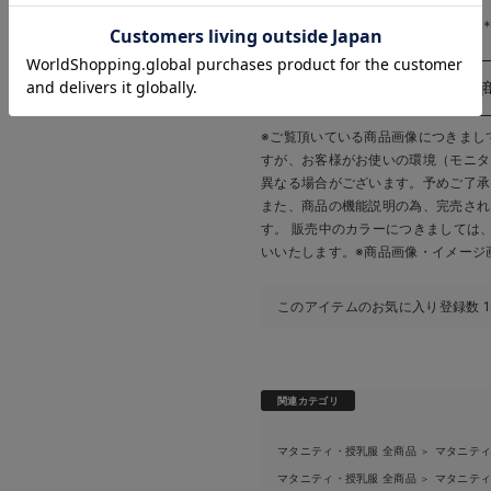
生地の厚さ：普通
お気に入り商品を確認する
お買い物を続ける
カートへ進む
＊＊＊＊＊＊＊＊＊＊＊＊＊＊＊
※ご覧頂いている商品画像につきまし
すが、
お客様がお使いの環境（モニタ
異なる場合がございます。予めご了承
また、商品の機能説明の為、完売され
す。 販売中のカラーにつきましては
いいたします。
※商品画像・イメージ
このアイテムのお気に入り登録数
関連カテゴリ
マタニティ・授乳服 全商品
マタニテ
＞
マタニティ・授乳服 全商品
マタニテ
＞