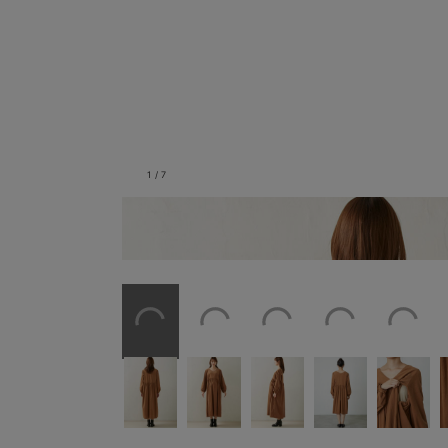
1
/
7
バックスタイル／モデル身長168cm／着用サ