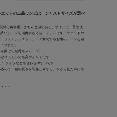
ルエットの上品ワンピは、ジャストサイズが選べ
丈展開で再登場！きちんと感のあるデザインで、普段使
幅広いシーンで活躍する万能アイテムです。ウエストの
ザーフレアシルエット。日々変化するお腹のラインを自
てくれます。
ーを開けて授乳もスムーズ。
づかれにくいのも高ポイントです
く タイツなども合わせやすいです
いるので、袖の長さを調整しやすく、前から見た時にも
＊＊＊＊