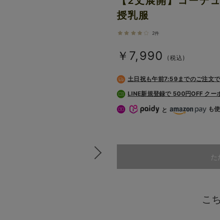
【2丈展開】コーデ
授乳服
2件
￥7,990
(税込)
土日祝も
午前7:59までのご注文
LINE新規登録で 500円OFF ク
も
と
た
こ