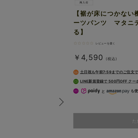
【裾が床につかない
ーツパンツ マタニ
る】
レビューを書く
￥4,590
(税込)
土日祝も
午前7:59までのご注文
LINE新規登録で 500円OFF ク
も
と
た