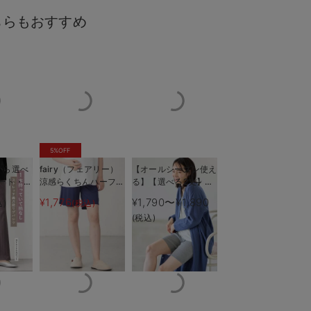
ちらもおすすめ
5%OFF
ーツ素材。光沢もキレイです
裾から10cmの
から選べ
fairy（フェアリー）
【オールシーズン使え
ート・ワ
涼感らくちんハーフパ
る】【選べる2丈】締
ん綿混ス
ンツ マタニティ・産
め付けない綿混リブス
¥1,776
¥1,790〜¥1,890
込)
(税込)
ブパンツ
後【出産後も長く使え
トレートレギンス【産
(税込)
産後【出
る】
後まで長く使える】
える】