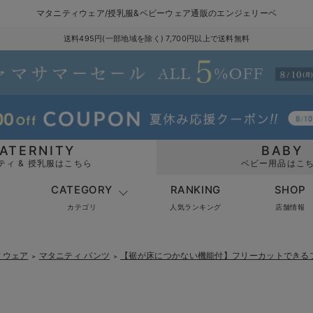
マタニティウェア/授乳服&ベビーウェア通販のエンジェリーベ
送料495円(一部地域を除く) 7,700円以上で送料無料
ATERNITY
BABY
ティ & 授乳服はこちら
ベビー用品はこ
CATEGORY
RANKING
SHOP
カテゴリ
人気ランキング
店舗情報
ィウェア
マタニティ パンツ
【裾が床につかない機能付】フリーカットできる
＞
＞