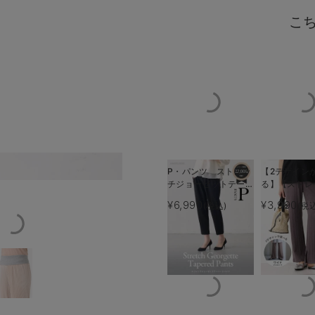
こ
オールシーズン着まわせる上品プリ
P・パンツ ストレッ
【2デザイン
チジョーゼットテーパ
る】【ストレ
ード
イド】らくち
¥6,990
¥3,990
(税込)
(税
トレッチリ
マタニティ・
産後も長く使