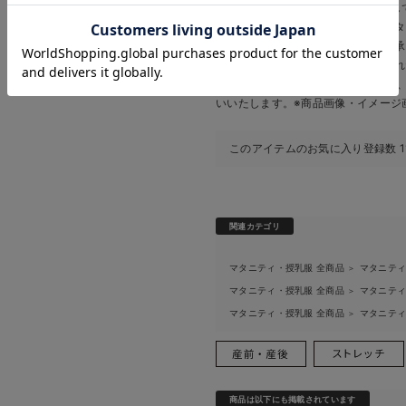
お気に入り商品を確認する
※ご覧頂いている商品画像につきまし
お買い物を続ける
カートへ進む
すが、
お客様がお使いの環境（モニタ
異なる場合がございます。予めご了承
また、商品の機能説明の為、完売され
す。 販売中のカラーにつきましては
いいたします。
※商品画像・イメージ
このアイテムのお気に入り登録数
1
関連カテゴリ
マタニティ・授乳服 全商品
マタニテ
＞
マタニティ・授乳服 全商品
マタニテ
＞
マタニティ・授乳服 全商品
マタニテ
＞
商品は以下にも掲載されています