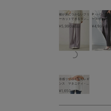
裾が床につかないフリ
P・パンツ 
ーカットできるランダ
ースセンター
ムプリーツワイドパン
ーパード
¥5,990
¥4,990
(税込)
(税込
ツ マタニティ・産後
【出産後も長く使え
る】
冷感リブらくちんレギ
ンス マタニティ・産
後【出産後も長く使え
¥1,650
(税込)
る】fairy（フェアリ
ー）