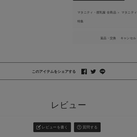
マタニティ・授乳服 全商品
マタニテ
＞
特集
返品・交換
キャンセル
このアイテムをシェアする
>
レビュー
レビューを書く
質問する