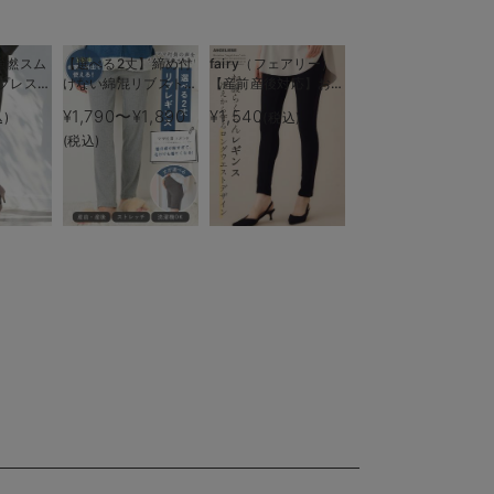
強撚スム
【選べる2丈】締め付
fairy（フェアリー）
プレステ
けない綿混リブストレ
【産前産後対応】お腹
ートレギンス【産後ま
らくちんレギンス【出
¥1,790〜¥1,890
¥1,540
)
(税込)
で長く使える】
産後も長く使える】
(税込)