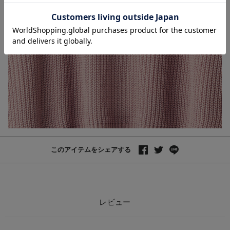
お気に入り商品を確認する
Rosemadame（ロ
ーズマダム）リブ
ニットフレアパン
¥3,839
(税込)
ツ マタニティ・
産後
このアイテムをシェアする
レビュー