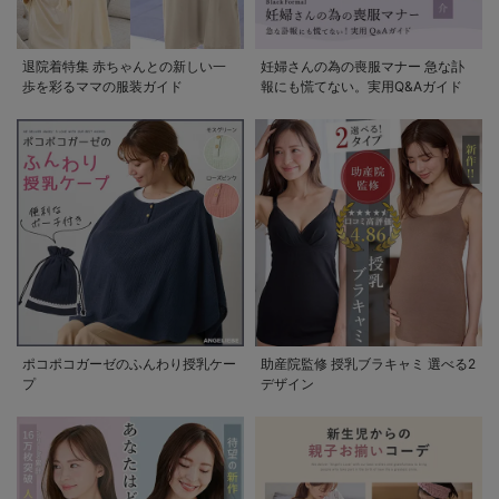
退院着特集 赤ちゃんとの新しい一
妊婦さんの為の喪服マナー 急な訃
歩を彩るママの服装ガイド
報にも慌てない。実用Q&Aガイド
ポコポコガーゼのふんわり授乳ケー
助産院監修 授乳ブラキャミ 選べる2
プ
デザイン