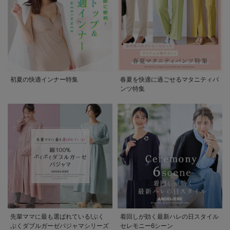
初夏の快適インナー特集
春夏を快適に過ごせるマタニティパ
ンツ特集
先輩ママに最も選ばれている!ぷく
着回しが効く最新ハレの日スタイル
ぷくダブルガーゼパジャマシリーズ
セレモニー6シーン