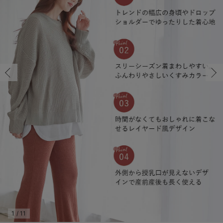
マタニティ パンツ
マタニティ ショーツ
授乳トップス
マタニティ オフィス 通勤服
授乳 ケープ
マタニティレギンス
【アウトレット】トップス・授乳トップス
透け防止
再入荷｜アウター
トップス
【37周年祭セール】4
【〜10℃】3月中旬
涼しくて可愛い「ワン
デニム
きれいめトップス派
マタニティインナー
【オフィスカジュアル
パンツタイプ
【フォーマル】ボトム
【ベビー】半袖
2WAYオール
Aライン ・フレアワ
〜5,000円（税込）
綿混素材
赤ちゃんへ使うもの
【冬のあったか特集】
マタニティ スカート
妊婦帯・腹帯・産前ガードル
マタニティ ドレス（結婚式・お呼ばれ）
【アウトレット】ボトムス
見えてもカワイイ
パンツ
レギンス
きれいめスカート派
ベビー
【フォーマル】トップ
【ベビー】グッズ
コンビ肌着
Iライン ・タイトシ
〜10,000円（税込）
腹巻・ひざ上パンツ
産後に使うグッズ
【冬のあったか特集】
マタニティ トップス
マタニティ 授乳 キャミソール
マタニティ フォーマル パンツ・ボトムス
【アウトレット】パジャマ
コットン素材
スカート
オフィス
きれいめ美脚パンツ派
短肌着
快適ウェア10%OFF
ジャンパースカート/
10,001円（税込）〜
保温&リカバリー
【冬のあったか特集】
マタニティ アウター（コート）・ママコート
産褥ショーツ
【アウトレット】インナー
冷房対策
パジャマ
ツィード派
セット
ワーク・オフィス
女の子におススメのギ
レギンス・タイツ
骨盤・マタニティベルト （妊娠中・産後）
【アウトレット】ベビー
接触冷感素材
インナー
MAX55%OFF ブラッ
王道シンプル派
カジュアル
男の子におススメのギ
カップ付きインナー
産後 ガードル インナー
Tシャツブラ
雑貨
セットアップ派
フォーマル / オケー
定番ギフト
あったか度◎
マタニティ 腹巻き
ブラトップ
ベビー
あったかアイテム｜ベ
もらって嬉しいギフト
裏起毛素材
親子セット
かわいくておもしろい
快適機能ウェア特集 トップス
何枚あっても嬉しいア
快適機能ウェア特集 ボトムス
長く使えるアイテム
快適機能ウェア特集 パジャマ
お部屋映えアイテム
1
/
11