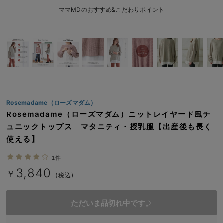
erbaviva（エルバビーバ）
ママMDのおすすめ&こだわりポイント
安心の日本製。先輩ママが買ってよかった！本当に必要な出産準備品
ハレの日に着るANGELIEBEのセレモニー
買って正解！高評価レビューアイテム
冬に可愛いニットがお得！
Rosemadame（ローズマダム）
親子コーデ｜ママとベビーにおすすめ！
Rosemadame（ローズマダム）ニットレイヤード風チ
ュニックトップス マタニティ・授乳服【出産後も長く
便利な育児家電
使える】
Gift Selection 出産祝い
1件
3,840
ロンパースはいつからいつまで使う？選ぶポイントも解説！
￥
(税込)
保育園・入園準備特集
ただいま品切れ中です。
ファルスカ