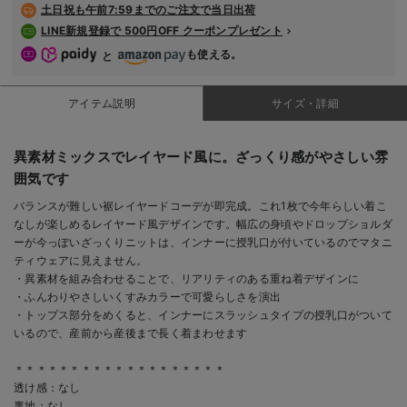
土日祝も
午前7:59までのご注文で当日出荷
LINE新規登録で 500円OFF クーポンプレゼント
も使える。
と
アイテム説明
サイズ・詳細
異素材ミックスでレイヤード風に。ざっくり感がやさしい雰
囲気です
バランスが難しい裾レイヤードコーデが即完成。これ1枚で今年らしい着こ
なしが楽しめるレイヤード風デザインです。幅広の身頃やドロップショルダ
ーが今っぽいざっくりニットは、インナーに授乳口が付いているのでマタニ
ティウェアに見えません。
・異素材を組み合わせることで、リアリティのある重ね着デザインに
・ふんわりやさしいくすみカラーで可愛らしさを演出
・トップス部分をめくると、インナーにスラッシュタイプの授乳口がついて
いるので、産前から産後まで長く着まわせます
＊＊＊＊＊＊＊＊＊＊＊＊＊＊＊＊＊＊＊
透け感：なし
裏地：なし