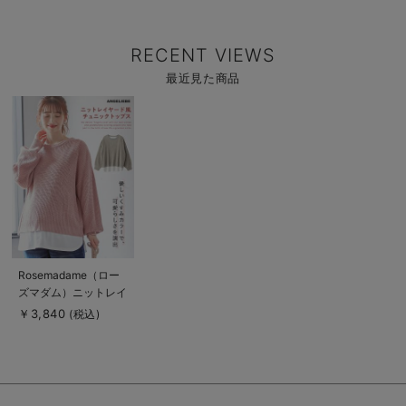
RECENT VIEWS
最近見た商品
商
品
詳
細
を
見
る
商
Rosemadame（ロー
品
ズマダム）ニットレイ
詳
細
ヤード風チュニックト
￥3,840
(税込)
を
ップス マタニティ・
見
る
授乳服【出産後も長く
使える】