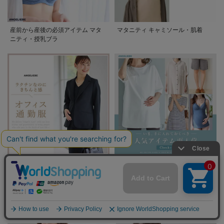
産前から産後の必須アイテム マタ
マタニティ キャミソール・肌着
ニティ・授乳ブラ
オフィス通勤服カテゴリ
再入荷アイテム
COLUMN
マタニティウェア/マタニティ服/
授乳服の関連情報