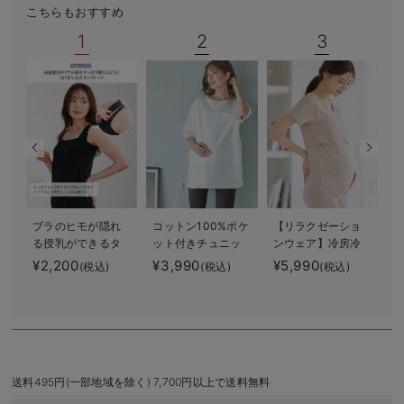
こちらもおすすめ
デロンギ
1
2
3
入院準備の持ち物チェック
ブラのヒモが隠れ
コットン100%ポケ
【リラクゼーショ
る授乳ができるタ
ット付きチュニッ
ンウェア】冷房冷
ンクトップ 抗菌
クトップス マタ
え対策 保温＆リ
1
¥2,200
¥3,990
¥5,990
¥
(税込)
(税込)
(税込)
防臭 綿混モダー
ニティ・授乳服
カバリーサポー
ル
【出産後も長く使
ト momRest 半
える】
袖Tシャツ
efe×ANGELIEBEコ
ラボ 光電子 日
本製
送料495円(一部地域を除く) 7,700円以上で送料無料