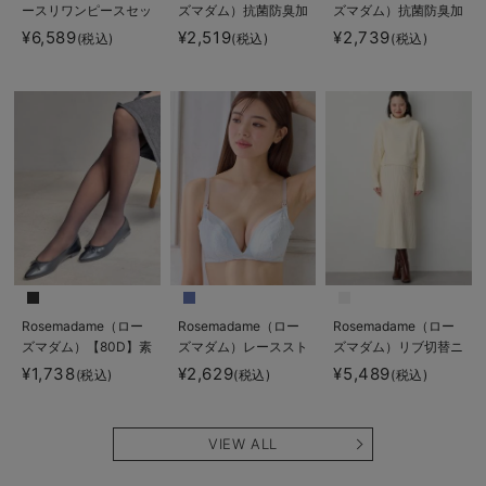
ースリワンピースセッ
ズマダム）抗菌防臭加
ズマダム）抗菌防臭加
ト マタニティ・産後
工バイカラー授乳ブラ
工バイカラー授乳キャ
¥6,589
¥2,519
¥2,739
(税込)
(税込)
(税込)
【産後も長く着れる】
ミソール
Rosemadame（ロー
ズマダム）
Rosemadame（ロー
Rosemadame（ロー
Rosemadame（ロー
ズマダム）【80D】素
ズマダム）レーススト
ズマダム）リブ切替ニ
肌見えフェイクマタニ
ラップオープン授乳ブ
ットワンピ マタニテ
¥1,738
¥2,629
¥5,489
(税込)
(税込)
(税込)
ティタイツ【出産後も
ラ
ィ・授乳服【産後まで
長く使える】
長く使える】
VIEW ALL