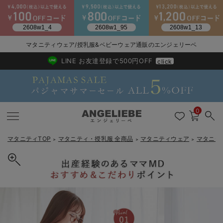
マタニティウェア/授乳服&ベビーウェア通販のエンジェリーベ
2026/NewArrival
送料495円(一部地域を除く) 7,700円以上で送料無料
LINE お友達登録で500円OFF
click
0
マタニティTOP
マタニティ・授乳服 全商品
マタニティウェア
マタニテ
＞
＞
＞
戻る
戻る
戻る
戻る
戻る
戻る
戻る
戻る
戻る
戻る
戻る
戻る
戻る
戻る
戻る
戻る
戻る
戻る
戻る
戻る
戻る
戻る
戻る
戻る
戻る
戻る
戻る
戻る
戻る
戻る
戻る
マタニティウェア全て
マタニティ 下着・インナー全て
授乳服全て
マタニティ フォーマル全て
授乳用品全て
マタニティレッグウェア全て
マタニティ ボディケア全て
アウトレット全て
特集全て
再入荷全て
送料無料アイテム全て
ブラキャミ おまとめ
【37周年祭セール】
気温差別オススメアイ
マタニティウェア お
こだわりの履き心地！
出産準備応援割全て
春のマタニティワンピ
Gift Selection 
冬の冷え対策インナー
入院準備の持ち物チェ
冬のあったか特集全て
マタニティ ワンピース
授乳ワンピース
マタニティ スーツ
妊婦用 抱き枕・授乳クッション
マタニティストッキング・タイツ
妊娠線クリーム
【アウトレット】ワンピース
抗菌防臭加工
再入荷｜インナー
授乳ブラ・マタニティブラ（マタニティインナー・産後用品）
ワンピース
【37周年祭セール】2
【15℃】3月下旬～
動きやすく着回しでき
強撚スムース(コスパ
【おまとめ割】パジャ
カジュアル
ジャケット派
マタニティパジャマ
【オフィスカジュアル
レギンスタイプ
【フォーマル】ワンピ
【ベビー】長袖
ハンカチ
快適ウェア10%OFF
セットアップ・ レイ
〜3,000円（税込）
薄くてあったか
入院してすぐ使うグッ
【冬のあったか特集】