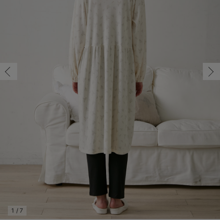
マタニティ パンツ
マタニティ ショーツ
授乳トップス
マタニティ オフィス 通勤服
授乳 ケープ
マタニティレギンス
【アウトレット】トップス・授乳トップス
透け防止
再入荷｜アウター
トップス
【37周年祭セール】4
【〜10℃】3月中旬
涼しくて可愛い「ワン
デニム
きれいめトップス派
マタニティインナー
【オフィスカジュアル
パンツタイプ
【フォーマル】ボトム
【ベビー】半袖
2WAYオール
Aライン ・フレアワ
〜5,000円（税込）
綿混素材
赤ちゃんへ使うもの
【冬のあったか特集】
マタニティ スカート
妊婦帯・腹帯・産前ガードル
マタニティ ドレス（結婚式・お呼ばれ）
【アウトレット】ボトムス
見えてもカワイイ
パンツ
レギンス
きれいめスカート派
ベビー
【フォーマル】トップ
【ベビー】グッズ
コンビ肌着
Iライン ・タイトシ
〜10,000円（税込）
腹巻・ひざ上パンツ
産後に使うグッズ
【冬のあったか特集】
マタニティ トップス
マタニティ 授乳 キャミソール
マタニティ フォーマル パンツ・ボトムス
【アウトレット】パジャマ
コットン素材
スカート
オフィス
きれいめ美脚パンツ派
短肌着
快適ウェア10%OFF
ジャンパースカート/
10,001円（税込）〜
保温&リカバリー
【冬のあったか特集】
マタニティ アウター（コート）・ママコート
産褥ショーツ
【アウトレット】インナー
冷房対策
パジャマ
ツィード派
セット
ワーク・オフィス
女の子におススメのギ
レギンス・タイツ
骨盤・マタニティベルト （妊娠中・産後）
【アウトレット】ベビー
接触冷感素材
インナー
MAX55%OFF ブラッ
王道シンプル派
カジュアル
男の子におススメのギ
カップ付きインナー
産後 ガードル インナー
Tシャツブラ
雑貨
セットアップ派
フォーマル / オケー
定番ギフト
あったか度◎
マタニティ 腹巻き
ブラトップ
ベビー
あったかアイテム｜ベ
もらって嬉しいギフト
裏起毛素材
親子セット
かわいくておもしろい
快適機能ウェア特集 トップス
何枚あっても嬉しいア
快適機能ウェア特集 ボトムス
長く使えるアイテム
快適機能ウェア特集 パジャマ
お部屋映えアイテム
1
/
7