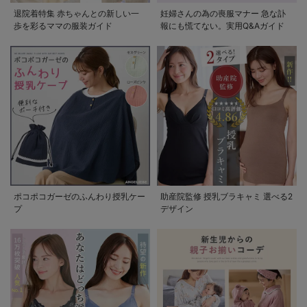
退院着特集 赤ちゃんとの新しい一
妊婦さんの為の喪服マナー 急な訃
歩を彩るママの服装ガイド
報にも慌てない。実用Q&Aガイド
ポコポコガーゼのふんわり授乳ケー
助産院監修 授乳ブラキャミ 選べる2
プ
デザイン