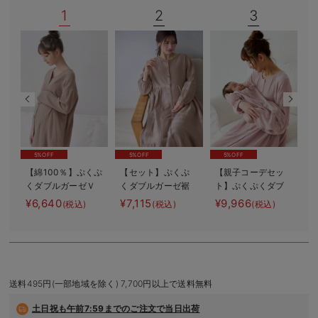
1
2
3
デロンギ
入院準備の持ち物チェック
5%OFF
5%OFF
5%OFF
【綿100％】ぷくぷ
【セット】ぷくぷ
【親子コーデセッ
くダブルガーゼＶ
くダブルガーゼ裾
ト】ぷくぷくダブ
【
ネックワンピ＆産
ティアード3WAYワ
ルガーゼ裾ティア
¥6,640
¥7,115
¥9,966
¥
(税込)
(税込)
(税込)
前産後使えるレギ
ンピース＆産後も
ード3WAYワンピー
ンスパジャマ マ
使えるレギンスパ
ス＆産前産後使え
タニティ・授乳パ
ジャマ マタニテ
るレギンスパジャ
ジャマ【親子コー
ィ・授乳パジャマ
マ&2wayオール
デ可】
出産準備 ギフ
ト マタニティ・
送料495円(一部地域を除く) 7,700円以上で送料無料
産後
土日祝も
午前7:59までのご注文で当日出荷