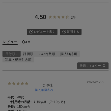
4.50
2件
レビューを書く
質問する
レビュー
Q&A
日付順 ↓
評価順
いいね数順
購入確認順
写真・動画付き順
詳細フィルター
2023-01-30
まゆ様
購入確認済み
年代:
40代
ご利用時の月齢:
妊娠後期（7~10ヶ月)
身長:
150cm台