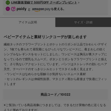
LINE新規登録で 500円OFF クーポンプレゼント
も使える。
と
アイテム説明
サイズ・詳細
ベビーアイテムと素材リンクコーデが楽しめます
繊細タッチのフラワープリントとポケットのリボンが上品でかわいいデザイ
ン。1枚でも着られて産院着にもぴったりなワンピースに、着まわしの効く
シンプルなレギンスをセットにしました。ワンピースは胸元が裏スナップに
なっているので授乳もスムーズ。ボタンとリボンをフラワープリントと揃え
て、さり気ないアクセントにしています。パンツはストレッチの効いたベア
天竺。テーパードのすっきりシルエットでスタイル良く見えます。
・ワンピースはなめらかな肌触りが気持ちいいスムース素材
・セットのレギンスは伸縮性抜群。マタニティ期から産後まで快適にフィッ
トします
商品コード／10022
※ご覧頂いている商品画像につきましては、できるだけ実物の色に近くなる
ように努めておりますが、