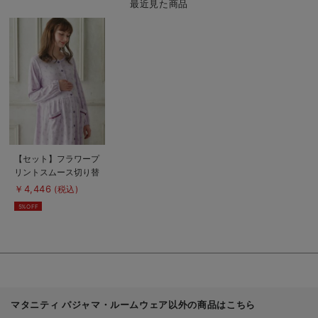
最近見た商品
商
品
詳
細
を
見
る
商
【セット】フラワープ
品
リントスムース切り替
詳
細
えワンピ＆レギンスパ
￥4,446
(税込)
を
ジャマ マタニティ・
見
5%OFF
る
授乳パジャマ
マタニティ パジャマ・ルームウェア以外の商品はこちら