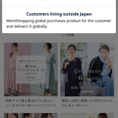
お気に入り商品を確認する
お買い物を続ける
カートへ進む
初夏の快適インナー特集
春夏を快適に過ごせるマタニティパ
ンツ特集
先輩ママに最も選ばれている!ぷく
着回しが効く最新ハレの日スタイル
ぷくダブルガーゼパジャマシリーズ
セレモニー6シーン