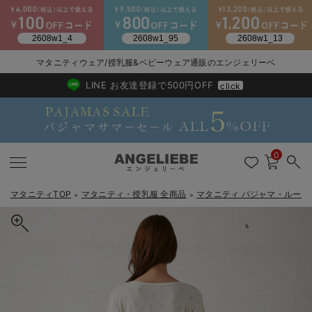
2026/NewArrival
送料495円(一部地域を除く) 7,700円以上で送料無料
マタニティウェア/授乳服&ベビーウェア通販のエンジェリーベ
LINE お友達登録で500円OFF
click
0
マタニティTOP
マタニティ・授乳服 全商品
マタニティ パジャマ・ルーム
＞
＞
戻る
戻る
戻る
戻る
戻る
戻る
戻る
戻る
戻る
戻る
戻る
戻る
戻る
戻る
戻る
戻る
戻る
戻る
戻る
戻る
戻る
戻る
戻る
戻る
戻る
戻る
戻る
戻る
戻る
戻る
戻る
マタニティウェア全て
マタニティ 下着・インナー全て
授乳服全て
マタニティ フォーマル全て
授乳用品全て
マタニティレッグウェア全て
マタニティ ボディケア全て
アウトレット全て
特集全て
再入荷全て
送料無料アイテム全て
ブラキャミ おまとめ
【37周年祭セール】
気温差別オススメアイ
マタニティウェア お
こだわりの履き心地！
出産準備応援割全て
春のマタニティワンピ
Gift Selection 
冬の冷え対策インナー
入院準備の持ち物チェ
冬のあったか特集全て
マタニティ ワンピース
授乳ワンピース
マタニティ スーツ
妊婦用 抱き枕・授乳クッション
マタニティストッキング・タイツ
妊娠線クリーム
【アウトレット】ワンピース
抗菌防臭加工
再入荷｜インナー
授乳ブラ・マタニティブラ（マタニティインナー・産後用品）
ワンピース
【37周年祭セール】2
【15℃】3月下旬～
動きやすく着回しでき
強撚スムース(コスパ
【おまとめ割】パジャ
カジュアル
ジャケット派
マタニティパジャマ
【オフィスカジュアル
レギンスタイプ
【フォーマル】ワンピ
【ベビー】長袖
ハンカチ
快適ウェア10%OFF
セットアップ・ レイ
〜3,000円（税込）
薄くてあったか
入院してすぐ使うグッ
【冬のあったか特集】