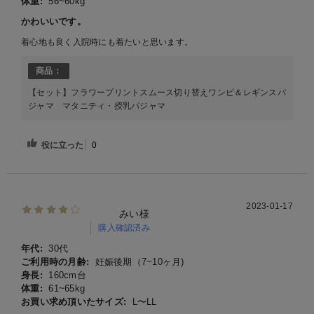
体重:
56~60kg
かわいいです。
着心地も良く入院時にも着たいと思います。
商品：
【セット】フラワープリントスムース切り替えワンピ＆レギンスパ
ジャマ マタニティ・授乳パジャマ
役に立った
0
2023-01-17
みい様
購入確認済み
年代:
30代
ご利用時の月齢:
妊娠後期（7~10ヶ月)
身長:
160cm台
体重:
61~65kg
お買い求め頂いたサイズ:
L〜LL