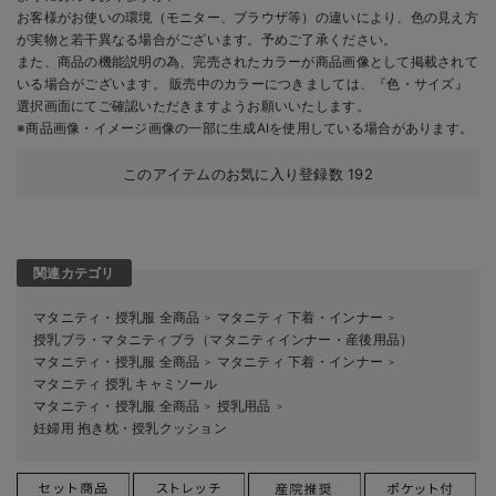
お客様がお使いの環境（モニター、ブラウザ等）の違いにより、色の見え方
が実物と若干異なる場合がございます。予めご了承ください。
また、商品の機能説明の為、完売されたカラーが商品画像として掲載されて
いる場合がございます。 販売中のカラーにつきましては、『色・サイズ』
選択画面にてご確認いただきますようお願いいたします。
※商品画像・イメージ画像の一部に生成AIを使用している場合があります。
このアイテムのお気に入り登録数
192
関連カテゴリ
マタニティ・授乳服 全商品
マタニティ 下着・インナー
＞
＞
授乳ブラ・マタニティブラ（マタニティインナー・産後用品）
マタニティ・授乳服 全商品
マタニティ 下着・インナー
＞
＞
マタニティ 授乳 キャミソール
マタニティ・授乳服 全商品
授乳用品
＞
＞
妊婦用 抱き枕・授乳クッション