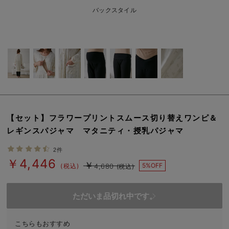
erbaviva（エルバビーバ）
バックスタイル
安心の日本製。先輩ママが買ってよかった！本当に必要な出産準備品
ハレの日に着るANGELIEBEのセレモニー
買って正解！高評価レビューアイテム
冬に可愛いニットがお得！
親子コーデ｜ママとベビーにおすすめ！
【セット】フラワープリントスムース切り替えワンピ＆
レギンスパジャマ マタニティ・授乳パジャマ
便利な育児家電
2件
Gift Selection 出産祝い
￥4,446
￥
5%OFF
(税込)
4,680
(税込)
ロンパースはいつからいつまで使う？選ぶポイントも解説！
ただいま品切れ中です。
保育園・入園準備特集
ファルスカ
こちらもおすすめ