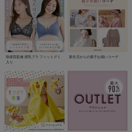
助産院監修 授乳ブラ フィットグミ
新生児からの親子お揃いコーデ
入り