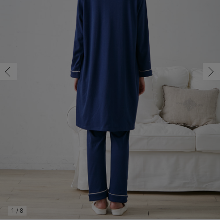
マタニティ パンツ
マタニティ ショーツ
授乳トップス
マタニティ オフィス 通勤服
授乳 ケープ
マタニティレギンス
【アウトレット】トップス・授乳トップス
透け防止
再入荷｜アウター
トップス
【37周年祭セール】4
【〜10℃】3月中旬
涼しくて可愛い「ワン
デニム
きれいめトップス派
マタニティインナー
【オフィスカジュアル
パンツタイプ
【フォーマル】ボトム
【ベビー】半袖
2WAYオール
Aライン ・フレアワ
〜5,000円（税込）
綿混素材
赤ちゃんへ使うもの
【冬のあったか特集】
マタニティ スカート
妊婦帯・腹帯・産前ガードル
マタニティ ドレス（結婚式・お呼ばれ）
【アウトレット】ボトムス
見えてもカワイイ
パンツ
レギンス
きれいめスカート派
ベビー
【フォーマル】トップ
【ベビー】グッズ
コンビ肌着
Iライン ・タイトシ
〜10,000円（税込）
腹巻・ひざ上パンツ
産後に使うグッズ
【冬のあったか特集】
マタニティ トップス
マタニティ 授乳 キャミソール
マタニティ フォーマル パンツ・ボトムス
【アウトレット】パジャマ
コットン素材
スカート
オフィス
きれいめ美脚パンツ派
短肌着
快適ウェア10%OFF
ジャンパースカート/
10,001円（税込）〜
保温&リカバリー
【冬のあったか特集】
マタニティ アウター（コート）・ママコート
産褥ショーツ
【アウトレット】インナー
冷房対策
パジャマ
ツィード派
セット
ワーク・オフィス
女の子におススメのギ
レギンス・タイツ
骨盤・マタニティベルト （妊娠中・産後）
【アウトレット】ベビー
接触冷感素材
インナー
MAX55%OFF ブラッ
王道シンプル派
カジュアル
男の子におススメのギ
カップ付きインナー
産後 ガードル インナー
Tシャツブラ
雑貨
セットアップ派
フォーマル / オケー
定番ギフト
あったか度◎
マタニティ 腹巻き
ブラトップ
ベビー
あったかアイテム｜ベ
もらって嬉しいギフト
裏起毛素材
親子セット
かわいくておもしろい
快適機能ウェア特集 トップス
何枚あっても嬉しいア
快適機能ウェア特集 ボトムス
長く使えるアイテム
快適機能ウェア特集 パジャマ
お部屋映えアイテム
1
/
8