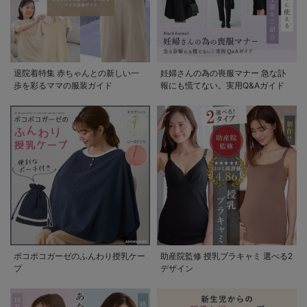
退院着特集 赤ちゃんとの新しい一
妊婦さんの為の喪服マナー 急な訃
歩を彩るママの服装ガイド
報にも慌てない。実用Q&Aガイド
ポコポコガーゼのふんわり授乳ケー
助産院監修 授乳ブラキャミ 選べる2
プ
デザイン