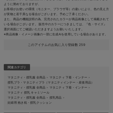
ように努めておりますが、
お客様がお使いの環境（モニター、ブラウザ等）の違いにより、色の見え方
が実物と若干異なる場合がございます。予めご了承ください。
また、商品の機能説明の為、完売されたカラーが商品画像として掲載されて
いる場合がございます。 販売中のカラーにつきましては、『色・サイズ』
選択画面にてご確認いただきますようお願いいたします。
※商品画像・イメージ画像の一部に生成AIを使用している場合があります。
このアイテムのお気に入り登録数
259
関連カテゴリ
マタニティ・授乳服 全商品
マタニティ 下着・インナー
＞
＞
授乳ブラ・マタニティブラ（マタニティインナー・産後用品）
マタニティ・授乳服 全商品
マタニティ 下着・インナー
＞
＞
マタニティ 授乳 キャミソール
マタニティ・授乳服 全商品
授乳用品
＞
＞
妊婦用 抱き枕・授乳クッション