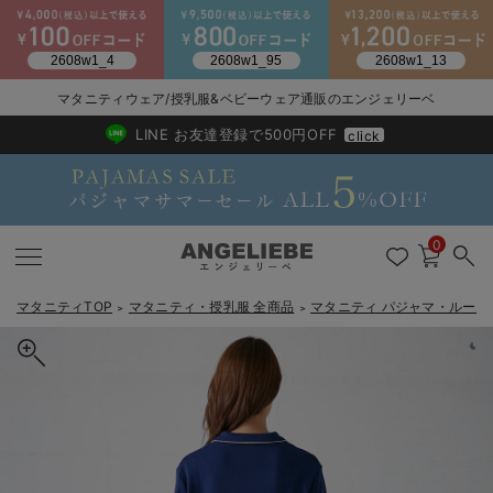
マタニティウェア/授乳服&ベビーウェア通販のエンジェリーベ
2026/NewArrival
送料495円(一部地域を除く) 7,700円以上で送料無料
LINE お友達登録で500円OFF
click
0
マタニティTOP
マタニティ・授乳服 全商品
マタニティ パジャマ・ルーム
＞
＞
戻る
戻る
戻る
戻る
戻る
戻る
戻る
戻る
戻る
戻る
戻る
戻る
戻る
戻る
戻る
戻る
戻る
戻る
戻る
戻る
戻る
戻る
戻る
戻る
戻る
戻る
戻る
戻る
戻る
戻る
戻る
マタニティウェア全て
マタニティ 下着・インナー全て
授乳服全て
マタニティ フォーマル全て
授乳用品全て
マタニティレッグウェア全て
マタニティ ボディケア全て
アウトレット全て
特集全て
再入荷全て
送料無料アイテム全て
ブラキャミ おまとめ
【37周年祭セール】
気温差別オススメアイ
マタニティウェア お
こだわりの履き心地！
出産準備応援割全て
春のマタニティワンピ
Gift Selection 
冬の冷え対策インナー
入院準備の持ち物チェ
冬のあったか特集全て
マタニティ ワンピース
授乳ワンピース
マタニティ スーツ
妊婦用 抱き枕・授乳クッション
マタニティストッキング・タイツ
妊娠線クリーム
【アウトレット】ワンピース
抗菌防臭加工
再入荷｜インナー
授乳ブラ・マタニティブラ（マタニティインナー・産後用品）
ワンピース
【37周年祭セール】2
【15℃】3月下旬～
動きやすく着回しでき
強撚スムース(コスパ
【おまとめ割】パジャ
カジュアル
ジャケット派
マタニティパジャマ
【オフィスカジュアル
レギンスタイプ
【フォーマル】ワンピ
【ベビー】長袖
ハンカチ
快適ウェア10%OFF
セットアップ・ レイ
〜3,000円（税込）
薄くてあったか
入院してすぐ使うグッ
【冬のあったか特集】