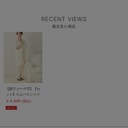
RECENT VIEWS
最近見た商品
商
品
詳
細
を
見
る
商
【親子コーデ可】【セ
品
ット】スムースシャツ
詳
細
パジャマ マタニテ
￥4,446
(税込)
を
ィ・授乳パジャマ
見
5%OFF
る