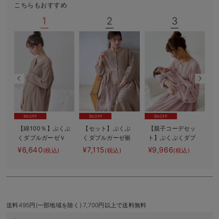
こちらもおすすめ
デロンギ
1
2
3
入院準備の持ち物チェック
5%OFF
5%OFF
5%OFF
【綿100％】ぷくぷ
【セット】ぷくぷ
【親子コーデセッ
くダブルガーゼＶ
くダブルガーゼ裾
ト】ぷくぷくダブ
【
ネックワンピ＆産
ティアード3WAYワ
ルガーゼ裾ティア
¥6,640
¥7,115
¥9,966
¥
(税込)
(税込)
(税込)
前産後使えるレギ
ンピース＆産後も
ード3WAYワンピー
ンスパジャマ マ
使えるレギンスパ
ス＆産前産後使え
タニティ・授乳パ
ジャマ マタニテ
るレギンスパジャ
ジャマ【親子コー
ィ・授乳パジャマ
マ&2wayオール
デ可】
出産準備 ギフ
ト マタニティ・
送料495円(一部地域を除く) 7,700円以上で送料無料
産後