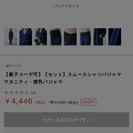
erbaviva（エルバビーバ）
バックスタイル
安心の日本製。先輩ママが買ってよかった！本当に必要な出産準備品
ハレの日に着るANGELIEBEのセレモニー
買って正解！高評価レビューアイテム
冬に可愛いニットがお得！
親子コーデ｜ママとベビーにおすすめ！
【親子コーデ可】【セット】スムースシャツパジャマ
便利な育児家電
マタニティ・授乳パジャマ
Gift Selection 出産祝い
2件
￥4,446
￥
ロンパースはいつからいつまで使う？選ぶポイントも解説！
5%OFF
(税込)
4,680
(税込)
保育園・入園準備特集
ただいま品切れ中です。
ファルスカ