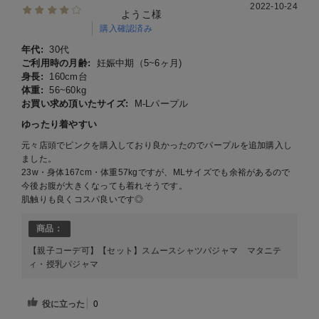
2022-10-24
ようこ様
購入確認済み
年代:
30代
ご利用時の月齢:
妊娠中期（5~6ヶ月)
身長:
160cm台
体重:
56~60kg
お買い求め頂いたサイズ:
M-Lパープル
ゆったり着やすい
元々店頭でピンクを購入しており良かったのでパープルを追加購入し
ました。
23w・身体167cm・体重57kgですが、MLサイズでも余裕があるので
今後お腹が大きくなっても着れそうです。
肌触りも良くコスパ良いです◎
商品：
【親子コーデ可】【セット】スムースシャツパジャマ マタニテ
ィ・授乳パジャマ
役に立った
0