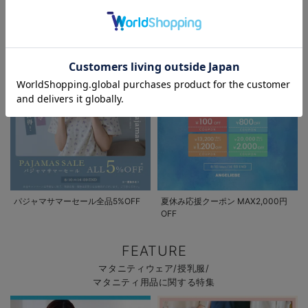
EVENT
マタニティウェア/マタニティ服/授乳服の
セール / キャンペーン / クーポン情報
お気に入り商品を確認する
お買い物を続ける
カートへ進む
パジャマサマーセール全品5%OFF
夏休み応援クーポン MAX2,000円
OFF
FEATURE
マタニティウェア/授乳服/
マタニティ用品に関する特集