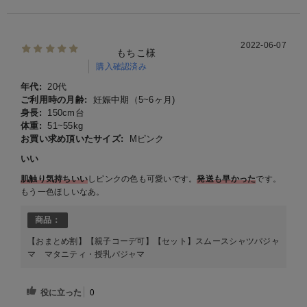
2022-06-07
もちこ様
購入確認済み
年代:
20代
ご利用時の月齢:
妊娠中期（5~6ヶ月)
身長:
150cm台
体重:
51~55kg
お買い求め頂いたサイズ:
Mピンク
いい
肌触り気持ちいい
しピンクの色も可愛いです。
発送も早かった
です。
もう一色ほしいなあ。
商品：
【おまとめ割】【親子コーデ可】【セット】スムースシャツパジャ
マ マタニティ・授乳パジャマ
役に立った
0