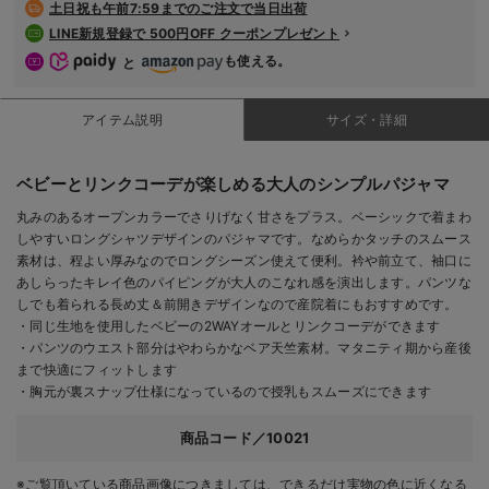
土日祝も
午前7:59までのご注文で当日出荷
LINE新規登録で 500円OFF クーポンプレゼント
も使える。
と
アイテム説明
サイズ・詳細
ベビーとリンクコーデが楽しめる大人のシンプルパジャマ
丸みのあるオープンカラーでさりげなく甘さをプラス。ベーシックで着まわ
しやすいロングシャツデザインのパジャマです。なめらかタッチのスムース
素材は、程よい厚みなのでロングシーズン使えて便利。衿や前立て、袖口に
あしらったキレイ色のパイピングが大人のこなれ感を演出します。パンツな
しでも着られる長め丈＆前開きデザインなので産院着にもおすすめです。
・同じ生地を使用したベビーの2WAYオールとリンクコーデができます
・パンツのウエスト部分はやわらかなベア天竺素材。マタニティ期から産後
まで快適にフィットします
・胸元が裏スナップ仕様になっているので授乳もスムーズにできます
商品コード／10021
※ご覧頂いている商品画像につきましては、できるだけ実物の色に近くなる