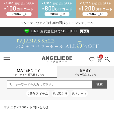
2026/NewArrival
送料495円(一部地域を除く) 7,700円以上で送料無料
マタニティウェア/授乳服の通販ならエンジェリーベ
LINE お友達登録で500円OFF
click
0
MATERNITY
BABY
マタニティ & 授乳服はこちら
ベビー用品はこちら
戻る
戻る
戻る
戻る
戻る
戻る
戻る
戻る
戻る
戻る
戻る
戻る
戻る
戻る
戻る
戻る
戻る
戻る
戻る
戻る
戻る
戻る
戻る
戻る
戻る
戻る
戻る
戻る
戻る
戻る
戻る
#新作アイテム
#お宮参り
#パジャマ
マタニティウェア全て
マタニティ 下着・インナー全て
授乳服全て
マタニティ フォーマル全て
授乳用品全て
マタニティレッグウェア全て
マタニティ ボディケア全て
アウトレット全て
特集全て
再入荷全て
送料無料アイテム全て
ブラキャミ おまとめ
【37周年祭セール】
気温差別オススメアイ
マタニティウェア お
こだわりの履き心地！
出産準備応援割全て
春のマタニティワンピ
Gift Selection 
冬の冷え対策インナー
入院準備の持ち物チェ
冬のあったか特集全て
マタニティ ワンピース
授乳ワンピース
マタニティ スーツ
妊婦用 抱き枕・授乳クッション
マタニティストッキング・タイツ
妊娠線クリーム
【アウトレット】ワンピース
抗菌防臭加工
再入荷｜インナー
授乳ブラ・マタニティブラ（マタニティインナー・産後用品）
ワンピース
【37周年祭セール】2
【15℃】3月下旬～
動きやすく着回しでき
強撚スムース(コスパ
【おまとめ割】パジャ
カジュアル
ジャケット派
マタニティパジャマ
【オフィスカジュアル
レギンスタイプ
【フォーマル】ワンピ
【ベビー】長袖
ハンカチ
快適ウェア10%OFF
セットアップ・ レイ
〜3,000円（税込）
薄くてあったか
入院してすぐ使うグッ
【冬のあったか特集】
マタニティTOP
お問い合わせ
＞