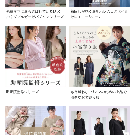
先輩ママに最も選ばれている!ぷく
着回しが効く最新ハレの日スタイル
ぷくダブルガーゼパジャマシリーズ
セレモニー6シーン
助産院監修シリーズ
もう迷わない!!ママのための上品で
清楚なお宮参り服