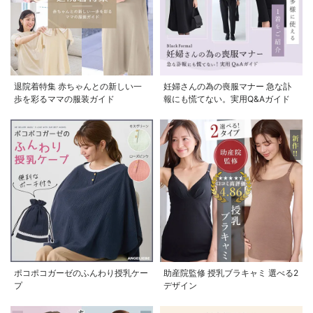
退院着特集 赤ちゃんとの新しい一
妊婦さんの為の喪服マナー 急な訃
歩を彩るママの服装ガイド
報にも慌てない。実用Q&Aガイド
ポコポコガーゼのふんわり授乳ケー
助産院監修 授乳ブラキャミ 選べる2
プ
デザイン