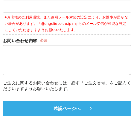
デロンギ
※お客様のご利用環境、また迷惑メール対策の設定により、お返事が届かな
入院準備の持ち物チェック
い場合があります。
「@angeliebe.co.jp」からのメール受信が可能な設定
にしていただきますようお願いいたします。
お問い合わせ内容
必須
ご注文に関するお問い合わせには、必ず「ご注文番号」をご記入く
ださいますようお願いいたします。
確認ページへ