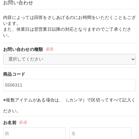
お問い合わせ
マタニティ パンツ
マタニティ ショーツ
授乳トップス
マタニティ オフィス 通勤服
授乳 ケープ
マタニティレギンス
【アウトレット】トップス・授乳トップス
透け防止
再入荷｜アウター
トップス
【37周年祭セール】4
【〜10℃】3月中旬
涼しくて可愛い「ワン
デニム
きれいめトップス派
マタニティインナー
【オフィスカジュアル
パンツタイプ
【フォーマル】ボトム
【ベビー】半袖
2WAYオール
Aライン ・フレアワ
〜5,000円（税込）
綿混素材
赤ちゃんへ使うもの
【冬のあったか特集】
マタニティ スカート
妊婦帯・腹帯・産前ガードル
マタニティ ドレス（結婚式・お呼ばれ）
【アウトレット】ボトムス
見えてもカワイイ
パンツ
レギンス
きれいめスカート派
ベビー
【フォーマル】トップ
【ベビー】グッズ
コンビ肌着
Iライン ・タイトシ
〜10,000円（税込）
腹巻・ひざ上パンツ
産後に使うグッズ
【冬のあったか特集】
内容によっては回答をさしあげるのにお時間をいただくこともござ
います。
また、休業日は翌営業日以降の対応となりますのでご了承くださ
マタニティ トップス
マタニティ 授乳 キャミソール
マタニティ フォーマル パンツ・ボトムス
【アウトレット】パジャマ
コットン素材
スカート
オフィス
きれいめ美脚パンツ派
短肌着
快適ウェア10%OFF
ジャンパースカート/
10,001円（税込）〜
保温&リカバリー
【冬のあったか特集】
い。
マタニティ アウター（コート）・ママコート
産褥ショーツ
【アウトレット】インナー
冷房対策
パジャマ
ツィード派
セット
ワーク・オフィス
女の子におススメのギ
レギンス・タイツ
お問い合わせの種類
必須
骨盤・マタニティベルト （妊娠中・産後）
【アウトレット】ベビー
接触冷感素材
インナー
MAX55%OFF ブラッ
王道シンプル派
カジュアル
男の子におススメのギ
カップ付きインナー
産後 ガードル インナー
Tシャツブラ
雑貨
セットアップ派
フォーマル / オケー
定番ギフト
あったか度◎
商品コード
マタニティ 腹巻き
ブラトップ
ベビー
あったかアイテム｜ベ
もらって嬉しいギフト
裏起毛素材
親子セット
かわいくておもしろい
※複数アイテムがある場合は、（,カンマ）で区切ってすべて記入く
快適機能ウェア特集 トップス
何枚あっても嬉しいア
ださい。
快適機能ウェア特集 ボトムス
長く使えるアイテム
お名前
必須
快適機能ウェア特集 パジャマ
お部屋映えアイテム