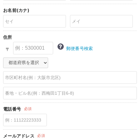
erbaviva（エルバビーバ）
お名前(カナ)
安心の日本製。先輩ママが買ってよかった！本当に必要な出産準備品
ハレの日に着るANGELIEBEのセレモニー
住所
買って正解！高評価レビューアイテム
郵便番号検索
〒
冬に可愛いニットがお得！
親子コーデ｜ママとベビーにおすすめ！
便利な育児家電
Gift Selection 出産祝い
ロンパースはいつからいつまで使う？選ぶポイントも解説！
電話番号
必須
保育園・入園準備特集
ファルスカ
メールアドレス
必須