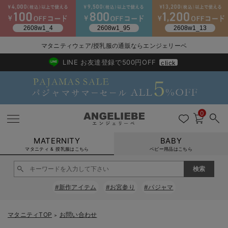
2026/NewArrival
送料495円(一部地域を除く) 7,700円以上で送料無料
マタニティウェア/授乳服の通販ならエンジェリーベ
LINE お友達登録で500円OFF
click
0
MATERNITY
BABY
マタニティ & 授乳服はこちら
ベビー用品はこちら
戻る
戻る
戻る
戻る
戻る
戻る
戻る
戻る
戻る
戻る
戻る
戻る
戻る
戻る
戻る
戻る
戻る
戻る
戻る
戻る
戻る
戻る
戻る
戻る
戻る
戻る
戻る
戻る
戻る
戻る
戻る
#新作アイテム
#お宮参り
#パジャマ
マタニティウェア全て
マタニティ 下着・インナー全て
授乳服全て
マタニティ フォーマル全て
授乳用品全て
マタニティレッグウェア全て
マタニティ ボディケア全て
アウトレット全て
特集全て
再入荷全て
送料無料アイテム全て
ブラキャミ おまとめ
【37周年祭セール】
気温差別オススメアイ
マタニティウェア お
こだわりの履き心地！
出産準備応援割全て
春のマタニティワンピ
Gift Selection 
冬の冷え対策インナー
入院準備の持ち物チェ
冬のあったか特集全て
マタニティ ワンピース
授乳ワンピース
マタニティ スーツ
妊婦用 抱き枕・授乳クッション
マタニティストッキング・タイツ
妊娠線クリーム
【アウトレット】ワンピース
抗菌防臭加工
再入荷｜インナー
授乳ブラ・マタニティブラ（マタニティインナー・産後用品）
ワンピース
【37周年祭セール】2
【15℃】3月下旬～
動きやすく着回しでき
強撚スムース(コスパ
【おまとめ割】パジャ
カジュアル
ジャケット派
マタニティパジャマ
【オフィスカジュアル
レギンスタイプ
【フォーマル】ワンピ
【ベビー】長袖
ハンカチ
快適ウェア10%OFF
セットアップ・ レイ
〜3,000円（税込）
薄くてあったか
入院してすぐ使うグッ
【冬のあったか特集】
マタニティTOP
お問い合わせ
＞