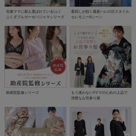
先輩ママに最も選ばれている!ぷく
着回しが効く最新ハレの日スタイル
ぷくダブルガーゼパジャマシリーズ
セレモニー6シーン
助産院監修シリーズ
もう迷わない!!ママのための上品で
清楚なお宮参り服