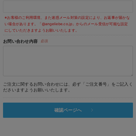
デロンギ
※お客様のご利用環境、また迷惑メール対策の設定により、お返事が届かな
入院準備の持ち物チェック
い場合があります。
「@angeliebe.co.jp」からのメール受信が可能な設定
にしていただきますようお願いいたします。
お問い合わせ内容
必須
ご注文に関するお問い合わせには、必ず「ご注文番号」をご記入く
ださいますようお願いいたします。
確認ページへ