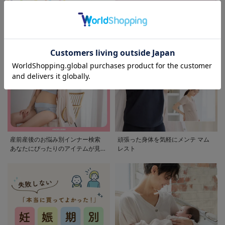
モンポケ特集
アウトレット 最大90%OFF
産前産後のお悩み別インナー検索
頑張った身体を気軽にメンテ マム
あなたにぴったりのアイテムが見つ
レスト
かる