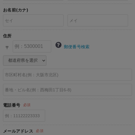
erbaviva（エルバビーバ）
お名前(カナ)
安心の日本製。先輩ママが買ってよかった！本当に必要な出産準備品
ハレの日に着るANGELIEBEのセレモニー
住所
買って正解！高評価レビューアイテム
郵便番号検索
〒
冬に可愛いニットがお得！
親子コーデ｜ママとベビーにおすすめ！
便利な育児家電
Gift Selection 出産祝い
ロンパースはいつからいつまで使う？選ぶポイントも解説！
電話番号
必須
保育園・入園準備特集
ファルスカ
メールアドレス
必須