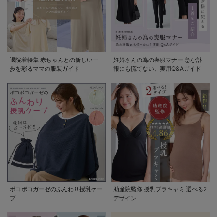
退院着特集 赤ちゃんとの新しい一
妊婦さんの為の喪服マナー 急な訃
歩を彩るママの服装ガイド
報にも慌てない。実用Q&Aガイド
ポコポコガーゼのふんわり授乳ケー
助産院監修 授乳ブラキャミ 選べる2
プ
デザイン