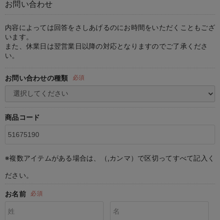
お問い合わせ
マタニティ パンツ
マタニティ ショーツ
授乳トップス
マタニティ オフィス 通勤服
授乳 ケープ
マタニティレギンス
【アウトレット】トップス・授乳トップス
透け防止
再入荷｜アウター
トップス
【37周年祭セール】4
【〜10℃】3月中旬
涼しくて可愛い「ワン
デニム
きれいめトップス派
マタニティインナー
【オフィスカジュアル
パンツタイプ
【フォーマル】ボトム
【ベビー】半袖
2WAYオール
Aライン ・フレアワ
〜5,000円（税込）
綿混素材
赤ちゃんへ使うもの
【冬のあったか特集】
マタニティ スカート
妊婦帯・腹帯・産前ガードル
マタニティ ドレス（結婚式・お呼ばれ）
【アウトレット】ボトムス
見えてもカワイイ
パンツ
レギンス
きれいめスカート派
ベビー
【フォーマル】トップ
【ベビー】グッズ
コンビ肌着
Iライン ・タイトシ
〜10,000円（税込）
腹巻・ひざ上パンツ
産後に使うグッズ
【冬のあったか特集】
内容によっては回答をさしあげるのにお時間をいただくこともござ
います。
また、休業日は翌営業日以降の対応となりますのでご了承くださ
マタニティ トップス
マタニティ 授乳 キャミソール
マタニティ フォーマル パンツ・ボトムス
【アウトレット】パジャマ
コットン素材
スカート
オフィス
きれいめ美脚パンツ派
短肌着
快適ウェア10%OFF
ジャンパースカート/
10,001円（税込）〜
保温&リカバリー
【冬のあったか特集】
い。
マタニティ アウター（コート）・ママコート
産褥ショーツ
【アウトレット】インナー
冷房対策
パジャマ
ツィード派
セット
ワーク・オフィス
女の子におススメのギ
レギンス・タイツ
お問い合わせの種類
必須
骨盤・マタニティベルト （妊娠中・産後）
【アウトレット】ベビー
接触冷感素材
インナー
MAX55%OFF ブラッ
王道シンプル派
カジュアル
男の子におススメのギ
カップ付きインナー
産後 ガードル インナー
Tシャツブラ
雑貨
セットアップ派
フォーマル / オケー
定番ギフト
あったか度◎
商品コード
マタニティ 腹巻き
ブラトップ
ベビー
あったかアイテム｜ベ
もらって嬉しいギフト
裏起毛素材
親子セット
かわいくておもしろい
※複数アイテムがある場合は、（,カンマ）で区切ってすべて記入く
快適機能ウェア特集 トップス
何枚あっても嬉しいア
ださい。
快適機能ウェア特集 ボトムス
長く使えるアイテム
お名前
必須
快適機能ウェア特集 パジャマ
お部屋映えアイテム