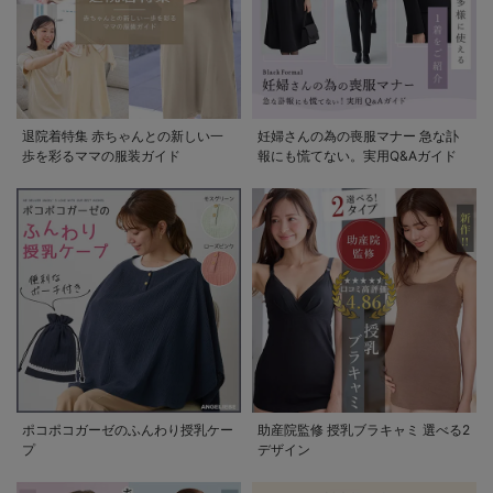
退院着特集 赤ちゃんとの新しい一
妊婦さんの為の喪服マナー 急な訃
歩を彩るママの服装ガイド
報にも慌てない。実用Q&Aガイド
ポコポコガーゼのふんわり授乳ケー
助産院監修 授乳ブラキャミ 選べる2
プ
デザイン