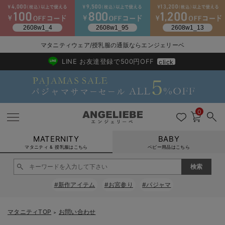
2026/NewArrival
送料495円(一部地域を除く) 7,700円以上で送料無料
マタニティウェア/授乳服の通販ならエンジェリーベ
LINE お友達登録で500円OFF
click
0
MATERNITY
BABY
マタニティ & 授乳服はこちら
ベビー用品はこちら
戻る
戻る
戻る
戻る
戻る
戻る
戻る
戻る
戻る
戻る
戻る
戻る
戻る
戻る
戻る
戻る
戻る
戻る
戻る
戻る
戻る
戻る
戻る
戻る
戻る
戻る
戻る
戻る
戻る
戻る
戻る
#新作アイテム
#お宮参り
#パジャマ
マタニティウェア全て
マタニティ 下着・インナー全て
授乳服全て
マタニティ フォーマル全て
授乳用品全て
マタニティレッグウェア全て
マタニティ ボディケア全て
アウトレット全て
特集全て
再入荷全て
送料無料アイテム全て
ブラキャミ おまとめ
【37周年祭セール】
気温差別オススメアイ
マタニティウェア お
こだわりの履き心地！
出産準備応援割全て
春のマタニティワンピ
Gift Selection 
冬の冷え対策インナー
入院準備の持ち物チェ
冬のあったか特集全て
マタニティ ワンピース
授乳ワンピース
マタニティ スーツ
妊婦用 抱き枕・授乳クッション
マタニティストッキング・タイツ
妊娠線クリーム
【アウトレット】ワンピース
抗菌防臭加工
再入荷｜インナー
授乳ブラ・マタニティブラ（マタニティインナー・産後用品）
ワンピース
【37周年祭セール】2
【15℃】3月下旬～
動きやすく着回しでき
強撚スムース(コスパ
【おまとめ割】パジャ
カジュアル
ジャケット派
マタニティパジャマ
【オフィスカジュアル
レギンスタイプ
【フォーマル】ワンピ
【ベビー】長袖
ハンカチ
快適ウェア10%OFF
セットアップ・ レイ
〜3,000円（税込）
薄くてあったか
入院してすぐ使うグッ
【冬のあったか特集】
マタニティTOP
お問い合わせ
＞