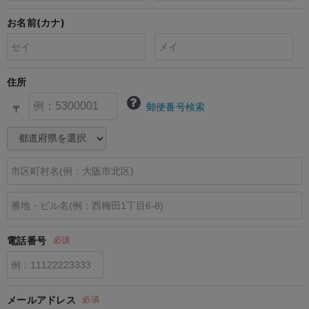
erbaviva（エルバビーバ）
お名前(カナ)
安心の日本製。先輩ママが買ってよかった！本当に必要な出産準備品
ハレの日に着るANGELIEBEのセレモニー
住所
買って正解！高評価レビューアイテム
郵便番号検索
〒
冬に可愛いニットがお得！
親子コーデ｜ママとベビーにおすすめ！
便利な育児家電
Gift Selection 出産祝い
ロンパースはいつからいつまで使う？選ぶポイントも解説！
電話番号
必須
保育園・入園準備特集
ファルスカ
メールアドレス
必須