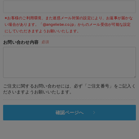
デロンギ
※お客様のご利用環境、また迷惑メール対策の設定により、お返事が届かな
入院準備の持ち物チェック
い場合があります。
「@angeliebe.co.jp」からのメール受信が可能な設定
にしていただきますようお願いいたします。
お問い合わせ内容
必須
ご注文に関するお問い合わせには、必ず「ご注文番号」をご記入く
ださいますようお願いいたします。
確認ページへ