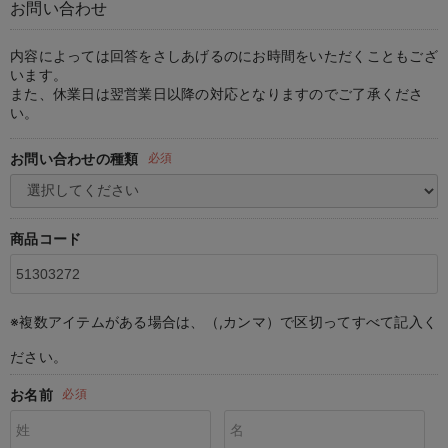
お問い合わせ
マタニティ パンツ
マタニティ ショーツ
授乳トップス
マタニティ オフィス 通勤服
授乳 ケープ
マタニティレギンス
【アウトレット】トップス・授乳トップス
透け防止
再入荷｜アウター
トップス
【37周年祭セール】4
【〜10℃】3月中旬
涼しくて可愛い「ワン
デニム
きれいめトップス派
マタニティインナー
【オフィスカジュアル
パンツタイプ
【フォーマル】ボトム
【ベビー】半袖
2WAYオール
Aライン ・フレアワ
〜5,000円（税込）
綿混素材
赤ちゃんへ使うもの
【冬のあったか特集】
マタニティ スカート
妊婦帯・腹帯・産前ガードル
マタニティ ドレス（結婚式・お呼ばれ）
【アウトレット】ボトムス
見えてもカワイイ
パンツ
レギンス
きれいめスカート派
ベビー
【フォーマル】トップ
【ベビー】グッズ
コンビ肌着
Iライン ・タイトシ
〜10,000円（税込）
腹巻・ひざ上パンツ
産後に使うグッズ
【冬のあったか特集】
内容によっては回答をさしあげるのにお時間をいただくこともござ
います。
また、休業日は翌営業日以降の対応となりますのでご了承くださ
マタニティ トップス
マタニティ 授乳 キャミソール
マタニティ フォーマル パンツ・ボトムス
【アウトレット】パジャマ
コットン素材
スカート
オフィス
きれいめ美脚パンツ派
短肌着
快適ウェア10%OFF
ジャンパースカート/
10,001円（税込）〜
保温&リカバリー
【冬のあったか特集】
い。
マタニティ アウター（コート）・ママコート
産褥ショーツ
【アウトレット】インナー
冷房対策
パジャマ
ツィード派
セット
ワーク・オフィス
女の子におススメのギ
レギンス・タイツ
お問い合わせの種類
必須
骨盤・マタニティベルト （妊娠中・産後）
【アウトレット】ベビー
接触冷感素材
インナー
MAX55%OFF ブラッ
王道シンプル派
カジュアル
男の子におススメのギ
カップ付きインナー
産後 ガードル インナー
Tシャツブラ
雑貨
セットアップ派
フォーマル / オケー
定番ギフト
あったか度◎
商品コード
マタニティ 腹巻き
ブラトップ
ベビー
あったかアイテム｜ベ
もらって嬉しいギフト
裏起毛素材
親子セット
かわいくておもしろい
※複数アイテムがある場合は、（,カンマ）で区切ってすべて記入く
快適機能ウェア特集 トップス
何枚あっても嬉しいア
ださい。
快適機能ウェア特集 ボトムス
長く使えるアイテム
お名前
必須
快適機能ウェア特集 パジャマ
お部屋映えアイテム