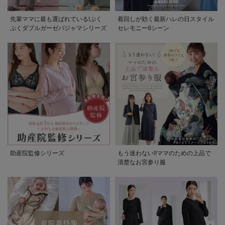
先輩ママに最も選ばれている!ぷく
着回しが効く最新ハレの日スタイル
ぷくダブルガーゼパジャマシリーズ
セレモニー6シーン
助産院監修シリーズ
もう迷わない!!ママのための上品で
清楚なお宮参り服