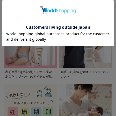
モンポケ特集
アウトレット 最大90%OFF
産前産後のお悩み別インナー検索
頑張った身体を気軽にメンテ マム
あなたにぴったりのアイテムが見つ
レスト
かる