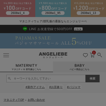
2026/NewArrival
送料495円(一部地域を除く) 7,700円以上で送料無料
マタニティウェア/授乳服の通販ならエンジェリーベ
LINE お友達登録で500円OFF
click
0
MATERNITY
BABY
マタニティ & 授乳服はこちら
ベビー用品はこちら
戻る
戻る
戻る
戻る
戻る
戻る
戻る
戻る
戻る
戻る
戻る
戻る
戻る
戻る
戻る
戻る
戻る
戻る
戻る
戻る
戻る
戻る
戻る
戻る
戻る
戻る
戻る
戻る
戻る
戻る
戻る
#新作アイテム
#お宮参り
#パジャマ
マタニティウェア全て
マタニティ 下着・インナー全て
授乳服全て
マタニティ フォーマル全て
授乳用品全て
マタニティレッグウェア全て
マタニティ ボディケア全て
アウトレット全て
特集全て
再入荷全て
送料無料アイテム全て
ブラキャミ おまとめ
【37周年祭セール】
気温差別オススメアイ
マタニティウェア お
こだわりの履き心地！
出産準備応援割全て
春のマタニティワンピ
Gift Selection 
冬の冷え対策インナー
入院準備の持ち物チェ
冬のあったか特集全て
マタニティ ワンピース
授乳ワンピース
マタニティ スーツ
妊婦用 抱き枕・授乳クッション
マタニティストッキング・タイツ
妊娠線クリーム
【アウトレット】ワンピース
抗菌防臭加工
再入荷｜インナー
授乳ブラ・マタニティブラ（マタニティインナー・産後用品）
ワンピース
【37周年祭セール】2
【15℃】3月下旬～
動きやすく着回しでき
強撚スムース(コスパ
【おまとめ割】パジャ
カジュアル
ジャケット派
マタニティパジャマ
【オフィスカジュアル
レギンスタイプ
【フォーマル】ワンピ
【ベビー】長袖
ハンカチ
快適ウェア10%OFF
セットアップ・ レイ
〜3,000円（税込）
薄くてあったか
入院してすぐ使うグッ
【冬のあったか特集】
マタニティTOP
お問い合わせ
＞