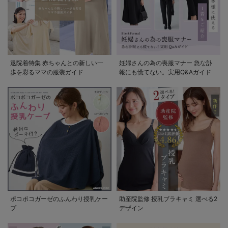
退院着特集 赤ちゃんとの新しい一
妊婦さんの為の喪服マナー 急な訃
歩を彩るママの服装ガイド
報にも慌てない。実用Q&Aガイド
ポコポコガーゼのふんわり授乳ケー
助産院監修 授乳ブラキャミ 選べる2
プ
デザイン