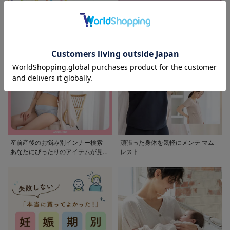
モンポケ特集
アウトレット 最大90%OFF
産前産後のお悩み別インナー検索
頑張った身体を気軽にメンテ マム
あなたにぴったりのアイテムが見つ
レスト
かる