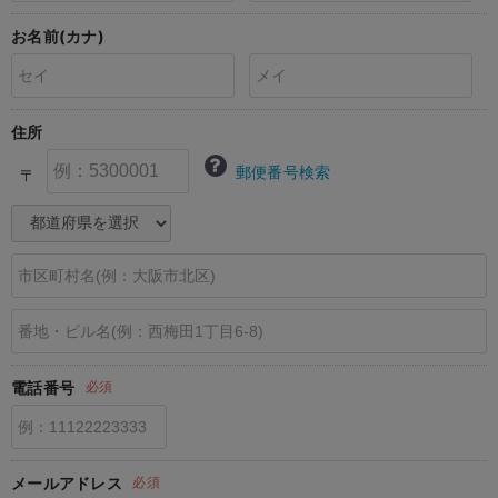
erbaviva（エルバビーバ）
お名前(カナ)
安心の日本製。先輩ママが買ってよかった！本当に必要な出産準備品
ハレの日に着るANGELIEBEのセレモニー
住所
買って正解！高評価レビューアイテム
郵便番号検索
〒
冬に可愛いニットがお得！
親子コーデ｜ママとベビーにおすすめ！
便利な育児家電
Gift Selection 出産祝い
ロンパースはいつからいつまで使う？選ぶポイントも解説！
電話番号
必須
保育園・入園準備特集
ファルスカ
メールアドレス
必須