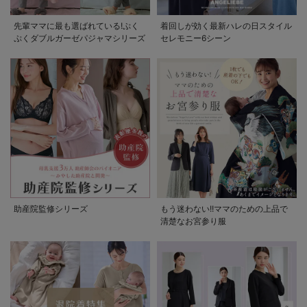
先輩ママに最も選ばれている!ぷく
着回しが効く最新ハレの日スタイル
ぷくダブルガーゼパジャマシリーズ
セレモニー6シーン
助産院監修シリーズ
もう迷わない!!ママのための上品で
清楚なお宮参り服