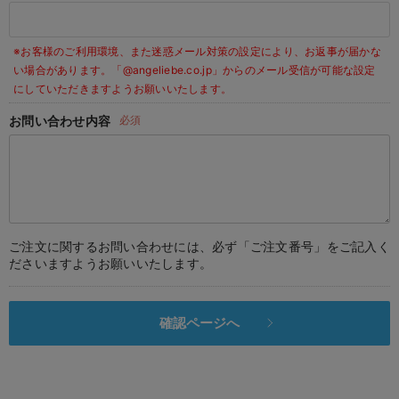
デロンギ
※お客様のご利用環境、また迷惑メール対策の設定により、お返事が届かな
入院準備の持ち物チェック
い場合があります。
「@angeliebe.co.jp」からのメール受信が可能な設定
にしていただきますようお願いいたします。
お問い合わせ内容
必須
ご注文に関するお問い合わせには、必ず「ご注文番号」をご記入く
ださいますようお願いいたします。
確認ページへ