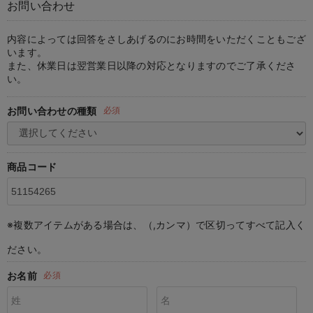
お問い合わせ
マタニティ パンツ
マタニティ ショーツ
授乳トップス
マタニティ オフィス 通勤服
授乳 ケープ
マタニティレギンス
【アウトレット】トップス・授乳トップス
透け防止
再入荷｜アウター
トップス
【37周年祭セール】4
【〜10℃】3月中旬
涼しくて可愛い「ワン
デニム
きれいめトップス派
マタニティインナー
【オフィスカジュアル
パンツタイプ
【フォーマル】ボトム
【ベビー】半袖
2WAYオール
Aライン ・フレアワ
〜5,000円（税込）
綿混素材
赤ちゃんへ使うもの
【冬のあったか特集】
マタニティ スカート
妊婦帯・腹帯・産前ガードル
マタニティ ドレス（結婚式・お呼ばれ）
【アウトレット】ボトムス
見えてもカワイイ
パンツ
レギンス
きれいめスカート派
ベビー
【フォーマル】トップ
【ベビー】グッズ
コンビ肌着
Iライン ・タイトシ
〜10,000円（税込）
腹巻・ひざ上パンツ
産後に使うグッズ
【冬のあったか特集】
内容によっては回答をさしあげるのにお時間をいただくこともござ
います。
また、休業日は翌営業日以降の対応となりますのでご了承くださ
マタニティ トップス
マタニティ 授乳 キャミソール
マタニティ フォーマル パンツ・ボトムス
【アウトレット】パジャマ
コットン素材
スカート
オフィス
きれいめ美脚パンツ派
短肌着
快適ウェア10%OFF
ジャンパースカート/
10,001円（税込）〜
保温&リカバリー
【冬のあったか特集】
い。
マタニティ アウター（コート）・ママコート
産褥ショーツ
【アウトレット】インナー
冷房対策
パジャマ
ツィード派
セット
ワーク・オフィス
女の子におススメのギ
レギンス・タイツ
お問い合わせの種類
必須
骨盤・マタニティベルト （妊娠中・産後）
【アウトレット】ベビー
接触冷感素材
インナー
MAX55%OFF ブラッ
王道シンプル派
カジュアル
男の子におススメのギ
カップ付きインナー
産後 ガードル インナー
Tシャツブラ
雑貨
セットアップ派
フォーマル / オケー
定番ギフト
あったか度◎
商品コード
マタニティ 腹巻き
ブラトップ
ベビー
あったかアイテム｜ベ
もらって嬉しいギフト
裏起毛素材
親子セット
かわいくておもしろい
※複数アイテムがある場合は、（,カンマ）で区切ってすべて記入く
快適機能ウェア特集 トップス
何枚あっても嬉しいア
ださい。
快適機能ウェア特集 ボトムス
長く使えるアイテム
お名前
必須
快適機能ウェア特集 パジャマ
お部屋映えアイテム