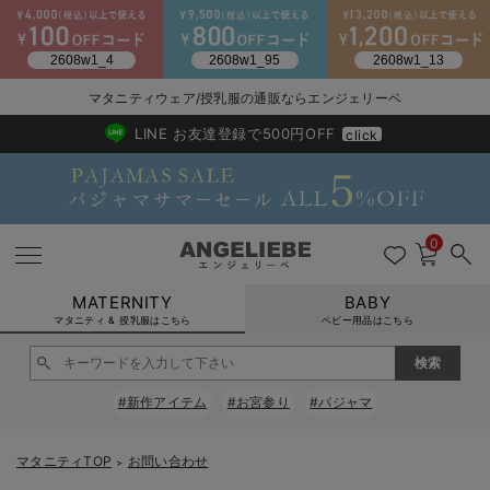
2026/NewArrival
送料495円(一部地域を除く) 7,700円以上で送料無料
マタニティウェア/授乳服の通販ならエンジェリーベ
LINE お友達登録で500円OFF
click
0
MATERNITY
BABY
マタニティ & 授乳服はこちら
ベビー用品はこちら
戻る
戻る
戻る
戻る
戻る
戻る
戻る
戻る
戻る
戻る
戻る
戻る
戻る
戻る
戻る
戻る
戻る
戻る
戻る
戻る
戻る
戻る
戻る
戻る
戻る
戻る
戻る
戻る
戻る
戻る
戻る
#新作アイテム
#お宮参り
#パジャマ
マタニティウェア全て
マタニティ 下着・インナー全て
授乳服全て
マタニティ フォーマル全て
授乳用品全て
マタニティレッグウェア全て
マタニティ ボディケア全て
アウトレット全て
特集全て
再入荷全て
送料無料アイテム全て
ブラキャミ おまとめ
【37周年祭セール】
気温差別オススメアイ
マタニティウェア お
こだわりの履き心地！
出産準備応援割全て
春のマタニティワンピ
Gift Selection 
冬の冷え対策インナー
入院準備の持ち物チェ
冬のあったか特集全て
マタニティ ワンピース
授乳ワンピース
マタニティ スーツ
妊婦用 抱き枕・授乳クッション
マタニティストッキング・タイツ
妊娠線クリーム
【アウトレット】ワンピース
抗菌防臭加工
再入荷｜インナー
授乳ブラ・マタニティブラ（マタニティインナー・産後用品）
ワンピース
【37周年祭セール】2
【15℃】3月下旬～
動きやすく着回しでき
強撚スムース(コスパ
【おまとめ割】パジャ
カジュアル
ジャケット派
マタニティパジャマ
【オフィスカジュアル
レギンスタイプ
【フォーマル】ワンピ
【ベビー】長袖
ハンカチ
快適ウェア10%OFF
セットアップ・ レイ
〜3,000円（税込）
薄くてあったか
入院してすぐ使うグッ
【冬のあったか特集】
マタニティTOP
お問い合わせ
＞