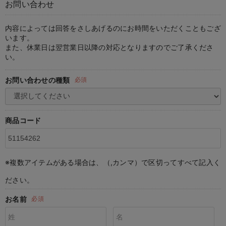
お問い合わせ
マタニティ パンツ
マタニティ ショーツ
授乳トップス
マタニティ オフィス 通勤服
授乳 ケープ
マタニティレギンス
【アウトレット】トップス・授乳トップス
透け防止
再入荷｜アウター
トップス
【37周年祭セール】4
【〜10℃】3月中旬
涼しくて可愛い「ワン
デニム
きれいめトップス派
マタニティインナー
【オフィスカジュアル
パンツタイプ
【フォーマル】ボトム
【ベビー】半袖
2WAYオール
Aライン ・フレアワ
〜5,000円（税込）
綿混素材
赤ちゃんへ使うもの
【冬のあったか特集】
マタニティ スカート
妊婦帯・腹帯・産前ガードル
マタニティ ドレス（結婚式・お呼ばれ）
【アウトレット】ボトムス
見えてもカワイイ
パンツ
レギンス
きれいめスカート派
ベビー
【フォーマル】トップ
【ベビー】グッズ
コンビ肌着
Iライン ・タイトシ
〜10,000円（税込）
腹巻・ひざ上パンツ
産後に使うグッズ
【冬のあったか特集】
内容によっては回答をさしあげるのにお時間をいただくこともござ
います。
また、休業日は翌営業日以降の対応となりますのでご了承くださ
マタニティ トップス
マタニティ 授乳 キャミソール
マタニティ フォーマル パンツ・ボトムス
【アウトレット】パジャマ
コットン素材
スカート
オフィス
きれいめ美脚パンツ派
短肌着
快適ウェア10%OFF
ジャンパースカート/
10,001円（税込）〜
保温&リカバリー
【冬のあったか特集】
い。
マタニティ アウター（コート）・ママコート
産褥ショーツ
【アウトレット】インナー
冷房対策
パジャマ
ツィード派
セット
ワーク・オフィス
女の子におススメのギ
レギンス・タイツ
お問い合わせの種類
必須
骨盤・マタニティベルト （妊娠中・産後）
【アウトレット】ベビー
接触冷感素材
インナー
MAX55%OFF ブラッ
王道シンプル派
カジュアル
男の子におススメのギ
カップ付きインナー
産後 ガードル インナー
Tシャツブラ
雑貨
セットアップ派
フォーマル / オケー
定番ギフト
あったか度◎
商品コード
マタニティ 腹巻き
ブラトップ
ベビー
あったかアイテム｜ベ
もらって嬉しいギフト
裏起毛素材
親子セット
かわいくておもしろい
※複数アイテムがある場合は、（,カンマ）で区切ってすべて記入く
快適機能ウェア特集 トップス
何枚あっても嬉しいア
ださい。
快適機能ウェア特集 ボトムス
長く使えるアイテム
お名前
必須
快適機能ウェア特集 パジャマ
お部屋映えアイテム