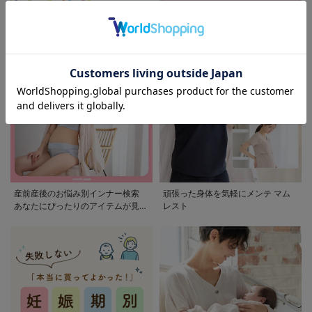
モンポケ特集
アウトレット 最大90%OFF
産前産後のお悩み別インナー検索
頑張った身体を気軽にメンテ マム
あなたにぴったりのアイテムが見つ
レスト
かる