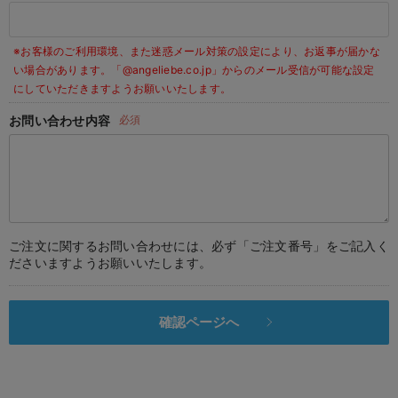
デロンギ
※お客様のご利用環境、また迷惑メール対策の設定により、お返事が届かな
入院準備の持ち物チェック
い場合があります。
「@angeliebe.co.jp」からのメール受信が可能な設定
にしていただきますようお願いいたします。
お問い合わせ内容
必須
ご注文に関するお問い合わせには、必ず「ご注文番号」をご記入く
ださいますようお願いいたします。
確認ページへ