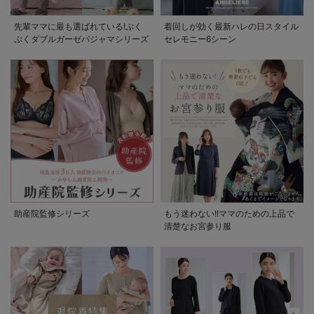
先輩ママに最も選ばれている!ぷく
着回しが効く最新ハレの日スタイル
ぷくダブルガーゼパジャマシリーズ
セレモニー6シーン
助産院監修シリーズ
もう迷わない!!ママのための上品で
清楚なお宮参り服