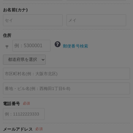
erbaviva（エルバビーバ）
お名前(カナ)
安心の日本製。先輩ママが買ってよかった！本当に必要な出産準備品
ハレの日に着るANGELIEBEのセレモニー
住所
買って正解！高評価レビューアイテム
郵便番号検索
〒
冬に可愛いニットがお得！
親子コーデ｜ママとベビーにおすすめ！
便利な育児家電
Gift Selection 出産祝い
ロンパースはいつからいつまで使う？選ぶポイントも解説！
電話番号
必須
保育園・入園準備特集
ファルスカ
メールアドレス
必須