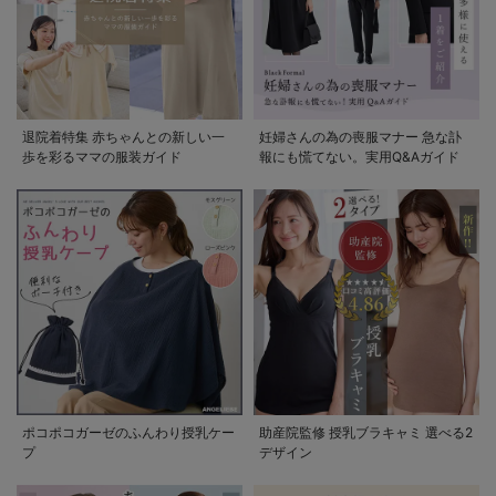
退院着特集 赤ちゃんとの新しい一
妊婦さんの為の喪服マナー 急な訃
歩を彩るママの服装ガイド
報にも慌てない。実用Q&Aガイド
ポコポコガーゼのふんわり授乳ケー
助産院監修 授乳ブラキャミ 選べる2
プ
デザイン