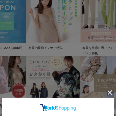
MAX2,000円
初夏の快適インナー特集
春夏を快適に過ごせる
パンツ特集
ズ
もう迷わない!!ママのための上品で
退院着特集 赤ちゃんと