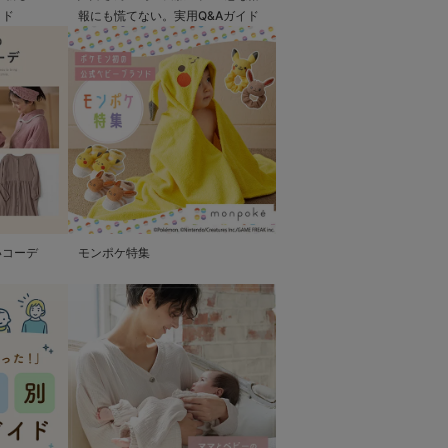
イド
報にも慌てない。実用Q&Aガイド
いコーデ
モンポケ特集