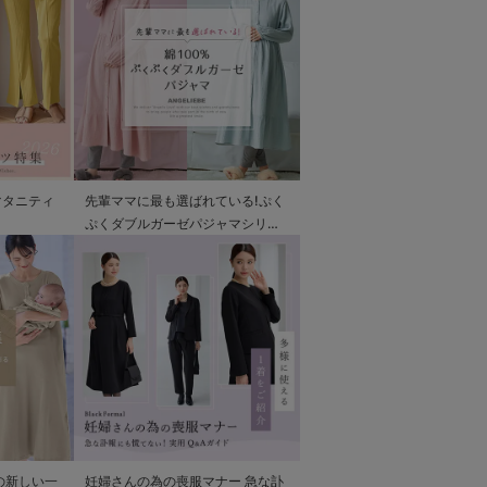
マタニティ
先輩ママに最も選ばれている!ぷく
ぷくダブルガーゼパジャマシリー
ズ
の新しい一
妊婦さんの為の喪服マナー 急な訃