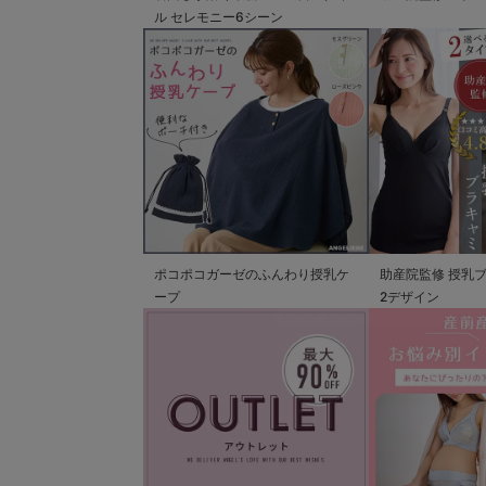
ル セレモニー6シーン
ポコポコガーゼのふんわり授乳ケ
助産院監修 授乳
ープ
2デザイン