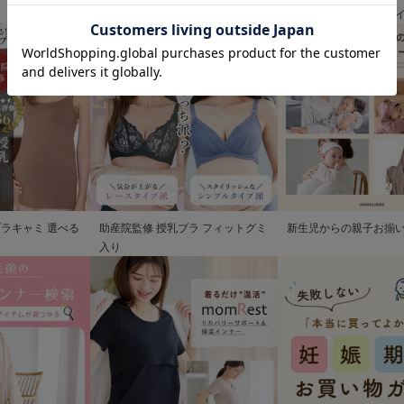
清楚なお宮参り服
歩を彩るママの服装ガ
ブラキャミ 選べる
助産院監修 授乳ブラ フィットグミ
新生児からの親子お揃
入り