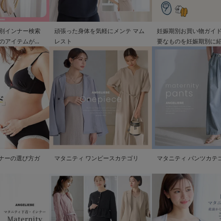
別インナー検索
頑張った身体を気軽にメンテ マム
妊娠期別お買い物ガイド
のアイテムが見
レスト
要なものを妊娠期別に
ンナーの選び方ガ
マタニティ ワンピースカテゴリ
マタニティ パンツカテ