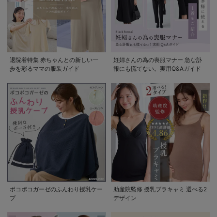
退院着特集 赤ちゃんとの新しい一
妊婦さんの為の喪服マナー 急な訃
歩を彩るママの服装ガイド
報にも慌てない。実用Q&Aガイド
ポコポコガーゼのふんわり授乳ケー
助産院監修 授乳ブラキャミ 選べる2
プ
デザイン