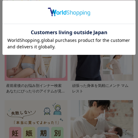
モンポケ特集
アウトレット 最大90%OFF
産前産後のお悩み別インナー検索
頑張った身体を気軽にメンテ マム
あなたにぴったりのアイテムが見つ
レスト
かる