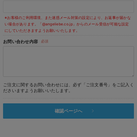
デロンギ
※お客様のご利用環境、また迷惑メール対策の設定により、お返事が届かな
入院準備の持ち物チェック
い場合があります。
「@angeliebe.co.jp」からのメール受信が可能な設定
にしていただきますようお願いいたします。
お問い合わせ内容
必須
ご注文に関するお問い合わせには、必ず「ご注文番号」をご記入く
ださいますようお願いいたします。
確認ページへ