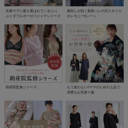
先輩ママに最も選ばれている!ぷく
着回しが効く最新ハレの日スタイル
ぷくダブルガーゼパジャマシリーズ
セレモニー6シーン
助産院監修シリーズ
もう迷わない!!ママのための上品で
清楚なお宮参り服