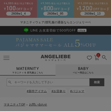
2026/NewArrival
送料495円(一部地域を除く) 7,700円以上で送料無料
マタニティウェア/授乳服の通販ならエンジェリーベ
LINE お友達登録で500円OFF
click
0
MATERNITY
BABY
マタニティ & 授乳服はこちら
ベビー用品はこちら
戻る
戻る
戻る
戻る
戻る
戻る
戻る
戻る
戻る
戻る
戻る
戻る
戻る
戻る
戻る
戻る
戻る
戻る
戻る
戻る
戻る
戻る
戻る
戻る
戻る
戻る
戻る
戻る
戻る
戻る
戻る
#新作アイテム
#お宮参り
#パジャマ
マタニティウェア全て
マタニティ 下着・インナー全て
授乳服全て
マタニティ フォーマル全て
授乳用品全て
マタニティレッグウェア全て
マタニティ ボディケア全て
アウトレット全て
特集全て
再入荷全て
送料無料アイテム全て
ブラキャミ おまとめ
【37周年祭セール】
気温差別オススメアイ
マタニティウェア お
こだわりの履き心地！
出産準備応援割全て
春のマタニティワンピ
Gift Selection 
冬の冷え対策インナー
入院準備の持ち物チェ
冬のあったか特集全て
マタニティ ワンピース
授乳ワンピース
マタニティ スーツ
妊婦用 抱き枕・授乳クッション
マタニティストッキング・タイツ
妊娠線クリーム
【アウトレット】ワンピース
抗菌防臭加工
再入荷｜インナー
授乳ブラ・マタニティブラ（マタニティインナー・産後用品）
ワンピース
【37周年祭セール】2
【15℃】3月下旬～
動きやすく着回しでき
強撚スムース(コスパ
【おまとめ割】パジャ
カジュアル
ジャケット派
マタニティパジャマ
【オフィスカジュアル
レギンスタイプ
【フォーマル】ワンピ
【ベビー】長袖
ハンカチ
快適ウェア10%OFF
セットアップ・ レイ
〜3,000円（税込）
薄くてあったか
入院してすぐ使うグッ
【冬のあったか特集】
マタニティTOP
お問い合わせ
＞