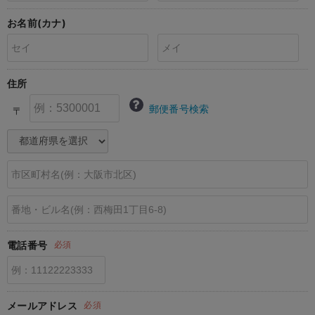
erbaviva（エルバビーバ）
お名前(カナ)
安心の日本製。先輩ママが買ってよかった！本当に必要な出産準備品
ハレの日に着るANGELIEBEのセレモニー
住所
買って正解！高評価レビューアイテム
郵便番号検索
〒
冬に可愛いニットがお得！
親子コーデ｜ママとベビーにおすすめ！
便利な育児家電
Gift Selection 出産祝い
ロンパースはいつからいつまで使う？選ぶポイントも解説！
電話番号
必須
保育園・入園準備特集
ファルスカ
メールアドレス
必須