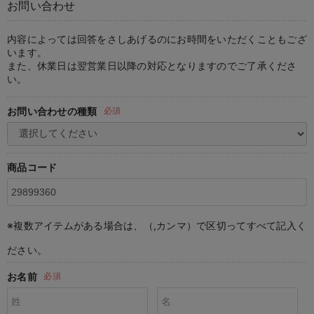
お問い合わせ
マタニティ パンツ
マタニティ ショーツ
授乳トップス
マタニティ オフィス 通勤服
授乳 ケープ
マタニティレギンス
【アウトレット】トップス・授乳トップス
透け防止
再入荷｜アウター
トップス
【37周年祭セール】4
【〜10℃】3月中旬
涼しくて可愛い「ワン
デニム
きれいめトップス派
マタニティインナー
【オフィスカジュアル
パンツタイプ
【フォーマル】ボトム
【ベビー】半袖
2WAYオール
Aライン ・フレアワ
〜5,000円（税込）
綿混素材
赤ちゃんへ使うもの
【冬のあったか特集】
マタニティ スカート
妊婦帯・腹帯・産前ガードル
マタニティ ドレス（結婚式・お呼ばれ）
【アウトレット】ボトムス
見えてもカワイイ
パンツ
レギンス
きれいめスカート派
ベビー
【フォーマル】トップ
【ベビー】グッズ
コンビ肌着
Iライン ・タイトシ
〜10,000円（税込）
腹巻・ひざ上パンツ
産後に使うグッズ
【冬のあったか特集】
内容によっては回答をさしあげるのにお時間をいただくこともござ
います。
また、休業日は翌営業日以降の対応となりますのでご了承くださ
マタニティ トップス
マタニティ 授乳 キャミソール
マタニティ フォーマル パンツ・ボトムス
【アウトレット】パジャマ
コットン素材
スカート
オフィス
きれいめ美脚パンツ派
短肌着
快適ウェア10%OFF
ジャンパースカート/
10,001円（税込）〜
保温&リカバリー
【冬のあったか特集】
い。
マタニティ アウター（コート）・ママコート
産褥ショーツ
【アウトレット】インナー
冷房対策
パジャマ
ツィード派
セット
ワーク・オフィス
女の子におススメのギ
レギンス・タイツ
お問い合わせの種類
必須
骨盤・マタニティベルト （妊娠中・産後）
【アウトレット】ベビー
接触冷感素材
インナー
MAX55%OFF ブラッ
王道シンプル派
カジュアル
男の子におススメのギ
カップ付きインナー
産後 ガードル インナー
Tシャツブラ
雑貨
セットアップ派
フォーマル / オケー
定番ギフト
あったか度◎
商品コード
マタニティ 腹巻き
ブラトップ
ベビー
あったかアイテム｜ベ
もらって嬉しいギフト
裏起毛素材
親子セット
かわいくておもしろい
※複数アイテムがある場合は、（,カンマ）で区切ってすべて記入く
快適機能ウェア特集 トップス
何枚あっても嬉しいア
ださい。
快適機能ウェア特集 ボトムス
長く使えるアイテム
お名前
必須
快適機能ウェア特集 パジャマ
お部屋映えアイテム