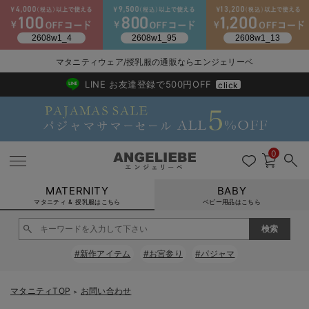
2026/NewArrival
送料495円(一部地域を除く) 7,700円以上で送料無料
マタニティウェア/授乳服の通販ならエンジェリーベ
LINE お友達登録で500円OFF
click
0
MATERNITY
BABY
マタニティ & 授乳服はこちら
ベビー用品はこちら
戻る
戻る
戻る
戻る
戻る
戻る
戻る
戻る
戻る
戻る
戻る
戻る
戻る
戻る
戻る
戻る
戻る
戻る
戻る
戻る
戻る
戻る
戻る
戻る
戻る
戻る
戻る
戻る
戻る
戻る
戻る
#新作アイテム
#お宮参り
#パジャマ
マタニティウェア全て
マタニティ 下着・インナー全て
授乳服全て
マタニティ フォーマル全て
授乳用品全て
マタニティレッグウェア全て
マタニティ ボディケア全て
アウトレット全て
特集全て
再入荷全て
送料無料アイテム全て
ブラキャミ おまとめ
【37周年祭セール】
気温差別オススメアイ
マタニティウェア お
こだわりの履き心地！
出産準備応援割全て
春のマタニティワンピ
Gift Selection 
冬の冷え対策インナー
入院準備の持ち物チェ
冬のあったか特集全て
マタニティ ワンピース
授乳ワンピース
マタニティ スーツ
妊婦用 抱き枕・授乳クッション
マタニティストッキング・タイツ
妊娠線クリーム
【アウトレット】ワンピース
抗菌防臭加工
再入荷｜インナー
授乳ブラ・マタニティブラ（マタニティインナー・産後用品）
ワンピース
【37周年祭セール】2
【15℃】3月下旬～
動きやすく着回しでき
強撚スムース(コスパ
【おまとめ割】パジャ
カジュアル
ジャケット派
マタニティパジャマ
【オフィスカジュアル
レギンスタイプ
【フォーマル】ワンピ
【ベビー】長袖
ハンカチ
快適ウェア10%OFF
セットアップ・ レイ
〜3,000円（税込）
薄くてあったか
入院してすぐ使うグッ
【冬のあったか特集】
マタニティTOP
お問い合わせ
＞