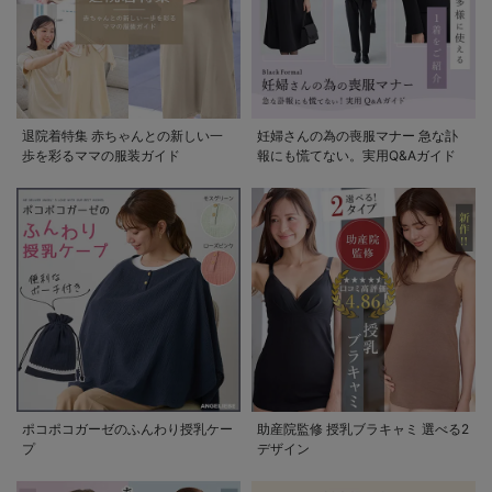
退院着特集 赤ちゃんとの新しい一
妊婦さんの為の喪服マナー 急な訃
歩を彩るママの服装ガイド
報にも慌てない。実用Q&Aガイド
ポコポコガーゼのふんわり授乳ケー
助産院監修 授乳ブラキャミ 選べる2
プ
デザイン