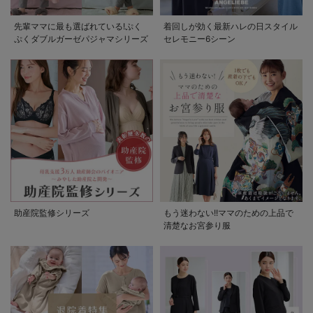
先輩ママに最も選ばれている!ぷく
着回しが効く最新ハレの日スタイル
ぷくダブルガーゼパジャマシリーズ
セレモニー6シーン
助産院監修シリーズ
もう迷わない!!ママのための上品で
清楚なお宮参り服