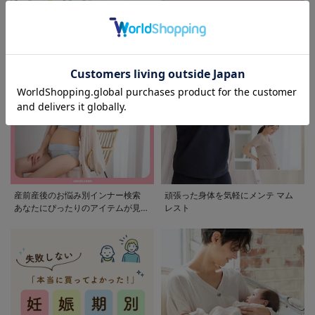
モンポケ特集
アウトレット 最大90%OFF
産前産後のお悩み別インナー検索
頑張った身体を気軽にメンテ マム
あなたにぴったりのアイテムが見つ
レスト
かる