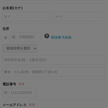
erbaviva（エルバビーバ）
お名前(カナ)
安心の日本製。先輩ママが買ってよかった！本当に必要な出産準備品
ハレの日に着るANGELIEBEのセレモニー
住所
買って正解！高評価レビューアイテム
郵便番号検索
〒
冬に可愛いニットがお得！
親子コーデ｜ママとベビーにおすすめ！
便利な育児家電
Gift Selection 出産祝い
ロンパースはいつからいつまで使う？選ぶポイントも解説！
電話番号
必須
保育園・入園準備特集
ファルスカ
メールアドレス
必須