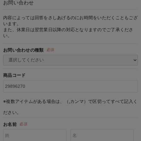
お問い合わせ
マタニティ パンツ
マタニティ ショーツ
授乳トップス
マタニティ オフィス 通勤服
授乳 ケープ
マタニティレギンス
【アウトレット】トップス・授乳トップス
透け防止
再入荷｜アウター
トップス
【37周年祭セール】4
【〜10℃】3月中旬
涼しくて可愛い「ワン
デニム
きれいめトップス派
マタニティインナー
【オフィスカジュアル
パンツタイプ
【フォーマル】ボトム
【ベビー】半袖
2WAYオール
Aライン ・フレアワ
〜5,000円（税込）
綿混素材
赤ちゃんへ使うもの
【冬のあったか特集】
マタニティ スカート
妊婦帯・腹帯・産前ガードル
マタニティ ドレス（結婚式・お呼ばれ）
【アウトレット】ボトムス
見えてもカワイイ
パンツ
レギンス
きれいめスカート派
ベビー
【フォーマル】トップ
【ベビー】グッズ
コンビ肌着
Iライン ・タイトシ
〜10,000円（税込）
腹巻・ひざ上パンツ
産後に使うグッズ
【冬のあったか特集】
内容によっては回答をさしあげるのにお時間をいただくこともござ
います。
また、休業日は翌営業日以降の対応となりますのでご了承くださ
マタニティ トップス
マタニティ 授乳 キャミソール
マタニティ フォーマル パンツ・ボトムス
【アウトレット】パジャマ
コットン素材
スカート
オフィス
きれいめ美脚パンツ派
短肌着
快適ウェア10%OFF
ジャンパースカート/
10,001円（税込）〜
保温&リカバリー
【冬のあったか特集】
い。
マタニティ アウター（コート）・ママコート
産褥ショーツ
【アウトレット】インナー
冷房対策
パジャマ
ツィード派
セット
ワーク・オフィス
女の子におススメのギ
レギンス・タイツ
お問い合わせの種類
必須
骨盤・マタニティベルト （妊娠中・産後）
【アウトレット】ベビー
接触冷感素材
インナー
MAX55%OFF ブラッ
王道シンプル派
カジュアル
男の子におススメのギ
カップ付きインナー
産後 ガードル インナー
Tシャツブラ
雑貨
セットアップ派
フォーマル / オケー
定番ギフト
あったか度◎
商品コード
マタニティ 腹巻き
ブラトップ
ベビー
あったかアイテム｜ベ
もらって嬉しいギフト
裏起毛素材
親子セット
かわいくておもしろい
※複数アイテムがある場合は、（,カンマ）で区切ってすべて記入く
快適機能ウェア特集 トップス
何枚あっても嬉しいア
ださい。
快適機能ウェア特集 ボトムス
長く使えるアイテム
お名前
必須
快適機能ウェア特集 パジャマ
お部屋映えアイテム