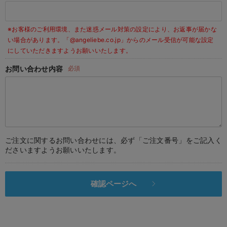
デロンギ
※お客様のご利用環境、また迷惑メール対策の設定により、お返事が届かな
入院準備の持ち物チェック
い場合があります。
「@angeliebe.co.jp」からのメール受信が可能な設定
にしていただきますようお願いいたします。
お問い合わせ内容
必須
ご注文に関するお問い合わせには、必ず「ご注文番号」をご記入く
ださいますようお願いいたします。
確認ページへ